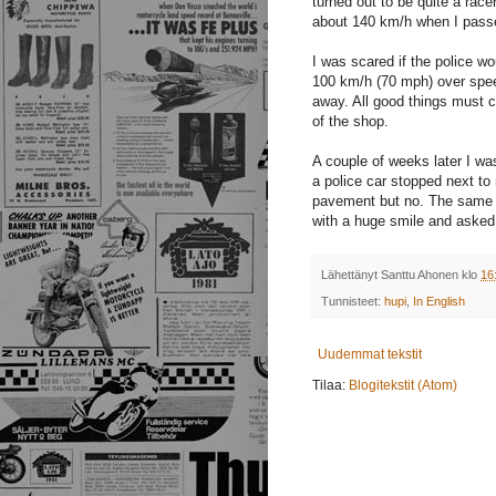
turned out to be quite a rac
about 140 km/h when I passed
I was scared if the police w
100 km/h (70 mph) over spee
away. All good things must c
of the shop.
A couple of weeks later I wa
a police car stopped next to
pavement but no. The same gu
with a huge smile and asked
Lähettänyt
Santtu Ahonen
klo
16
Tunnisteet:
hupi
,
In English
Uudemmat tekstit
Tilaa:
Blogitekstit (Atom)