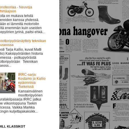
onoteoriaa - Neuvoja
yhmäajoon
oita on mukava tehdä
ereiden kanssa yhdessä.
ään ei lämmitä motoristin
ltä enemmän kuin useiden
epyörien jyrinä, paitsi ehkä...
oottoripyöränäyttely tekniikan
useossa
ksti Tarja Kallio, kuvat Matti
lio) Kaksipyöräisten historia
messa - polkupyörästä
ttoripyörään Tekniikan
eoss...
IRRC-sarja:
Kostamo ja Kallio
epäonnisia
Tsekeissä
Kansainvälinen
moottoripyörien
uratakilpasarja IRRC jatkui
me viikonloppuna Tsekin
icessa. Vaikka Markka
ingin kuljettajakaksikk...
ILL KLASSIKOT