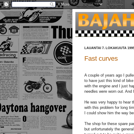
LAUANTAI 7. LOKAKUUTA 199
Fast curves
A couple of years ago I pull
to have just this kind of bi
with the engine and I just h
needles were worn out. And I 
He was very happy to hear t
with this problem for long ti
I could show him the way bec
The shop for these spare part
but unfortunately the general