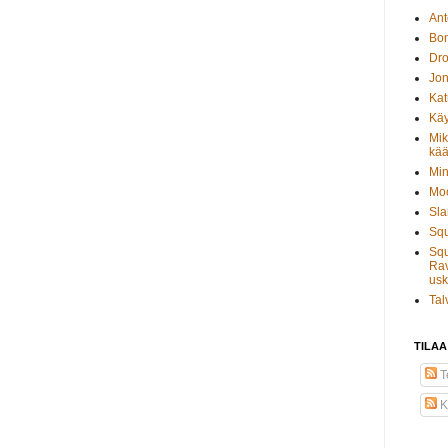
Ant
Bo
Dro
Jon
Kat
Käy
Mik
kää
Min
Moo
Sla
Sq
Squ
Rav
usk
Tal
TILAA
Te
K