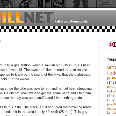
5
TUNN
ed up to a gas station, when a saw an old CB500 Four. I used
urhe
ke when I was 18. The owner of bike seemed to be in trouble
tied
appened to know by the sound of the bike, that the carbureator
ja m
told it to the owner.
(147)
turva
hat since the bike was new to him and he had been struggling
koko
me. He did not know were to get the spare parts and I told him
(94)
ause the day was so beautiful and I had nothing to do.
(65)
ja kult
s is in Ylästö. The place is full of curved motorcycling roads
matka
 speed limit in the area is only 40 km/h (25 mph). This guy
ja vä