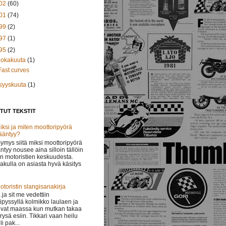
02
(60)
01
(74)
99
(2)
97
(1)
95
(2)
lokakuuta
(1)
Fast curves
syyskuuta
(1)
TUT TEKSTIT
iksi ja miten moottoripyörä
ääntyy?
ymys siitä miksi moottoripyörä
ntyy nousee aina silloin tällöin
in motoristien keskuudesta.
lakulla on asiasta hyvä käsitys
otoristin slangisanakirja
 ..ja sit me vedettiin
ipyssyllä kolmikko laulaen ja
vat maassa kun mutkan takaa
i rysä esiin. Tikkari vaan heilu
li pak...