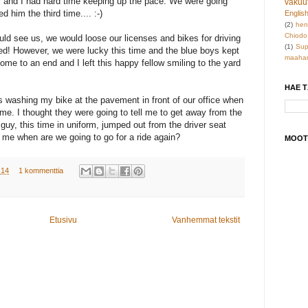
er and I had hard time keeping up the pace. We were going
vakuu
 him the third time.... :-)
Englis
(2)
hen
Chiodo
ould see us, we would loose our licenses and bikes for driving
(1)
Sup
d! However, we were lucky this time and the blue boys kept
maahan
ome to an end and I left this happy fellow smiling to the yard
HAE 
s washing my bike at the pavement in front of our office when
 me. I thought they were going to tell me to get away from the
y, this time in uniform, jumped out from the driver seat
 me when are we going to go for a ride again?
MOOT
:14
1 kommenttia
Etusivu
Vanhemmat tekstit