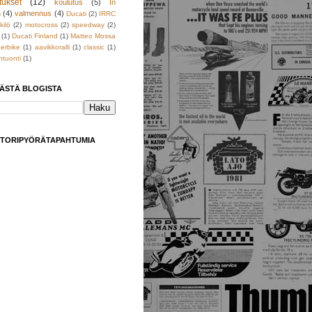
tukset
(12)
koulutus
(5)
In
h
(4)
valmennus
(4)
Ducati
(2)
IRRC
kilö
(2)
motocross
(2)
speedway
(2)
(1)
Ducati Finland
(1)
Matteo Mossa
erbike
(1)
aavikkoralli
(1)
classic
(1)
tuonti
(1)
TÄSTÄ BLOGISTA
TORIPYÖRÄTAPAHTUMIA