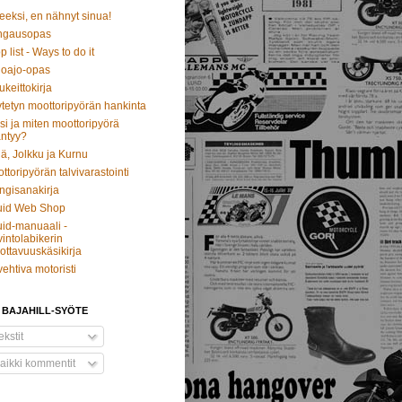
eeksi, en nähnyt sinua!
ngausopas
p list - Ways to do it
oajo-opas
ukeittokirja
tetyn moottoripyörän hankinta
si ja miten moottoripyörä
ntyy?
ä, Jolkku ja Kurnu
ttoripyörän talvivarastointi
ngisanakirja
uid Web Shop
id-manuaali -
intolabikerin
ottavuuskäsikirja
vehtiva motoristi
 BAJAHILL-SYÖTE
kstit
aikki kommentit