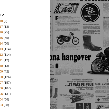
STO
18
(9)
17
(13)
16
(25)
15
(55)
14
(50)
13
(114)
12
(114)
11
(12)
10
(13)
09
(42)
08
(126)
07
(157)
06
(107)
05
(131)
04
(56)
03
(98)