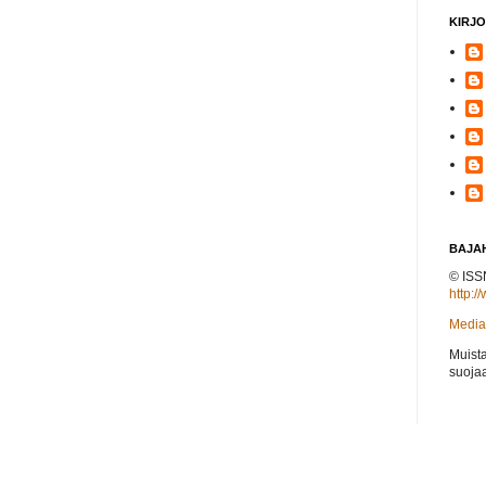
KIRJO
BAJAH
© ISS
http:/
Mediak
Muist
suojaa