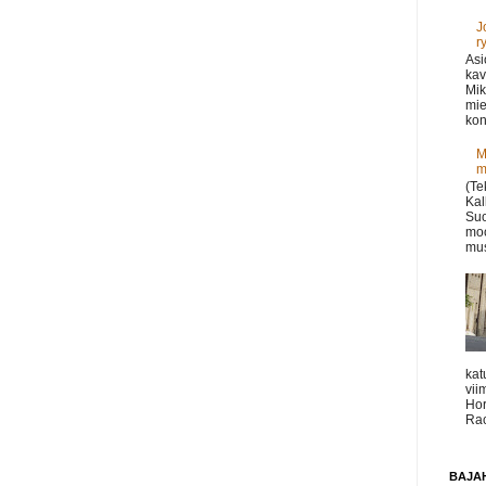
J
r
Asi
kav
Mik
mie
kon
M
m
(Te
Kal
Suo
moo
mus
kat
vii
Hor
Rac
BAJAH