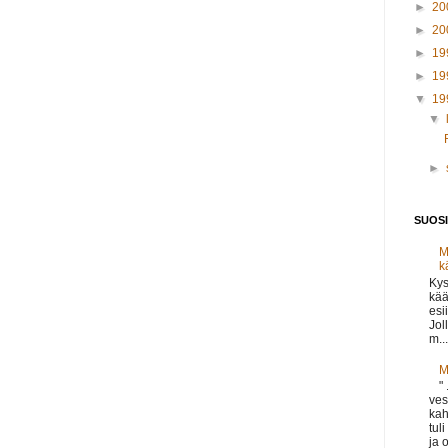
►
20
►
20
►
19
►
19
▼
19
▼
►
SUOSI
M
k
Kys
kää
esi
Jol
m...
M
"
ves
kah
tul
ja o