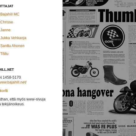
ITTAJAT
Bajahill MC
Chrisse
Janne
Jukka Vehkaoja
Santtu Ahonen
TiMu
ILL.NET
N 1458-5170
/www.bajahill.net/
ortti
athan, että myös www-sivuja
 tekijänoikeus.