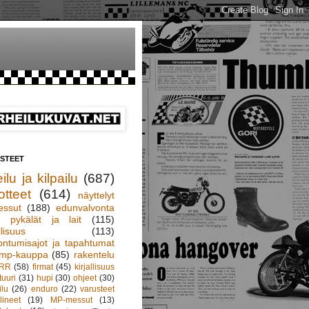
ISTEET
ilu ja kilpailu
(687)
otteet
(614)
näyttelyt
essut
(188)
edunvalvonta
pykälät ja lait
(115)
llisuus
(113)
ontumisajot ja tapahtumat
mp-kauppa
(85)
rakentelu
RR
(58)
firmat
(45)
kirjallisuus
tuuri
(31)
hupi
(30)
ohjeet
(30)
ilu
(26)
enduro
(22)
varusteet
lineet
(19)
MP-messut
(13)