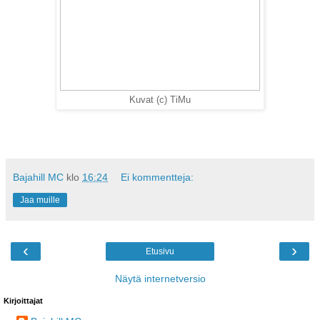
Kuvat (c) TiMu
Bajahill MC
klo
16:24
Ei kommentteja:
Jaa muille
‹
›
Etusivu
Näytä internetversio
Kirjoittajat