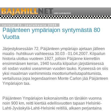
torstai 21. joulukuuta 2006
Päijänteen ympäriajon syntymästä 80
Vuotta
Järjestyksessään 72. Päijänteen ympäriajo ajetaan jälleen
maalis- huhtikuun vaihteessa 30.03 - 01.04.2007. Kilpailun
historia ulottuu vuoteen 1927, jolloin Päijänne kierrettiin
ensimmäisen kerran, 1940 luvulla kilpailun järjstämisessä
oli sodan vuoksi useamman vuoden tauko. Kyseessä on siis
yksi maailman vanhimmista moottoriurheilutapahtumista,
vertailussa jopa legendaarinen Monte Carlon jää Päijänteen
Ympäriajon taa.
Päijänteen Ympäriajon kokonaismitta on tänäkin vuonna
noin 900 km, reitti kiertää edellisvuotten tapaan Helsinki-
Lahti-Jyväskylä-Lahti-Helsinki reitillä, alkaen perjantaina