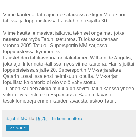
Viime kautena Tatu ajoi ruotsalaisessa Stiggy Motorsport -
tallissa ja loppupisteissä Lauslehto oli sijalla 30.
Viime kautta leimasivat jatkuvat tekniset ongelmat, jotka
murensivat myös Tatun itsetuntoa. Tulokaskautenaan
vuonna 2005 Tatu oli Supersportin MM-sarjassa
loppupisteissä kymmenes.
Lauslehdon tallikaverina on italialainen William de Angelis,
joka ajoi Intermoto -tallissa myös viime kautena. Hän sijoittui
loppupisteissä sijalle 20. Supersportin MM-sarja alkaa
Qatarin Losailissa ensi helmikuun lopulla. MM-sarjan
lopullista kalenteria ei ole vielä vahvistettu.
- Ennen kauden alkua minulla on sovittu tallin kanssa yhden
viikon tiivis testijakso Espanjassa. Saan riittävästi
testikilometrejä ennen kauden avausta, uskoo Tatu..
Bajahill MC
klo
16:25
Ei kommentteja:
Jaa muille