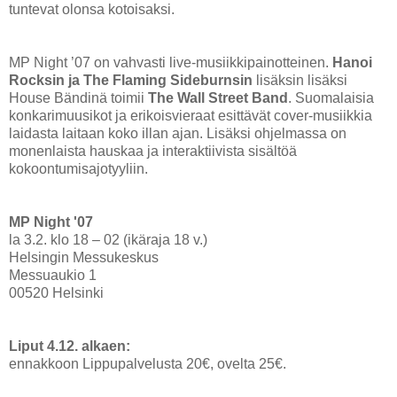
tuntevat olonsa kotoisaksi.
MP Night ’07 on vahvasti live-musiikkipainotteinen.
Hanoi
Rocksin ja The Flaming Sideburnsin
lisäksin lisäksi
House Bändinä toimii
The Wall Street Band
. Suomalaisia
konkarimuusikot ja erikoisvieraat esittävät cover-musiikkia
laidasta laitaan koko illan ajan. Lisäksi ohjelmassa on
monenlaista hauskaa ja interaktiivista sisältöä
kokoontumisajotyyliin.
MP Night '07
la 3.2. klo 18 – 02 (ikäraja 18 v.)
Helsingin Messukeskus
Messuaukio 1
00520 Helsinki
Liput 4.12. alkaen:
ennakkoon Lippupalvelusta 20€, ovelta 25€.