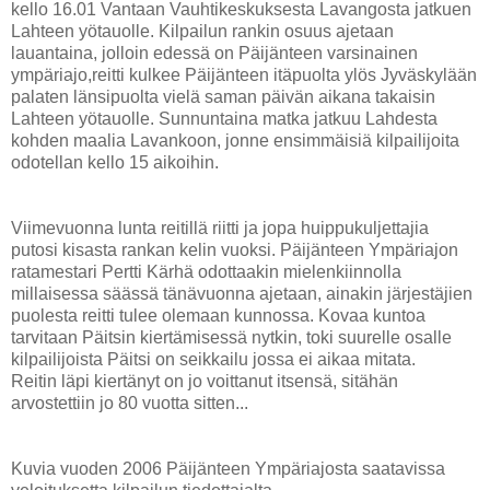
kello 16.01 Vantaan Vauhtikeskuksesta Lavangosta jatkuen
Lahteen yötauolle. Kilpailun rankin osuus ajetaan
lauantaina, jolloin edessä on Päijänteen varsinainen
ympäriajo,reitti kulkee Päijänteen itäpuolta ylös Jyväskylään
palaten länsipuolta vielä saman päivän aikana takaisin
Lahteen yötauolle. Sunnuntaina matka jatkuu Lahdesta
kohden maalia Lavankoon, jonne ensimmäisiä kilpailijoita
odotellan kello 15 aikoihin.
Viimevuonna lunta reitillä riitti ja jopa huippukuljettajia
putosi kisasta rankan kelin vuoksi. Päijänteen Ympäriajon
ratamestari Pertti Kärhä odottaakin mielenkiinnolla
millaisessa säässä tänävuonna ajetaan, ainakin järjestäjien
puolesta reitti tulee olemaan kunnossa. Kovaa kuntoa
tarvitaan Päitsin kiertämisessä nytkin, toki suurelle osalle
kilpailijoista Päitsi on seikkailu jossa ei aikaa mitata.
Reitin läpi kiertänyt on jo voittanut itsensä, sitähän
arvostettiin jo 80 vuotta sitten...
Kuvia vuoden 2006 Päijänteen Ympäriajosta saatavissa