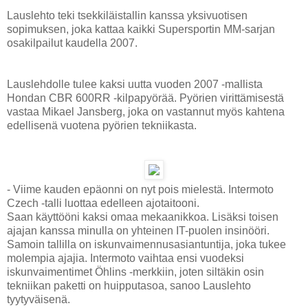
Lauslehto teki tsekkiläistallin kanssa yksivuotisen
sopimuksen, joka kattaa kaikki Supersportin MM-sarjan
osakilpailut kaudella 2007.
Lauslehdolle tulee kaksi uutta vuoden 2007 -mallista
Hondan CBR 600RR -kilpapyörää. Pyörien virittämisestä
vastaa Mikael Jansberg, joka on vastannut myös kahtena
edellisenä vuotena pyörien tekniikasta.
- Viime kauden epäonni on nyt pois mielestä. Intermoto
Czech -talli luottaa edelleen ajotaitooni.
Saan käyttööni kaksi omaa mekaanikkoa. Lisäksi toisen
ajajan kanssa minulla on yhteinen IT-puolen insinööri.
Samoin tallilla on iskunvaimennusasiantuntija, joka tukee
molempia ajajia. Intermoto vaihtaa ensi vuodeksi
iskunvaimentimet Öhlins -merkkiin, joten siltäkin osin
tekniikan paketti on huipputasoa, sanoo Lauslehto
tyytyväisenä.