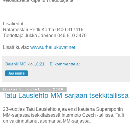
veloituksetta kilpailun tiedottajalta.
Lisätiedot:
Ratamestari Pertti Kärhä 0400-317416
Tiedottaja Jukka Järvinen 046-810 3470
Lisää kuvia::
www.urheilukuvat.net
Bajahill MC
klo
16:21
Ei kommentteja:
Jaa muille
tiistai 5. joulukuuta 2006
Tatu Lauslehto MM-sarjaan tsekkitallissa
23-vuotias Tatu Lauslehto ajaa ensi kautena Supersportin
MM-sarjassa tsekkiläisessä Intermoto Czech -tallissa. Talli
on vakiinnuttanut asemansa MM-sarjassa.