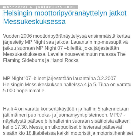
maanantai 4. joulukuuta 2006
Helsingin moottoripyöränäyttelyn jatkot
Messukeskuksessa
Vuoden 2006 moottoripyöränäyttelyssä ensimmäistä kertaa
järjestetty MP Night saa jatkoa. Lauantain mp-messupäivä
jatkuu suoraan MP Night 07 –bileillä, joka järjestetään
Messukeskuksessa. Lavalle nousevat muun muassa The
Flaming Sideburns ja Hanoi Rocks.
MP Night ’07 -bileet järjestetään lauantaina 3.2.2007
Helsingin Messukeskuksen halleissa 4 ja 5. Tilaa on varattu
5 000 nopeimmalle.
Halli 4 on varattu konserttikäyttöön ja halliin 5 rakennetaan
jättimäinen pub ruoka- ja juomamyyntipisteineen. MP07 -
näyttelystä pääsee bilehalleihin suoraan sisätiloista alkaen
kello 17.30. Messujen ulkopuoliset bilevieraat pääsevät
sisään klo 18.Iltabileissä kaikki motoristit ja motoristihenkiset