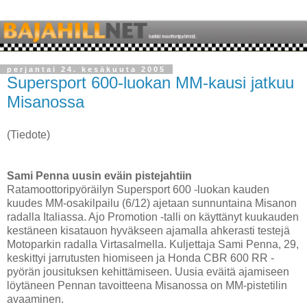
perjantai 24. kesäkuuta 2005
Supersport 600-luokan MM-kausi jatkuu
Misanossa
(Tiedote)
Sami Penna uusin eväin pistejahtiin
Ratamoottoripyöräilyn Supersport 600 -luokan kauden
kuudes MM-osakilpailu (6/12) ajetaan sunnuntaina Misanon
radalla Italiassa. Ajo Promotion -talli on käyttänyt kuukauden
kestäneen kisatauon hyväkseen ajamalla ahkerasti testejä
Motoparkin radalla Virtasalmella. Kuljettaja Sami Penna, 29,
keskittyi jarrutusten hiomiseen ja Honda CBR 600 RR -
pyörän jousituksen kehittämiseen. Uusia eväitä ajamiseen
löytäneen Pennan tavoitteena Misanossa on MM-pistetilin
avaaminen.