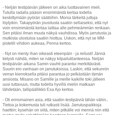
- Neljän testipäivän jälkeen on aika luottavainen mieli.
Tutulla radalla pääsin ensimmäistä kertaa todella
keskittymään pyörän säätöihin. Monia tärkeitä juttuja
löytyikin. Takapyörän jousitusta saatiin sellaiseksi, että nyt
voin ensimmäistä kertaa laittaa alle pehmeämmän renkaan.
Sen pitäisi ilman muuta näkyä vauhdissa. Myös jarrutusta ja
mutkista ulostuloa saatiin hiottua. Uskon, että nyt se MM-
pistetili vihdoin aukeaa, Penna kertoo.
- Nyt on menty ihan oikeasti eteenpäin - ja reilusti! Jännä
tietysti nähdä, miten se näkyy kilpailutilanteessa. Neljän
testipäivän aikana Samin vauhti parantui merkittävästi.
Suurin ero vanhaan on jarrutuksissa. Laskin, että sekunnin
verran kierroksella pitäisi parantua jo pelkästään tämän
ansiosta. Misano on Samille ja meille kaikille toki jälleen
uusi tuttavuus, mutta todella hyvillä mielin matkaan
lähdetään, tallipäällikkö Esa Ajo kertoo.
- Oli erinomainen asia, että saatiin testipäiviä tähän väliin..
Tietoa ja kokemusta tuli rutkasti lisää. Jarrutuspaikkoja
haettiin; kysehän on siitä, miten pitkälle voi mennä niin että