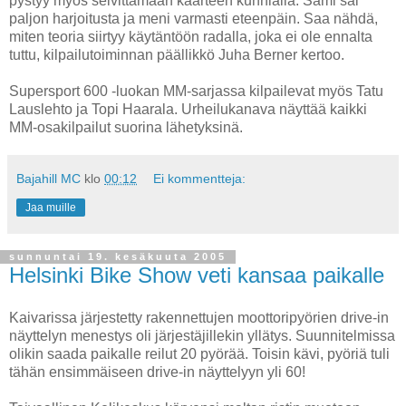
pystyy myös selvittämään kaarteen kunnialla. Sami sai
paljon harjoitusta ja meni varmasti eteenpäin. Saa nähdä,
miten teoria siirtyy käytäntöön radalla, joka ei ole ennalta
tuttu, kilpailutoiminnan päällikkö Juha Berner kertoo.
Supersport 600 -luokan MM-sarjassa kilpailevat myös Tatu
Lauslehto ja Topi Haarala. Urheilukanava näyttää kaikki
MM-osakilpailut suorina lähetyksinä.
Bajahill MC
klo
00:12
Ei kommentteja:
Jaa muille
sunnuntai 19. kesäkuuta 2005
Helsinki Bike Show veti kansaa paikalle
Kaivarissa järjestetty rakennettujen moottoripyörien drive-in
näyttelyn menestys oli järjestäjillekin yllätys. Suunnitelmissa
olikin saada paikalle reilut 20 pyörää. Toisin kävi, pyöriä tuli
tähän ensimmäiseen drive-in näyttelyyn yli 60!