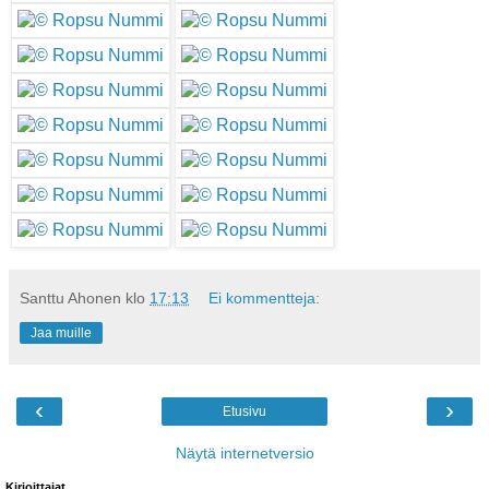
Santtu Ahonen
klo
17:13
Ei kommentteja:
Jaa muille
‹
›
Etusivu
Näytä internetversio
Kirjoittajat