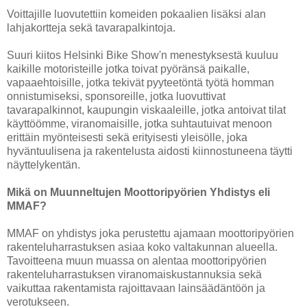
Voittajille luovutettiin komeiden pokaalien lisäksi alan
lahjakortteja sekä tavarapalkintoja.
Suuri kiitos Helsinki Bike Show'n menestyksestä kuuluu
kaikille motoristeille jotka toivat pyöränsä paikalle,
vapaaehtoisille, jotka tekivät pyyteetöntä työtä homman
onnistumiseksi, sponsoreille, jotka luovuttivat
tavarapalkinnot, kaupungin viskaaleille, jotka antoivat tilat
käyttöömme, viranomaisille, jotka suhtautuivat menoon
erittäin myönteisesti sekä erityisesti yleisölle, joka
hyväntuulisena ja rakentelusta aidosti kiinnostuneena täytti
näyttelykentän.
Mikä on Muunneltujen Moottoripyörien Yhdistys eli
MMAF?
MMAF on yhdistys joka perustettu ajamaan moottoripyörien
rakenteluharrastuksen asiaa koko valtakunnan alueella.
Tavoitteena muun muassa on alentaa moottoripyörien
rakenteluharrastuksen viranomaiskustannuksia sekä
vaikuttaa rakentamista rajoittavaan lainsäädäntöön ja
verotukseen.