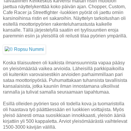
Taivaallinen Kelikeskus kärvensi maltan ristin muotoon
jaettua näyttelykenttää koko päivän ajan. Chopper, Custom,
Cafe Racer ja Streetfighter -luokkien pyörät oli jaettu omiin
karsinoihinsa ristin eri sakaroihin. Näyttelyn tarkoitushan oli
esitellä moottoripyörien rakenteluharrastusta kaikelle
kansalle. Tällä järjestelyllä saatiin eri tyylisuuntien eroja
paremmin esiin ja yleisöllä oli reilusti tilaa pyörien ympärillä.
Koska tilaisuuteen oli kaikista ilmansuunnista vapaa pääsy
on yleisömäärää vaikea arvioida. Läheisillä parkkipaikoilla
oli kuitenkin varovaisestikin arvioiden parhaimmillaan pari
sataa moottoripyörää. Puhumattakaan tuhansista tavallisista
kansalaisista, jotka kauniin ilman innostamana ulkoilivat
rannalla ja tulivat samalla seuraamaan tapahtumaa.
Esillä olleiden pyörien taso oli todella kova ja tuomaristolla
oli haastava työ päättäessään eri luokkien voittajista. Myös
yleisö äänesti omaa suosikkiaan innokkaasti, yleisön ääniä
kirjattiin yli 500 kappaletta. Arviot yleisömäärästä vaihtelevat
1500-3000 kävijän välillä.