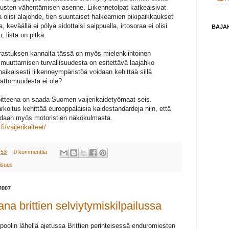
sten vähentämisen asenne. Liikennetolpat katkeaisivat
 olisi alajohde, tien suuntaiset halkeamien pikipaikkaukset
a, keväällä ei pölyä sidottaisi saippualla, irtosoraa ei olisi
BAJA
, lista on pitkä.
rrastuksen kannalta tässä on myös mielenkiintoinen
muuttamisen turvallisuudesta on esitettävä laajahko
aikaisesti liikenneympäristöä voidaan kehittää sillä
rvattomuudesta ei ole?
itteena on saada Suomen vaijerikaidetyömaat seis.
rkoitus kehittää eurooppalaisia kaidestandardeja niin, että
ioidaan myös motoristien näkökulmasta.
i/vaijerikaiteet/
:53
0 kommenttia
lisuus
2007
na brittien selviytymiskilpailussa
erpoolin lähellä ajetussa Brittien perinteisessä enduromiesten