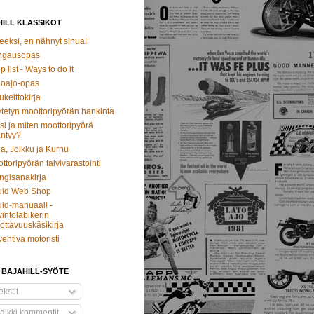
ILL KLASSIKOT
eeksi, en nähnyt sinua!
ngausopas
p list - Ways to do it
oajo-opas
ukeittokirja
tetyn moottoripyörän hankinta
si ja miten moottoripyörä
ntyy?
ä, Jolkku ja Kurnu
ttoripyörän talvivarastointi
ngisanakirja
uid Web Shop
id-manuaali -
intolabikerin
ottavuuskäsikirja
vehtiva motoristi
 BAJAHILL-SYÖTE
kstit
aikki kommentit