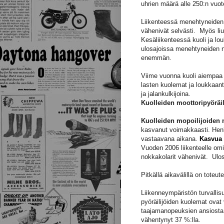
uhrien määrä alle 250:n vu
Liikenteessä menehtyneiden m
vähenivät selvästi. Myös l
Kesäliikenteessä kuoli ja l
ulosajoissa menehtyneiden n
enemmän.
Viime vuonna kuoli aiempaa 
lasten kuolemat ja loukkaant
ja jalankulkijoina.
Kuolleiden moottoripyöräil
Kuolleiden mopoilijoiden 
kasvanut voimakkaasti. Henk
vastaavana aikana.
Kasvua 
Vuoden 2006 liikenteelle omin
nokkakolarit vähenivät. Ulo
Pitkällä aikavälillä on toteut
Liikenneympäristön turvallis
pyöräilijöiden kuolemat ova
taajamanopeuksien ansiosta j
vähentynyt 37 %:lla.