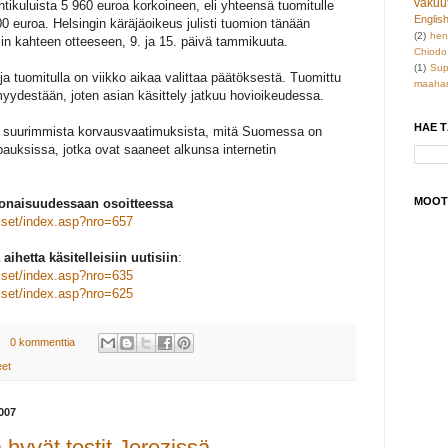
vakuu
ikuluista 5 960 euroa korkoineen, eli yhteensä tuomitulle
Englis
0 euroa. Helsingin käräjäoikeus julisti tuomion tänään
(2)
hen
iin kahteen otteeseen, 9. ja 15. päivä tammikuuta.
Chiodo
(1)
Sup
 ja tuomitulla on viikko aikaa valittaa päätöksestä. Tuomittu
maahan
myydestään, joten asian käsittely jatkuu hovioikeudessa.
HAE 
si suurimmista korvausvaatimuksista, mitä Suomessa on
auksissa, jotka ovat saaneet alkunsa internetin
MOOT
konaisuudessaan osoitteessa
iset/index.asp?nro=657
aihetta käsitelleisiin uutisiin
:
iset/index.asp?nro=635
iset/index.asp?nro=625
0 kommenttia
eet
007
 hyvät testit Jerezissä