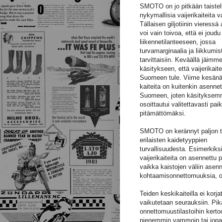
SMOTO on jo pitkään taistel
nykymallisia vaijerikaiteita 
Tällaisen giljotiinin vieress
voi vain toivoa, että ei joudu
liikennetilanteeseen, jossa
turvamarginaalia ja liikkumist
tarvittaisiin. Keväällä jäimm
käsitykseen, että vaijerikaite
Suomeen tule. Viime kesänä
kaiteita on kuitenkin asennet
Suomeen, joten käsitykse
osoittautui valitettavasti pa
pitämättömäksi.
SMOTO on kerännyt paljon t
erilaisten kaidetyyppien
turvallisuudesta. Esimerkiks
vaijerikaiteita on asennettu p
vaikka kaistojen väliin asen
kohtaamisonnettomuuksia, ova
Teiden keskikaiteilla ei korj
vaikutetaan seurauksiin. Pi
onnettomuustilastoihin kerto
pienemmin vammoin tai jopa 