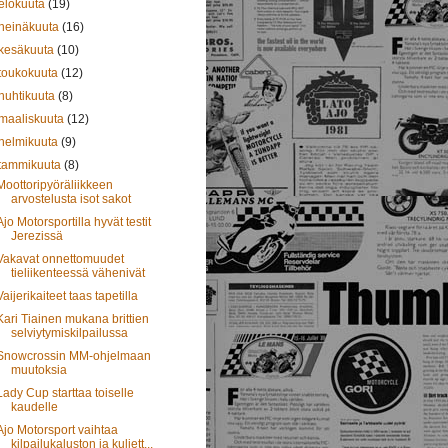
elokuuta
(19)
heinäkuuta
(16)
kesäkuuta
(10)
toukokuuta
(12)
huhtikuuta
(8)
maaliskuuta
(12)
helmikuuta
(9)
tammikuuta
(8)
Moottoripyöräliikkeen
arvostelusta isot sakot
Ajo Motorsportilla hyvät testit
Jerezissä
Vakavat onnettomuudet
tieliikenteessä vähenivät
Vaijerikaiteet taas tapetilla
Kari Tiainen mukana brittien
selviytymiskilpailussa
Snowcrossin MM-ohjelmaan
muutoksia
Lady Cup starttaa toiselle
kaudelle
Ajo Motorsport vaihtaa
kilpailukaluston ja kuljett...