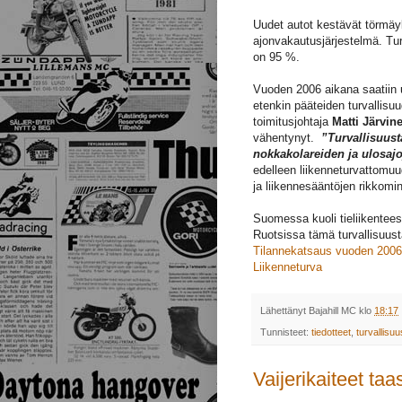
Uudet autot kestävät törmäy
ajonvakautusjärjestelmä. Tur
on 95 %.
Vuoden 2006 aikana saatiin u
etenkin pääteiden turvallis
toimitusjohtaja
Matti Järvin
vähentynyt.
”Turvallisuus
nokkakolareiden ja ulosaj
edelleen liikenneturvattomu
ja liikennesääntöjen rikkomin
Suomessa kuoli tieliikentee
Ruotsissa tämä turvallisuus
Tilannekatsaus vuoden 2006 
Liikenneturva
Lähettänyt
Bajahill MC
klo
18:17
Tunnisteet:
tiedotteet
,
turvallisuu
Vaijerikaiteet taas