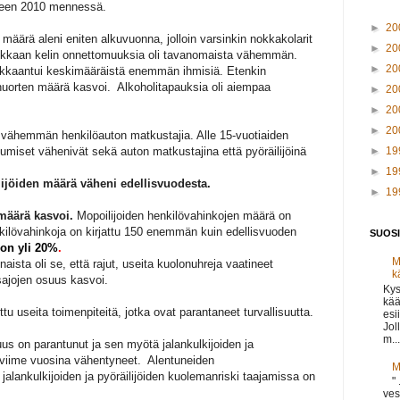
oteen 2010 mennessä.
►
20
äärä aleni eniten alkuvuonna, jolloin varsinkin nokkakolarit
►
20
iukkaan kelin onnettomuuksia oli tavanomaista vähemmän.
►
20
oukkaantui keskimääräistä enemmän ihmisiä. Etenkin
uorten määrä kasvoi. Alkoholitapauksia oli aiempaa
►
20
►
20
►
20
vähemmän henkilöauton matkustajia. Alle 15-vuotiaiden
umiset vähenivät sekä auton matkustajina että pyöräilijöinä
►
19
►
19
ijöiden määrä väheni edellisvuodesta.
►
19
määrä kasvoi.
Mopoilijoiden henkilövahinkojen määrä on
ilövahinkoja on kirjattu 150 enemmän kuin edellisvuoden
SUOSI
on yli 20%
.
M
aista oli se, että rajut, useita kuolonuhreja vaatineet
k
sajojen osuus kasvoi.
Kys
kää
ettu useita toimenpiteitä, jotka ovat parantaneet turvallisuutta.
esi
Jol
m...
uus on parantunut ja sen myötä jalankulkijoiden ja
t viime vuosina vähentyneet. Alentuneiden
M
alankulkijoiden ja pyöräilijöiden kuolemanriski taajamissa on
"
ves