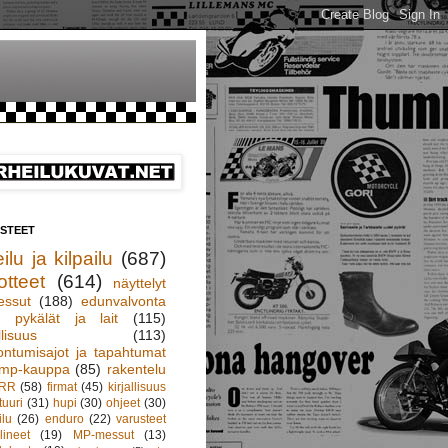
ISTEET
ilu ja kilpailu
(687)
otteet
(614)
näyttelyt
essut
(188)
edunvalvonta
pykälät ja lait
(115)
llisuus
(113)
ontumisajot ja tapahtumat
mp-kauppa
(85)
rakentelu
RR
(58)
firmat
(45)
kirjallisuus
tuuri
(31)
hupi
(30)
ohjeet
(30)
ilu
(26)
enduro
(22)
varusteet
lineet
(19)
MP-messut
(13)