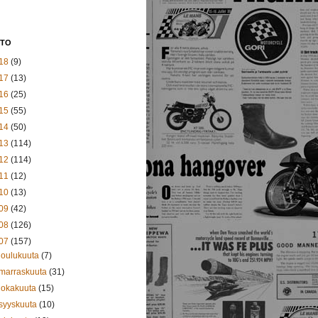
STO
18
(9)
17
(13)
16
(25)
15
(55)
14
(50)
13
(114)
12
(114)
11
(12)
10
(13)
09
(42)
08
(126)
07
(157)
joulukuuta
(7)
marraskuuta
(31)
lokakuuta
(15)
syyskuuta
(10)