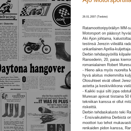
26.01.2007 (Tiedote)
Ratamoottoripyöräilyn MM-sar
Motorsport on päässyt hyvää
Aki Ajon johtama, kalustoltaa
testinsä Jerezin viileällä ra
unkarilainen Aprilia-kuljettaj
Derbin tehdaspyörillä kilpail
Ransederin, 20, paras kierro
romanialainen Robert Muresan
- Hieno aika myös nuorelta M
hyvä aloitus molemmilta kulj
Olosuhteet eivät olleet Jerez
astetta ja keskiviikkona vie
- Kaikki sujui silti jopa od
Muresan ajoivat tiistaina 50 k
tekniikan kanssa ei ollut mi
riskeittä.
Derbin tehdaskalusto teki Ra
- Ensivaikutelma Derbistä on 
moottori tuo tehot mukavasti
renkaiden pidon kanssa, Ran