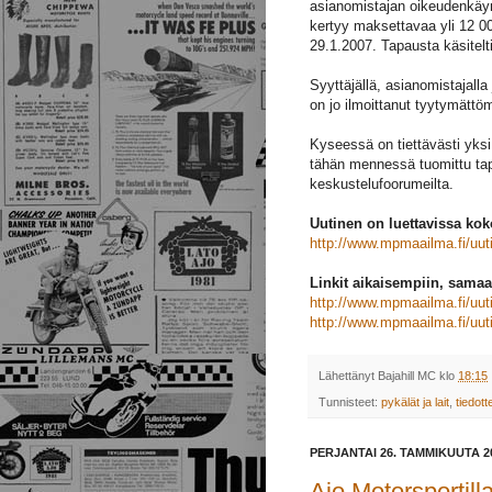
asianomistajan oikeudenkäynt
kertyy maksettavaa yli 12 00
29.1.2007. Tapausta käsitelt
Syyttäjällä, asianomistajalla
on jo ilmoittanut tyytymättö
Kyseessä on tiettävästi yk
tähän mennessä tuomittu tap
keskustelufoorumeilta.
Uutinen on luettavissa ko
http://www.mpmaailma.fi/uut
Linkit aikaisempiin, samaa 
http://www.mpmaailma.fi/uut
http://www.mpmaailma.fi/uut
Lähettänyt
Bajahill MC
klo
18:15
Tunnisteet:
pykälät ja lait
,
tiedott
PERJANTAI 26. TAMMIKUUTA 2
Ajo Motorsportilla