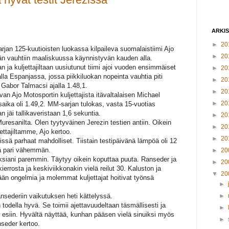
ARKI
►
20
jan 125-kuutioisten luokassa kilpaileva suomalaistiimi Ajo
►
20
n vauhtiin maaliskuussa käynnistyvän kauden alla.
n ja kuljettajiltaan uusiutunut tiimi ajoi vuoden ensimmäiset
►
20
dalla Espanjassa, jossa piikkiluokan nopeinta vauhtia piti
►
20
a Gabor Talmacsi ajalla 1.48,1.
►
20
evan Ajo Motosportin kuljettajista itävaltalaisen Michael
►
20
saika oli 1.49,2. MM-sarjan tulokas, vasta 15-vuotias
 jäi tallikaveristaan 1,6 sekuntia.
►
20
uresanilta. Olen tyytyväinen Jerezin testien antiin. Oikein
►
20
ettajiltamme, Ajo kertoo.
►
20
issä parhaat mahdolliset. Tiistain testipäivänä lämpöä oli 12
lä pari vähemmän.
►
20
otuksiani paremmin. Täytyy oikein koputtaa puuta. Ranseder ja
►
20
ierrosta ja keskiviikkonakin vielä reilut 30. Kaluston ja
▼
20
tään ongelmia ja molemmat kuljettajat hoitivat työnsä
►
nsederiin vaikutuksen heti kättelyssä.
►
todella hyvä. Se toimii ajettavuudeltaan täsmällisesti ja
►
 esiin. Hyvältä näyttää, kunhan pääsen vielä sinuiksi myös
►
seder kertoo.