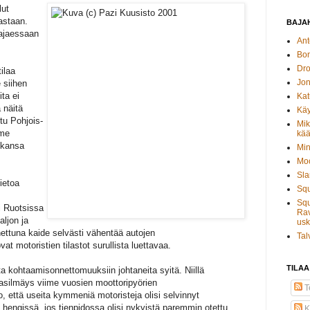
lut
vastaan.
BAJAH
ä ajaessaan
Ant
Bo
Dro
ilaa
Jon
e siihen
ita ei
Kat
 näitä
Käy
tu Pohjois-
Mik
mme
kää
ikkansa
Min
Moo
Sla
ietoa
Sq
Squ
i Ruotsissa
Rav
aljon ja
usk
nettuna kaide selvästi vähentää autojen
Tal
t motoristien tilastot surullista luettavaa.
TILAA
ata kohtaamisonnettomuuksiin johtaneita syitä. Niillä
kasilmäys viime vuosien moottoripyörien
Te
o, että useita kymmeniä motoristeja olisi selvinnyt
hengissä, jos tienpidossa olisi nykyistä paremmin otettu
K