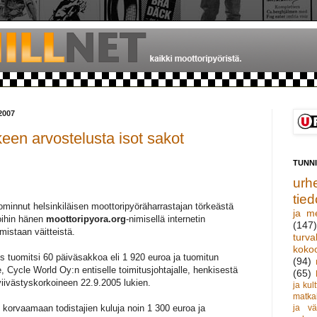
2007
keen arvostelusta isot sakot
TUNN
urhe
tied
ominnut helsinkiläisen moottoripyöräharrastajan törkeästä
ja m
oihin hänen
moottoripyora.org
-nimisellä internetin
(147)
amistaan väitteistä.
turva
koko
s tuomitsi 60 päiväsakkoa eli 1 920 euroa ja tuomitun
(94)
 Cycle World Oy:n entiselle toimitusjohtajalle, henkisestä
(65)
iivästyskorkoineen 22.9.2005 lukien.
ja kult
matka
n korvaamaan todistajien kuluja noin 1 300 euroa ja
ja vä