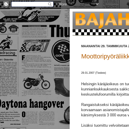
MAANANTAI 29. TAMMIKUUTA 
Moottoripyöräliik
29.01.2007 (Tiedote)
Helsingin käräjäoikeus on tu
kunnianloukkauksesta sakk
keskustelufoorumilla kirjoitt
Rangaistukseksi käräjäoikeu
korvaamaan asianomistajalle,
kärsimyksestä 3 000 euroa v
Lisäksi tuomittu velvoitetaa