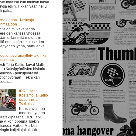
vat maassa kun mutkan takaa
i rysä esiin. Tikkari vaan heilu
li pak...
onoteoriaa - Neuvoja
yhmäajoon
oita on mukava tehdä
ereiden kanssa yhdessä.
ään ei lämmitä motoristin
ltä enemmän kuin useiden
epyörien jyrinä, paitsi ehkä...
oottoripyöränäyttely tekniikan
useossa
ksti Tarja Kallio, kuvat Matti
lio) Kaksipyöräisten historia
messa - polkupyörästä
ttoripyörään Tekniikan
eoss...
IRRC-sarja:
Kostamo ja Kallio
epäonnisia
Tsekeissä
Kansainvälinen
moottoripyörien
uratakilpasarja IRRC jatkui
me viikonloppuna Tsekin
icessa. Vaikka Markka
ingin kuljettajakaksikk...