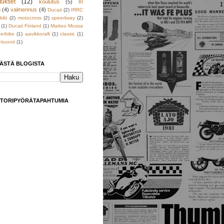
tukset
(12)
koulutus
(5)
In
h
(4)
valmennus
(4)
Ducati
(2)
IRRC
kilö
(2)
motocross
(2)
speedway
(2)
(1)
Ducati Finland
(1)
Matteo Mossa
erbike
(1)
aavikkoralli
(1)
classic
(1)
tuonti
(1)
TÄSTÄ BLOGISTA
TORIPYÖRÄTAPAHTUMIA