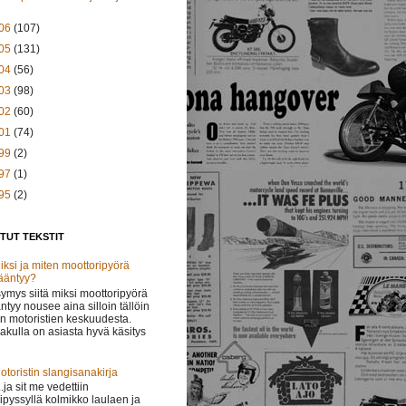
06
(107)
05
(131)
04
(56)
03
(98)
02
(60)
01
(74)
99
(2)
97
(1)
95
(2)
TUT TEKSTIT
iksi ja miten moottoripyörä
ääntyy?
ymys siitä miksi moottoripyörä
ntyy nousee aina silloin tällöin
in motoristien keskuudesta.
lakulla on asiasta hyvä käsitys
otoristin slangisanakirja
 ..ja sit me vedettiin
ipyssyllä kolmikko laulaen ja