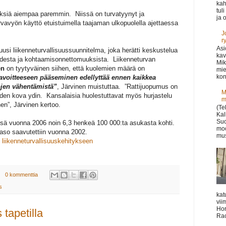
kah
tul
ksiä aiempaa paremmin. Niissä on turvatyynyt ja
ja o
vavyön käyttö etuistuimella taajaman ulkopuolella ajettaessa
J
r
Asi
usi liikenneturvallisuussuunnitelma, joka herätti keskustelua
kav
uudesta ja kohtaamisonnettomuuksista. Liikenneturvan
Mik
en
on tyytyväinen siihen, että kuolemien määrä on
mie
kon
tavoitteeseen pääseminen edellyttää ennen kaikkea
ojen vähentämistä”
, Järvinen muistuttaa. ”Rattijuopumus on
M
uden kova ydin. Kansalaisia huolestuttavat myös hurjastelu
m
en”, Järvinen kertoo.
(Te
Kal
Suo
ssä vuonna 2006 noin 6,3 henkeä 100 000:ta asukasta kohti.
moo
taso saavutettiin vuonna 2002.
mus
liikenneturvallisuuskehitykseen
0 kommenttia
s
kat
vii
Hor
 tapetilla
Rac