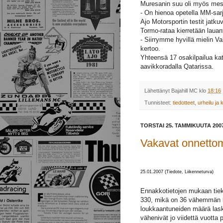
Muresanin suu oli myös mess
- On hienoa opetella MM-sarja
Ajo Motorsportin testit jatk
Tormo-rataa kierretään lauan
- Siirrymme hyvillä mielin Va
kertoo.
Yhteensä 17 osakilpailua kat
aavikkoradalla Qatarissa.
Lähettänyt
Bajahill MC
klo
18:16
Tunnisteet:
tiedotteet
,
urheilu ja k
TORSTAI 25. TAMMIKUUTA 200
Vakavat onnettom
25.01.2007 (Tiedote, Liikenneturva)
Ennakkotietojen mukaan tiek
330, mikä on 36 vähemmän 
loukkaantuneiden määrä laski
vähenivät jo viidettä vuotta 