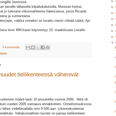
►
ingillä Jerezissä.
n tavoille tällaisella kilpailukalustolla, Muresan kertoo.
►
uvat jo tulevana viikonvaihteena Valenciassa, jossa Ricardo
►
taina ja sunnuntaina.
►
lenciaan, vaikka sinnekin on luvattu varsin viileää säätä, Ajo
►
tava tiivis MM-kausi käynnistyy 10. maaliskuuta Losailin
►
►
▼
0 kommenttia
ilpailu
7
uudet tieliikenteessä vähenivät
uolemien määrä laski 10 prosentilla vuonna 2006. Niitä oli
kuin vuoden 2005 vastaava ennakkotieto. Onnettomuuksissa
 lähes viidelläsadalla noin 8 500:aan. Liikennekuolemat
peräkkäin. Valtakunnallinen tavoite on painaa tieliikenteen