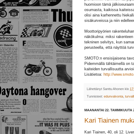
huomioon tämä jälkiseuraamu
osumasta, kaikissa kaiteissa
olisi aina karhennettu hiekall
sisäkurveissa ja niin edelleen
Moottoripyörien rakenteluha
näkökulma: miksi rakenteen 
tekninen selvitys, kun saman
perusteella, että näyttöä tu
SMOTO:n ensisijaisena tavo
Pidemmällä tähtäimellä on ta
kaiteiden turvallisuutta arv
Lisätietoa:
http://www.smoto.f
Lähettänyt
Santtu Ahonen
klo
17
Tunnisteet:
edunvalvonta
,
turval
MAANANTAI 22. TAMMIKUUTA 
Kari Tiainen muka
Kari Tiainen, 40, oli 12. Liv