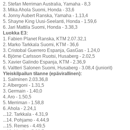
2. Stefan Merriman Australia, Yamaha - 8,3
3. Mika Ahola Suomi, Honda - 33,6
4. Jonny Aubert Ranska, Yamaha - 1.13,4
5. Shayne King Uusi-Seelanti, Honda - 1.59,6
6. Jari Mattila Suomi, Honda - 3.38,3
Luokka E3:
1. Fabien Planet Ranska, KTM 2.07.32,1
2. Marko Tarkkala Suomi, KTM - 36,6
3. Cristobal Guerrero Espanja, GasGas - 1.24,0
4. Björne Carlsson Ruotsi, Husaberg - 2.02,5
5. Xavier Galindo Espanja, KTM - 2.36,9
6. Valtteri Salonen Suomi, Husaberg - 3.08,4 (juniorit)
Yleiskilpailun tilanne (epävirallinen):
1. Salminen 2.03.36,8
2. Albergoni - 1.31,5
3. Germain - 1.40,0
4. Aro - 1.50,5
5. Merriman - 1.58,8
6. Ahola - 2.24,1
...12. Tarkkala - 4.31,9
...14. Pohjamo - 4.44,9
...15. Remes - 4.49,5