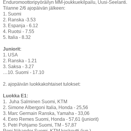
Enduromoottoripyöräilyn MM-joukkuekilpailu, Uusi-Seelanti.
Tilanne 2/6 ajopäivän jälkeen:
1. Suomi
2. Ranska -3.53
3. Espanja - 6.12
4. Ruotsi - 7.55
5. Italia - 8.32
Juniorit:
1. USA
2. Ranska - 1.21
3. Saksa - 3.27
…10. Suomi - 17.10
2. ajopäivän luokkakohtaiset tulokset:
Luokka E1:
1. Juha Salminen Suomi, KTM
2. Simone Albergoni Italia, Honda - 25,56
3. Marc Germain Ranska, Yamaha - 33,06
4. Eero Remes Suomi, Honda - 57,61 (juniorit)
5. Petri Pohjamo Suomi, TM - 57,87
Roni Nikander Suomi, KTM keskeytti (jun.)