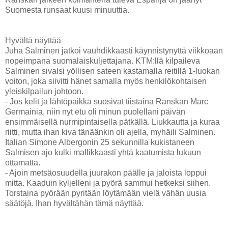
Suomesta runsaat kuusi minuuttia.
Hyvältä näyttää
Juha Salminen jatkoi vauhdikkaasti käynnistynyttä viikkoaan
nopeimpana suomalaiskuljettajana. KTM:llä kilpaileva
Salminen sivalsi yöllisen sateen kastamalla reitillä 1-luokan
voiton, joka siivitti hänet samalla myös henkilökohtaisen
yleiskilpailun johtoon.
- Jos kelit ja lähtöpaikka suosivat tiistaina Ranskan Marc
Germainia, niin nyt etu oli minun puolellani päivän
ensimmäisellä nurmipintaisella pätkällä. Liukkautta ja kuraa
riitti, mutta ihan kiva tänäänkin oli ajella, myhäili Salminen.
Italian Simone Albergonin 25 sekunnilla kukistaneen
Salmisen ajo kulki mallikkaasti yhtä kaatumista lukuun
ottamatta.
- Ajoin metsäosuudella juurakon päälle ja jaloista loppui
mitta. Kaaduin kyljelleni ja pyörä sammui hetkeksi siihen.
Torstaina pyörään pyritään löytämään vielä vähän uusia
säätöjä. Ihan hyvältähän tämä näyttää.