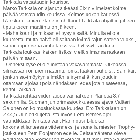
Tarkkala vatsataudin kourissa
Marko Tarkkala on ajanut sitkeästi Sixin viimeiset kolme
päivää vatsataudin kourissa. Kolmosluokan kärjessä
Ranskan Fabien Planetin ohittanut Tarkkala ohjattiin jälleen
tiputukseen maaliintulon jälkeen.
- Maha kourii ja mikään ei pysy sisällä. Minulla ei ole
kuumetta, mutta päivä oli sairaan kylmä rajun sateen vuoksi,
sanoi uupuneena ambulanssissa hytissyt Tarkkala.
Tarkkala loukkasi kaiken lisäksi vielä silmänsä raskaan
päivän mittaan.
- Onneksi kyse ei ole mistään vakavammasta. Oikeassa
silmässäni on pieni naarmu, jonka lääkäri puhdisti. Sain kait
jonkun savimöykyn silmääni siirtymällä, kun jouduin
ottamaan ajolasit pois nähdäkseni edes jotain sateessa,
kertoi Tarkkala.
Tarkkala johtaa viiden ajopäivän jälkeen Planetia 8,7
sekunnilla. Suomen juniorimaajoukkueessa ajava Valtteri
Salonen on kolmosluokassa kuudes. Ero Tarkkalaan on
2.44,5. Juniorikuljettajista myös Eero Remes ajoi
vauhdikkaan tynkäpäivän. Hän nousi 1-luokan
kokonaistilanteessa viidenneksi ja samalla miesten Trophy-
joukkueen Petri Pohjamon edelle. Seitsemäntenä oleva
Pohjamo ajaa Remeksen tavoin yli viisi minuuttia Salmista