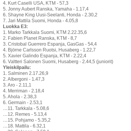
4. Kurt Caselli USA, KTM - 57,3
5. Jonny Aubert Ranska, Yamaha - 1.17,4
6. Shayne King Uusi-Seelanti, Honda - 2.30,2
7. Jari Mattila Suomi, Honda - 4.05,8
Luokka E3:
1. Marko Tarkkala Suomi, KTM 2.22.35,6
2. Fabien Planet Ranska, KTM - 8,7
3. Cristobal Guerrero Espanja, GasGas - 54,4
4. Björne Carlsson Ruotsi, Husaberg - 1.22,7
5. Xavier Galindo Espanja, KTM - 2.22,4
6. Valtteri Salonen Suomi, Husaberg - 2.44,5 (juniorit)
Yleiskilpailu:
1. Salminen 2.17.26,9
2. Albergoni - 1.47,3
3. Aro - 2.11,1
4. Merriman - 2.18,4
5. Ahola - 2.38,3
6. Germain - 2.53,1
…11. Tarkkala - 5.08,6
…12. Remes - 5.13,4
…15. Pohjamo - 5.35,2
…18. Mattila - 6.32,1