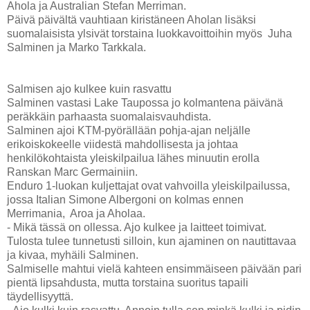
Ahola ja Australian Stefan Merriman.
Päivä päivältä vauhtiaan kiristäneen Aholan lisäksi
suomalaisista ylsivät torstaina luokkavoittoihin myös Juha
Salminen ja Marko Tarkkala.
Salmisen ajo kulkee kuin rasvattu
Salminen vastasi Lake Taupossa jo kolmantena päivänä
peräkkäin parhaasta suomalaisvauhdista.
Salminen ajoi KTM-pyörällään pohja-ajan neljälle
erikoiskokeelle viidestä mahdollisesta ja johtaa
henkilökohtaista yleiskilpailua lähes minuutin erolla
Ranskan Marc Germainiin.
Enduro 1-luokan kuljettajat ovat vahvoilla yleiskilpailussa,
jossa Italian Simone Albergoni on kolmas ennen
Merrimania, Aroa ja Aholaa.
- Mikä tässä on ollessa. Ajo kulkee ja laitteet toimivat.
Tulosta tulee tunnetusti silloin, kun ajaminen on nautittavaa
ja kivaa, myhäili Salminen.
Salmiselle mahtui vielä kahteen ensimmäiseen päivään pari
pientä lipsahdusta, mutta torstaina suoritus tapaili
täydellisyyttä.