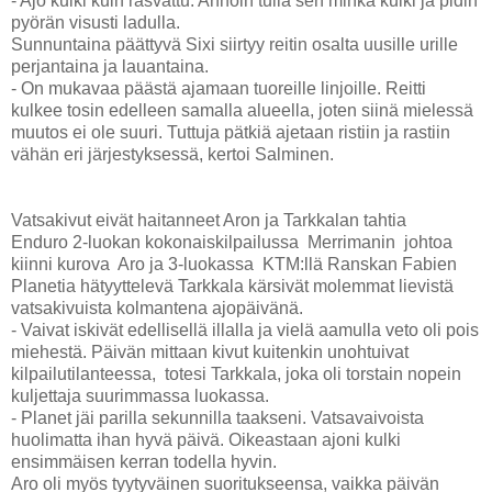
- Ajo kulki kuin rasvattu. Annoin tulla sen minkä kulki ja pidin
pyörän visusti ladulla.
Sunnuntaina päättyvä Sixi siirtyy reitin osalta uusille urille
perjantaina ja lauantaina.
- On mukavaa päästä ajamaan tuoreille linjoille. Reitti
kulkee tosin edelleen samalla alueella, joten siinä mielessä
muutos ei ole suuri. Tuttuja pätkiä ajetaan ristiin ja rastiin
vähän eri järjestyksessä, kertoi Salminen.
Vatsakivut eivät haitanneet Aron ja Tarkkalan tahtia
Enduro 2-luokan kokonaiskilpailussa Merrimanin johtoa
kiinni kurova Aro ja 3-luokassa KTM:llä Ranskan Fabien
Planetia hätyyttelevä Tarkkala kärsivät molemmat lievistä
vatsakivuista kolmantena ajopäivänä.
- Vaivat iskivät edellisellä illalla ja vielä aamulla veto oli pois
miehestä. Päivän mittaan kivut kuitenkin unohtuivat
kilpailutilanteessa, totesi Tarkkala, joka oli torstain nopein
kuljettaja suurimmassa luokassa.
- Planet jäi parilla sekunnilla taakseni. Vatsavaivoista
huolimatta ihan hyvä päivä. Oikeastaan ajoni kulki
ensimmäisen kerran todella hyvin.
Aro oli myös tyytyväinen suoritukseensa, vaikka päivän