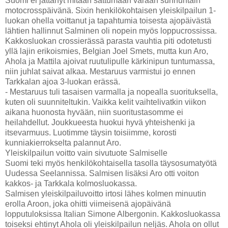
Suomi ei jättänyt mitään sattumaan varaan sunnuntain
motocrosspäivänä. Sixin henkilökohtaisen yleiskilpailun 1-
luokan ohella voittanut ja tapahtumia toisesta ajopäivästä
lähtien hallinnut Salminen oli nopein myös loppucrossissa.
Kakkosluokan crossierässä parasta vauhtia piti odotetusti
yllä lajin erikoismies, Belgian Joel Smets, mutta kun Aro,
Ahola ja Mattila ajoivat ruutulipulle kärkinipun tuntumassa,
niin juhlat saivat alkaa. Mestaruus varmistui jo ennen
Tarkkalan ajoa 3-luokan erässä.
- Mestaruus tuli tasaisen varmalla ja nopealla suorituksella,
kuten oli suunniteltukin. Vaikka kelit vaihtelivatkin viikon
aikana huonosta hyvään, niin suoritustasomme ei
heilahdellut. Joukkueesta huokui hyvä yhteishenki ja
itsevarmuus. Luotimme täysin toisiimme, korosti
kunniakierrokselta palannut Aro.
Yleiskilpailun voitto vain sivutuote Salmiselle
Suomi teki myös henkilökohtaisella tasolla täysosumatyötä
Uudessa Seelannissa. Salmisen lisäksi Aro otti voiton
kakkos- ja Tarkkala kolmosluokassa.
Salmisen yleiskilpailuvoitto irtosi lähes kolmen minuutin
erolla Aroon, joka ohitti viimeisenä ajopäivänä
lopputuloksissa Italian Simone Albergonin. Kakkosluokassa
toiseksi ehtinyt Ahola oli yleiskilpailun neljäs. Ahola on ollut