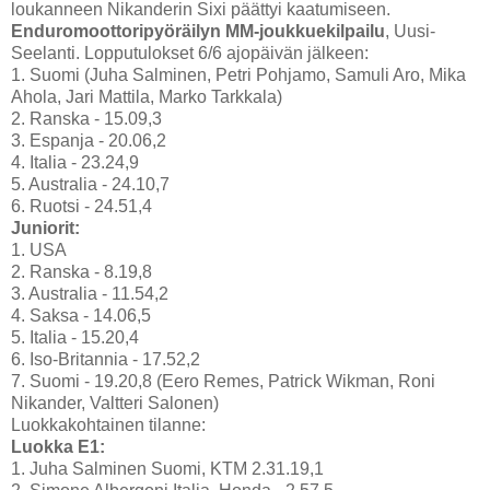
loukanneen Nikanderin Sixi päättyi kaatumiseen.
Enduromoottoripyöräilyn MM-joukkuekilpailu
, Uusi-
Seelanti. Lopputulokset 6/6 ajopäivän jälkeen:
1. Suomi (Juha Salminen, Petri Pohjamo, Samuli Aro, Mika
Ahola, Jari Mattila, Marko Tarkkala)
2. Ranska - 15.09,3
3. Espanja - 20.06,2
4. Italia - 23.24,9
5. Australia - 24.10,7
6. Ruotsi - 24.51,4
Juniorit:
1. USA
2. Ranska - 8.19,8
3. Australia - 11.54,2
4. Saksa - 14.06,5
5. Italia - 15.20,4
6. Iso-Britannia - 17.52,2
7. Suomi - 19.20,8 (Eero Remes, Patrick Wikman, Roni
Nikander, Valtteri Salonen)
Luokkakohtainen tilanne:
Luokka E1:
1. Juha Salminen Suomi, KTM 2.31.19,1