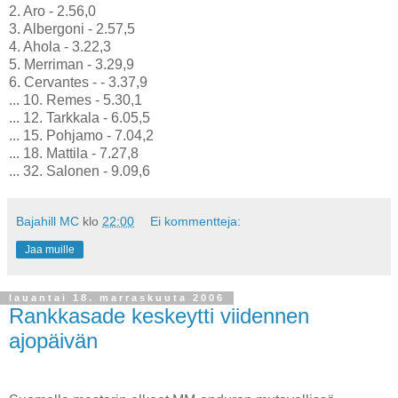
2. Aro - 2.56,0
3. Albergoni - 2.57,5
4. Ahola - 3.22,3
5. Merriman - 3.29,9
6. Cervantes - - 3.37,9
... 10. Remes - 5.30,1
... 12. Tarkkala - 6.05,5
... 15. Pohjamo - 7.04,2
... 18. Mattila - 7.27,8
... 32. Salonen - 9.09,6
Bajahill MC
klo
22:00
Ei kommentteja:
Jaa muille
lauantai 18. marraskuuta 2006
Rankkasade keskeytti viidennen
ajopäivän