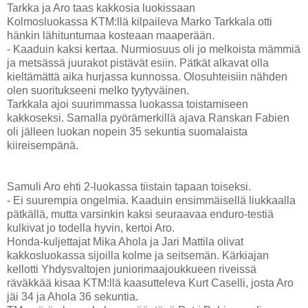
Tarkka ja Aro taas kakkosia luokissaan
Kolmosluokassa KTM:llä kilpaileva Marko Tarkkala otti
hänkin lähituntumaa kosteaan maaperään.
- Kaaduin kaksi kertaa. Nurmiosuus oli jo melkoista mämmiä
ja metsässä juurakot pistävät esiin. Pätkät alkavat olla
kieltämättä aika hurjassa kunnossa. Olosuhteisiin nähden
olen suoritukseeni melko tyytyväinen.
Tarkkala ajoi suurimmassa luokassa toistamiseen
kakkoseksi. Samalla pyörämerkillä ajava Ranskan Fabien
oli jälleen luokan nopein 35 sekuntia suomalaista
kiireisempänä.
Samuli Aro ehti 2-luokassa tiistain tapaan toiseksi.
- Ei suurempia ongelmia. Kaaduin ensimmäisellä liukkaalla
pätkällä, mutta varsinkin kaksi seuraavaa enduro-testiä
kulkivat jo todella hyvin, kertoi Aro.
Honda-kuljettajat Mika Ahola ja Jari Mattila olivat
kakkosluokassa sijoilla kolme ja seitsemän. Kärkiajan
kellotti Yhdysvaltojen juniorimaajoukkueen riveissä
räväkkää kisaa KTM:llä kaasutteleva Kurt Caselli, josta Aro
jäi 34 ja Ahola 36 sekuntia.