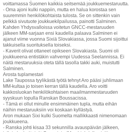
voittamassa Suomen kaikkia seitsemää joukkuemestaruutta.
- Oma ajoni kulki nappiin, mutta en halua korostaa sen
suuremmin henkilökohtaista tulosta. Se on sittenkin vain
pelkkä sivutuote joukkuekilpailussa, painotti Salminen.
Kahden Yhdysvalloissa voitetun GNCC-mestaruuden
jälkeen MM-sarjaan ensi kaudella palaava Salminen ei
ajanut viime vuonna Sixiä Slovakiassa, jossa Suomi sijoittui
takkuisella suorituksella toiseksi.
- Kaverit olivat ottaneet opikseen Slovakiasta. Suomi oli
joukkueena entistäkin vahvempi Uudessa Seelannissa. Ei
näitä mestaruuksia oteta tällä tasolla takki auki, muistutti
Salminen.
Arosta tuplamestari
Lake Taupossa tyylikästä työtä tehnyt Aro pääsi juhlimaan
MM-kultaa jo toisen kerran tällä kaudella. Aro voitti
kakkosluokan henkilökohtaisen maailmanmestaruuden
syyskuun lopulla Ranskan Boussacissa.
- Tämä ei ollut minulle ensimmäinen tupla, mutta eihän
näihin mestaruuksiin voi koskaan kyllästyä.
Aron mukaan Sixi kulki Suomelta mallikkaasti nimenomaan
joukkueena.
- Ranska johti kisaa 33 sekunnilla avauspäivän jälkeen,