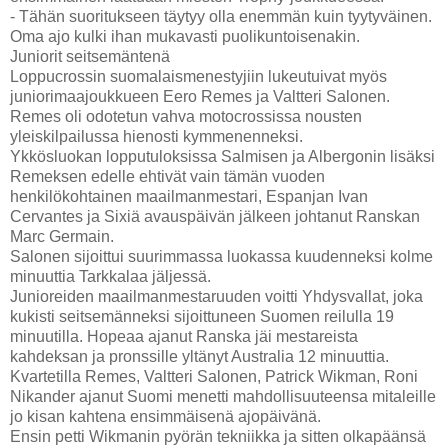
- Tähän suoritukseen täytyy olla enemmän kuin tyytyväinen.
Oma ajo kulki ihan mukavasti puolikuntoisenakin.
Juniorit seitsemäntenä
Loppucrossin suomalaismenestyjiin lukeutuivat myös
juniorimaajoukkueen Eero Remes ja Valtteri Salonen.
Remes oli odotetun vahva motocrossissa nousten
yleiskilpailussa hienosti kymmenenneksi.
Ykkösluokan lopputuloksissa Salmisen ja Albergonin lisäksi
Remeksen edelle ehtivät vain tämän vuoden
henkilökohtainen maailmanmestari, Espanjan Ivan
Cervantes ja Sixiä avauspäivän jälkeen johtanut Ranskan
Marc Germain.
Salonen sijoittui suurimmassa luokassa kuudenneksi kolme
minuuttia Tarkkalaa jäljessä.
Junioreiden maailmanmestaruuden voitti Yhdysvallat, joka
kukisti seitsemänneksi sijoittuneen Suomen reilulla 19
minuutilla. Hopeaa ajanut Ranska jäi mestareista
kahdeksan ja pronssille yltänyt Australia 12 minuuttia.
Kvartetilla Remes, Valtteri Salonen, Patrick Wikman, Roni
Nikander ajanut Suomi menetti mahdollisuuteensa mitaleille
jo kisan kahtena ensimmäisenä ajopäivänä.
Ensin petti Wikmanin pyörän tekniikka ja sitten olkapäänsä