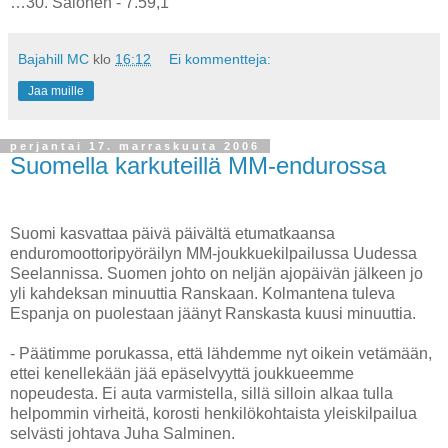
…30. Salonen - 7.59,1
Bajahill MC
klo
16:12
Ei kommentteja:
Jaa muille
perjantai 17. marraskuuta 2006
Suomella karkuteillä MM-endurossa
Suomi kasvattaa päivä päivältä etumatkaansa
enduromoottoripyöräilyn MM-joukkuekilpailussa Uudessa
Seelannissa. Suomen johto on neljän ajopäivän jälkeen jo
yli kahdeksan minuuttia Ranskaan. Kolmantena tuleva
Espanja on puolestaan jäänyt Ranskasta kuusi minuuttia.
- Päätimme porukassa, että lähdemme nyt oikein vetämään,
ettei kenellekään jää epäselvyyttä joukkueemme
nopeudesta. Ei auta varmistella, sillä silloin alkaa tulla
helpommin virheitä, korosti henkilökohtaista yleiskilpailua
selvästi johtava Juha Salminen.