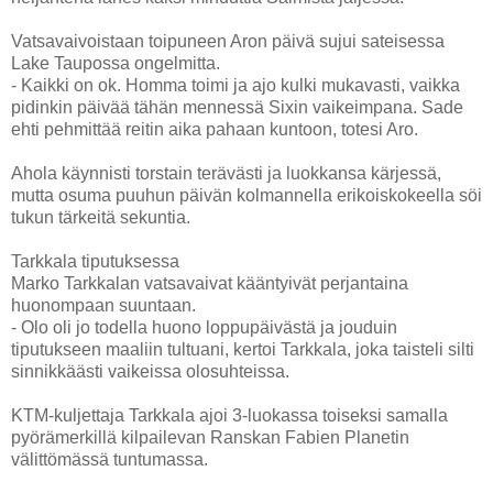
Vatsavaivoistaan toipuneen Aron päivä sujui sateisessa
Lake Taupossa ongelmitta.
- Kaikki on ok. Homma toimi ja ajo kulki mukavasti, vaikka
pidinkin päivää tähän mennessä Sixin vaikeimpana. Sade
ehti pehmittää reitin aika pahaan kuntoon, totesi Aro.
Ahola käynnisti torstain terävästi ja luokkansa kärjessä,
mutta osuma puuhun päivän kolmannella erikoiskokeella söi
tukun tärkeitä sekuntia.
Tarkkala tiputuksessa
Marko Tarkkalan vatsavaivat kääntyivät perjantaina
huonompaan suuntaan.
- Olo oli jo todella huono loppupäivästä ja jouduin
tiputukseen maaliin tultuani, kertoi Tarkkala, joka taisteli silti
sinnikkäästi vaikeissa olosuhteissa.
KTM-kuljettaja Tarkkala ajoi 3-luokassa toiseksi samalla
pyörämerkillä kilpailevan Ranskan Fabien Planetin
välittömässä tuntumassa.