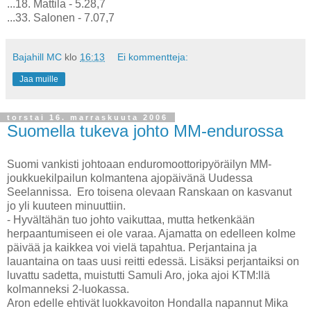
...18. Mattila - 5.28,7
...33. Salonen - 7.07,7
Bajahill MC
klo
16:13
Ei kommentteja:
Jaa muille
torstai 16. marraskuuta 2006
Suomella tukeva johto MM-endurossa
Suomi vankisti johtoaan enduromoottoripyöräilyn MM-
joukkuekilpailun kolmantena ajopäivänä Uudessa
Seelannissa. Ero toisena olevaan Ranskaan on kasvanut
jo yli kuuteen minuuttiin.
- Hyvältähän tuo johto vaikuttaa, mutta hetkenkään
herpaantumiseen ei ole varaa. Ajamatta on edelleen kolme
päivää ja kaikkea voi vielä tapahtua. Perjantaina ja
lauantaina on taas uusi reitti edessä. Lisäksi perjantaiksi on
luvattu sadetta, muistutti Samuli Aro, joka ajoi KTM:llä
kolmanneksi 2-luokassa.
Aron edelle ehtivät luokkavoiton Hondalla napannut Mika