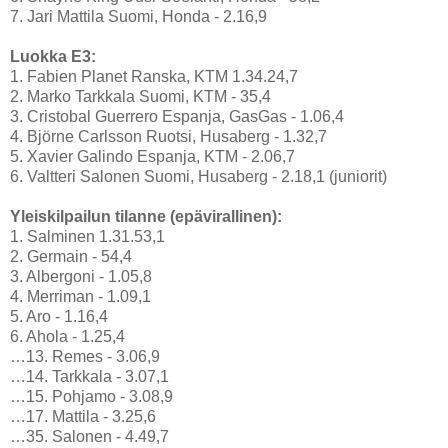
7. Jari Mattila Suomi, Honda - 2.16,9
Luokka E3:
1. Fabien Planet Ranska, KTM 1.34.24,7
2. Marko Tarkkala Suomi, KTM - 35,4
3. Cristobal Guerrero Espanja, GasGas - 1.06,4
4. Björne Carlsson Ruotsi, Husaberg - 1.32,7
5. Xavier Galindo Espanja, KTM - 2.06,7
6. Valtteri Salonen Suomi, Husaberg - 2.18,1 (juniorit)
Yleiskilpailun tilanne (epävirallinen):
1. Salminen 1.31.53,1
2. Germain - 54,4
3. Albergoni - 1.05,8
4. Merriman - 1.09,1
5. Aro - 1.16,4
6. Ahola - 1.25,4
…13. Remes - 3.06,9
…14. Tarkkala - 3.07,1
…15. Pohjamo - 3.08,9
…17. Mattila - 3.25,6
…35. Salonen - 4.49,7