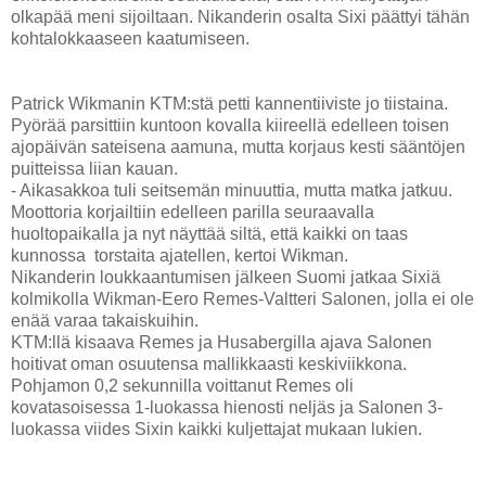
olkapää meni sijoiltaan. Nikanderin osalta Sixi päättyi tähän
kohtalokkaaseen kaatumiseen.
Patrick Wikmanin KTM:stä petti kannentiiviste jo tiistaina.
Pyörää parsittiin kuntoon kovalla kiireellä edelleen toisen
ajopäivän sateisena aamuna, mutta korjaus kesti sääntöjen
puitteissa liian kauan.
- Aikasakkoa tuli seitsemän minuuttia, mutta matka jatkuu.
Moottoria korjailtiin edelleen parilla seuraavalla
huoltopaikalla ja nyt näyttää siltä, että kaikki on taas
kunnossa torstaita ajatellen, kertoi Wikman.
Nikanderin loukkaantumisen jälkeen Suomi jatkaa Sixiä
kolmikolla Wikman-Eero Remes-Valtteri Salonen, jolla ei ole
enää varaa takaiskuihin.
KTM:llä kisaava Remes ja Husabergilla ajava Salonen
hoitivat oman osuutensa mallikkaasti keskiviikkona.
Pohjamon 0,2 sekunnilla voittanut Remes oli
kovatasoisessa 1-luokassa hienosti neljäs ja Salonen 3-
luokassa viides Sixin kaikki kuljettajat mukaan lukien.