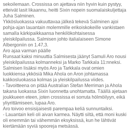
sekoilemaan. Crossissa on ajettava niin hyvin kuin pystyy,
etteivät lasit likaannu, heitti Sixin nopein suomalaiskuljettaja
Juha Salminen.
Ykkösluokassa vakuuttavaa jälkeä tekevä Salminen ajoi
pohja-ajan lauantain molemmille erikoiskokeille vankistaen
samalla kärkipaikkaansa henkilökohtaisessa
yleiskilpailussa. Salmisen johto italialaiseen Simone
Albergoniin on 1.47,3.
Aro ajaa varman päälle
Runsaat kaksi minuuttia Salmisesta jäänyt Samuli Aro nousi
yleiskilpailussa kolmanneksi ja Marko Tarkkala 11:nneksi.
Salmisen lisäksi myös Aro ja Tarkkala ovat omien
luokkiensa ykkösiä Mika Ahola on Aron johtamassa
kakkosluokassa kolmas ja yleiskilpailussa viides.
- Tavoitteena on pitää Australian Stefan Merriman ja Ahola
takana luokassa Sixin luonnetta unohtamatta. Täällä ajetaan
joukkueen eteen, joten crossissa ei sorruta hölmöilyyn, eikä
yliyrittämiseen, lupaa Aro.
Aro toivoo ensisijaisesti parempaa keliä sunnuntaiksi.
- Lauantain keli oli aivan karmea. Näytti siltä, että moni kuski
oli enemmän tai vähemmän eksyksissä, kun he lähtivät
kiertämään syviä spooreja metsässä.