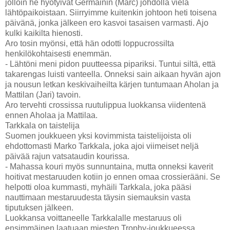
jolloin he hyötyivät Germainin (Marc) johdolla vielä
lähtöpaikoistaan. Siirryimme kuitenkin johtoon heti toisena
päivänä, jonka jälkeen ero kasvoi tasaisen varmasti. Ajo
kulki kaikilta hienosti.
Aro tosin myönsi, että hän odotti loppucrossilta
henkilökohtaisesti enemmän.
- Lähtöni meni pidon puutteessa pipariksi. Tuntui siltä, että
takarengas luisti vanteella. Onneksi sain aikaan hyvän ajon
ja nousun letkan keskivaiheilta kärjen tuntumaan Aholan ja
Mattilan (Jari) tavoin.
Aro tervehti crossissa ruutulippua luokkansa viidentenä
ennen Aholaa ja Mattilaa.
Tarkkala on taistelija
Suomen joukkueen yksi kovimmista taistelijoista oli
ehdottomasti Marko Tarkkala, joka ajoi viimeiset neljä
päivää rajun vatsataudin kourissa.
- Mahassa kouri myös sunnuntaina, mutta onneksi kaverit
hoitivat mestaruuden kotiin jo ennen omaa crossierääni. Se
helpotti oloa kummasti, myhäili Tarkkala, joka pääsi
nauttimaan mestaruudesta täysin siemauksin vasta
tiputuksen jälkeen.
Luokkansa voittaneelle Tarkkalalle mestaruus oli
ensimmäinen laatuaan miesten Trophy-joukkueessa.