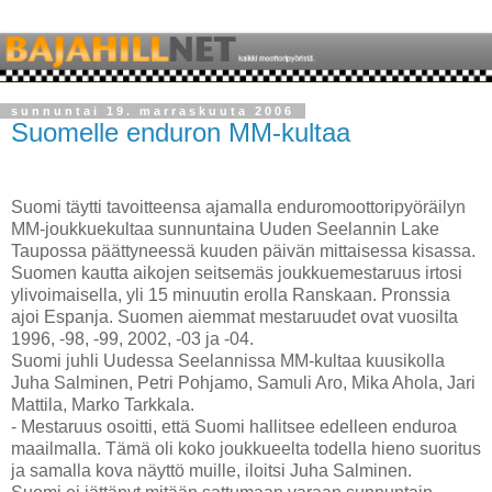
sunnuntai 19. marraskuuta 2006
Suomelle enduron MM-kultaa
Suomi täytti tavoitteensa ajamalla enduromoottoripyöräilyn
MM-joukkuekultaa sunnuntaina Uuden Seelannin Lake
Taupossa päättyneessä kuuden päivän mittaisessa kisassa.
Suomen kautta aikojen seitsemäs joukkuemestaruus irtosi
ylivoimaisella, yli 15 minuutin erolla Ranskaan. Pronssia
ajoi Espanja. Suomen aiemmat mestaruudet ovat vuosilta
1996, -98, -99, 2002, -03 ja -04.
Suomi juhli Uudessa Seelannissa MM-kultaa kuusikolla
Juha Salminen, Petri Pohjamo, Samuli Aro, Mika Ahola, Jari
Mattila, Marko Tarkkala.
- Mestaruus osoitti, että Suomi hallitsee edelleen enduroa
maailmalla. Tämä oli koko joukkueelta todella hieno suoritus
ja samalla kova näyttö muille, iloitsi Juha Salminen.