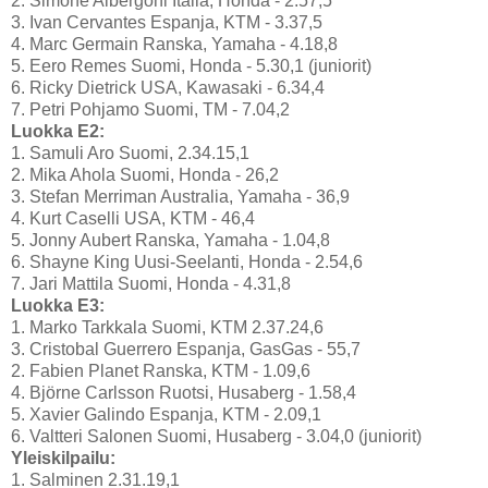
2. Simone Albergoni Italia, Honda - 2.57,5
3. Ivan Cervantes Espanja, KTM - 3.37,5
4. Marc Germain Ranska, Yamaha - 4.18,8
5. Eero Remes Suomi, Honda - 5.30,1 (juniorit)
6. Ricky Dietrick USA, Kawasaki - 6.34,4
7. Petri Pohjamo Suomi, TM - 7.04,2
Luokka E2:
1. Samuli Aro Suomi, 2.34.15,1
2. Mika Ahola Suomi, Honda - 26,2
3. Stefan Merriman Australia, Yamaha - 36,9
4. Kurt Caselli USA, KTM - 46,4
5. Jonny Aubert Ranska, Yamaha - 1.04,8
6. Shayne King Uusi-Seelanti, Honda - 2.54,6
7. Jari Mattila Suomi, Honda - 4.31,8
Luokka E3:
1. Marko Tarkkala Suomi, KTM 2.37.24,6
3. Cristobal Guerrero Espanja, GasGas - 55,7
2. Fabien Planet Ranska, KTM - 1.09,6
4. Björne Carlsson Ruotsi, Husaberg - 1.58,4
5. Xavier Galindo Espanja, KTM - 2.09,1
6. Valtteri Salonen Suomi, Husaberg - 3.04,0 (juniorit)
Yleiskilpailu:
1. Salminen 2.31.19,1