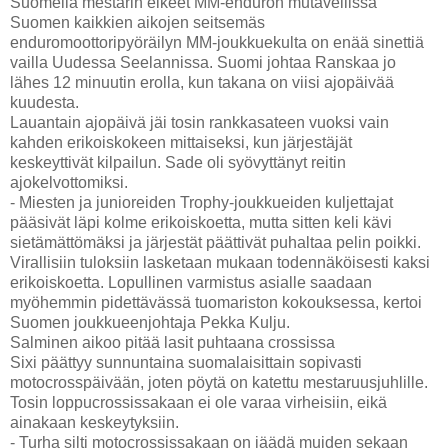
Suomella mestarin elkeet MM-enduron mutavellissä
Suomen kaikkien aikojen seitsemäs
enduromoottoripyöräilyn MM-joukkuekulta on enää sinettiä
vailla Uudessa Seelannissa. Suomi johtaa Ranskaa jo
lähes 12 minuutin erolla, kun takana on viisi ajopäivää
kuudesta.
Lauantain ajopäivä jäi tosin rankkasateen vuoksi vain
kahden erikoiskokeen mittaiseksi, kun järjestäjät
keskeyttivät kilpailun. Sade oli syövyttänyt reitin
ajokelvottomiksi.
- Miesten ja junioreiden Trophy-joukkueiden kuljettajat
pääsivät läpi kolme erikoiskoetta, mutta sitten keli kävi
sietämättömäksi ja järjestät päättivät puhaltaa pelin poikki.
Virallisiin tuloksiin lasketaan mukaan todennäköisesti kaksi
erikoiskoetta. Lopullinen varmistus asialle saadaan
myöhemmin pidettävässä tuomariston kokouksessa, kertoi
Suomen joukkueenjohtaja Pekka Kulju.
Salminen aikoo pitää lasit puhtaana crossissa
Sixi päättyy sunnuntaina suomalaisittain sopivasti
motocrosspäivään, joten pöytä on katettu mestaruusjuhlille.
Tosin loppucrossissakaan ei ole varaa virheisiin, eikä
ainakaan keskeytyksiin.
- Turha silti motocrossissakaan on jäädä muiden sekaan