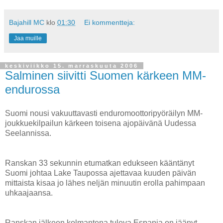
Bajahill MC
klo
01:30
Ei kommentteja:
Jaa muille
keskiviikko 15. marraskuuta 2006
Salminen siivitti Suomen kärkeen MM-
endurossa
Suomi nousi vakuuttavasti enduromoottoripyöräilyn MM-
joukkuekilpailun kärkeen toisena ajopäivänä Uudessa
Seelannissa.
Ranskan 33 sekunnin etumatkan edukseen kääntänyt
Suomi johtaa Lake Taupossa ajettavaa kuuden päivän
mittaista kisaa jo lähes neljän minuutin erolla pahimpaan
uhkaajaansa.
Ranskan jälkeen kolmantena tuleva Espanja on jäänyt