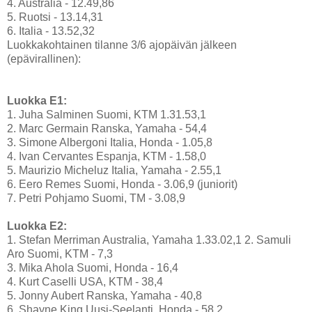
4. Australia - 12.49,86
5. Ruotsi - 13.14,31
6. Italia - 13.52,32
Luokkakohtainen tilanne 3/6 ajopäivän jälkeen
(epävirallinen):
Luokka E1:
1. Juha Salminen Suomi, KTM 1.31.53,1
2. Marc Germain Ranska, Yamaha - 54,4
3. Simone Albergoni Italia, Honda - 1.05,8
4. Ivan Cervantes Espanja, KTM - 1.58,0
5. Maurizio Micheluz Italia, Yamaha - 2.55,1
6. Eero Remes Suomi, Honda - 3.06,9 (juniorit)
7. Petri Pohjamo Suomi, TM - 3.08,9
Luokka E2:
1. Stefan Merriman Australia, Yamaha 1.33.02,1 2. Samuli
Aro Suomi, KTM - 7,3
3. Mika Ahola Suomi, Honda - 16,4
4. Kurt Caselli USA, KTM - 38,4
5. Jonny Aubert Ranska, Yamaha - 40,8
6. Shayne King Uusi-Seelanti, Honda - 58,2