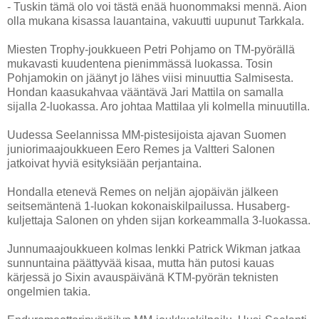
- Tuskin tämä olo voi tästä enää huonommaksi mennä. Aion
olla mukana kisassa lauantaina, vakuutti uupunut Tarkkala.
Miesten Trophy-joukkueen Petri Pohjamo on TM-pyörällä
mukavasti kuudentena pienimmässä luokassa. Tosin
Pohjamokin on jäänyt jo lähes viisi minuuttia Salmisesta.
Hondan kaasukahvaa vääntävä Jari Mattila on samalla
sijalla 2-luokassa. Aro johtaa Mattilaa yli kolmella minuutilla.
Uudessa Seelannissa MM-pistesijoista ajavan Suomen
juniorimaajoukkueen Eero Remes ja Valtteri Salonen
jatkoivat hyviä esityksiään perjantaina.
Hondalla etenevä Remes on neljän ajopäivän jälkeen
seitsemäntenä 1-luokan kokonaiskilpailussa. Husaberg-
kuljettaja Salonen on yhden sijan korkeammalla 3-luokassa.
Junnumaajoukkueen kolmas lenkki Patrick Wikman jatkaa
sunnuntaina päättyvää kisaa, mutta hän putosi kauas
kärjessä jo Sixin avauspäivänä KTM-pyörän teknisten
ongelmien takia.