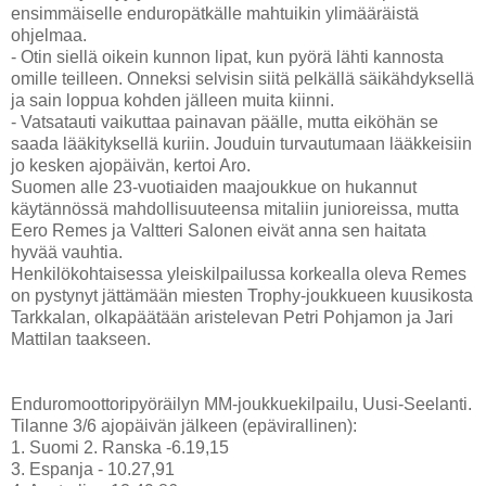
ensimmäiselle enduropätkälle mahtuikin ylimääräistä
ohjelmaa.
- Otin siellä oikein kunnon lipat, kun pyörä lähti kannosta
omille teilleen. Onneksi selvisin siitä pelkällä säikähdyksellä
ja sain loppua kohden jälleen muita kiinni.
- Vatsatauti vaikuttaa painavan päälle, mutta eiköhän se
saada lääkityksellä kuriin. Jouduin turvautumaan lääkkeisiin
jo kesken ajopäivän, kertoi Aro.
Suomen alle 23-vuotiaiden maajoukkue on hukannut
käytännössä mahdollisuuteensa mitaliin junioreissa, mutta
Eero Remes ja Valtteri Salonen eivät anna sen haitata
hyvää vauhtia.
Henkilökohtaisessa yleiskilpailussa korkealla oleva Remes
on pystynyt jättämään miesten Trophy-joukkueen kuusikosta
Tarkkalan, olkapäätään aristelevan Petri Pohjamon ja Jari
Mattilan taakseen.
Enduromoottoripyöräilyn MM-joukkuekilpailu, Uusi-Seelanti.
Tilanne 3/6 ajopäivän jälkeen (epävirallinen):
1. Suomi 2. Ranska -6.19,15
3. Espanja - 10.27,91