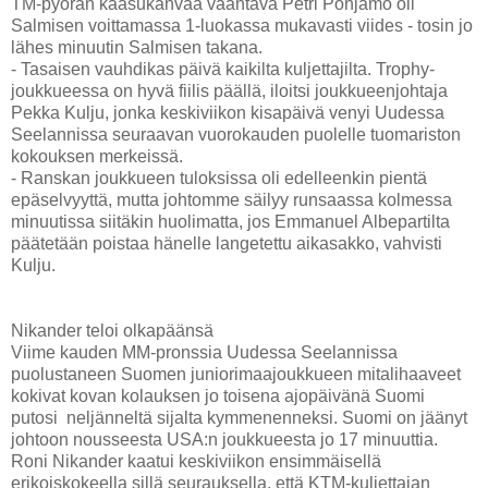
TM-pyörän kaasukahvaa vääntävä Petri Pohjamo oli
Salmisen voittamassa 1-luokassa mukavasti viides - tosin jo
lähes minuutin Salmisen takana.
- Tasaisen vauhdikas päivä kaikilta kuljettajilta. Trophy-
joukkueessa on hyvä fiilis päällä, iloitsi joukkueenjohtaja
Pekka Kulju, jonka keskiviikon kisapäivä venyi Uudessa
Seelannissa seuraavan vuorokauden puolelle tuomariston
kokouksen merkeissä.
- Ranskan joukkueen tuloksissa oli edelleenkin pientä
epäselvyyttä, mutta johtomme säilyy runsaassa kolmessa
minuutissa siitäkin huolimatta, jos Emmanuel Albepartilta
päätetään poistaa hänelle langetettu aikasakko, vahvisti
Kulju.
Nikander teloi olkapäänsä
Viime kauden MM-pronssia Uudessa Seelannissa
puolustaneen Suomen juniorimaajoukkueen mitalihaaveet
kokivat kovan kolauksen jo toisena ajopäivänä Suomi
putosi neljänneltä sijalta kymmenenneksi. Suomi on jäänyt
johtoon nousseesta USA:n joukkueesta jo 17 minuuttia.
Roni Nikander kaatui keskiviikon ensimmäisellä
erikoiskokeella sillä seurauksella, että KTM-kuljettajan