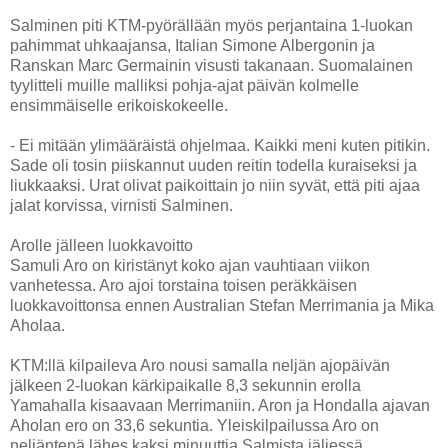
Salminen piti KTM-pyörällään myös perjantaina 1-luokan
pahimmat uhkaajansa, Italian Simone Albergonin ja
Ranskan Marc Germainin visusti takanaan. Suomalainen
tyylitteli muille malliksi pohja-ajat päivän kolmelle
ensimmäiselle erikoiskokeelle.
- Ei mitään ylimääräistä ohjelmaa. Kaikki meni kuten pitikin.
Sade oli tosin piiskannut uuden reitin todella kuraiseksi ja
liukkaaksi. Urat olivat paikoittain jo niin syvät, että piti ajaa
jalat korvissa, virnisti Salminen.
Arolle jälleen luokkavoitto
Samuli Aro on kiristänyt koko ajan vauhtiaan viikon
vanhetessa. Aro ajoi torstaina toisen peräkkäisen
luokkavoittonsa ennen Australian Stefan Merrimania ja Mika
Aholaa.
KTM:llä kilpaileva Aro nousi samalla neljän ajopäivän
jälkeen 2-luokan kärkipaikalle 8,3 sekunnin erolla
Yamahalla kisaavaan Merrimaniin. Aron ja Hondalla ajavan
Aholan ero on 33,6 sekuntia. Yleiskilpailussa Aro on
neljäntenä lähes kaksi minuuttia Salmista jäljessä.