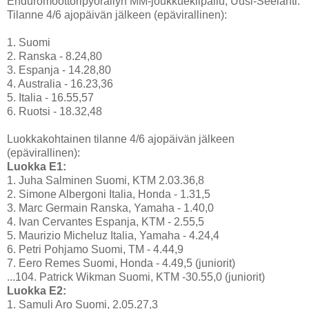
Enduromoottoripyöräilyn MM-joukkuekilpailu, Uusi-Seelanti.
Tilanne 4/6 ajopäivän jälkeen (epävirallinen):
1. Suomi
2. Ranska - 8.24,80
3. Espanja - 14.28,80
4. Australia - 16.23,36
5. Italia - 16.55,57
6. Ruotsi - 18.32,48
Luokkakohtainen tilanne 4/6 ajopäivän jälkeen
(epävirallinen):
Luokka E1:
1. Juha Salminen Suomi, KTM 2.03.36,8
2. Simone Albergoni Italia, Honda - 1.31,5
3. Marc Germain Ranska, Yamaha - 1.40,0
4. Ivan Cervantes Espanja, KTM - 2.55,5
5. Maurizio Micheluz Italia, Yamaha - 4.24,4
6. Petri Pohjamo Suomi, TM - 4.44,9
7. Eero Remes Suomi, Honda - 4.49,5 (juniorit)
...104. Patrick Wikman Suomi, KTM -30.55,0 (juniorit)
Luokka E2:
1. Samuli Aro Suomi, 2.05.27,3