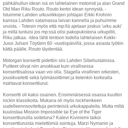
pähkähullun idean isä on lahtelainen motoristi ja alan Grand
Old Man Riku Routo. Routo kertoi idean synnystä. -
Istuimme Lahden urkuviikkojen johtajan Erkki Krohnin
kanssa Lahden satamassa laivan kannella ja puhuimme
uruista. - Totesin myös että mp:llä ajetaan joskus 'urku auki'
ja miltä tuntuisi jos mp:ssä olisi pakopukistona urkupillit,
Riku jatkaa. -Idea lähti lentoon todella lahtelaisen Kokki-
Jussi Juhani Töytärin 60 -vuotispäivillä, jossa asiasta lyötiin
kättä päälle, Routo täydentää.
Motorgan konsertti pidettiin siis Lahden Sibeliustalossa.
Puitteet olivat niin arvokkaat kuin virallisessa
konserttisalissa vaan voi olla. Stagella virallinen orkesteri,
jousikvartetti sekä lyömäsoittimet ja tietenkin korkealla
mahtavat konserttiurut.
Konsertti oli kaksi osainen. Ensimmäisessä osassa kuultiin
rockin klassikoita. Mukana oli myös rockhenkeen
uudelleennsovitettuja perinteisiä urkukappaleita. Mutta miltä
kuulostaa Mission Impossible tai Eye of the Tiger
konserttiuruilla soitetuna? Kalevi Kiviniemi taikoi
konserttiuruista mielettömiä sointuja. Marzi Nymanin ja