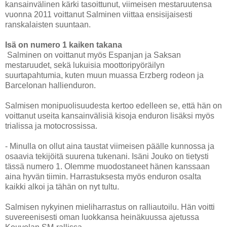
kansainvälinen kärki tasoittunut, viimeisen mestaruutensa
vuonna 2011 voittanut Salminen viittaa ensisijaisesti
ranskalaisten suuntaan.
Isä on numero 1 kaiken takana
Salminen on voittanut myös Espanjan ja Saksan
mestaruudet, sekä lukuisia moottoripyöräilyn
suurtapahtumia, kuten muun muassa Erzberg rodeon ja
Barcelonan hallienduron.
Salmisen monipuolisuudesta kertoo edelleen se, että hän on
voittanut useita kansainvälisiä kisoja enduron lisäksi myös
trialissa ja motocrossissa.
- Minulla on ollut aina taustat viimeisen päälle kunnossa ja
osaavia tekijöitä suurena tukenani. Isäni Jouko on tietysti
tässä numero 1. Olemme muodostaneet hänen kanssaan
aina hyvän tiimin. Harrastuksesta myös enduron osalta
kaikki alkoi ja tähän on nyt tultu.
Salmisen nykyinen mieliharrastus on ralliautoilu. Hän voitti
suvereenisesti oman luokkansa heinäkuussa ajetussa