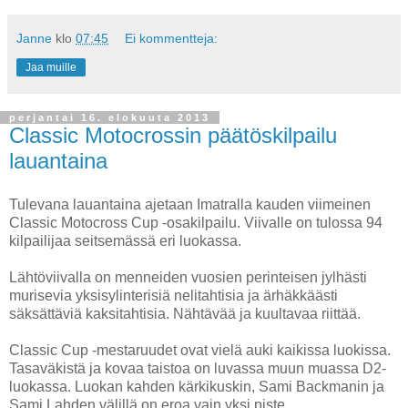
Janne
klo
07:45
Ei kommentteja:
Jaa muille
perjantai 16. elokuuta 2013
Classic Motocrossin päätöskilpailu
lauantaina
Tulevana lauantaina ajetaan Imatralla kauden viimeinen
Classic Motocross Cup -osakilpailu. Viivalle on tulossa 94
kilpailijaa seitsemässä eri luokassa.
Lähtöviivalla on menneiden vuosien perinteisen jylhästi
murisevia yksisylinterisiä nelitahtisia ja ärhäkkäästi
säksättäviä kaksitahtisia. Nähtävää ja kuultavaa riittää.
Classic Cup -mestaruudet ovat vielä auki kaikissa luokissa.
Tasaväkistä ja kovaa taistoa on luvassa muun muassa D2-
luokassa. Luokan kahden kärkikuskin, Sami Backmanin ja
Sami Lahden välillä on eroa vain yksi piste.