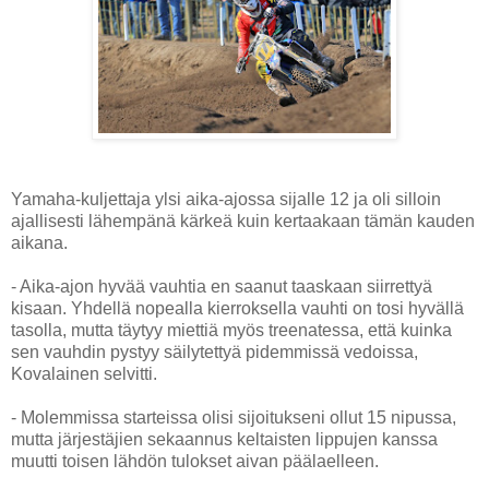
Yamaha-kuljettaja ylsi aika-ajossa sijalle 12 ja oli silloin
ajallisesti lähempänä kärkeä kuin kertaakaan tämän kauden
aikana.
- Aika-ajon hyvää vauhtia en saanut taaskaan siirrettyä
kisaan. Yhdellä nopealla kierroksella vauhti on tosi hyvällä
tasolla, mutta täytyy miettiä myös treenatessa, että kuinka
sen vauhdin pystyy säilytettyä pidemmissä vedoissa,
Kovalainen selvitti.
- Molemmissa starteissa olisi sijoitukseni ollut 15 nipussa,
mutta järjestäjien sekaannus keltaisten lippujen kanssa
muutti toisen lähdön tulokset aivan päälaelleen.