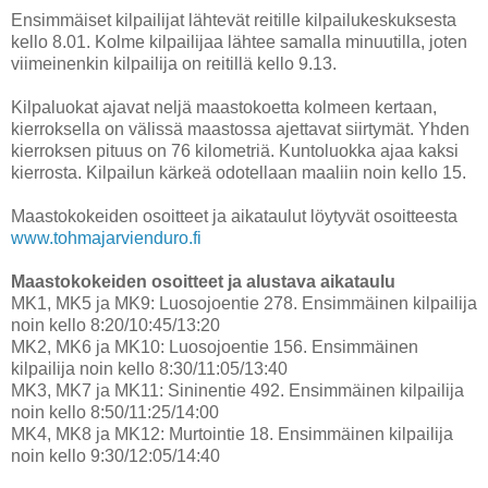
Ensimmäiset kilpailijat lähtevät reitille kilpailukeskuksesta
kello 8.01. Kolme kilpailijaa lähtee samalla minuutilla, joten
viimeinenkin kilpailija on reitillä kello 9.13.
Kilpaluokat ajavat neljä maastokoetta kolmeen kertaan,
kierroksella on välissä maastossa ajettavat siirtymät. Yhden
kierroksen pituus on 76 kilometriä. Kuntoluokka ajaa kaksi
kierrosta. Kilpailun kärkeä odotellaan maaliin noin kello 15.
Maastokokeiden osoitteet ja aikataulut löytyvät osoitteesta
www.tohmajarvienduro.fi
Maastokokeiden osoitteet ja alustava aikataulu
MK1, MK5 ja MK9: Luosojoentie 278. Ensimmäinen kilpailija
noin kello 8:20/10:45/13:20
MK2, MK6 ja MK10: Luosojoentie 156. Ensimmäinen
kilpailija noin kello 8:30/11:05/13:40
MK3, MK7 ja MK11: Sininentie 492. Ensimmäinen kilpailija
noin kello 8:50/11:25/14:00
MK4, MK8 ja MK12: Murtointie 18. Ensimmäinen kilpailija
noin kello 9:30/12:05/14:40