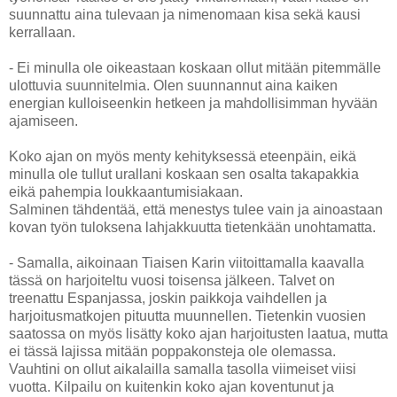
suunnattu aina tulevaan ja nimenomaan kisa sekä kausi
kerrallaan.
- Ei minulla ole oikeastaan koskaan ollut mitään pitemmälle
ulottuvia suunnitelmia. Olen suunnannut aina kaiken
energian kulloiseenkin hetkeen ja mahdollisimman hyvään
ajamiseen.
Koko ajan on myös menty kehityksessä eteenpäin, eikä
minulla ole tullut urallani koskaan sen osalta takapakkia
eikä pahempia loukkaantumisiakaan.
Salminen tähdentää, että menestys tulee vain ja ainoastaan
kovan työn tuloksena lahjakkuutta tietenkään unohtamatta.
- Samalla, aikoinaan Tiaisen Karin viitoittamalla kaavalla
tässä on harjoiteltu vuosi toisensa jälkeen. Talvet on
treenattu Espanjassa, joskin paikkoja vaihdellen ja
harjoitusmatkojen pituutta muunnellen. Tietenkin vuosien
saatossa on myös lisätty koko ajan harjoitusten laatua, mutta
ei tässä lajissa mitään poppakonsteja ole olemassa.
Vauhtini on ollut aikalailla samalla tasolla viimeiset viisi
vuotta. Kilpailu on kuitenkin koko ajan koventunut ja