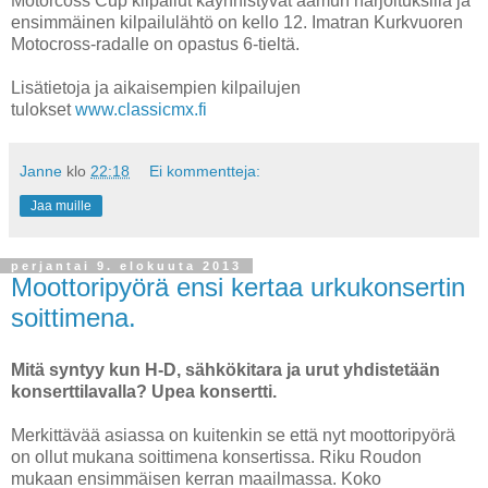
Motorcoss Cup kilpailut käynnistyvät aamun harjoituksilla ja
ensimmäinen kilpailulähtö on kello 12. Imatran Kurkvuoren
Motocross-radalle on opastus 6-tieltä.
Lisätietoja ja aikaisempien kilpailujen
tulokset
www.classicmx.fi
Janne
klo
22:18
Ei kommentteja:
Jaa muille
perjantai 9. elokuuta 2013
Moottoripyörä ensi kertaa urkukonsertin
soittimena.
Mitä syntyy kun H-D, sähkökitara ja urut yhdistetään
konserttilavalla? Upea konsertti.
Merkittävää asiassa on kuitenkin se että nyt moottoripyörä
on ollut mukana soittimena konsertissa. Riku Roudon
mukaan ensimmäisen kerran maailmassa. Koko