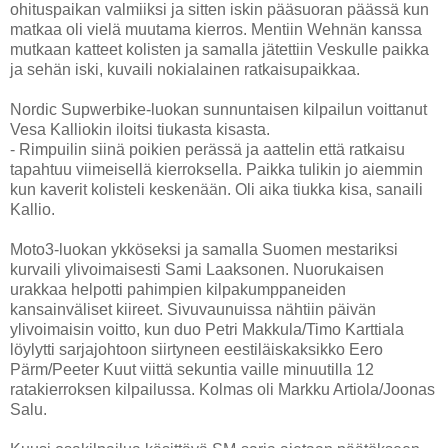
ohituspaikan valmiiksi ja sitten iskin pääsuoran päässä kun
matkaa oli vielä muutama kierros. Mentiin Wehnän kanssa
mutkaan katteet kolisten ja samalla jätettiin Veskulle paikka
ja sehän iski, kuvaili nokialainen ratkaisupaikkaa.
Nordic Supwerbike-luokan sunnuntaisen kilpailun voittanut
Vesa Kalliokin iloitsi tiukasta kisasta.
- Rimpuilin siinä poikien perässä ja aattelin että ratkaisu
tapahtuu viimeisellä kierroksella. Paikka tulikin jo aiemmin
kun kaverit kolisteli keskenään. Oli aika tiukka kisa, sanaili
Kallio.
Moto3-luokan ykköseksi ja samalla Suomen mestariksi
kurvaili ylivoimaisesti Sami Laaksonen. Nuorukaisen
urakkaa helpotti pahimpien kilpakumppaneiden
kansainväliset kiireet. Sivuvaunuissa nähtiin päivän
ylivoimaisin voitto, kun duo Petri Makkula/Timo Karttiala
löylytti sarjajohtoon siirtyneen eestiläiskaksikko Eero
Pärm/Peeter Kuut viittä sekuntia vaille minuutilla 12
ratakierroksen kilpailussa. Kolmas oli Markku Artiola/Joonas
Salu.