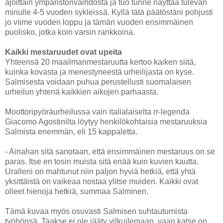
ajoittain ympäristönvaihdosta ja tuo tunne näyttää tulevan
minulle 4-5 vuoden sykleissä. Kyllä tätä päätöstäni pohjusti
jo viime vuoden loppu ja tämän vuoden ensimmäinen
puolisko, jotka koin varsin rankkoina.
Kaikki mestaruudet ovat upeita
Yhteensä 20 maailmanmestaruutta kertoo kaiken siitä,
kuinka kovasta ja menestyneestä urheilijasta on kyse.
Salmisesta voidaan puhua perustellusti suomalaisen
urheilun yhtenä kaikkien aikojen parhaasta.
Moottoripyöräurheilussa vain italialaiselta rr-legenda
Giacomo Agostinilta löytyy henkilökohtaisia mestaruuksia
Salmista enemmän, eli 15 kappaletta.
- Ainahan sitä sanotaan, että ensimmäinen mestaruus on se
paras. Itse en tosin muista sitä enää kuin kuvien kautta.
Uralleni on mahtunut niin paljon hyviä hetkiä, että yhtä
yksittäistä on vaikeaa nostaa ylitse muiden. Kaikki ovat
olleet hienoja hetkiä, summaa Salminen.
Tämä kuvaa myös osuvasti Salmisen suhtautumista
työhönsä. Taakse ei ole jääty vilkuilemaan, vaan katse on