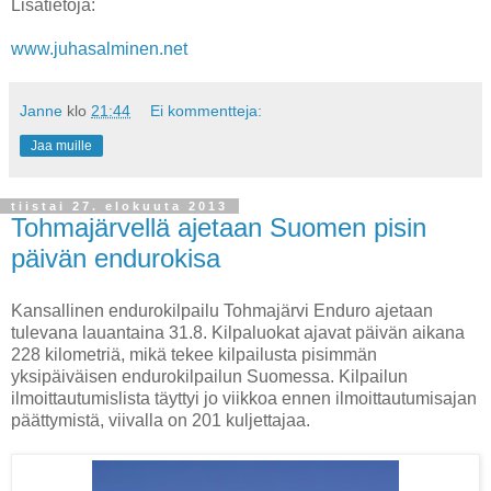
Lisätietoja:
www.juhasalminen.net
Janne
klo
21:44
Ei kommentteja:
Jaa muille
tiistai 27. elokuuta 2013
Tohmajärvellä ajetaan Suomen pisin
päivän endurokisa
Kansallinen endurokilpailu Tohmajärvi Enduro ajetaan
tulevana lauantaina 31.8. Kilpaluokat ajavat päivän aikana
228 kilometriä, mikä tekee kilpailusta pisimmän
yksipäiväisen endurokilpailun Suomessa. Kilpailun
ilmoittautumislista täyttyi jo viikkoa ennen ilmoittautumisajan
päättymistä, viivalla on 201 kuljettajaa.