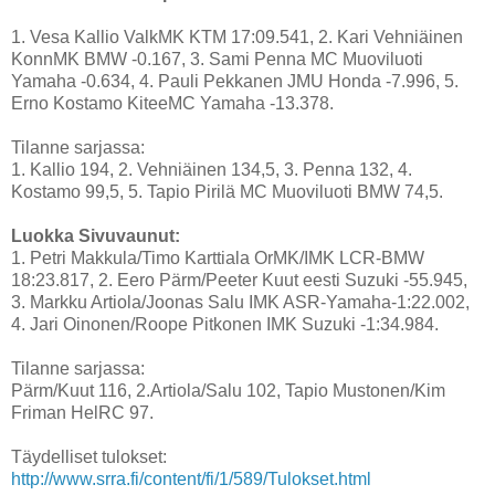
1. Vesa Kallio ValkMK KTM 17:09.541, 2. Kari Vehniäinen
KonnMK BMW -0.167, 3. Sami Penna MC Muoviluoti
Yamaha -0.634, 4. Pauli Pekkanen JMU Honda -7.996, 5.
Erno Kostamo KiteeMC Yamaha -13.378.
Tilanne sarjassa:
1. Kallio 194, 2. Vehniäinen 134,5, 3. Penna 132, 4.
Kostamo 99,5, 5. Tapio Pirilä MC Muoviluoti BMW 74,5.
Luokka Sivuvaunut:
1. Petri Makkula/Timo Karttiala OrMK/IMK LCR-BMW
18:23.817, 2. Eero Pärm/Peeter Kuut eesti Suzuki -55.945,
3. Markku Artiola/Joonas Salu IMK ASR-Yamaha-1:22.002,
4. Jari Oinonen/Roope Pitkonen IMK Suzuki -1:34.984.
Tilanne sarjassa:
Pärm/Kuut 116, 2.Artiola/Salu 102, Tapio Mustonen/Kim
Friman HelRC 97.
Täydelliset tulokset:
http://www.srra.fi/content/fi/1/589/Tulokset.html