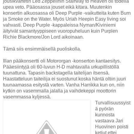
jousikvartetin Led Zeppelinin Stairway to Heaven oli todella
upea veto. Pääosassa jouset eikä kitara. Muutenkin
konsertin alkuosassa oli Deep Purple -vaikutteita kuten Burn
ja Smoke on the Water. Myös Uriah Heepin Easy living soi
vahvasti. Deep Purple -kappaleissa Nyman/Kiviniemi
äityivät samantyyppiseen vuoropuheluun kuin Purplen
Richie Blackmore/Jon Lord aikoinaan.
Tämä siis ensimmäisellä puoliskolla.
Illan pääkonsertti oli Motororgan -konserton kantaesitys.
Pääesiintyjä oli 60-luvun H-D mahtavalla urkupillistöllä
tuunattuna. Tapasin backstagella taitelijan itsensä.
Haastatteluun taiteilija ei suostunut koska häntä oltiin juuri
tuunaamassa esitystä varten. Vanha Harrikka kun on, niin
kytkin on vasemmalla jalalla ja vaihdekeppi moottorin
vasemmassa kyljessä.
Turvallisuussyist
ä pyörän
kunnosta
vastaava Jari
Huovinen poisti
ketjut ettei