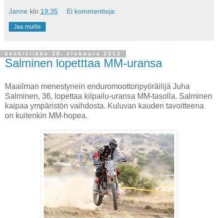
Janne
klo
19:35
Ei kommentteja:
Jaa muille
keskiviikko 28. elokuuta 2013
Salminen lopetttaa MM-uransa
Maailman menestynein enduromoottoripyöräilijä Juha
Salminen, 36, lopettaa kilpailu-uransa MM-tasolla. Salminen
kaipaa ympäristön vaihdosta. Kuluvan kauden tavoitteena
on kuitenkin MM-hopea.