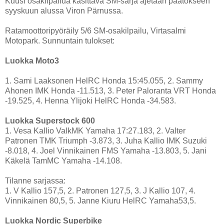
Kuusi osakilpailua käsittävä SM-sarja ajetaan päätökseen
syyskuun alussa Viron Pärnussa.
Ratamoottoripyöräily 5/6 SM-osakilpailu, Virtasalmi
Motopark. Sunnuntain tulokset:
Luokka Moto3
1. Sami Laaksonen HelRC Honda 15:45.055, 2. Sammy
Ahonen IMK Honda -11.513, 3. Peter Paloranta VRT Honda
-19.525, 4. Henna Ylijoki HelRC Honda -34.583.
Luokka Superstock 600
1. Vesa Kallio ValkMK Yamaha 17:27.183, 2. Valter
Patronen TMK Triumph -3.873, 3. Juha Kallio IMK Suzuki
-8.018, 4. Joel Vinnikainen FMS Yamaha -13.803, 5. Jani
Käkelä TamMC Yamaha -14.108.
Tilanne sarjassa:
1. V Kallio 157,5, 2. Patronen 127,5, 3. J Kallio 107, 4.
Vinnikainen 80,5, 5. Janne Kiuru HelRC Yamaha53,5.
Luokka Nordic Superbike