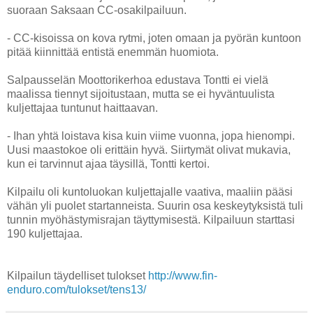
suoraan Saksaan CC-osakilpailuun.
- CC-kisoissa on kova rytmi, joten omaan ja pyörän kuntoon
pitää kiinnittää entistä enemmän huomiota.
Salpausselän Moottorikerhoa edustava Tontti ei vielä
maalissa tiennyt sijoitustaan, mutta se ei hyväntuulista
kuljettajaa tuntunut haittaavan.
- Ihan yhtä loistava kisa kuin viime vuonna, jopa hienompi.
Uusi maastokoe oli erittäin hyvä. Siirtymät olivat mukavia,
kun ei tarvinnut ajaa täysillä, Tontti kertoi.
Kilpailu oli kuntoluokan kuljettajalle vaativa, maaliin pääsi
vähän yli puolet startanneista. Suurin osa keskeytyksistä tuli
tunnin myöhästymisrajan täyttymisestä. Kilpailuun starttasi
190 kuljettajaa.
Kilpailun täydelliset tulokset
http://www.fin-
enduro.com/tulokset/tens13/