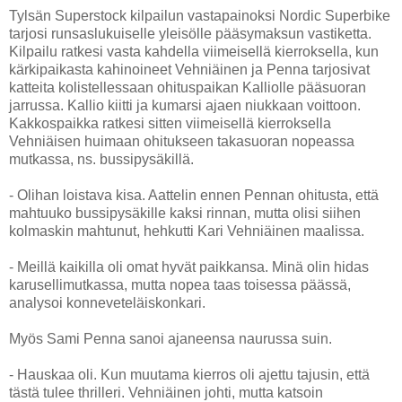
Tylsän Superstock kilpailun vastapainoksi Nordic Superbike
tarjosi runsaslukuiselle yleisölle pääsymaksun vastiketta.
Kilpailu ratkesi vasta kahdella viimeisellä kierroksella, kun
kärkipaikasta kahinoineet Vehniäinen ja Penna tarjosivat
katteita kolistellessaan ohituspaikan Kalliolle pääsuoran
jarrussa. Kallio kiitti ja kumarsi ajaen niukkaan voittoon.
Kakkospaikka ratkesi sitten viimeisellä kierroksella
Vehniäisen huimaan ohitukseen takasuoran nopeassa
mutkassa, ns. bussipysäkillä.
- Olihan loistava kisa. Aattelin ennen Pennan ohitusta, että
mahtuuko bussipysäkille kaksi rinnan, mutta olisi siihen
kolmaskin mahtunut, hehkutti Kari Vehniäinen maalissa.
- Meillä kaikilla oli omat hyvät paikkansa. Minä olin hidas
karusellimutkassa, mutta nopea taas toisessa päässä,
analysoi konneveteläiskonkari.
Myös Sami Penna sanoi ajaneensa naurussa suin.
- Hauskaa oli. Kun muutama kierros oli ajettu tajusin, että
tästä tulee thrilleri. Vehniäinen johti, mutta katsoin