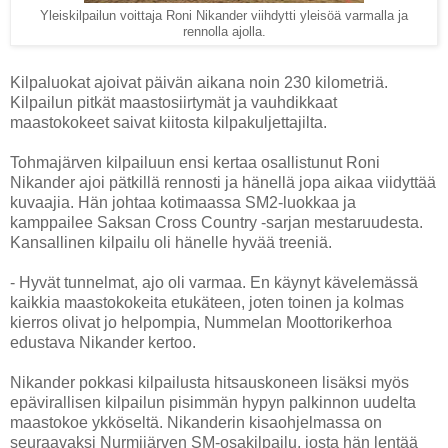
Yleiskilpailun voittaja Roni Nikander viihdytti yleisöä varmalla ja
rennolla ajolla.
Kilpaluokat ajoivat päivän aikana noin 230 kilometriä.
Kilpailun pitkät maastosiirtymät ja vauhdikkaat
maastokokeet saivat kiitosta kilpakuljettajilta.
Tohmajärven kilpailuun ensi kertaa osallistunut Roni
Nikander ajoi pätkillä rennosti ja hänellä jopa aikaa viidyttää
kuvaajia. Hän johtaa kotimaassa SM2-luokkaa ja
kamppailee Saksan Cross Country -sarjan mestaruudesta.
Kansallinen kilpailu oli hänelle hyvää treeniä.
- Hyvät tunnelmat, ajo oli varmaa. En käynyt kävelemässä
kaikkia maastokokeita etukäteen, joten toinen ja kolmas
kierros olivat jo helpompia, Nummelan Moottorikerhoa
edustava Nikander kertoo.
Nikander pokkasi kilpailusta hitsauskoneen lisäksi myös
epävirallisen kilpailun pisimmän hypyn palkinnon uudelta
maastokoe ykköseltä. Nikanderin kisaohjelmassa on
seuraavaksi Nurmijärven SM-osakilpailu, josta hän lentää