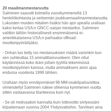
20 maailmanmestaruutta
Salminen saavutti kolmella vuosikymmenellä 13
henkilökohtaista ja seitsemän joukkuemaailmanmestaruutta.
Lukuisten muiden mitalien lisäksi hän ajoi upealla urallaan
kaksi kertaa USA:n GNCC-sarjan mestariksi. Salminen
valittiin tällöin historiallisesti ensimmäisenä ei-
amerikkalaisena USA:n parhaaksi offroad-
moottoripyöräilijäksi.
- Onhan tuo tietty iso mestaruuksien määrä varsinkin kun
sen suhteuttaa 15 ammattilaisvuoteeni. Olen ollut
käytännössä koko ikäni jollain tyylillä tekemisissä
moottoripyörien kanssa, mutta ammatikseni aloin ajaa
enduroa vuodesta 1998 lähtien.
Urallaan myös ennätysmäiset 96 MM-osakilpailuvoittoa
viimeistellyt Salminen näkee olleensa kymmenen vuotta
sitten vastaavassa tilanteessa kuin nyt.
- Se oli motivaation kannalta kuin lottovoitto siirtyessäni
kilpailemaan vuonna 2004 Yhdysvaltoihin. Tarvitsen aina