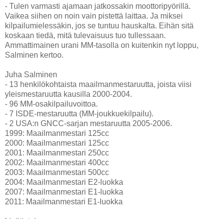
- Tulen varmasti ajamaan jatkossakin moottoripyörillä.
Vaikea siihen on noin vain pistettä laittaa. Ja miksei
kilpailumielessäkin, jos se tuntuu hauskalta. Eihän sitä
koskaan tiedä, mitä tulevaisuus tuo tullessaan.
Ammattimainen urani MM-tasolla on kuitenkin nyt loppu,
Salminen kertoo.
Juha Salminen
- 13 henkilökohtaista maailmanmestaruutta, joista viisi
yleismestaruutta kausilla 2000-2004.
- 96 MM-osakilpailuvoittoa.
- 7 ISDE-mestaruutta (MM-joukkuekilpailu).
- 2 USA:n GNCC-sarjan mestaruutta 2005-2006.
1999: Maailmanmestari 125cc
2000: Maailmanmestari 125cc
2001: Maailmanmestari 250cc
2002: Maailmanmestari 400cc
2003: Maailmanmestari 500cc
2004: Maailmanmestari E2-luokka
2007: Maailmanmestari E1-luokka
2011: Maailmanmestari E1-luokka