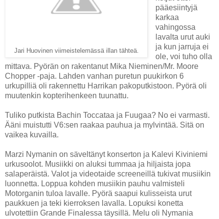
pääesiintyjä
karkaa
vahingossa
lavalta urut auki
ja kun jarruja ei
Jari Huovinen viimeistelemässä illan tähteä.
ole, voi tuho olla
mittava. Pyörän on rakentanut Mika Nieminen/Mr. Moore
Chopper -paja. Lahden vanhan puretun puukirkon 6
urkupilliä oli rakennettu Harrikan pakoputkistoon. Pyörä oli
muutenkin kopterihenkeen tuunattu.
Tuliko putkista Bachin Toccataa ja Fuugaa? No ei varmasti.
Ääni muistutti V6:sen raakaa pauhua ja mylvintää. Sitä on
vaikea kuvailla.
Marzi Nymanin on säveltänyt konserton ja Kalevi Kiviniemi
urkusoolot. Musiikki on aluksi tummaa ja hiljaista jopa
salaperäistä. Valot ja videotaide screeneillä tukivat musiikin
luonnetta. Loppua kohden musiikin pauhu valmisteli
Motorganin tuloa lavalle. Pyörä saapui kulisseista urut
paukkuen ja teki kierroksen lavalla. Lopuksi konetta
ulvotettiin Grande Finalessa täysillä. Melu oli Nymania