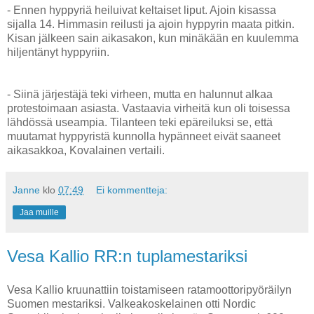
- Ennen hyppyriä heiluivat keltaiset liput. Ajoin kisassa
sijalla 14. Himmasin reilusti ja ajoin hyppyrin maata pitkin.
Kisan jälkeen sain aikasakon, kun minäkään en kuulemma
hiljentänyt hyppyriin.
- Siinä järjestäjä teki virheen, mutta en halunnut alkaa
protestoimaan asiasta. Vastaavia virheitä kun oli toisessa
lähdössä useampia. Tilanteen teki epäreiluksi se, että
muutamat hyppyristä kunnolla hypänneet eivät saaneet
aikasakkoa, Kovalainen vertaili.
Janne
klo
07:49
Ei kommentteja:
Jaa muille
Vesa Kallio RR:n tuplamestariksi
Vesa Kallio kruunattiin toistamiseen ratamoottoripyöräilyn
Suomen mestariksi. Valkeakoskelainen otti Nordic