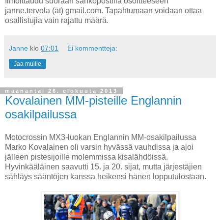
Ilmoittaudu suoraan sähköpostilla osoitteeseen
janne.tervola (ät) gmail.com. Tapahtumaan voidaan ottaa
osallistujia vain rajattu määrä.
Janne
klo
07:01
Ei kommentteja:
Jaa muille
maanantai 26. elokuuta 2013
Kovalainen MM-pisteille Englannin
osakilpailussa
Motocrossin MX3-luokan Englannin MM-osakilpailussa
Marko Kovalainen oli varsin hyvässä vauhdissa ja ajoi
jälleen pistesijoille molemmissa kisalähdöissä.
Hyvinkääläinen saavutti 15. ja 20. sijat, mutta järjestäjien
sähläys sääntöjen kanssa heikensi hänen lopputulostaan.