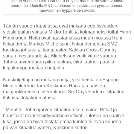
Tämän vuoden kilpailussa uutta on yksi maastokoe viime vuotista
enemmän. Uudella MK1:lla pääsee lennättämään pyörää luonnon
muovaamien hyppyreiden avulla.
Tämän vuoden kipailussa ovat mukana edellisvuoden
yleiskilpailun voittaja Mikko Tontti ja kolmanneksi tullut Henri
Himmanen. Heitä ovat haastamassa muun muassa Roni
Nikander ja Markus Michelsson. Nikander johtaa SM2-
luokkaa johtava ja kamppailee Saksan Cross Country -
sarjan mestaruudesta. Michelsson voitti viime vuonna
Tohmajärvienduron pikkuluokan, eikä taatusti päästä
kilpakumppaneitaan helpolla.
Naiskuljettajia on mukana neljä, yksi heistä on Espoon
Moottorikerhon Taru Koskinen. Hän ajaa naisten
maajoukkueessa International Six Days Enduro -kilpailun
Italiassa lokakuun alussa.
- Minut toi Tohmajärven kilpailuun sen maine. Pitkät ja
haastavat maastosiirtymät houkuttivat. Tulossa on vaativa
kisa, jossa on hyvä testata omaa kuntoa tulevaa kuuden
päivän kilpailua varten, Koskinen kertoo.