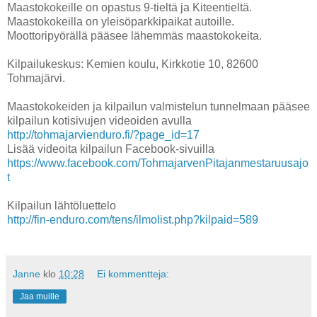
Maastokokeille on opastus 9-tieltä ja Kiteentieltä.
Maastokokeilla on yleisöparkkipaikat autoille.
Moottoripyörällä pääsee lähemmäs maastokokeita.
Kilpailukeskus: Kemien koulu, Kirkkotie 10, 82600
Tohmajärvi.
Maastokokeiden ja kilpailun valmistelun tunnelmaan pääsee
kilpailun kotisivujen videoiden avulla
http://tohmajarvienduro.fi/?page_id=17
Lisää videoita kilpailun Facebook-sivuilla
https://www.facebook.com/TohmajarvenPitajanmestaruusajo
t
Kilpailun lähtöluettelo
http://fin-enduro.com/tens/ilmolist.php?kilpaid=589
Janne
klo
10:28
Ei kommentteja:
Jaa muille