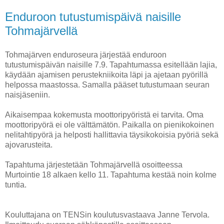
Enduroon tutustumispäivä naisille
Tohmajärvellä
Tohmajärven enduroseura järjestää enduroon
tutustumispäivän naisille 7.9. Tapahtumassa esitellään lajia,
käydään ajamisen perustekniikoita läpi ja ajetaan pyörillä
helpossa maastossa. Samalla pääset tutustumaan seuran
naisjäseniin.
Aikaisempaa kokemusta moottoripyöristä ei tarvita. Oma
moottoripyörä ei ole välttämätön. Paikalla on pienikokoinen
nelitahtipyörä ja helposti hallittavia täysikokoisia pyöriä sekä
ajovarusteita.
Tapahtuma järjestetään Tohmajärvellä osoitteessa
Murtointie 18 alkaen kello 11. Tapahtuma kestää noin kolme
tuntia.
Kouluttajana on TENSin koulutusvastaava Janne Tervola.