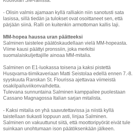
Kouvolan SM-rallissa.
- Olisin valmis ajamaan kyllä ralliakin niin sanotusti sata
lasissa, sillä tiedän ja tulokset ovat osoittaneet sen, että
pärjään siinä. Ralli on kuitenkin armottoman kallis laji.
MM-hopea haussa uran päätteeksi
Salminen taistelee päätöskaudellaan vielä MM-hopeasta.
Viime kausi päättyi pronssiin, joka merkitsi
suomalaiskuljettajille ainoaa MM-mitalia.
Salminen on E1-luokassa toisena ja kaksi pistettä
Husqvarna-tiimikaveriaan Matti Seistolaa edellä ennen 7.-8.
syyskuuta Ranskan St. Flourissa ajettavaa viimeistä
osakilpailuviikonvaihdetta.
Tulevana sunnuntaina Salminen kamppailee puolestaan
Cassano Magnagossa Italian sarjan mitalista.
- Kaksi mitalia on yhä saavutettavissa ja niistä kyllä
taistellaan tiukasti loppuun asti, linjaa Salminen.
Salminen on vakuuttunut siitä, että moottoripyörät eivät tule
suinkaan unohtumaan ison päätöksenkään jälkeen.