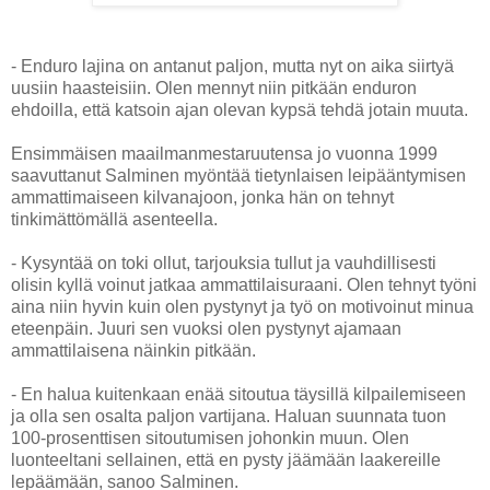
- Enduro lajina on antanut paljon, mutta nyt on aika siirtyä
uusiin haasteisiin. Olen mennyt niin pitkään enduron
ehdoilla, että katsoin ajan olevan kypsä tehdä jotain muuta.
Ensimmäisen maailmanmestaruutensa jo vuonna 1999
saavuttanut Salminen myöntää tietynlaisen leipääntymisen
ammattimaiseen kilvanajoon, jonka hän on tehnyt
tinkimättömällä asenteella.
- Kysyntää on toki ollut, tarjouksia tullut ja vauhdillisesti
olisin kyllä voinut jatkaa ammattilaisuraani. Olen tehnyt työni
aina niin hyvin kuin olen pystynyt ja työ on motivoinut minua
eteenpäin. Juuri sen vuoksi olen pystynyt ajamaan
ammattilaisena näinkin pitkään.
- En halua kuitenkaan enää sitoutua täysillä kilpailemiseen
ja olla sen osalta paljon vartijana. Haluan suunnata tuon
100-prosenttisen sitoutumisen johonkin muun. Olen
luonteeltani sellainen, että en pysty jäämään laakereille
lepäämään, sanoo Salminen.