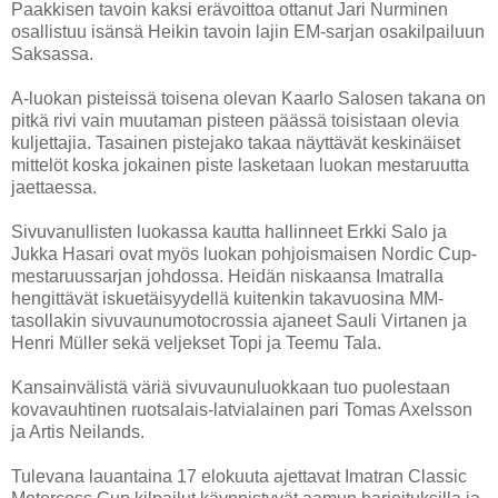
Paakkisen tavoin kaksi erävoittoa ottanut Jari Nurminen
osallistuu isänsä Heikin tavoin lajin EM-sarjan osakilpailuun
Saksassa.
A-luokan pisteissä toisena olevan Kaarlo Salosen takana on
pitkä rivi vain muutaman pisteen päässä toisistaan olevia
kuljettajia. Tasainen pistejako takaa näyttävät keskinäiset
mittelöt koska jokainen piste lasketaan luokan mestaruutta
jaettaessa.
Sivuvanullisten luokassa kautta hallinneet Erkki Salo ja
Jukka Hasari ovat myös luokan pohjoismaisen Nordic Cup-
mestaruussarjan johdossa. Heidän niskaansa Imatralla
hengittävät iskuetäisyydellä kuitenkin takavuosina MM-
tasollakin sivuvaunumotocrossia ajaneet Sauli Virtanen ja
Henri Müller sekä veljekset Topi ja Teemu Tala.
Kansainvälistä väriä sivuvaunuluokkaan tuo puolestaan
kovavauhtinen ruotsalais-latvialainen pari Tomas Axelsson
ja Artis Neilands.
Tulevana lauantaina 17 elokuuta ajettavat Imatran Classic