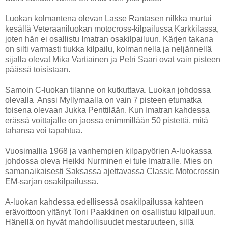
Luokan kolmantena olevan Lasse Rantasen nilkka murtui
kesällä Veteraaniluokan motocross-kilpailussa Karkkilassa,
joten hän ei osallistu Imatran osakilpailuun. Kärjen takana
on silti varmasti tiukka kilpailu, kolmannella ja neljännellä
sijalla olevat Mika Vartiainen ja Petri Saari ovat vain pisteen
päässä toisistaan.
Samoin C-luokan tilanne on kutkuttava. Luokan johdossa
olevalla Anssi Myllymaalla on vain 7 pisteen etumatka
toisena olevaan Jukka Penttilään. Kun Imatran kahdessa
erässä voittajalle on jaossa enimmillään 50 pistettä, mitä
tahansa voi tapahtua.
Vuosimallia 1968 ja vanhempien kilpapyörien A-luokassa
johdossa oleva Heikki Nurminen ei tule Imatralle. Mies on
samanaikaisesti Saksassa ajettavassa Classic Motocrossin
EM-sarjan osakilpailussa.
A-luokan kahdessa edellisessä osakilpailussa kahteen
erävoittoon yltänyt Toni Paakkinen on osallistuu kilpailuun.
Hänellä on hyvät mahdollisuudet mestaruuteen, sillä