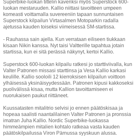
Superbike-luokan tittelin kaveriksi myös Superstock 600-
luokan mestaruuden. Kallio niittasi tavoitteen umpeen
komeasti voittamalla suvereeniin tapaan sunnuntaisen
Superstock kilpailun Virtasalmen Motoparkin radalla
ajetussa kauden toiseksi viimeisessä SM-startissa.
- Rauhassa sain ajella. Kun verrataan eiliseen tiukkaan
kisaan Nikin kanssa. Nyt taisi Valtterille tapahtua jotain
startissa, kun ei sitä perässä näkynyt, kertoi Kallio.
Superstock 600-luokan kilpailu ratkesi jo starttiviivalla, kun
Valter Patronen missasi starttinsa ja Vesa Kallio karkasi
keulille. Kallio sooloili 12 kierroksisen kilpailun voittoon
ylhäisessä yksinäisyydessään. Patronen kipusi kakkoseksi
puolivälissä kisaa, mutta Kallion tavoittamiseen ei
nuorukaisen paukut riittäneet.
Kuussatasten mitalitrio selvisi jo ennen päätöskisaa ja
hopeaa saalisti naantalilainen Valter Patronen ja pronssia
imatran Juha Kallio. Nordic Superbike-luokassa
himmeämpien mitalien kohtalo ratkeaa vasta kauden
päätöskilpailussa Viron Pärnussa syyskuun alussa.