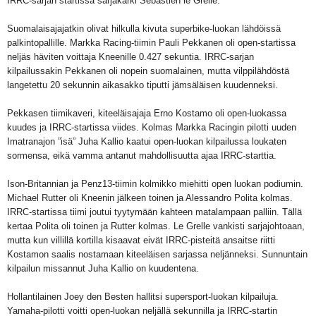
IRRC-sarjan startissa sarjakärki Sebastien le Grelle.
Suomalaisajajatkin olivat hilkulla kivuta superbike-luokan lähdöissä
palkintopallille. Markka Racing-tiimin Pauli Pekkanen oli open-startissa
neljäs häviten voittaja Kneenille 0.427 sekuntia. IRRC-sarjan
kilpailussakin Pekkanen oli nopein suomalainen, mutta vilppilähdöstä
langetettu 20 sekunnin aikasakko tiputti jämsäläisen kuudenneksi.
Pekkasen tiimikaveri, kiteeläisajaja Erno Kostamo oli open-luokassa
kuudes ja IRRC-startissa viides. Kolmas Markka Racingin pilotti uuden
Imatranajon ”isä” Juha Kallio kaatui open-luokan kilpailussa loukaten
sormensa, eikä vamma antanut mahdollisuutta ajaa IRRC-starttia.
Ison-Britannian ja Penz13-tiimin kolmikko miehitti open luokan podiumin.
Michael Rutter oli Kneenin jälkeen toinen ja Alessandro Polita kolmas.
IRRC-startissa tiimi joutui tyytymään kahteen matalampaan palliin. Tällä
kertaa Polita oli toinen ja Rutter kolmas. Le Grelle vankisti sarjajohtoaan,
mutta kun villillä kortilla kisaavat eivät IRRC-pisteitä ansaitse r
iitti
Kostamon saalis nostamaan kiteeläisen sarjassa neljänneksi. Sunnuntain
kilpailun missannut Juha Kallio on kuudentena.
Hollantilainen Joey den Besten hallitsi supersport-luokan kilpailuja.
Yamaha-pilotti voitti open-luokan neljällä sekunnilla ja IRRC-startin