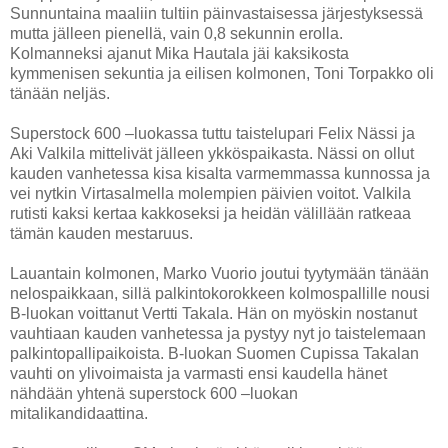
Sunnuntaina maaliin tultiin päinvastaisessa järjestyksessä
mutta jälleen pienellä, vain 0,8 sekunnin erolla.
Kolmanneksi ajanut Mika Hautala jäi kaksikosta
kymmenisen sekuntia ja eilisen kolmonen, Toni Torpakko oli
tänään neljäs.
Superstock 600 –luokassa tuttu taistelupari Felix Nässi ja
Aki Valkila mittelivät jälleen ykköspaikasta. Nässi on ollut
kauden vanhetessa kisa kisalta varmemmassa kunnossa ja
vei nytkin Virtasalmella molempien päivien voitot. Valkila
rutisti kaksi kertaa kakkoseksi ja heidän välillään ratkeaa
tämän kauden mestaruus.
Lauantain kolmonen, Marko Vuorio joutui tyytymään tänään
nelospaikkaan, sillä palkintokorokkeen kolmospallille nousi
B-luokan voittanut Vertti Takala. Hän on myöskin nostanut
vauhtiaan kauden vanhetessa ja pystyy nyt jo taistelemaan
palkintopallipaikoista. B-luokan Suomen Cupissa Takalan
vauhti on ylivoimaista ja varmasti ensi kaudella hänet
nähdään yhtenä superstock 600 –luokan
mitalikandidaattina.