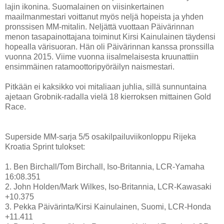
lajin ikonina. Suomalainen on viisinkertainen
maailmanmestari voittanut myös neljä hopeista ja yhden
pronssisen MM-mitalin. Neljättä vuottaan Päivärinnan
menon tasapainottajana toiminut Kirsi Kainulainen täydensi
hopealla värisuoran. Hän oli Päivärinnan kanssa pronssilla
vuonna 2015. Viime vuonna iisalmelaisesta kruunattiin
ensimmäinen ratamoottoripyöräilyn naismestari.
Pitkään ei kaksikko voi mitaliaan juhlia, sillä sunnuntaina
ajetaan Grobnik-radalla vielä 18 kierroksen mittainen Gold
Race.
Superside MM-sarja 5/5 osakilpailuviikonloppu Rijeka
Kroatia Sprint tulokset:
1. Ben Birchall/Tom Birchall, Iso-Britannia, LCR-Yamaha
16:08.351
2. John Holden/Mark Wilkes, Iso-Britannia, LCR-Kawasaki
+10.375
3. Pekka Päivärinta/Kirsi Kainulainen, Suomi, LCR-Honda
+11.411