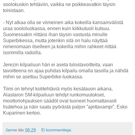
soolokuskin tehtäviin, vaikka ne poikkeavatkin täysin
toisistaan.
- Nyt alkaa olla se viimeinen aika kokeilla kansainvälistä
uraa soololuokassa, ennen kuin kiikkutuoli kutsuu.
Suomessakin riittäisi ihan täysin vastusta minulle
Superbikessa, mutta jotenkin sitä on halu näyttää
nimenomaan itselleen ja kokeilla mihin rahkeet riittää
isommilla radoilla.
Jerezin kilpailuun hän ei aseta tulostavoitteita, vaan
tavoitteena on ajaa puhdas kilpailu omalla tasolla ja nähdä
mihin se asettuu Superbike-luokassa.
Tiimi on tehnyt kotitehtäviä myös kesätauon aikana,
Alastaron SM-kilpailuun tehdyt runkomuutokset,
moottoriohjauksen säädöt ovat tuoneet huomattavasti
lisätehoa ja näin saatu pyörästä paljon ”ajettavampi”, Esko
Kuparinen kertoo.
Janne
klo
08:29
Ei kommentteja: