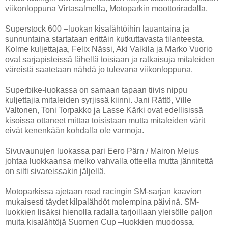
viikonloppuna Virtasalmella, Motoparkin moottoriradalla.
Superstock 600 –luokan kisalähtöihin lauantaina ja
sunnuntaina startataan erittäin kutkuttavasta tilanteesta.
Kolme kuljettajaa, Felix Nässi, Aki Valkila ja Marko Vuorio
ovat sarjapisteissä lähellä toisiaan ja ratkaisuja mitaleiden
väreistä saatetaan nähdä jo tulevana viikonloppuna.
Superbike-luokassa on samaan tapaan tiivis nippu
kuljettajia mitaleiden syrjissä kiinni. Jani Rättö, Ville
Valtonen, Toni Torpakko ja Lasse Kärki ovat edellisissä
kisoissa ottaneet mittaa toisistaan mutta mitaleiden värit
eivät kenenkään kohdalla ole varmoja.
Sivuvaunujen luokassa pari Eero Pärn / Mairon Meius
johtaa luokkaansa melko vahvalla otteella mutta jännitettä
on silti sivareissakin jäljellä.
Motoparkissa ajetaan road racingin SM-sarjan kaavion
mukaisesti täydet kilpalähdöt molempina päivinä. SM-
luokkien lisäksi hienolla radalla tarjoillaan yleisölle paljon
muita kisalähtöjä Suomen Cup –luokkien muodossa.