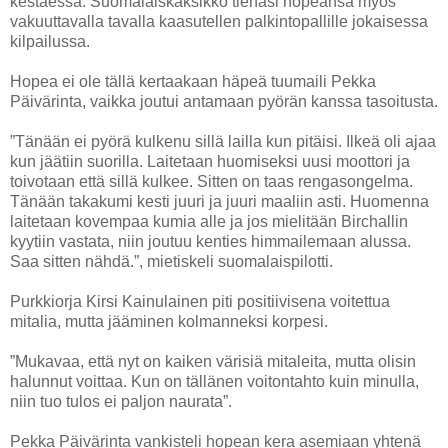
kestäessä. Suomalaiskaksikko tienasi hopeansa myös
vakuuttavalla tavalla kaasutellen palkintopallille jokaisessa
kilpailussa.
Hopea ei ole tällä kertaakaan häpeä tuumaili Pekka
Päivärinta, vaikka joutui antamaan pyörän kanssa tasoitusta.
”Tänään ei pyörä kulkenu sillä lailla kun pitäisi. Ilkeä oli ajaa
kun jäätiin suorilla. Laitetaan huomiseksi uusi moottori ja
toivotaan että sillä kulkee. Sitten on taas rengasongelma.
Tänään takakumi kesti juuri ja juuri maaliin asti. Huomenna
laitetaan kovempaa kumia alle ja jos mielitään Birchallin
kyytiin vastata, niin joutuu kenties himmailemaan alussa.
Saa sitten nähdä.”, mietiskeli suomalaispilotti.
Purkkiorja Kirsi Kainulainen piti positiivisena voitettua
mitalia, mutta jääminen kolmanneksi korpesi.
”Mukavaa, että nyt on kaiken värisiä mitaleita, mutta olisin
halunnut voittaa. Kun on tällänen voitontahto kuin minulla,
niin tuo tulos ei paljon naurata”.
Pekka Päivärinta vankisteli hopean kera asemiaan yhtenä