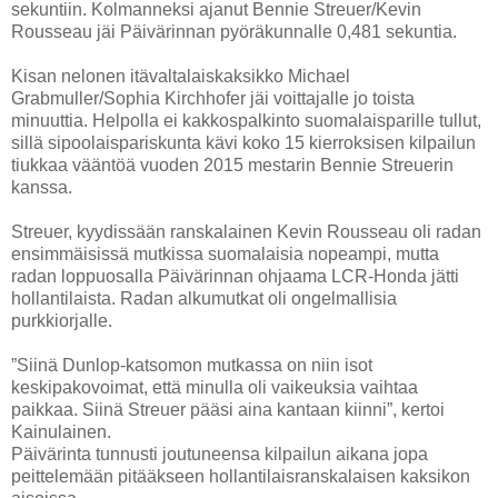
sekuntiin. Kolmanneksi ajanut Bennie Streuer/Kevin
Rousseau jäi Päivärinnan pyöräkunnalle 0,481 sekuntia.
Kisan nelonen itävaltalaiskaksikko Michael
Grabmuller/Sophia Kirchhofer jäi voittajalle jo toista
minuuttia. Helpolla ei kakkospalkinto suomalaisparille tullut,
sillä sipoolaispariskunta kävi koko 15 kierroksisen kilpailun
tiukkaa vääntöä vuoden 2015 mestarin Bennie Streuerin
kanssa.
Streuer, kyydissään ranskalainen Kevin Rousseau oli radan
ensimmäisissä mutkissa suomalaisia nopeampi, mutta
radan loppuosalla Päivärinnan ohjaama LCR-Honda jätti
hollantilaista. Radan alkumutkat oli ongelmallisia
purkkiorjalle.
”Siinä Dunlop-katsomon mutkassa on niin isot
keskipakovoimat, että minulla oli vaikeuksia vaihtaa
paikkaa. Siinä Streuer pääsi aina kantaan kiinni”, kertoi
Kainulainen.
Päivärinta tunnusti joutuneensa kilpailun aikana jopa
peittelemään pitääkseen hollantilaisranskalaisen kaksikon