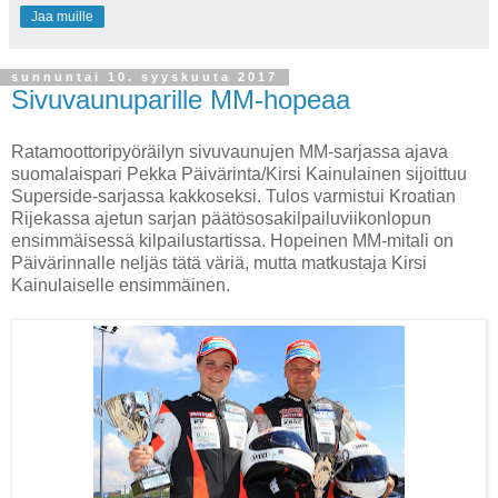
Jaa muille
sunnuntai 10. syyskuuta 2017
Sivuvaunuparille MM-hopeaa
Ratamoottoripyöräilyn sivuvaunujen MM-sarjassa ajava
suomalaispari Pekka Päivärinta/Kirsi Kainulainen sijoittuu
Superside-sarjassa kakkoseksi. Tulos varmistui Kroatian
Rijekassa ajetun sarjan päätösosakilpailuviikonlopun
ensimmäisessä kilpailustartissa. Hopeinen MM-mitali on
Päivärinnalle neljäs tätä väriä, mutta matkustaja Kirsi
Kainulaiselle ensimmäinen.