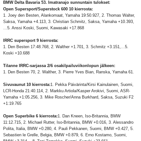
BMW Delta Bavaria 53. Imatranajo sunnuntain tulokset:
Open Supersport/Superstock 600 10 kierrosta:
1. Joey den Besten, Alankomaat, Yamaha 19:50.927, 2. Thomas Walter,
Saksa, Yamaha +4.113, 3. Christian Schmitz, Saksa, Yamaha +10.393,
…5. Anssi Koski, Suomi, Kawasaki +17.868
IRRC supersport 9 kierrosta:
1. Den Besten 17:48.768, 2. Walther +1.701, 3. Schmitz +3.151,…5.
Koski +10.688
Tilanne IRRC-sarjassa 2/6 osakilpailuviikonlopun jälkeen:
1. Den Besten 70, 2. Walther, 3. Pierre Yves Bian, Ranska, Yamaha 61.
Sivuvaunut 10 kierrosta:
1. Pekka Päivärinta/Kirsi Kainulainen, Suomi,
LCR-Honda 21:40.114, 2. Markku Artiola/Kasper Arokivi, Suomi, ASR-
Yamaha +1:05.256, 3. Mike Roscher/Anna Burkhard, Saksa, Suzuki F2
+1:19.765
Open Superbike 6 kierrosta:
1. Dan Kneen, Iso-Britannia, BMW
11:12.715, 2. Michael Rutter, Iso-Britannia, BMW +0.016, 3. Alessandro
Polita, Italia, BMW +0.280, 4. Pauli Pekkanen, Suomi, BMW +0.427, 5.
Sebastien le Grelle, Belgia, BMW +0.879, 6. Erno Kostamo, Suomi,