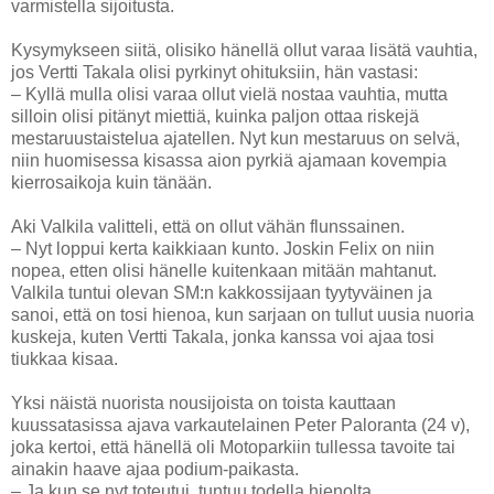
varmistella sijoitusta.
Kysymykseen siitä, olisiko hänellä ollut varaa lisätä vauhtia,
jos Vertti Takala olisi pyrkinyt ohituksiin, hän vastasi:
– Kyllä mulla olisi varaa ollut vielä nostaa vauhtia, mutta
silloin olisi pitänyt miettiä, kuinka paljon ottaa riskejä
mestaruustaistelua ajatellen. Nyt kun mestaruus on selvä,
niin huomisessa kisassa aion pyrkiä ajamaan kovempia
kierrosaikoja kuin tänään.
Aki Valkila valitteli, että on ollut vähän flunssainen.
– Nyt loppui kerta kaikkiaan kunto. Joskin Felix on niin
nopea, etten olisi hänelle kuitenkaan mitään mahtanut.
Valkila tuntui olevan SM:n kakkossijaan tyytyväinen ja
sanoi, että on tosi hienoa, kun sarjaan on tullut uusia nuoria
kuskeja, kuten Vertti Takala, jonka kanssa voi ajaa tosi
tiukkaa kisaa.
Yksi näistä nuorista nousijoista on toista kauttaan
kuussatasissa ajava varkautelainen Peter Paloranta (24 v),
joka kertoi, että hänellä oli Motoparkiin tullessa tavoite tai
ainakin haave ajaa podium-paikasta.
– Ja kun se nyt toteutui, tuntuu todella hienolta.