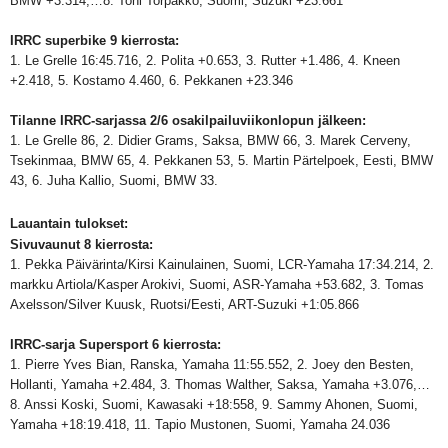
BMW +3.314,…8. Toni Torpakko, Suomi, Suzuki +23.661
IRRC superbike 9 kierrosta:
1. Le Grelle 16:45.716, 2. Polita +0.653, 3. Rutter +1.486, 4. Kneen
+2.418, 5. Kostamo 4.460, 6. Pekkanen +23.346
Tilanne IRRC-sarjassa 2/6 osakilpailuviikonlopun jälkeen:
1. Le Grelle 86, 2. Didier Grams, Saksa, BMW 66, 3. Marek Cerveny,
Tsekinmaa, BMW 65, 4. Pekkanen 53, 5. Martin Pärtelpoek, Eesti, BMW
43, 6. Juha Kallio, Suomi, BMW 33.
Lauantain tulokset:
Sivuvaunut 8 kierrosta:
1. Pekka Päivärinta/Kirsi Kainulainen, Suomi, LCR-Yamaha 17:34.214, 2.
markku Artiola/Kasper Arokivi, Suomi, ASR-Yamaha +53.682, 3. Tomas
Axelsson/Silver Kuusk, Ruotsi/Eesti, ART-Suzuki +1:05.866
IRRC-sarja Supersport 6 kierrosta:
1. Pierre Yves Bian, Ranska, Yamaha 11:55.552, 2. Joey den Besten,
Hollanti, Yamaha +2.484, 3. Thomas Walther, Saksa, Yamaha +3.076,…
8. Anssi Koski, Suomi, Kawasaki +18:558, 9. Sammy Ahonen, Suomi,
Yamaha +18:19.418, 11. Tapio Mustonen, Suomi, Yamaha 24.036