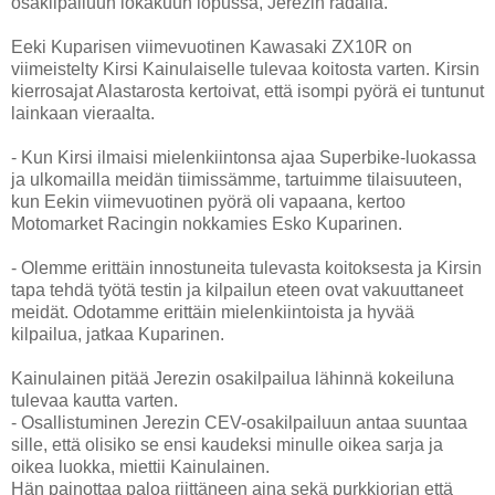
osakilpailuun lokakuun lopussa, Jerezin radalla.
Eeki Kuparisen viimevuotinen Kawasaki ZX10R on
viimeistelty Kirsi Kainulaiselle tulevaa koitosta varten. Kirsin
kierrosajat Alastarosta kertoivat, että isompi pyörä ei tuntunut
lainkaan vieraalta.
- Kun Kirsi ilmaisi mielenkiintonsa ajaa Superbike-luokassa
ja ulkomailla meidän tiimissämme, tartuimme tilaisuuteen,
kun Eekin viimevuotinen pyörä oli vapaana, kertoo
Motomarket Racingin nokkamies Esko Kuparinen.
- Olemme erittäin innostuneita tulevasta koitoksesta ja Kirsin
tapa tehdä työtä testin ja kilpailun eteen ovat vakuuttaneet
meidät. Odotamme erittäin mielenkiintoista ja hyvää
kilpailua, jatkaa Kuparinen.
Kainulainen pitää Jerezin osakilpailua lähinnä kokeiluna
tulevaa kautta varten.
- Osallistuminen Jerezin CEV-osakilpailuun antaa suuntaa
sille, että olisiko se ensi kaudeksi minulle oikea sarja ja
oikea luokka, miettii Kainulainen.
Hän painottaa paloa riittäneen aina sekä purkkiorjan että