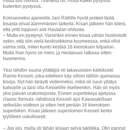
mutta tosi hienoa. Tilanteita oli, mutta kaikki pysyivät
kuitenkin pystyssä.
Kolmanneksi ajaneelle Jani Rätölle hyvät pisteet tästä
kisasta olivat äärimmäisen tärkeitä. Kisan jälkeen hän totesi,
että yritti loppuun asti Hautalan ohitusta.
– Mutta en pystynyt. Varsinkin ennen kisaa vähän huolestutti
sekin, että olin vielä keskiviikkona kuumeessa, enkä ollut
varma siitä, miten kunto kestää 16 kierroksen kilpailun.
Mutta ihan hyvin se meni, ja mestaruus ratkeaa sitten
huomenna.
Yksi lähdön suuria yllättäjiä oli takavuosien kärkikuski
Raimo Kesseli, joka edelleen käy silloin tällöin ajamassa
kisoja. Nyt hän täräytti viidenneksi, mikä oli suuri yllätys
katsojille ja taisi olla Kesselille itselleenkin. Hän oli myös
yksi päivän urakoitsijoista. Ennen superbikeja ajetussa
classic formula -lähdössä Kesseli ajoi Kawasakillaan
selkeään voittoon ja sitten heti perään 16 kierroksen
superbiken. Kisan jälkeen superiloinen Kesseli kertoi
tyylilleen uskollisesti:
– Joo joo, mulla oli tähän kisaan selvä taktiikka. Olin pannut