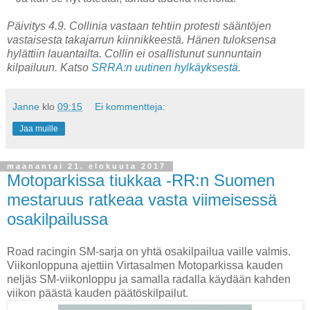
Päivitys 4.9. Collinia vastaan tehtiin protesti sääntöjen
vastaisesta takajarrun kiinnikkeestä. Hänen tuloksensa
hylättiin lauantailta. Collin ei osallistunut sunnuntain
kilpailuun. Katso
SRRA:n uutinen hylkäyksestä
.
Janne
klo
09:15
Ei kommentteja:
Jaa muille
maanantai 21. elokuuta 2017
Motoparkissa tiukkaa -RR:n Suomen
mestaruus ratkeaa vasta viimeisessä
osakilpailussa
Road racingin SM-sarja on yhtä osakilpailua vaille valmis.
Viikonloppuna ajettiin Virtasalmen Motoparkissa kauden
neljäs SM-viikonloppu ja samalla radalla käydään kahden
viikon päästä kauden päätöskilpailut.