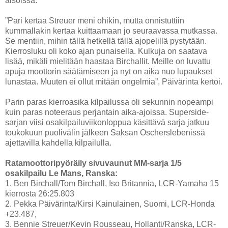
aisoissa.
”Pari kertaa Streuer meni ohikin, mutta onnistuttiin
kummallakin kertaa kuittaamaan jo seuraavassa mutkassa.
Se mentiin, mihin tällä hetkellä tällä ajopelillä pystytään.
Kierrosluku oli koko ajan punaisella. Kulkuja on saatava
lisää, mikäli mielitään haastaa Birchallit. Meille on luvattu
apuja moottorin säätämiseen ja nyt on aika nuo lupaukset
lunastaa. Muuten ei ollut mitään ongelmia”, Päivärinta kertoi.
Parin paras kierroasika kilpailussa oli sekunnin nopeampi
kuin paras noteeraus perjantain aika-ajoissa. Superside-
sarjan viisi osakilpailuviikonloppua käsittävä sarja jatkuu
toukokuun puolivälin jälkeen Saksan Oscherslebenissä
ajettavilla kahdella kilpailulla.
Ratamoottoripyöräily sivuvaunut MM-sarja 1/5
osakilpailu Le Mans, Ranska:
1. Ben Birchall/Tom Birchall, Iso Britannia, LCR-Yamaha 15
kierrosta 26:25.803
2. Pekka Päivärinta/Kirsi Kainulainen, Suomi, LCR-Honda
+23.487,
3. Bennie Streuer/Kevin Rousseau, Hollanti/Ranska, LCR-