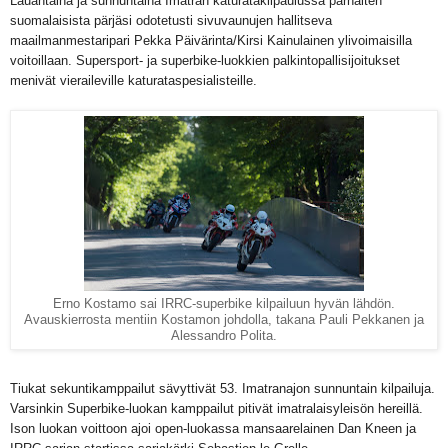
Lauantaina ja sunnuntaina Imatran katuratakilpaulussa parhaiten
suomalaisista pärjäsi odotetusti sivuvaunujen hallitseva
maailmanmestaripari Pekka Päivärinta/Kirsi Kainulainen ylivoimaisilla
voitoillaan. Supersport- ja superbike-luokkien palkintopallisijoitukset
menivät vieraileville katurataspesialisteille.
Erno Kostamo sai IRRC-superbike kilpailuun hyvän lähdön.
Avauskierrosta mentiin Kostamon johdolla, takana Pauli Pekkanen ja
Alessandro Polita.
Tiukat sekuntikamppailut sävyttivät 53. Imatranajon sunnuntain kilpailuja.
Varsinkin Superbike-luokan kamppailut pitivät imatralaisyleisön hereillä.
Ison luokan voittoon ajoi open-luokassa mansaarelainen Dan Kneen ja