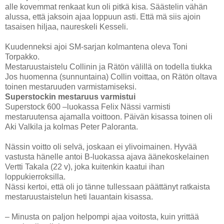
alle kovemmat renkaat kun oli pitkä kisa. Säästelin vähän
alussa, että jaksoin ajaa loppuun asti. Että mä siis ajoin
tasaisen hiljaa, naureskeli Kesseli.
Kuudenneksi ajoi SM-sarjan kolmantena oleva Toni
Torpakko.
Mestaruustaistelu Collinin ja Rätön välillä on todella tiukka
Jos huomenna (sunnuntaina) Collin voittaa, on Rätön oltava
toinen mestaruuden varmistamiseksi.
Superstockin mestaruus varmistui
Superstock 600 –luokassa Felix Nässi varmisti
mestaruutensa ajamalla voittoon. Päivän kisassa toinen oli
Aki Valkila ja kolmas Peter Paloranta.
Nässin voitto oli selvä, joskaan ei ylivoimainen. Hyvää
vastusta hänelle antoi B-luokassa ajava äänekoskelainen
Vertti Takala (22 v), joka kuitenkin kaatui ihan
loppukierroksilla.
Nässi kertoi, että oli jo tänne tullessaan päättänyt ratkaista
mestaruustaistelun heti lauantain kisassa.
– Minusta on paljon helpompi ajaa voitosta, kuin yrittää