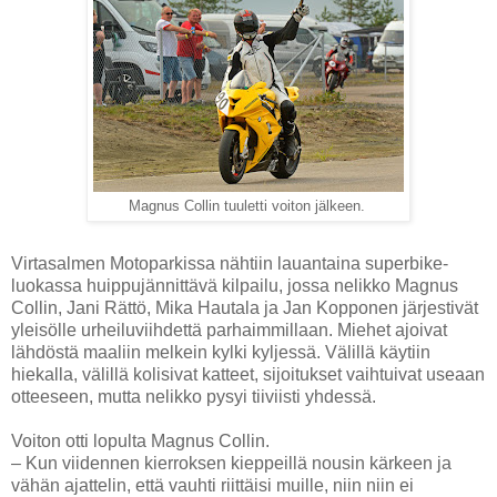
Magnus Collin tuuletti voiton jälkeen.
Virtasalmen Motoparkissa nähtiin lauantaina superbike-
luokassa huippujännittävä kilpailu, jossa nelikko Magnus
Collin, Jani Rättö, Mika Hautala ja Jan Kopponen järjestivät
yleisölle urheiluviihdettä parhaimmillaan. Miehet ajoivat
lähdöstä maaliin melkein kylki kyljessä. Välillä käytiin
hiekalla, välillä kolisivat katteet, sijoitukset vaihtuivat useaan
otteeseen, mutta nelikko pysyi tiiviisti yhdessä.
Voiton otti lopulta Magnus Collin.
– Kun viidennen kierroksen kieppeillä nousin kärkeen ja
vähän ajattelin, että vauhti riittäisi muille, niin niin ei