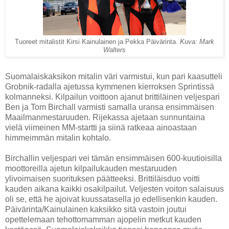
Tuoreet mitalistit Kirsi Kainulainen ja Pekka Päivärinta.
Kuva: Mark
Walters
Suomalaiskaksikon mitalin väri varmistui, kun pari kaasutteli
Grobnik-radalla ajetussa kymmenen kierroksen Sprintissä
kolmanneksi. Kilpailun voittoon ajanut brittiläinen veljespari
Ben ja Tom Birchall varmisti samalla uransa ensimmäisen
Maailmanmestaruuden. Rijekassa ajetaan sunnuntaina
vielä viimeinen MM-startti ja siinä ratkeaa ainoastaan
himmeimmän mitalin kohtalo.
Birchallin veljespari vei tämän ensimmäisen 600-kuutioisilla
moottoreilla ajetun kilpailukauden mestaruuden
ylivoimaisen suorituksen päätteeksi. Brittiläisduo voitti
kauden aikana kaikki osakilpailut. Veljesten voiton salaisuus
oli se, että he ajoivat kuussatasella jo edellisenkin kauden.
Päivärinta/Kainulainen kaksikko sitä vastoin joutui
opettelemaan tehottomamman ajopelin metkut kauden