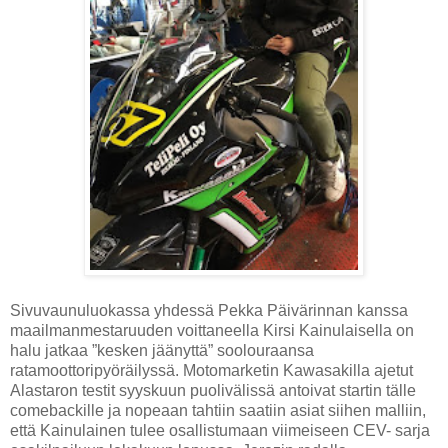
Sivuvaunuluokassa yhdessä Pekka Päivärinnan kanssa
maailmanmestaruuden voittaneella Kirsi Kainulaisella on
halu jatkaa ”kesken jäänyttä” soolouraansa
ratamoottoripyöräilyssä. Motomarketin Kawasakilla ajetut
Alastaron testit syyskuun puolivälissä antoivat startin tälle
comebackille ja nopeaan tahtiin saatiin asiat siihen malliin,
että Kainulainen tulee osallistumaan viimeiseen CEV- sarja