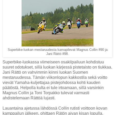
Superbike-luokan mestaruudesta kamapilevat Magnus Collin #90 ja
Jani Rättö #98.
Superbike-luokassa viimeiseen osakilpailuun kohdistuu
suuret odotukset, sillä luokan kärjessä pistetaisto on tiukkaa.
Jani Rättö on vahvimmin kiinni luokan Suomen
mestaruudessa. Tämän viikonlopun kakkostila sekä voitto
vievät Yamaha-kuljettajaa pistejohdossa kohti kauden
päätöstä. Helpolla kulta ei tule irtoamaan, sillä varsinkin
Magnus Collin ja Toni Torpakko tulevat varmasti
ahdistelemaan Rättöä lujasti.
Lauantaina ajetussa lähdössä Collin rutisti voittoon kovan
kamppailun jälkeen, ohittaen Rätön aivan kisan lopulla.