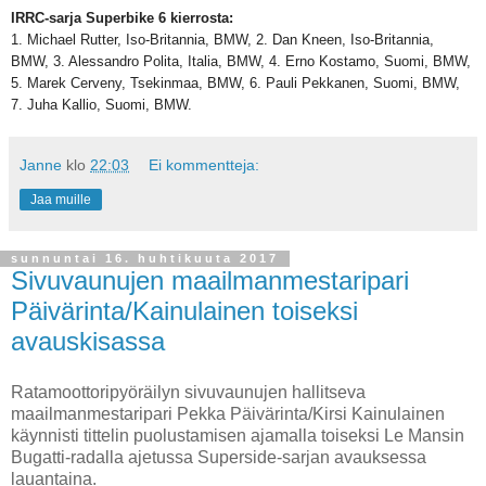
IRRC-sarja Superbike 6 kierrosta:
1. Michael Rutter, Iso-Britannia, BMW, 2. Dan Kneen, Iso-Britannia,
BMW, 3. Alessandro Polita, Italia, BMW, 4. Erno Kostamo, Suomi, BMW,
5. Marek Cerveny, Tsekinmaa, BMW, 6. Pauli Pekkanen, Suomi, BMW,
7. Juha Kallio, Suomi, BMW.
Janne
klo
22:03
Ei kommentteja:
Jaa muille
sunnuntai 16. huhtikuuta 2017
Sivuvaunujen maailmanmestaripari
Päivärinta/Kainulainen toiseksi
avauskisassa
Ratamoottoripyöräilyn sivuvaunujen hallitseva
maailmanmestaripari Pekka Päivärinta/Kirsi Kainulainen
käynnisti tittelin puolustamisen ajamalla toiseksi Le Mansin
Bugatti-radalla ajetussa Superside-sarjan avauksessa
lauantaina.