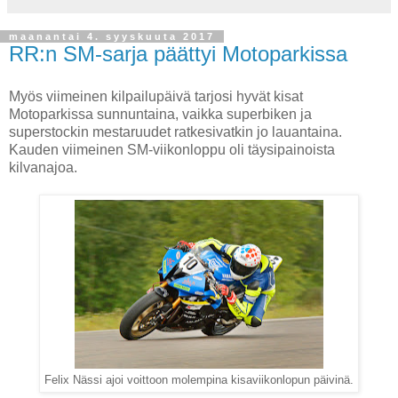
maanantai 4. syyskuuta 2017
RR:n SM-sarja päättyi Motoparkissa
Myös viimeinen kilpailupäivä tarjosi hyvät kisat
Motoparkissa sunnuntaina, vaikka superbiken ja
superstockin mestaruudet ratkesivatkin jo lauantaina.
Kauden viimeinen SM-viikonloppu oli täysipainoista
kilvanajoa.
Felix Nässi ajoi voittoon molempina kisaviikonlopun päivinä.