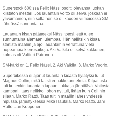
Superstock 600:ssa Felix Nässi osoitti olevansa luokan
kiistaton mestari. Jos lauantain voitto oli selvä, joskaan ei
ylivoimainen, niin sellainen se oli kauden viimeisessä SM-
lähdössä sunnuntaina.
Lauantain kisan päätteeksi Nässi totesi, että tulee
sunnuntaina ajamaan lujempaa. Hän hallitsikin kisaa
startista maaliin ja ajoi lauantaihin verrattuna vielä
nopeampia kierrosaikoja. Aki Valkila oli selvä kakkonen,
kolmas oli Valtteri Patronen.
SM-kärki on 1. Felix Nässi, 2. Aki Valkila, 3. Marko Vuorio.
Superbikessa ei ajanut lauantain kisasta hylätyksi tullut
Magnus Collin, mikä latisti ennakkotunnelmia. Kilpailusta
tuli kuitenkin lauantain tapaan tiukka ja jännittävä. Voitosta
kamppaili taas nelikko, johon nyt tuli, ikään kuin Collinin
sijaan, Marko Rättö. Taas tultiin maaliin lähes yhdessä
nipussa, järjestyksessä Mika Hautala, Marko Rättö, Jani
Rättö, Jan Kopponen.