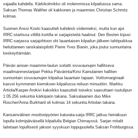
vajaalla kahdella. Kärkikolmikko oli molemmissa kilpailuissa sama.
Saksan Thomas Walther oli kakkonen ja maanmies Christian Schmitz
kolmas.
Suomen Anssi Koski kaasutteli kahdesti viidenneksi, mutta kun ajoi
IRRC-startissa villillä kortilla ei sarjapisteitä haalinut. Den Besten kipusi
IRRC-sarjassa sarjajohtoon ohi lauantaisen kilpailun jälkeen tahtipuikkoa
heiluttaneen ranskalaispilotti Pierre Yves Bianin, joka joutui sunnuntaina
keskeyttämään.
Päivän ainoan maamme-laulun soitatti sivuvaunujen hallitseva
maailmanmestaripari Pekka Päivärinta/Kirsi Kainulainen halliten
sunnuntain sivuvaunujen kilpailua lauantain tapaan. Voittomarginaali
kasvoi kymmenen kierroksen kilpailussa reiluun minuuttiin. Markku
Artiola/Kasper Arokivi kaksikko kaasutteli toiseksi saavuttaen ruutulipun
1:05.256 sekuntia kärkiparin takana. Saksalaainen duo Mike
Roscher/Anna Burkhard oli kolmas 14 sekuntia Artiolan takana.
Kansainvälinen moottoripyörien katurata-sarja IRRC jatkuu heinäkuun
lopulla kolmipäiväisellä kilpailulla Belgian Chimayssä. Sarjan mitalit
laitetaan lopullisesti jakoon syyskuun loppupuolella Saksan Frohburgissa.