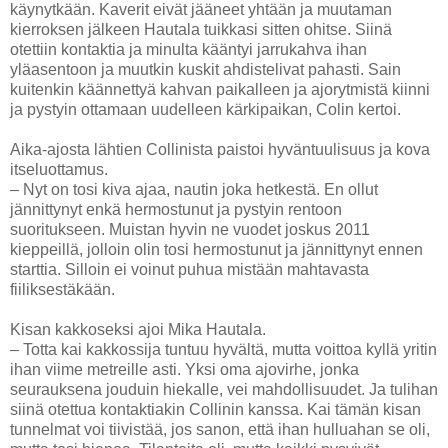
käynytkään. Kaverit eivät jääneet yhtään ja muutaman
kierroksen jälkeen Hautala tuikkasi sitten ohitse. Siinä
otettiin kontaktia ja minulta kääntyi jarrukahva ihan
yläasentoon ja muutkin kuskit ahdistelivat pahasti. Sain
kuitenkin käännettyä kahvan paikalleen ja ajorytmistä kiinni
ja pystyin ottamaan uudelleen kärkipaikan, Colin kertoi.
Aika-ajosta lähtien Collinista paistoi hyväntuulisuus ja kova
itseluottamus.
– Nyt on tosi kiva ajaa, nautin joka hetkestä. En ollut
jännittynyt enkä hermostunut ja pystyin rentoon
suoritukseen. Muistan hyvin ne vuodet joskus 2011
kieppeillä, jolloin olin tosi hermostunut ja jännittynyt ennen
starttia. Silloin ei voinut puhua mistään mahtavasta
fiiliksestäkään.
Kisan kakkoseksi ajoi Mika Hautala.
– Totta kai kakkossija tuntuu hyvältä, mutta voittoa kyllä yritin
ihan viime metreille asti. Yksi oma ajovirhe, jonka
seurauksena jouduin hiekalle, vei mahdollisuudet. Ja tulihan
siinä otettua kontaktiakin Collinin kanssa. Kai tämän kisan
tunnelmat voi tiivistää, jos sanon, että ihan hulluahan se oli,