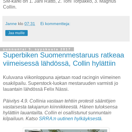
SM-kärki on 1. Jani Rättö, 2. Toni Torpakko, 3. Magnus
Collin.
Janne
klo
07:31
Ei kommentteja:
Jaa muille
sunnuntai 3. syyskuuta 2017
Superbiken Suomenmestaruus ratkeaa
viimeisessä lähdössä, Collin hylättiin
Kuluvana viikonloppuna ajetaan road racingin viimeinen
osakilpailu. Superstock-luokan mestaruuden varmisti jo
lauantain lähdössä Felix Nässi.
Päivitys 4.9. Collinia vastaan tehtiin protesti sääntöjen
vastaisesta takajarrun kiinnikkeestä. Hänen tuloksensa
hylättiin lauantailta. Collin ei osallistunut sunnuntain
kilpailuun. Katso
SRRA:n uutinen hylkäyksestä
.