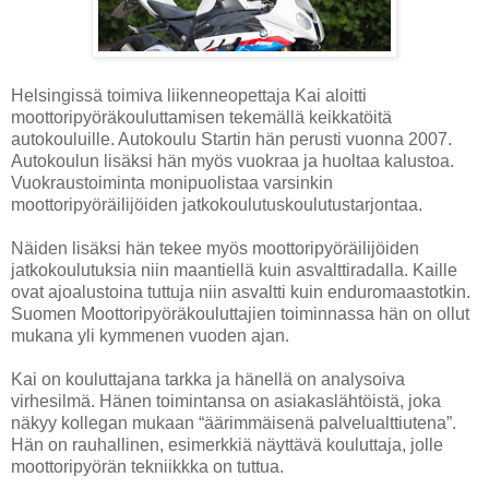
Helsingissä toimiva liikenneopettaja Kai aloitti
moottoripyöräkouluttamisen tekemällä keikkatöitä
autokouluille. Autokoulu Startin hän perusti vuonna 2007.
Autokoulun lisäksi hän myös vuokraa ja huoltaa kalustoa.
Vuokraustoiminta monipuolistaa varsinkin
moottoripyöräilijöiden jatkokoulutuskoulutustarjontaa.
Näiden lisäksi hän tekee myös moottoripyöräilijöiden
jatkokoulutuksia niin maantiellä kuin asvalttiradalla. Kaille
ovat ajoalustoina tuttuja niin asvaltti kuin enduromaastotkin.
Suomen Moottoripyöräkouluttajien toiminnassa hän on ollut
mukana yli kymmenen vuoden ajan.
Kai on kouluttajana tarkka ja hänellä on analysoiva
virhesilmä. Hänen toimintansa on asiakaslähtöistä, joka
näkyy kollegan mukaan “äärimmäisenä palvelualttiutena”.
Hän on rauhallinen, esimerkkiä näyttävä kouluttaja, jolle
moottoripyörän tekniikkka on tuttua.