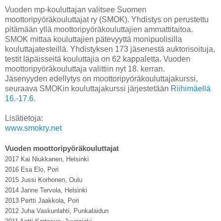
Vuoden mp-kouluttajan valitsee Suomen
moottoripyöräkouluttajat ry (SMOK). Yhdistys on perustettu
pitämään yllä moottoripyöräkouluttajien ammattitaitoa.
SMOK mittaa kouluttajien pätevyyttä monipuolisilla
kouluttajatesteillä. Yhdistyksen 173 jäsenestä auktorisoituja,
testit läpäisseitä kouluttajia on 62 kappaletta. Vuoden
moottoripyöräkouluttaja valittiin nyt 18. kerran.
Jäsenyyden edellytys on moottoripyöräkouluttajakurssi,
seuraava SMOKin kouluttajakurssi järjestetään
Riihimäellä
16.-17.6.
Lisätietoja:
www.smokry.net
Vuoden moottoripyöräkouluttajat
2017 Kai Niukkanen, Helsinki
2016 Esa Elo, Pori
2015 Jussi Korhonen, Oulu
2014 Janne Tervola, Helsinki
2013 Pertti Jaakkola, Pori
2012 Juha Vaskunlahti, Punkalaidun