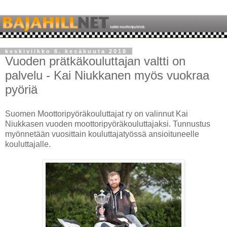
keskiviikko 6. kesäkuuta 2018
Vuoden prätkäkouluttajan valtti on
palvelu - Kai Niukkanen myös vuokraa
pyöriä
Suomen Moottoripyöräkouluttajat ry on valinnut Kai
Niukkasen vuoden moottoripyöräkouluttajaksi. Tunnustus
myönnetään vuosittain kouluttajatyössä ansioituneelle
kouluttajalle.