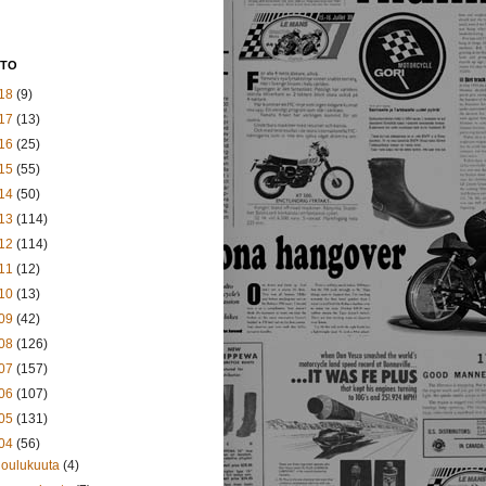
STO
18
(9)
17
(13)
16
(25)
15
(55)
14
(50)
13
(114)
12
(114)
11
(12)
10
(13)
09
(42)
08
(126)
07
(157)
06
(107)
05
(131)
04
(56)
joulukuuta
(4)