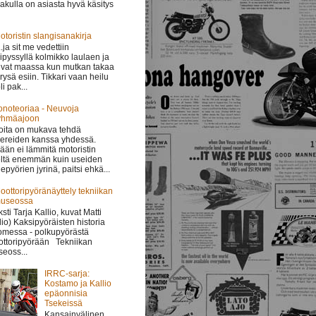
lakulla on asiasta hyvä käsitys
otoristin slangisanakirja
 ..ja sit me vedettiin
ipyssyllä kolmikko laulaen ja
vat maassa kun mutkan takaa
i rysä esiin. Tikkari vaan heilu
li pak...
onoteoriaa - Neuvoja
yhmäajoon
oita on mukava tehdä
ereiden kanssa yhdessä.
ään ei lämmitä motoristin
ltä enemmän kuin useiden
epyörien jyrinä, paitsi ehkä...
oottoripyöränäyttely tekniikan
useossa
ksti Tarja Kallio, kuvat Matti
lio) Kaksipyöräisten historia
messa - polkupyörästä
ttoripyörään Tekniikan
eoss...
IRRC-sarja:
Kostamo ja Kallio
epäonnisia
Tsekeissä
Kansainvälinen