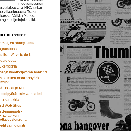
moottoripyörien
uratakilpasarja IRRC jatkui
me viikonloppuna Tsekin
icessa. Vaikka Markka
ingin kuljettajakaksikk...
ILL KLASSIKOT
eeksi, en nähnyt sinua!
ngausopas
p list - Ways to do it
oajo-opas
ukeittokirja
tetyn moottoripyörän hankinta
si ja miten moottoripyörä
ntyy?
ä, Jolkku ja Kurnu
ttoripyörän talvivarastointi
ngisanakirja
uid Web Shop
id-manuaali -
intolabikerin
ottavuuskäsikirja
vehtiva motoristi