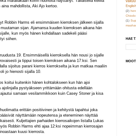
kä märälläkään kovin huonolta näyttänyt. Tälläisellä kelillä
vakuu
 aina mahdollista, Aki Ajo kertoo.
Englis
(2)
hen
Chiodo
(1)
Sup
t Robbin Harms eli ensimmäisen kierroksen jälkeen sijalla
maahan
en muutaman sijan. Ajamansa kuuden kierroksen aikana hän
 sijalle, kun myös hänen kohdallaan sadekeli pääsi
tyi siihen.
HAE 
ruudusta 19. Ensimmäisellä kierroksella hän nousi jo sijalle
rovaisesti ja tippui toisen kierroksen aikana 17:ksi. Sen
MOOT
la sijoitus parani kierros kierrokselta ja kun matkaa maaliin
li jo hienosti sijalla 10.
s koitui kuitenkin hänen kohtalokseen kun hän ajoi
a ajolinjalla pystyäkseen yrittämään ohitusta edellään
a ajautui samaan vesilammikkoon kuin Casey Stoner ja kisa
huolimatta erittäin positiivinen ja kehitystä tapahtui joka
 pääsivät näyttämään nopeutensa ja eteneminen näyttää
isesti. Kuljettajien parhaiden kierrosaikojen listalla Lukas
 myös Robbin Harms ehti ajaa 12:ksi nopeimman kierrosajan
inoastaan kuusi kierrosta.