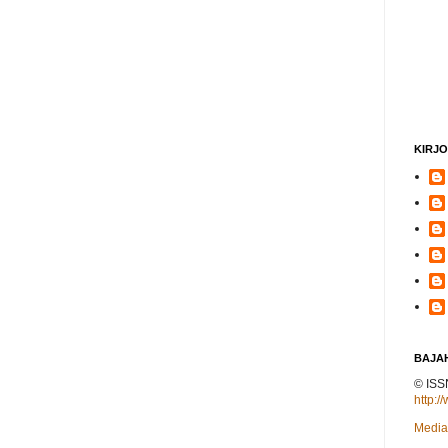
KIRJO
BAJAH
© ISS
http:/
Mediak