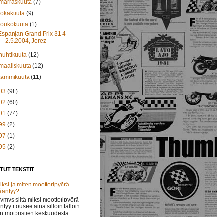
marraskuuta
(7)
lokakuuta
(9)
toukokuuta
(1)
Espanjan Grand Prix 31.4-
2.5.2004, Jerez
huhtikuuta
(12)
maaliskuuta
(12)
tammikuuta
(11)
03
(98)
02
(60)
01
(74)
99
(2)
97
(1)
95
(2)
TUT TEKSTIT
iksi ja miten moottoripyörä
ääntyy?
ymys siitä miksi moottoripyörä
ntyy nousee aina silloin tällöin
in motoristien keskuudesta.