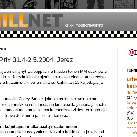
2004
rix 31.4-2.5.2004, Jerez
TUNN
rja on siirtynyt Eurooppaan ja kauden toinen MM-osakilpailu
adalla. Jerezin kilpailu ajettiin koko ajan yltyvässä sateessa
urhe
a ja kaatumisia kilpailun aikana. Kaikkiaan 13 kuljettajaa jäi
tied
ja m
(147)
östä maaliin Casey Stoner, joka kuitenkin ajoi vain kolme
turva
 vesilammikkoon ohittaessaan kierroksella jääneitä ja kaatui.
koko
jatkamaan matkaa ja oli lopulta maalissa viides. Voittoon ajoi
(94)
en Steve Jenkner'iä ja Hector Barberaa.
(65)
ja kult
n kuljettajien matka päättyi kaatumiseen
matka
oppuun oikein tyytyväinen. Kuivalla kelillä oltiin jo selvästi
ja vä