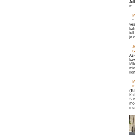
Jol
m...
M
"
ves
kah
tul
ja o
J
r
Asi
kav
Mik
mie
kon
M
m
(Te
Kal
Suo
moo
mus