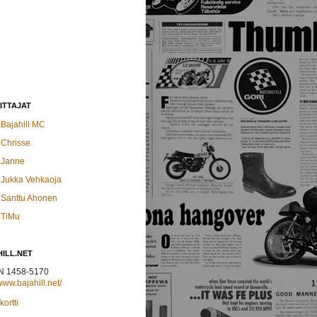
ITTAJAT
Bajahill MC
Chrisse
Janne
Jukka Vehkaoja
Santtu Ahonen
TiMu
ILL.NET
N 1458-5170
/www.bajahill.net/
ortti