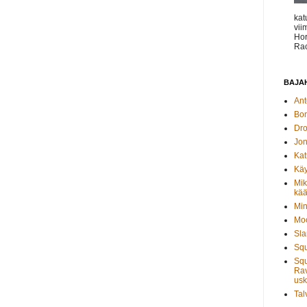
kat
vii
Hor
Rac
BAJAH
Ant
Bo
Dro
Jon
Kat
Käy
Mik
kää
Min
Moo
Sla
Sq
Squ
Rav
usk
Tal