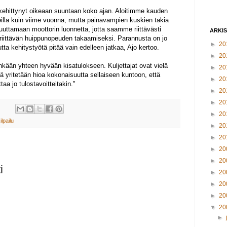
n kehittynyt oikeaan suuntaan koko ajan. Aloitimme kauden
illa kuin viime vuonna, mutta painavampien kuskien takia
ttamaan moottorin luonnetta, jotta saamme riittävästi
ARKI
 riittävän huippunopeuden takaamiseksi. Parannusta on jo
►
20
tta kehitystyötä pitää vain edelleen jatkaa, Ajo kertoo.
►
20
iinkään yhteen hyvään kisatulokseen. Kuljettajat ovat vielä
►
20
lä yritetään hioa kokonaisuutta sellaiseen kuntoon, että
►
20
aa jo tulostavoitteitakin."
►
20
►
20
►
20
ilpailu
►
20
►
20
►
20
►
20
i
►
20
►
20
►
20
▼
20
►