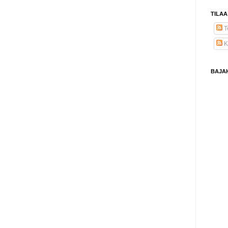
TILAA
Te
K
BAJA