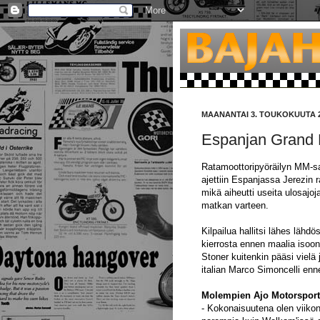
MAANANTAI 3. TOUKOKUUTA 
Espanjan Grand P
Ratamoottoripyöräilyn MM-sa
ajettiin Espanjassa Jerezin r
mikä aiheutti useita ulosajoj
matkan varteen.
Kilpailua hallitsi lähes lähd
kierrosta ennen maalia isoon
Stoner kuitenkin pääsi vielä 
italian Marco Simoncelli enn
Molempien Ajo Motorsporti
- Kokonaisuutena olen viikonl