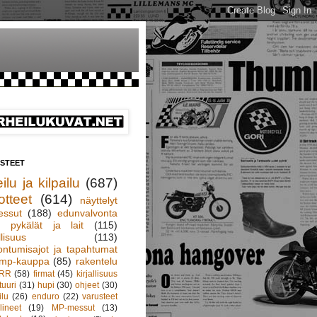
ISTEET
ilu ja kilpailu
(687)
otteet
(614)
näyttelyt
essut
(188)
edunvalvonta
pykälät ja lait
(115)
llisuus
(113)
ontumisajot ja tapahtumat
mp-kauppa
(85)
rakentelu
RR
(58)
firmat
(45)
kirjallisuus
tuuri
(31)
hupi
(30)
ohjeet
(30)
ilu
(26)
enduro
(22)
varusteet
lineet
(19)
MP-messut
(13)