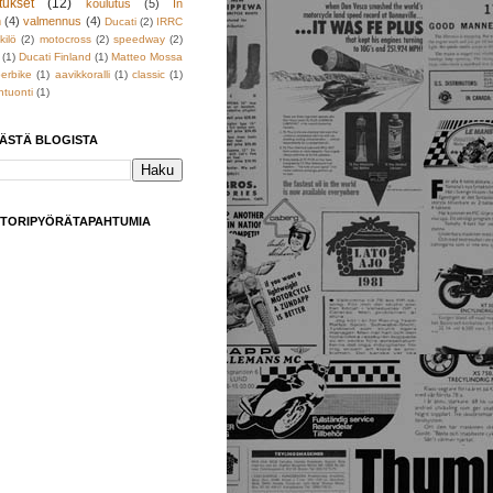
tukset
(12)
koulutus
(5)
In
h
(4)
valmennus
(4)
Ducati
(2)
IRRC
kilö
(2)
motocross
(2)
speedway
(2)
(1)
Ducati Finland
(1)
Matteo Mossa
erbike
(1)
aavikkoralli
(1)
classic
(1)
tuonti
(1)
TÄSTÄ BLOGISTA
TORIPYÖRÄTAPAHTUMIA