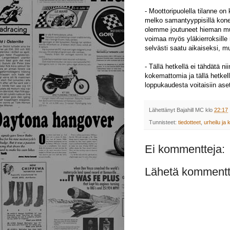
- Moottoripuolella tilanne o
melko samantyyppisillä kone
olemme joutuneet hieman muu
voimaa myös yläkierroksille
selvästi saatu aikaiseksi, mu
- Tällä hetkellä ei tähdätä n
kokemattomia ja tällä hetkel
loppukaudesta voitaisiin asett
Lähettänyt
Bajahill MC
klo
22:17
Tunnisteet:
tiedotteet
,
urheilu ja k
Ei kommentteja:
Lähetä kommentt