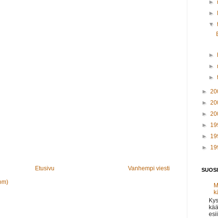
►
►
▼
►
►
►
►
20
►
20
►
20
►
19
►
19
►
19
Etusivu
Vanhempi viesti
SUOSI
om)
M
k
Kys
kää
esi