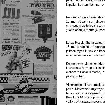
parempia kuin Welkom'issä ei
kilpailun kesken jääminen on
Ruudusta 19 matkaan lähteny
15, mutta tipahti sen jälke
ehti nousta uudelleen jo 14.
yllättämään ja matka jäi päät
Lukas Pesek lähti kilpailuun 
13, mutta hänkin otti alun va
jälkeen myös Lukaksen kohdal
oli enää kolme kierrosta hän o
Kolmanneksi viimeinen kierro
kaarteessa hieman erilaisell
ajaneesta Pablo Nietosta, j
päättyi siihen.
Viikonloppu oli kaatumisista 
päivä. Molemmat kuljettajat
tapahtuvan suunnitelman muka
Pesek oli 10.:ksi nopein ja
vaikka oli kisassa mukana a