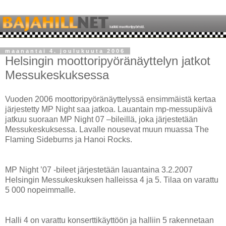
maanantai 4. joulukuuta 2006
Helsingin moottoripyöränäyttelyn jatkot
Messukeskuksessa
Vuoden 2006 moottoripyöränäyttelyssä ensimmäistä kertaa
järjestetty MP Night saa jatkoa. Lauantain mp-messupäivä
jatkuu suoraan MP Night 07 –bileillä, joka järjestetään
Messukeskuksessa. Lavalle nousevat muun muassa The
Flaming Sideburns ja Hanoi Rocks.
MP Night ’07 -bileet järjestetään lauantaina 3.2.2007
Helsingin Messukeskuksen halleissa 4 ja 5. Tilaa on varattu
5 000 nopeimmalle.
Halli 4 on varattu konserttikäyttöön ja halliin 5 rakennetaan