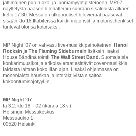
jättimäinen pub ruoka- ja juomamyyntipisteineen. MP07 -
näyttelystä pääsee bilehalleihin suoraan sisätiloista alkaen
kello 17.30. Messujen ulkopuoliset bilevieraat pääsevät
sisään klo 18.Iltabileissä kaikki motoristit ja motoristihenkiset
tuntevat olonsa kotoisaksi.
MP Night ’07 on vahvasti live-musiikkipainotteinen.
Hanoi
Rocksin ja The Flaming Sideburnsin
lisäksin lisäksi
House Bändinä toimii
The Wall Street Band
. Suomalaisia
konkarimuusikot ja erikoisvieraat esittävät cover-musiikkia
laidasta laitaan koko illan ajan. Lisäksi ohjelmassa on
monenlaista hauskaa ja interaktiivista sisältöä
kokoontumisajotyyliin.
MP Night '07
la 3.2. klo 18 – 02 (ikäraja 18 v.)
Helsingin Messukeskus
Messuaukio 1
00520 Helsinki