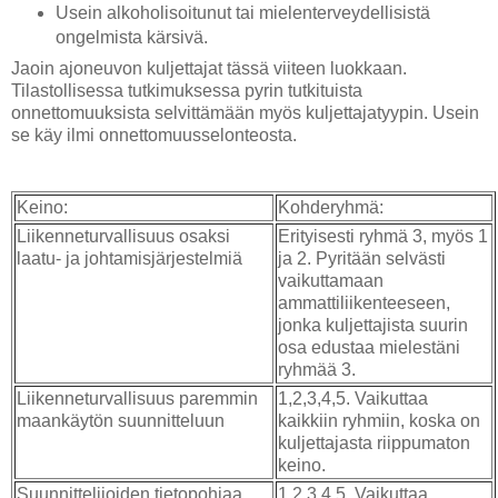
Usein alkoholisoitunut tai mielenterveydellisistä
ongelmista kärsivä.
Jaoin ajoneuvon kuljettajat tässä viiteen luokkaan.
Tilastollisessa tutkimuksessa pyrin tutkituista
onnettomuuksista selvittämään myös kuljettajatyypin. Usein
se käy ilmi onnettomuusselonteosta.
Keino:
Kohderyhmä:
Liikenneturvallisuus osaksi
Erityisesti ryhmä 3, myös 1
laatu- ja johtamisjärjestelmiä
ja 2. Pyritään selvästi
vaikuttamaan
ammattiliikenteeseen,
jonka kuljettajista suurin
osa edustaa mielestäni
ryhmää 3.
Liikenneturvallisuus paremmin
1,2,3,4,5. Vaikuttaa
maankäytön suunnitteluun
kaikkiin ryhmiin, koska on
kuljettajasta riippumaton
keino.
Suunnittelijoiden tietopohjaa
1,2,3,4,5. Vaikuttaa