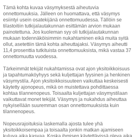
Tämä kohta kuvaa väsymyksestä aiheutuvia
onnettomuuksia. Jälleen on huomattava, että väsymys
esiintyi usein osatekijänä onnettomuudessa. Tällöin se
tilastoitiin tutkijalautakunnan esittämän arvion mukaan
painotettuna. Jos kuoleman syy oli tutkijalautakunnan
mukaan todennäköisimmin nukahtaminen eikä muita syitä
ollut, asetettiin tämä kohta aiheuttajaksi. Väsymys aiheutti
11,4 prosenttia tutkituista onnettomuuksista, mikä vastaa 37
onnettomuutta vuodessa.
Tärkeimmät tekijät nukahtamissa ovat ajon yksitoikkoisuus
ja tapahtumaköyhyys sekä kuljettajan fyysinen ja henkinen
väsymystila. Ajon yksitoikkoisuuteen vaikuttaa keskeisesti
käytetty ajonopeus, mikä on muistettava pohdittaessa
kohtaa tilannenopeus. Toisaalta kuljettajan väsymystilaan
vaikuttavat monet tekijät. Väsymys ja nukahdus aiheuttaa
nykyisellään suuremman osan onnettomuuksista kuin
tilannenopeus.
Nopeusrajoituksia laskemalla ajosta tulee yhä
yksitoikkoisempaa ja toisaalta jonkin matkan ajamiseen
kuluva aika kasvaa. Koska ihmisen käytettävissä oleva aika