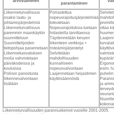
arvostaminen
vai
parantaminen
Liikenneturvallisuus
Porrastettua
Selvite
osaksi laatu- ja
nopeusrajoitusjärjestelmää
mahdoll
johtamisjärjestelmiä
toteutetaan
promille
Liikenneturvallisuus
Nopeusrajoituksia tuetaan
ottaa k
paremmin maankäytön
hidasteilla tarvittaessa
huumer
suunnitteluun
Täydennetään kevyen
Laajen
Suunnittelijoiden
liikenteen verkkoja +
turvalai
tietopohjaa parannetaan
risteämisjärjestelyt
käyttöve
Liikennekasvatuksen
Selvitetään
valmist
roolia vahvistetaan
mahdollisuuden
kypärän
päiväkodeissa ja
kunnalliseen
Ergono
kouluissa
nopeusvalvontaan
esim. h
Poliisin panostusta
Laajennetaan heijastimen
puhelin
liikennevalvontaan
käyttösäännöstä
Paranne
lisätään
ja ammat
terveyd
seuran
Nuorill
kokona
Liikenneturvallisuuden parannuskeinot vuosille 2001-2005.