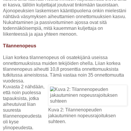
ei kasva, tällöin kuljettajat joutuvat tinkimään tauoistaan.
Ajonopeuksien laskemisen kääntöpuolena onkin mielestäni
nähtävä väsymyksen aiheuttamien onnettomuuksien kasvu.
Nukahtaminen ja passivoituminen ajossa ovat sitä
todennäköisempiä, mitä kauemman kuljettaja on
liikenteessä ja ajaa yhteen menoon.
Tilannenopeus
Liian korkea tilannenopeus oli osatekijänä useissa
onnettomuuksissa muiden tekijöiden ohella. Liian korkea
tilannenopeus aiheutti 10,8 prosenttia onnettomuuksista
tutkitussa aineistossa. Tämä vastaa noin 35 onnettomuutta
vuodessa.
Kuvasta 2 nähdään,
että noin puolessa
tapauksista, jotka
aiheutuivat liian
Kuva 2: Tilannenopeuden
suuresta
jakautuminen nopeusrajoituksen
tilannenopeudesta
suhteen.
oli kyse
ylinopeudesta.