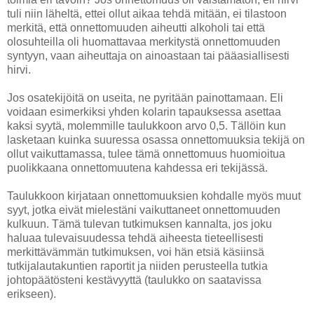
tuli niin läheltä, ettei ollut aikaa tehdä mitään, ei tilastoon
merkitä, että onnettomuuden aiheutti alkoholi tai että
olosuhteilla oli huomattavaa merkitystä onnettomuuden
syntyyn, vaan aiheuttaja on ainoastaan tai pääasiallisesti
hirvi.
Jos osatekijöitä on useita, ne pyritään painottamaan. Eli
voidaan esimerkiksi yhden kolarin tapauksessa asettaa
kaksi syytä, molemmille taulukkoon arvo 0,5. Tällöin kun
lasketaan kuinka suuressa osassa onnettomuuksia tekijä on
ollut vaikuttamassa, tulee tämä onnettomuus huomioitua
puolikkaana onnettomuutena kahdessa eri tekijässä.
Taulukkoon kirjataan onnettomuuksien kohdalle myös muut
syyt, jotka eivät mielestäni vaikuttaneet onnettomuuden
kulkuun. Tämä tulevan tutkimuksen kannalta, jos joku
haluaa tulevaisuudessa tehdä aiheesta tieteellisesti
merkittävämmän tutkimuksen, voi hän etsiä käsiinsä
tutkijalautakuntien raportit ja niiden perusteella tutkia
johtopäätösteni kestävyyttä (taulukko on saatavissa
erikseen).