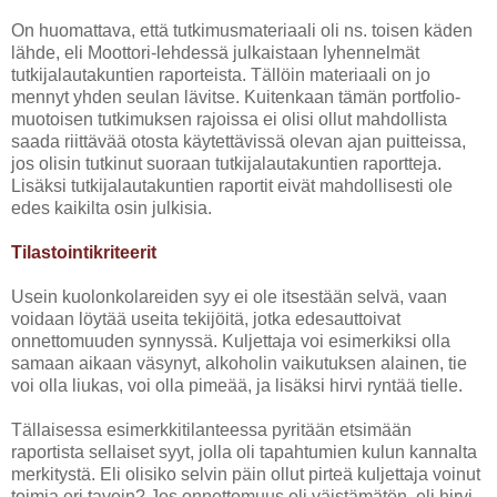
On huomattava, että tutkimusmateriaali oli ns. toisen käden
lähde, eli Moottori-lehdessä julkaistaan lyhennelmät
tutkijalautakuntien raporteista. Tällöin materiaali on jo
mennyt yhden seulan lävitse. Kuitenkaan tämän portfolio-
muotoisen tutkimuksen rajoissa ei olisi ollut mahdollista
saada riittävää otosta käytettävissä olevan ajan puitteissa,
jos olisin tutkinut suoraan tutkijalautakuntien raportteja.
Lisäksi tutkijalautakuntien raportit eivät mahdollisesti ole
edes kaikilta osin julkisia.
Tilastointikriteerit
Usein kuolonkolareiden syy ei ole itsestään selvä, vaan
voidaan löytää useita tekijöitä, jotka edesauttoivat
onnettomuuden synnyssä. Kuljettaja voi esimerkiksi olla
samaan aikaan väsynyt, alkoholin vaikutuksen alainen, tie
voi olla liukas, voi olla pimeää, ja lisäksi hirvi ryntää tielle.
Tällaisessa esimerkkitilanteessa pyritään etsimään
raportista sellaiset syyt, jolla oli tapahtumien kulun kannalta
merkitystä. Eli olisiko selvin päin ollut pirteä kuljettaja voinut
toimia eri tavoin? Jos onnettomuus oli väistämätön, eli hirvi