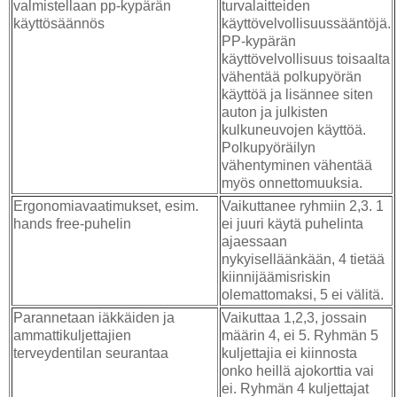
valmistellaan pp-kypärän
turvalaitteiden
käyttösäännös
käyttövelvollisuussääntöjä.
PP-kypärän
käyttövelvollisuus toisaalta
vähentää polkupyörän
käyttöä ja lisännee siten
auton ja julkisten
kulkuneuvojen käyttöä.
Polkupyöräilyn
vähentyminen vähentää
myös onnettomuuksia.
Ergonomiavaatimukset, esim.
Vaikuttanee ryhmiin 2,3. 1
hands free-puhelin
ei juuri käytä puhelinta
ajaessaan
nykyiselläänkään, 4 tietää
kiinnijäämisriskin
olemattomaksi, 5 ei välitä.
Parannetaan iäkkäiden ja
Vaikuttaa 1,2,3, jossain
ammattikuljettajien
määrin 4, ei 5. Ryhmän 5
terveydentilan seurantaa
kuljettajia ei kiinnosta
onko heillä ajokorttia vai
ei. Ryhmän 4 kuljettajat