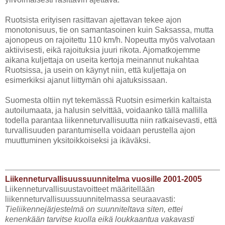
Ruotsista erityisen rasittavan ajettavan tekee ajon
monotonisuus, tie on samantasoinen kuin Saksassa, mutta
ajonopeus on rajoitettu 110 km/h. Nopeutta myös valvotaan
aktiivisesti, eikä rajoituksia juuri rikota. Ajomatkojemme
aikana kuljettaja on useita kertoja meinannut nukahtaa
Ruotsissa, ja usein on käynyt niin, että kuljettaja on
esimerkiksi ajanut liittymän ohi ajatuksissaan.
Suomesta oltiin nyt tekemässä Ruotsin esimerkin kaltaista
autoilumaata, ja halusin selvittää, voidaanko tällä mallilla
todella parantaa liikenneturvallisuutta niin ratkaisevasti, että
turvallisuuden parantumisella voidaan perustella ajon
muuttuminen yksitoikkoiseksi ja ikäväksi.
Liikenneturvallisuussuunnitelma vuosille 2001-2005
Liikenneturvallisuustavoitteet määritellään
liikenneturvallisuussuunnitelmassa seuraavasti:
Tieliikennejärjestelmä on suunniteltava siten, ettei
kenenkään tarvitse kuolla eikä loukkaantua vakavasti