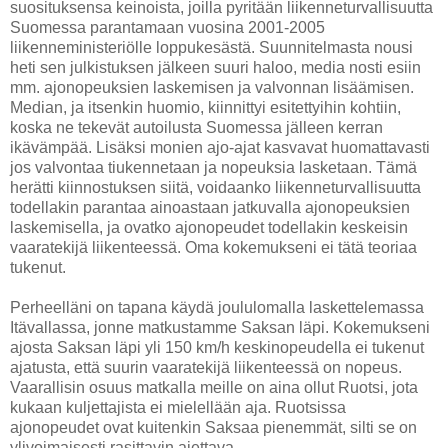
suosituksensa keinoista, joilla pyritään liikenneturvallisuutta
Suomessa parantamaan vuosina 2001-2005
liikenneministeriölle loppukesästä. Suunnitelmasta nousi
heti sen julkistuksen jälkeen suuri haloo, media nosti esiin
mm. ajonopeuksien laskemisen ja valvonnan lisäämisen.
Median, ja itsenkin huomio, kiinnittyi esitettyihin kohtiin,
koska ne tekevät autoilusta Suomessa jälleen kerran
ikävämpää. Lisäksi monien ajo-ajat kasvavat huomattavasti
jos valvontaa tiukennetaan ja nopeuksia lasketaan. Tämä
herätti kiinnostuksen siitä, voidaanko liikenneturvallisuutta
todellakin parantaa ainoastaan jatkuvalla ajonopeuksien
laskemisella, ja ovatko ajonopeudet todellakin keskeisin
vaaratekijä liikenteessä. Oma kokemukseni ei tätä teoriaa
tukenut.
Perheelläni on tapana käydä joululomalla laskettelemassa
Itävallassa, jonne matkustamme Saksan läpi. Kokemukseni
ajosta Saksan läpi yli 150 km/h keskinopeudella ei tukenut
ajatusta, että suurin vaaratekijä liikenteessä on nopeus.
Vaarallisin osuus matkalla meille on aina ollut Ruotsi, jota
kukaan kuljettajista ei mielellään aja. Ruotsissa
ajonopeudet ovat kuitenkin Saksaa pienemmät, silti se on
ylivoimaisesti rasittavin ajettava.