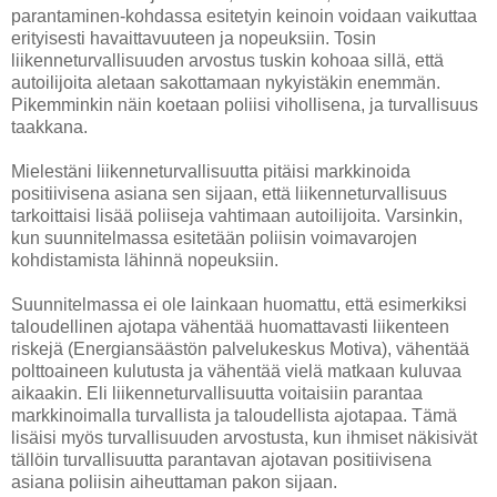
parantaminen-kohdassa esitetyin keinoin voidaan vaikuttaa
erityisesti havaittavuuteen ja nopeuksiin. Tosin
liikenneturvallisuuden arvostus tuskin kohoaa sillä, että
autoilijoita aletaan sakottamaan nykyistäkin enemmän.
Pikemminkin näin koetaan poliisi vihollisena, ja turvallisuus
taakkana.
Mielestäni liikenneturvallisuutta pitäisi markkinoida
positiivisena asiana sen sijaan, että liikenneturvallisuus
tarkoittaisi lisää poliiseja vahtimaan autoilijoita. Varsinkin,
kun suunnitelmassa esitetään poliisin voimavarojen
kohdistamista lähinnä nopeuksiin.
Suunnitelmassa ei ole lainkaan huomattu, että esimerkiksi
taloudellinen ajotapa vähentää huomattavasti liikenteen
riskejä (Energiansäästön palvelukeskus Motiva), vähentää
polttoaineen kulutusta ja vähentää vielä matkaan kuluvaa
aikaakin. Eli liikenneturvallisuutta voitaisiin parantaa
markkinoimalla turvallista ja taloudellista ajotapaa. Tämä
lisäisi myös turvallisuuden arvostusta, kun ihmiset näkisivät
tällöin turvallisuutta parantavan ajotavan positiivisena
asiana poliisin aiheuttaman pakon sijaan.