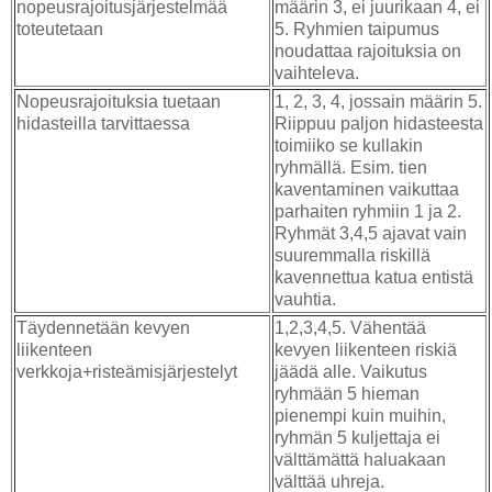
nopeusrajoitusjärjestelmää
määrin 3, ei juurikaan 4, ei
toteutetaan
5. Ryhmien taipumus
noudattaa rajoituksia on
vaihteleva.
Nopeusrajoituksia tuetaan
1, 2, 3, 4, jossain määrin 5.
hidasteilla tarvittaessa
Riippuu paljon hidasteesta
toimiiko se kullakin
ryhmällä. Esim. tien
kaventaminen vaikuttaa
parhaiten ryhmiin 1 ja 2.
Ryhmät 3,4,5 ajavat vain
suuremmalla riskillä
kavennettua katua entistä
vauhtia.
Täydennetään kevyen
1,2,3,4,5. Vähentää
liikenteen
kevyen liikenteen riskiä
verkkoja+risteämisjärjestelyt
jäädä alle. Vaikutus
ryhmään 5 hieman
pienempi kuin muihin,
ryhmän 5 kuljettaja ei
välttämättä haluakaan
välttää uhreja.