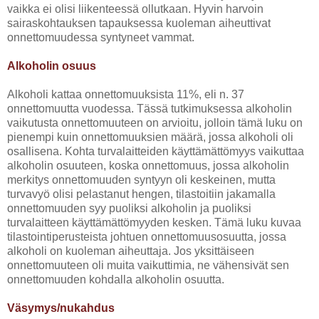
vaikka ei olisi liikenteessä ollutkaan. Hyvin harvoin
sairaskohtauksen tapauksessa kuoleman aiheuttivat
onnettomuudessa syntyneet vammat.
Alkoholin osuus
Alkoholi kattaa onnettomuuksista 11%, eli n. 37
onnettomuutta vuodessa. Tässä tutkimuksessa alkoholin
vaikutusta onnettomuuteen on arvioitu, jolloin tämä luku on
pienempi kuin onnettomuuksien määrä, jossa alkoholi oli
osallisena. Kohta turvalaitteiden käyttämättömyys vaikuttaa
alkoholin osuuteen, koska onnettomuus, jossa alkoholin
merkitys onnettomuuden syntyyn oli keskeinen, mutta
turvavyö olisi pelastanut hengen, tilastoitiin jakamalla
onnettomuuden syy puoliksi alkoholin ja puoliksi
turvalaitteen käyttämättömyyden kesken. Tämä luku kuvaa
tilastointiperusteista johtuen onnettomuusosuutta, jossa
alkoholi on kuoleman aiheuttaja. Jos yksittäiseen
onnettomuuteen oli muita vaikuttimia, ne vähensivät sen
onnettomuuden kohdalla alkoholin osuutta.
Väsymys/nukahdus