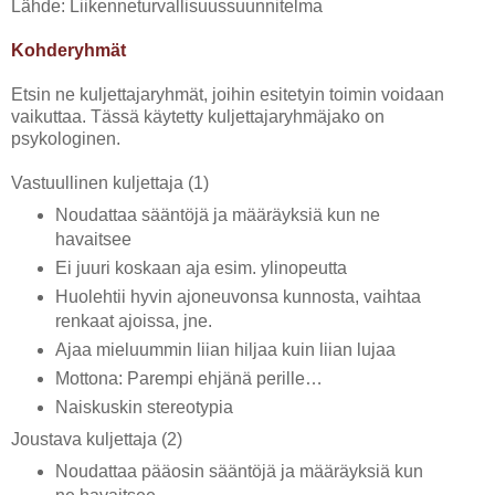
Lähde: Liikenneturvallisuussuunnitelma
Kohderyhmät
Etsin ne kuljettajaryhmät, joihin esitetyin toimin voidaan
vaikuttaa. Tässä käytetty kuljettajaryhmäjako on
psykologinen.
Vastuullinen kuljettaja (1)
Noudattaa sääntöjä ja määräyksiä kun ne
havaitsee
Ei juuri koskaan aja esim. ylinopeutta
Huolehtii hyvin ajoneuvonsa kunnosta, vaihtaa
renkaat ajoissa, jne.
Ajaa mieluummin liian hiljaa kuin liian lujaa
Mottona: Parempi ehjänä perille…
Naiskuskin stereotypia
Joustava kuljettaja (2)
Noudattaa pääosin sääntöjä ja määräyksiä kun