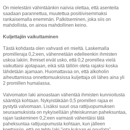
On mielestäni vähintäänkin naiivia olettaa, että asenteita
saadaan parannettua, muutettua positiivisemmaksi
rankaisemalla enemmän. Palkitseminen, joka siis on
mahdollista, on ainoa mahdollinen keino.
Kuljettajiin vaikuttaminen
Tästä kohdasta olen vahvasti eri mieltä. Laskemalla
promilleraja 0,2:een, vähennetään edelleenkin ihmisten
uskoa lakiin. Ihmiset eivät usko, että 0,2 promillea vielä
vaikuttaisi ajotapaan, eikä sitä tällöin oteta rajaksi koska
lähdetään ajamaan. Huomattavaa on, että alkoholin
aiheuttamissa onnettomuuksissa kuljettaja oli lähes aina yli
2 promillen humalassa.
Valvomaton laki ainoastaan vähentää ihmisten kunnioitusta
sääntöjä kohtaan. Nykyistäkään 0,5 promillen rajaa ei
pystytä valvomaan. Lisäksi suuri osa rattijuopumuksen
seuraamuksista on nykyisellään yhteiskunnan paheksuntaa,
rajan laskeminen 0,2:een varmasti vähentäisi tätä
paheksuntaa rattijuopumusta kohtaan, kun jälleen
koettaisiin, että on tehty laki "jota kukaan ei noudata".