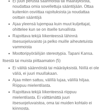
Ei juuri perusta säännöistä tai määräyksistä,
noudattaa omia sovellettuja sääntöjään. Ottaa
kuitenkin osviittaa rajoituksista ja noudattaa
osittain sääntöjä
Ajaa yleensä lujempaa kuin muut kuljettajat,
ohittelee kun se on itselle turvallista
Rajoittava tekijä liikenteessä lähinnä
itsesuojeluvaisto ja pelko muille aiheutetuista
vammoista
Moottoripyöräilijän stereotypia. Tapani Kansa.
Itsestä tai muista piittaamaton (5)
Ei välitä säännöistä tai määräyksistä. Niillä ei ole
väliä, ei juuri muullakaan.
Ajaa miten sattuu, välillä lujaa, välillä hiljaa.
Riippuu mielentilasta.
Rajoittava tekijä liikenteessä riippuu
mielentilasta. Ei välttämättä juuri
itsesuojeluvaistoa, oma tai muiden kohtalo ei
kiinnosta.