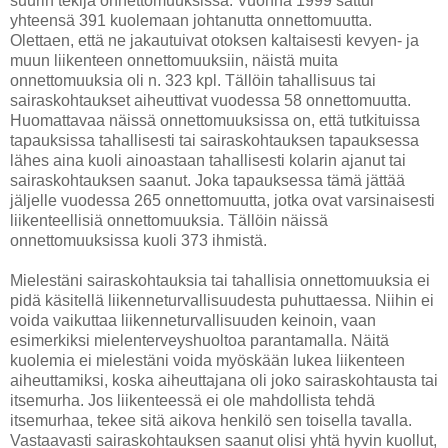
suurin tekijä onnettomuuksissa. Vuonna 1999 sattui
yhteensä 391 kuolemaan johtanutta onnettomuutta.
Olettaen, että ne jakautuivat otoksen kaltaisesti kevyen- ja
muun liikenteen onnettomuuksiin, näistä muita
onnettomuuksia oli n. 323 kpl. Tällöin tahallisuus tai
sairaskohtaukset aiheuttivat vuodessa 58 onnettomuutta.
Huomattavaa näissä onnettomuuksissa on, että tutkituissa
tapauksissa tahallisesti tai sairaskohtauksen tapauksessa
lähes aina kuoli ainoastaan tahallisesti kolarin ajanut tai
sairaskohtauksen saanut. Joka tapauksessa tämä jättää
jäljelle vuodessa 265 onnettomuutta, jotka ovat varsinaisesti
liikenteellisiä onnettomuuksia. Tällöin näissä
onnettomuuksissa kuoli 373 ihmistä.
Mielestäni sairaskohtauksia tai tahallisia onnettomuuksia ei
pidä käsitellä liikenneturvallisuudesta puhuttaessa. Niihin ei
voida vaikuttaa liikenneturvallisuuden keinoin, vaan
esimerkiksi mielenterveyshuoltoa parantamalla. Näitä
kuolemia ei mielestäni voida myöskään lukea liikenteen
aiheuttamiksi, koska aiheuttajana oli joko sairaskohtausta tai
itsemurha. Jos liikenteessä ei ole mahdollista tehdä
itsemurhaa, tekee sitä aikova henkilö sen toisella tavalla.
Vastaavasti sairaskohtauksen saanut olisi yhtä hyvin kuollut,