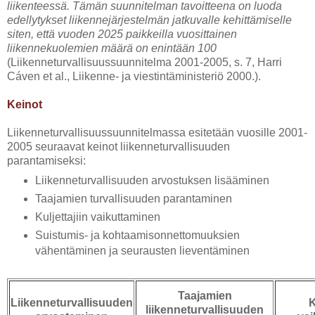
liikenteessä. Tämän suunnitelman tavoitteena on luoda
edellytykset liikennejärjestelmän jatkuvalle kehittämiselle
siten, että vuoden 2025 paikkeilla vuosittainen
liikennekuolemien määrä on enintään 100
(Liikenneturvallisuussuunnitelma 2001-2005, s. 7, Harri
Cáven et al., Liikenne- ja viestintäministeriö 2000.).
Keinot
Liikenneturvallisuussuunnitelmassa esitetään vuosille 2001-
2005 seuraavat keinot liikenneturvallisuuden
parantamiseksi:
Liikenneturvallisuuden arvostuksen lisääminen
Taajamien turvallisuuden parantaminen
Kuljettajiin vaikuttaminen
Suistumis- ja kohtaamisonnettomuuksien
vähentäminen ja seurausten lieventäminen
Taajamien
Liikenneturvallisuuden
K
liikenneturvallisuuden