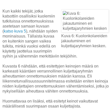
Kun kaikki tekijät, jotka
katsottiin osallisiksi kuolemiin
tutkituissa onnettomuuksissa
asetetaan samaan kuvaan
(
katso kuva 5
), nähdään syiden
Kuva 6: Kuolonkolareiden
moninaisuus. Tällaista kuvaa
jakautuminen eri
on kuitenkin sangen vaikea
kuljettajaryhmien kesken.
tulkita, minkä vuoksi edellä on
käytetty jaottelua suurimpiin
syihin ja vähemmän merkittäviin tekijöihin.
Kuvasta 6 nähdään, että esitettyjen keinojen määrä on
karkeasti kääntäen verrannollinen kuljettajaryhmän
aiheuttamien onnettomuuksien määrän kanssa. Eli
liikenneturvallisuussuunnitelmassa esitetään eniten keinoja
niiden kuljettajien onnettomuuksien vähentämiseksi, jotka jo
nykyisellään aiheuttava vähiten onnettomuuksia.
Huomattavaa on lisäksi, että esitetyt keinot vaikuttavat
määrällisesti suurimpaan osaan kuljettajista.