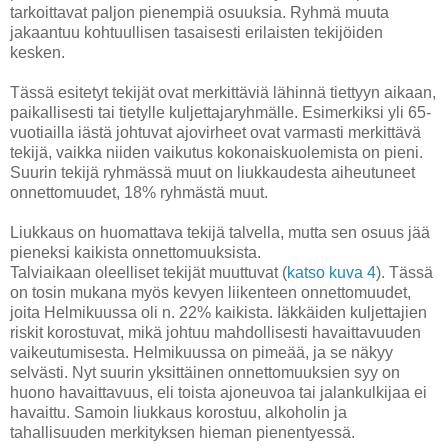
tarkoittavat paljon pienempiä osuuksia. Ryhmä muuta
jakaantuu kohtuullisen tasaisesti erilaisten tekijöiden
kesken.
Tässä esitetyt tekijät ovat merkittäviä lähinnä tiettyyn aikaan,
paikallisesti tai tietylle kuljettajaryhmälle. Esimerkiksi yli 65-
vuotiailla iästä johtuvat ajovirheet ovat varmasti merkittävä
tekijä, vaikka niiden vaikutus kokonaiskuolemista on pieni.
Suurin tekijä ryhmässä muut on liukkaudesta aiheutuneet
onnettomuudet, 18% ryhmästä muut.
Liukkaus on huomattava tekijä talvella, mutta sen osuus jää
pieneksi kaikista onnettomuuksista.
Talviaikaan oleelliset tekijät muuttuvat (
katso kuva 4
). Tässä
on tosin mukana myös kevyen liikenteen onnettomuudet,
joita Helmikuussa oli n. 22% kaikista. Iäkkäiden kuljettajien
riskit korostuvat, mikä johtuu mahdollisesti havaittavuuden
vaikeutumisesta. Helmikuussa on pimeää, ja se näkyy
selvästi. Nyt suurin yksittäinen onnettomuuksien syy on
huono havaittavuus, eli toista ajoneuvoa tai jalankulkijaa ei
havaittu. Samoin liukkaus korostuu, alkoholin ja
tahallisuuden merkityksen hieman pienentyessä.