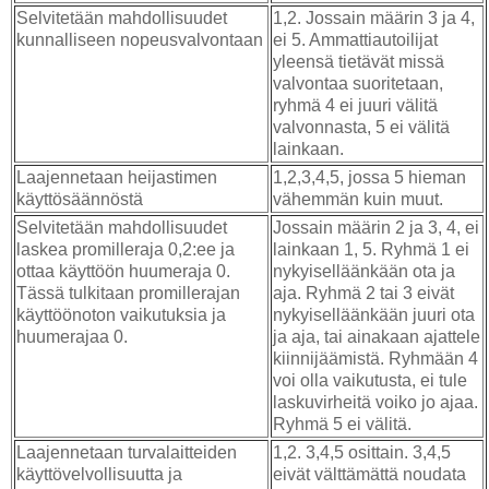
Selvitetään mahdollisuudet
1,2. Jossain määrin 3 ja 4,
kunnalliseen nopeusvalvontaan
ei 5. Ammattiautoilijat
yleensä tietävät missä
valvontaa suoritetaan,
ryhmä 4 ei juuri välitä
valvonnasta, 5 ei välitä
lainkaan.
Laajennetaan heijastimen
1,2,3,4,5, jossa 5 hieman
käyttösäännöstä
vähemmän kuin muut.
Selvitetään mahdollisuudet
Jossain määrin 2 ja 3, 4, ei
laskea promilleraja 0,2:ee ja
lainkaan 1, 5. Ryhmä 1 ei
ottaa käyttöön huumeraja 0.
nykyiselläänkään ota ja
Tässä tulkitaan promillerajan
aja. Ryhmä 2 tai 3 eivät
käyttöönoton vaikutuksia ja
nykyiselläänkään juuri ota
huumerajaa 0.
ja aja, tai ainakaan ajattele
kiinnijäämistä. Ryhmään 4
voi olla vaikutusta, ei tule
laskuvirheitä voiko jo ajaa.
Ryhmä 5 ei välitä.
Laajennetaan turvalaitteiden
1,2. 3,4,5 osittain. 3,4,5
käyttövelvollisuutta ja
eivät välttämättä noudata