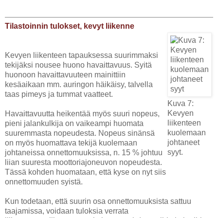
Tilastoinnin tulokset, kevyt liikenne
Kevyen liikenteen tapauksessa suurimmaksi
tekijäksi nousee huono havaittavuus. Syitä
huonoon havaittavuuteen mainittiin
kesäaikaan mm. auringon häikäisy, talvella
taas pimeys ja tummat vaatteet.
Kuva 7:
Kevyen
Havaittavuutta heikentää myös suuri nopeus,
liikenteen
pieni jalankulkija on vaikeampi huomata
kuolemaan
suuremmasta nopeudesta. Nopeus sinänsä
johtaneet
on myös huomattava tekijä kuolemaan
syyt.
johtaneissa onnettomuuksissa, n. 15 % johtuu
liian suuresta moottoriajoneuvon nopeudesta.
Tässä kohden huomataan, että kyse on nyt siis
onnettomuuden syistä.
Kun todetaan, että suurin osa onnettomuuksista sattuu
taajamissa, voidaan tuloksia verrata