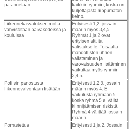
parannetaan
kaikkiin ryhmiin, koska on
kuljettajasta riippumaton
keino.
Liikennekasvatuksen roolia
Erityisesti 1,2, jossain
vahvistetaan päiväkodeissa ja
määrin myös 3,4,5.
kouluissa
Ryhmät 1 ja 2 ovat
erityisen alttiita
valistukselle. Toisaalta
mahdollisten uhrien
valistaminen ja
varovaisuuden lisääminen
vaikuttaa myös ryhmiin
3,4,5.
Poliisin panostusta
Erityisesti 1,2,3, jossain
liikennevalvontaan lisätään
määrin myös 4. Ei
vaikutusta ryhmään 5,
koska ryhmä 5 ei välitä
kiinnijäämisen riskistä.
Ryhmä 4 välittää jossain
määrin.
Porrastettua
Erityisesti 1 ja 2. Jossain