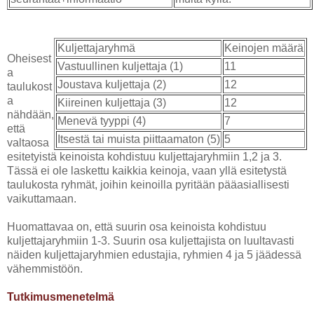
Kuljettajaryhmä
Keinojen määrä
Oheisest
Vastuullinen kuljettaja (1)
11
a
Joustava kuljettaja (2)
12
taulukost
a
Kiireinen kuljettaja (3)
12
nähdään,
Menevä tyyppi (4)
7
että
Itsestä tai muista piittaamaton (5)
5
valtaosa
esitetyistä keinoista kohdistuu kuljettajaryhmiin 1,2 ja 3.
Tässä ei ole laskettu kaikkia keinoja, vaan yllä esitetystä
taulukosta ryhmät, joihin keinoilla pyritään pääasiallisesti
vaikuttamaan.
Huomattavaa on, että suurin osa keinoista kohdistuu
kuljettajaryhmiin 1-3. Suurin osa kuljettajista on luultavasti
näiden kuljettajaryhmien edustajia, ryhmien 4 ja 5 jäädessä
vähemmistöön.
Tutkimusmenetelmä