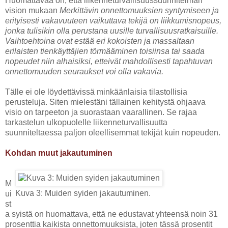
Huomattavaa on, että liikenneturvallisuussuunnitelman
vision mukaan
Merkittävin onnettomuuksien syntymiseen ja
erityisesti vakavuuteen vaikuttava tekijä on liikkumisnopeus,
jonka tulisikin olla perustana uusille turvallisuusratkaisuille.
Vaihtoehtoina ovat estää eri kokoisten ja massaltaan
erilaisten tienkäyttäjien törmääminen toisiinsa tai saada
nopeudet niin alhaisiksi, etteivät mahdollisesti tapahtuvan
onnettomuuden seuraukset voi olla vakavia.
Tälle ei ole löydettävissä minkäänlaisia tilastollisia
perusteluja. Siten mielestäni tällainen kehitystä ohjaava
visio on tarpeeton ja suorastaan vaarallinen. Se rajaa
tarkastelun ulkopuolelle liikenneturvallisuutta
suunniteltaessa paljon oleellisemmat tekijät kuin nopeuden.
Kohdan muut jakautuminen
M
Kuva 3: Muiden syiden jakautuminen.
ui
st
a syistä on huomattava, että ne edustavat yhteensä noin 31
prosenttia kaikista onnettomuuksista, joten tässä prosentit