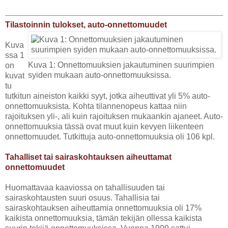
Tilastoinnin tulokset, auto-onnettomuudet
Kuva
ssa 1
Kuva 1: Onnettomuuksien jakautuminen suurimpien
on
syiden mukaan auto-onnettomuuksissa.
kuvat
tu
tutkitun aineiston kaikki syyt, jotka aiheuttivat yli 5% auto-
onnettomuuksista. Kohta tilannenopeus kattaa niin
rajoituksen yli-, ali kuin rajoituksen mukaankin ajaneet. Auto-
onnettomuuksia tässä ovat muut kuin kevyen liikenteen
onnettomuudet. Tutkittuja auto-onnettomuuksia oli 106 kpl.
Tahalliset tai sairaskohtauksen aiheuttamat
onnettomuudet
Huomattavaa kaaviossa on tahallisuuden tai
sairaskohtausten suuri osuus. Tahallisia tai
sairaskohtauksen aiheuttamia onnettomuuksia oli 17%
kaikista onnettomuuksia, tämän tekijän ollessa kaikista