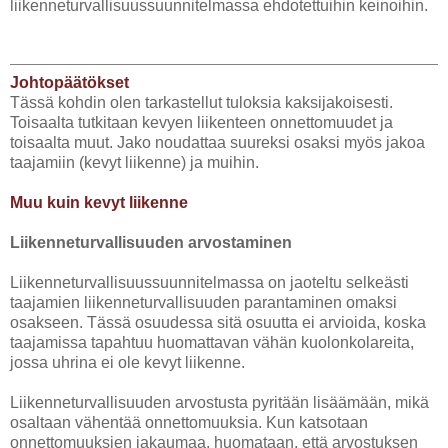
liikenneturvallisuussuunnitelmassa ehdotettuihin keinoihin.
Johtopäätökset
Tässä kohdin olen tarkastellut tuloksia kaksijakoisesti.
Toisaalta tutkitaan kevyen liikenteen onnettomuudet ja
toisaalta muut. Jako noudattaa suureksi osaksi myös jakoa
taajamiin (kevyt liikenne) ja muihin.
Muu kuin kevyt liikenne
Liikenneturvallisuuden arvostaminen
Liikenneturvallisuussuunnitelmassa on jaoteltu selkeästi
taajamien liikenneturvallisuuden parantaminen omaksi
osakseen. Tässä osuudessa sitä osuutta ei arvioida, koska
taajamissa tapahtuu huomattavan vähän kuolonkolareita,
jossa uhrina ei ole kevyt liikenne.
Liikenneturvallisuuden arvostusta pyritään lisäämään, mikä
osaltaan vähentää onnettomuuksia. Kun katsotaan
onnettomuuksien jakaumaa, huomataan, että arvostuksen