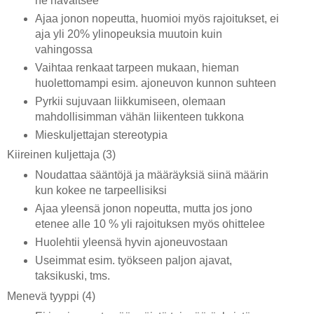
ne havaitsee
Ajaa jonon nopeutta, huomioi myös rajoitukset, ei
aja yli 20% ylinopeuksia muutoin kuin
vahingossa
Vaihtaa renkaat tarpeen mukaan, hieman
huolettomampi esim. ajoneuvon kunnon suhteen
Pyrkii sujuvaan liikkumiseen, olemaan
mahdollisimman vähän liikenteen tukkona
Mieskuljettajan stereotypia
Kiireinen kuljettaja (3)
Noudattaa sääntöjä ja määräyksiä siinä määrin
kun kokee ne tarpeellisiksi
Ajaa yleensä jonon nopeutta, mutta jos jono
etenee alle 10 % yli rajoituksen myös ohittelee
Huolehtii yleensä hyvin ajoneuvostaan
Useimmat esim. työkseen paljon ajavat,
taksikuski, tms.
Menevä tyyppi (4)