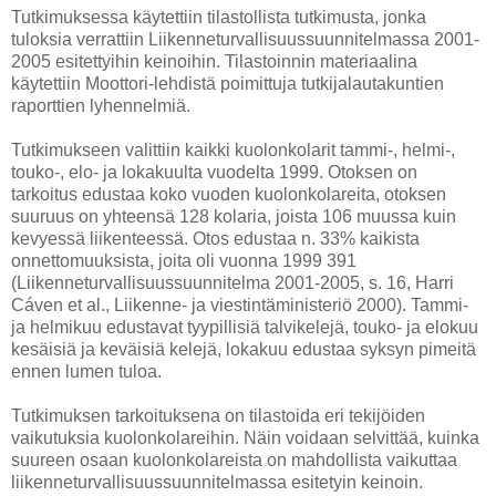
Tutkimuksessa käytettiin tilastollista tutkimusta, jonka
tuloksia verrattiin Liikenneturvallisuussuunnitelmassa 2001-
2005 esitettyihin keinoihin. Tilastoinnin materiaalina
käytettiin Moottori-lehdistä poimittuja tutkijalautakuntien
raporttien lyhennelmiä.
Tutkimukseen valittiin kaikki kuolonkolarit tammi-, helmi-,
touko-, elo- ja lokakuulta vuodelta 1999. Otoksen on
tarkoitus edustaa koko vuoden kuolonkolareita, otoksen
suuruus on yhteensä 128 kolaria, joista 106 muussa kuin
kevyessä liikenteessä. Otos edustaa n. 33% kaikista
onnettomuuksista, joita oli vuonna 1999 391
(Liikenneturvallisuussuunnitelma 2001-2005, s. 16, Harri
Cáven et al., Liikenne- ja viestintäministeriö 2000). Tammi-
ja helmikuu edustavat tyypillisiä talvikelejä, touko- ja elokuu
kesäisiä ja keväisiä kelejä, lokakuu edustaa syksyn pimeitä
ennen lumen tuloa.
Tutkimuksen tarkoituksena on tilastoida eri tekijöiden
vaikutuksia kuolonkolareihin. Näin voidaan selvittää, kuinka
suureen osaan kuolonkolareista on mahdollista vaikuttaa
liikenneturvallisuussuunnitelmassa esitetyin keinoin.