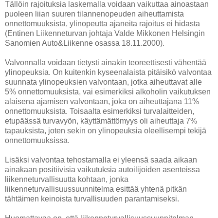
Tällöin rajoituksia laskemalla voidaan vaikuttaa ainoastaan
puoleen liian suuren tilannenopeuden aiheuttamista
onnettomuuksista, ylinopeutta ajaneita rajoitus ei hidasta
(Entinen Liikenneturvan johtaja Valde Mikkonen Helsingin
Sanomien Auto&Liikenne osassa 18.11.2000).
Valvonnalla voidaan tietysti ainakin teoreettisesti vähentää
ylinopeuksia. On kuitenkin kyseenalaista pitäisikö valvontaa
suunnata ylinopeuksien valvontaan, jotka aiheuttavat alle
5% onnettomuuksista, vai esimerkiksi alkoholin vaikutuksen
alaisena ajamisen valvontaan, joka on aiheuttajana 11%
onnettomuuksista. Toisaalta esimerkiksi turvalaitteiden,
etupäässä turvavyön, käyttämättömyys oli aiheuttaja 7%
tapauksista, joten sekin on ylinopeuksia oleellisempi tekijä
onnettomuuksissa.
Lisäksi valvontaa tehostamalla ei yleensä saada aikaan
ainakaan positiivisia vaikutuksia autoilijoiden asenteissa
liikenneturvallisuutta kohtaan, jonka
liikenneturvallisuussuunnitelma esittää yhtenä pitkän
tähtäimen keinoista turvallisuuden parantamiseksi.