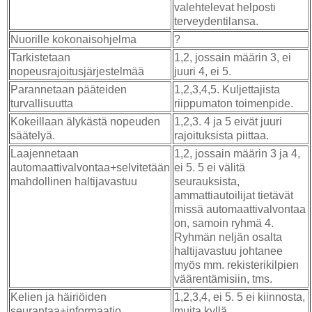
valehtelevat helposti
terveydentilansa.
Nuorille kokonaisohjelma
?
Tarkistetaan
1,2, jossain määrin 3, ei
nopeusrajoitusjärjestelmää
juuri 4, ei 5.
Parannetaan pääteiden
1,2,3,4,5. Kuljettajista
turvallisuutta
riippumaton toimenpide.
Kokeillaan älykästä nopeuden
1,2,3. 4 ja 5 eivät juuri
säätelyä.
rajoituksista piittaa.
Laajennetaan
1,2, jossain määrin 3 ja 4,
automaattivalvontaa+selvitetään
ei 5. 5 ei välitä
mahdollinen haltijavastuu
seurauksista,
ammattiautoilijat tietävät
missä automaattivalvontaa
on, samoin ryhmä 4.
Ryhmän neljän osalta
haltijavastuu johtanee
myös mm. rekisterikilpien
väärentämisiin, tms.
Kelien ja häiriöiden
1,2,3,4, ei 5. 5 ei kiinnosta,
seurantaa+informaatio
muita kyllä.