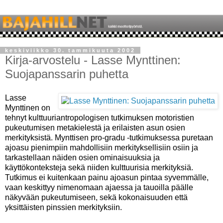
keskiviikko 30. tammikuuta 2002
Kirja-arvostelu - Lasse Mynttinen:
Suojapanssarin puhetta
Lasse
Mynttinen on
tehnyt kulttuuriantropologisen tutkimuksen motoristien
pukeutumisen metakielestä ja erilaisten asun osien
merkityksistä. Mynttisen pro-gradu -tutkimuksessa puretaan
ajoasu pienimpiin mahdollisiin merkityksellisiin osiin ja
tarkastellaan näiden osien ominaisuuksia ja
käyttökonteksteja sekä niiden kulttuurisia merkityksiä.
Tutkimus ei kuitenkaan painu ajoasun pintaa syvemmälle,
vaan keskittyy nimenomaan ajaessa ja tauoilla päälle
näkyvään pukeutumiseen, sekä kokonaisuuden että
yksittäisten pinssien merkityksiin.