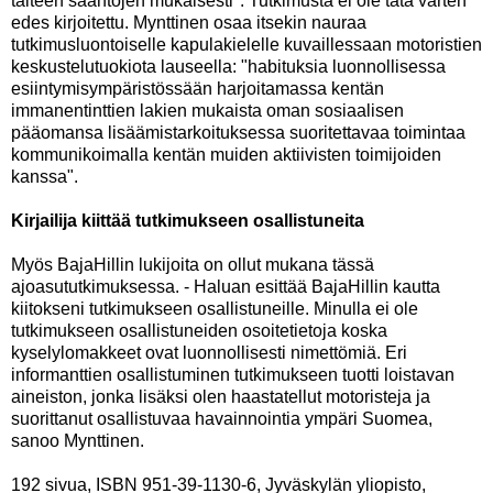
taiteen sääntöjen mukaisesti". Tutkimusta ei ole tätä varten
edes kirjoitettu. Mynttinen osaa itsekin nauraa
tutkimusluontoiselle kapulakielelle kuvaillessaan motoristien
keskustelutuokiota lauseella: "habituksia luonnollisessa
esiintymisympäristössään harjoitamassa kentän
immanentinttien lakien mukaista oman sosiaalisen
pääomansa lisäämistarkoituksessa suoritettavaa toimintaa
kommunikoimalla kentän muiden aktiivisten toimijoiden
kanssa".
Kirjailija kiittää tutkimukseen osallistuneita
Myös BajaHillin lukijoita on ollut mukana tässä
ajoasututkimuksessa. - Haluan esittää BajaHillin kautta
kiitokseni tutkimukseen osallistuneille. Minulla ei ole
tutkimukseen osallistuneiden osoitetietoja koska
kyselylomakkeet ovat luonnollisesti nimettömiä. Eri
informanttien osallistuminen tutkimukseen tuotti loistavan
aineiston, jonka lisäksi olen haastatellut motoristeja ja
suorittanut osallistuvaa havainnointia ympäri Suomea,
sanoo Mynttinen.
192 sivua, ISBN 951-39-1130-6, Jyväskylän yliopisto,