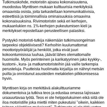
Tutkimuskohde, motoristin ajoasu kokonaisuutena,
muodostuu Mynttisen mukaan kulttuurisia merkityksiä
omaavista osista, joita tarkastellaan kommunikatiivisia,
esteettisiä ja toiminnallisia ominaisuuksia omaavina
kokonaisuuksina. Rivimotoristin sekä eri kerhojen,
mukaanlukien ns. 1%-kerhojen pukeutumisen kieli ja
merkitykset repostellaan perusteellisen palasiksi.
Pystyykö motoristi-tutkija näkemään tutkimusongelman
tarpeeksi objektiivisesti? Kerhoihin kuulumattomat
moottoripyöräilijät ja henkilöt, jotka eivät juuri
kokoontumisissa luuhaa, jäävät lähes olemattomalle
huomiolle. Myös perinteinen ja karikatyyrinen jako kyykky-,
kustomi-, kura- ja matkamotoristeihin jää vaille tarkempia
perusteluja. Puutteista huolimatta kirjailija on nähnyt metsän
puilta ja onnistunut asusteiden metakielen pilkkomisessa
hyvin.
Mynttisen kirja on merkittävä alakulttuuriamme
dokumentoiva ja tutkiva teos ja edustaa omassa lajissaan
uraauurtavaa työtä. Teos ei ole helppolukuinen eikä siitä ole
iloa motoristille joka miettii miten pukeutuisi "oikein, kaikkien