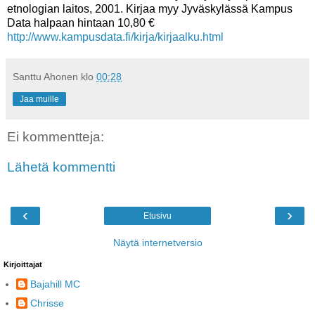
etnologian laitos, 2001. Kirjaa myy Jyväskylässä Kampus
Data halpaan hintaan 10,80 €
http://www.kampusdata.fi/kirja/kirjaalku.html
Santtu Ahonen
klo
00:28
Jaa muille
Ei kommentteja:
Lähetä kommentti
‹
›
Etusivu
Näytä internetversio
Kirjoittajat
Bajahill MC
Chrisse