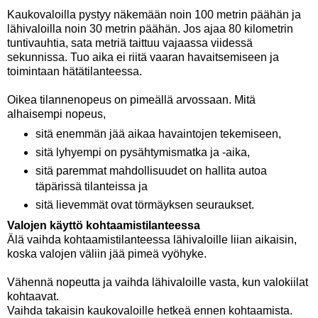
Kaukovaloilla pystyy näkemään noin 100 metrin päähän ja
lähivaloilla noin 30 metrin päähän. Jos ajaa 80 kilometrin
tuntivauhtia, sata metriä taittuu vajaassa viidessä
sekunnissa. Tuo aika ei riitä vaaran havaitsemiseen ja
toimintaan hätätilanteessa.
Oikea tilannenopeus on pimeällä arvossaan. Mitä
alhaisempi nopeus,
sitä enemmän jää aikaa havaintojen tekemiseen,
sitä lyhyempi on pysähtymismatka ja -aika,
sitä paremmat mahdollisuudet on hallita autoa
täpärissä tilanteissa ja
sitä lievemmät ovat törmäyksen seuraukset.
Valojen käyttö kohtaamistilanteessa
Älä vaihda kohtaamistilanteessa lähivaloille liian aikaisin,
koska valojen väliin jää pimeä vyöhyke.
Vähennä nopeutta ja vaihda lähivaloille vasta, kun valokiilat
kohtaavat.
Vaihda takaisin kaukovaloille hetkeä ennen kohtaamista.