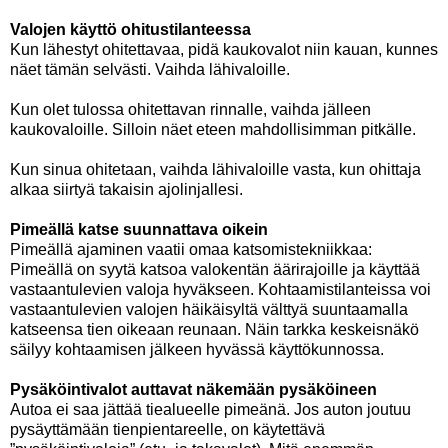
Valojen käyttö ohitustilanteessa
Kun lähestyt ohitettavaa, pidä kaukovalot niin kauan, kunnes
näet tämän selvästi. Vaihda lähivaloille.
Kun olet tulossa ohitettavan rinnalle, vaihda jälleen
kaukovaloille. Silloin näet eteen mahdollisimman pitkälle.
Kun sinua ohitetaan, vaihda lähivaloille vasta, kun ohittaja
alkaa siirtyä takaisin ajolinjallesi.
Pimeällä katse suunnattava oikein
Pimeällä ajaminen vaatii omaa katsomistekniikkaa:
Pimeällä on syytä katsoa valokentän äärirajoille ja käyttää
vastaantulevien valoja hyväkseen. Kohtaamistilanteissa voi
vastaantulevien valojen häikäisyltä välttyä suuntaamalla
katseensa tien oikeaan reunaan. Näin tarkka keskeisnäkö
säilyy kohtaamisen jälkeen hyvässä käyttökunnossa.
Pysäköintivalot auttavat näkemään pysäköineen
Autoa ei saa jättää tiealueelle pimeänä. Jos auton joutuu
pysäyttämään tienpientareelle, on käytettävä