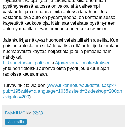
”pysäköintivaloja” (etu- ja takavalot). Mitä enemmän
pysähtyneessä autossa on valoa, sitä vaikeampi
vastaantulijan on nähdä, mitä autossa tapahtuu. Jos
vastaantuleva auto on pysähtyneenä, on kohtaamisessa
käytettävä kaukovaloja. Näin saa valaistua pysähtyneen
auton ympärillä olevan pimeän alueen aikaisemmin.
Jalankulkijat näkyvät huonosti valaistuillakin alueilla. Kun
poistuu autosta, on sekä turvallista että autoilijoita kohtaan
huomaavaista käyttää heijastinta ja tulla pimeällä näin
nähdyksi.
Liikenneturvan
,
poliisin
ja
Ajoneuvohallintokeskuksen
yhteinen tietoisku autonvaloista pyörii joulukuun ajan
radioissa kautta maan.
Turvavinkit talviajoon (
www.liikenneturva.fi/default.aspx?
pub=195&title=&language=1035&siteId=2&desktop=200&n
avigator=200
)
Bajahill MC
klo
22:53
Jaa muille