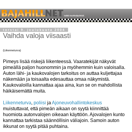
torstai 9. joulukuuta 2004
Vaihda valoja viisaasti
(Liikenneturva)
Pimeys lisää riskejä liikenteessä. Vaaratekijät näkyvät
pimeällä paljon huonommin ja myöhemmin kuin valoisalla.
Auton lähi- ja kaukovalojen tarkoitus on auttaa kuljettajaa
näkemään ja toisaalta edesauttaa omaa näkymistä.
Kaukovaloilla kannattaa ajaa aina, kun se on mahdollista
häikäisemättä muita.
Liikenneturva
,
poliisi
ja
Ajoneuvohallintokeskus
muistuttavat, että pimeän aikaan on syytä kiinnittää
huomiota autonvalojen oikeaan käyttöön. Ajovalojen kunto
kannattaa tarkistaa säännöllisin väliajoin. Samoin auton
ikkunat on syytä pitää puhtaina.