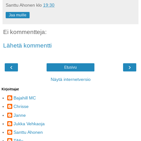
Santtu Ahonen
klo
19:30
Jaa muille
Ei kommentteja:
Lähetä kommentti
‹
›
Etusivu
Näytä internetversio
Kirjoittajat
Bajahill MC
Chrisse
Janne
Jukka Vehkaoja
Santtu Ahonen
TiMu