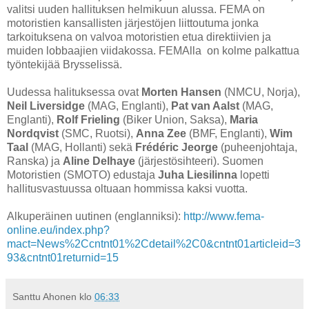
valitsi uuden hallituksen helmikuun alussa. FEMA on
motoristien kansallisten järjestöjen liittoutuma jonka
tarkoituksena on valvoa motoristien etua direktiivien ja
muiden lobbaajien viidakossa. FEMAlla on kolme palkattua
työntekijää Brysselissä.
Uudessa halituksessa ovat
Morten Hansen
(NMCU, Norja),
Neil Liversidge
(MAG, Englanti),
Pat van Aalst
(MAG,
Englanti),
Rolf Frieling
(Biker Union, Saksa),
Maria
Nordqvist
(SMC, Ruotsi),
Anna Zee
(BMF, Englanti),
Wim
Taal
(MAG, Hollanti) sekä
Frédéric Jeorge
(puheenjohtaja,
Ranska) ja
Aline Delhaye
(järjestösihteeri). Suomen
Motoristien (SMOTO) edustaja
Juha Liesilinna
lopetti
hallitusvastuussa oltuaan hommissa kaksi vuotta.
Alkuperäinen uutinen (englanniksi):
http://www.fema-
online.eu/index.php?
mact=News%2Ccntnt01%2Cdetail%2C0&cntnt01articleid=3
93&cntnt01returnid=15
Santtu Ahonen
klo
06:33