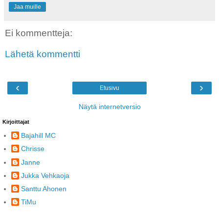
Jaa muille
Ei kommentteja:
Lähetä kommentti
‹
›
Etusivu
Näytä internetversio
Kirjoittajat
Bajahill MC
Chrisse
Janne
Jukka Vehkaoja
Santtu Ahonen
TiMu