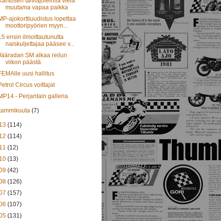
Kantosen talviajoleirillä vielä
muutama vapaa paikka
MP-ajokorttiuudistus lopettaa
moottoripyörien myyn...
15 ensin ilmoittautunutta
naiskuljettajaa pääsee v...
Jääradan SM alkaa reilun
viikon päästä
FEMAlle uusi hallitus
Petrol Circus voittajat
MP14 - Perjantain galleria
tammikuuta
(7)
13
(114)
12
(114)
11
(12)
10
(13)
09
(42)
08
(126)
07
(157)
06
(107)
05
(131)