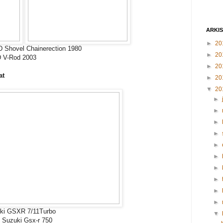
ARKI
►
20
-D Shovel Chainerection 1980
►
20
D V-Rod 2003
►
20
at
►
20
▼
20
►
►
►
►
►
►
►
►
►
►
zuki GSXR 7/11Turbo
▼
, Suzuki Gsx-r 750