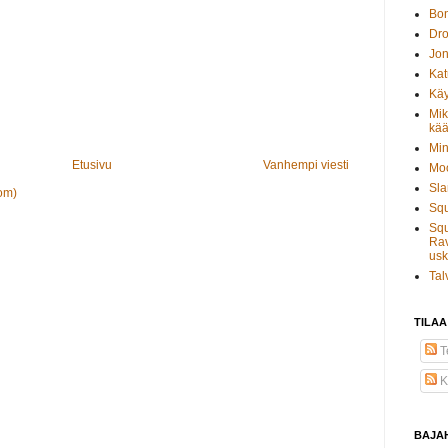
Bo
Dro
Jon
Kat
Käy
Mik
kää
Min
Etusivu
Vanhempi viesti
Moo
Sla
om)
Sq
Squ
Rav
usk
Tal
TILAA
Te
K
BAJA