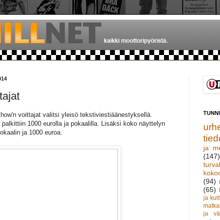
014
tajat
TUNN
w'n voittajat valitsi yleisö tekstiviestiäänestyksellä.
alkittiin 1000 eurolla ja pokaalilla. Lisäksi koko näyttelyn
urhe
okaalin ja 1000 euroa.
tied
ja m
(147)
turva
koko
(94)
(65)
ja kult
matka
ja vä