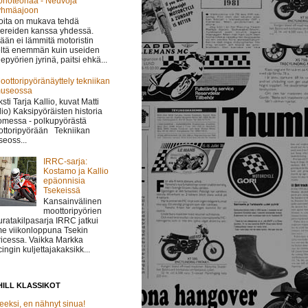
onoteoriaa - Neuvoja
yhmäajoon
oita on mukava tehdä
ereiden kanssa yhdessä.
ään ei lämmitä motoristin
ltä enemmän kuin useiden
epyörien jyrinä, paitsi ehkä...
oottoripyöränäyttely tekniikan
useossa
ksti Tarja Kallio, kuvat Matti
lio) Kaksipyöräisten historia
messa - polkupyörästä
ttoripyörään Tekniikan
eoss...
IRRC-sarja:
Kostamo ja Kallio
epäonnisia
Tsekeissä
Kansainvälinen
moottoripyörien
uratakilpasarja IRRC jatkui
me viikonloppuna Tsekin
icessa. Vaikka Markka
ingin kuljettajakaksikk...
ILL KLASSIKOT
eeksi, en nähnyt sinua!