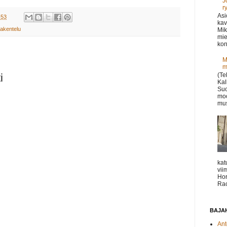
J
r
Asi
:53
kav
rakentelu
Mik
mie
kon
M
m
i
(Te
Kal
Suo
moo
mus
kat
vii
Hor
Rac
BAJAH
Ant