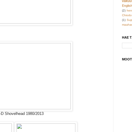
vakuu
Englis
(2)
hen
Chiodo
(1)
Sup
maahan
HAE 
MOOT
 H-D Shovelhead 1980/2013