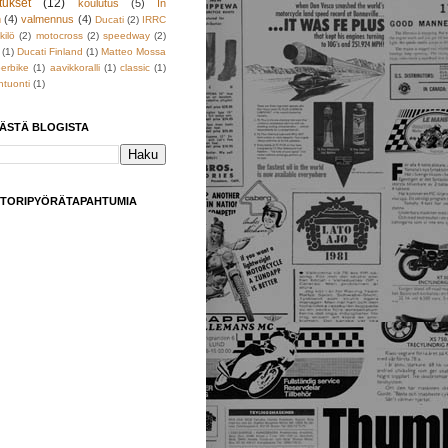
tukset
(12)
koulutus
(5)
In
h
(4)
valmennus
(4)
Ducati
(2)
IRRC
kilö
(2)
motocross
(2)
speedway
(2)
(1)
Ducati Finland
(1)
Matteo Mossa
erbike
(1)
aavikkoralli
(1)
classic
(1)
tuonti
(1)
TÄSTÄ BLOGISTA
TORIPYÖRÄTAPAHTUMIA