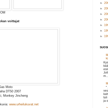
►
20
►
20
ATOM
►
20
►
20
kan voittajat
►
19
►
19
►
19
SUOSI
M
k
Kys
kää
esi
Jol
m...
M
 Gas Moto
"
ves
maha DT50 2007
kah
ki, Monkey Jincheng
tul
ja o
kuvia:
www.urheilukuvat.net