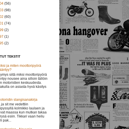
04
(56)
03
(98)
02
(60)
01
(74)
99
(2)
97
(1)
95
(2)
TUT TEKSTIT
iksi ja miten moottoripyörä
ääntyy?
ymys siitä miksi moottoripyörä
ntyy nousee aina silloin tällöin
in motoristien keskuudesta.
lakulla on asiasta hyvä käsitys
otoristin slangisanakirja
 ..ja sit me vedettiin
ipyssyllä kolmikko laulaen ja
vat maassa kun mutkan takaa
i rysä esiin. Tikkari vaan heilu
li pak...