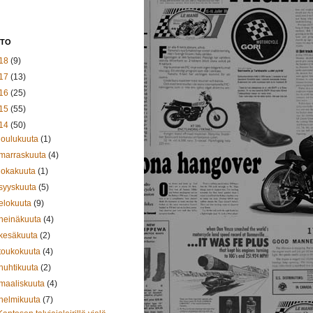
STO
18
(9)
17
(13)
16
(25)
15
(55)
14
(50)
joulukuuta
(1)
marraskuuta
(4)
lokakuuta
(1)
syyskuuta
(5)
elokuuta
(9)
heinäkuuta
(4)
kesäkuuta
(2)
toukokuuta
(4)
huhtikuuta
(2)
maaliskuuta
(4)
helmikuuta
(7)