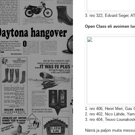
3. nro 322, Edvard Seger, 
Open Class eli avoimen luo
1. nro 406, Henri Meri, Gas
2. nro 402, Nico Lähde, Ya
3. nro 404, Teuvo Lounakos
Nämä ja paljon muita messu