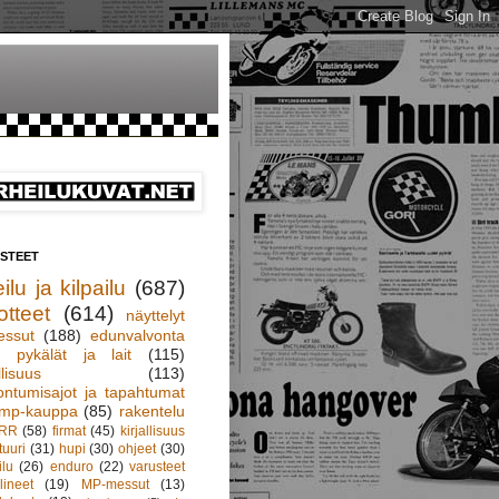
ISTEET
ilu ja kilpailu
(687)
otteet
(614)
näyttelyt
essut
(188)
edunvalvonta
pykälät ja lait
(115)
llisuus
(113)
ontumisajot ja tapahtumat
mp-kauppa
(85)
rakentelu
RR
(58)
firmat
(45)
kirjallisuus
tuuri
(31)
hupi
(30)
ohjeet
(30)
ilu
(26)
enduro
(22)
varusteet
lineet
(19)
MP-messut
(13)