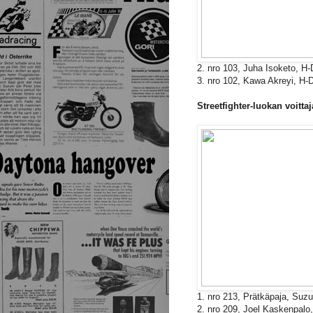
2. nro 103, Juha Isoketo, H
3. nro 102, Kawa Akreyi, H-
Streetfighter-luokan voittaj
1. nro 213, Prätkäpaja, Su
2. nro 209, Joel Kaskenpalo