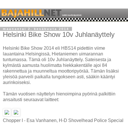
maanantai 2. kesäkuuta 2014
Helsinki Bike Show 10v Juhlanäyttely
Helsinki Bike Show 2014 eli HBS14 pidettiin viime
lauantaina Helsingissä, Hietaniemen uimarannan
tuntumassa. Tämä oli 10v Juhlanäyttely. Sateisesta ja
kylmästä aamusta huolimatta hiekkakentälle ajoi 84
rakennettua ja muunneltua moottoripyörää. Tämän lisäksi
yleisöä parveili paikalla tungokseen asti, sääkin kääntyi
aurinkoiseksi.
Tämän vuotisen näyttelyn hienoimpina pyörinä palkittiin
ansaitusti seuraavat laitteet:
Chopper I - Esa Vanhanen, H-D Shovelhead Police Special