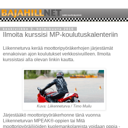
keskiviikko 3. helmikuuta 2016
Ilmoita kurssisi MP-koulutuskalenteriin
Liikenneturva kerää moottoripyöräkerhojen järjestämät
ennakoivan ajon koulutukset verkkosivuilleen. Ilmoita
kurssistasi alla olevan linkin kautta.
Kuva: Liikenneturva / Timo Muilu
Järjestääkö moottoripyöräkerhonne tänä vuonna
Liikenneturvan MPEAK®-oppien tai Mitä
moottoripyöräilijöiden kuolemankolareista voidaan oppia -