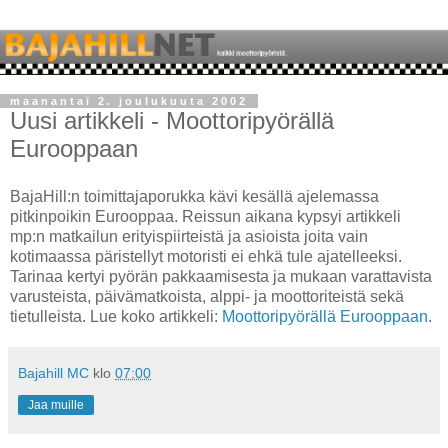
maanantai 2. joulukuuta 2002
Uusi artikkeli - Moottoripyörällä
Eurooppaan
BajaHill:n toimittajaporukka kävi kesällä ajelemassa
pitkinpoikin Eurooppaa. Reissun aikana kypsyi artikkeli
mp:n matkailun erityispiirteistä ja asioista joita vain
kotimaassa päristellyt motoristi ei ehkä tule ajatelleeksi.
Tarinaa kertyi pyörän pakkaamisesta ja mukaan varattavista
varusteista, päivämatkoista, alppi- ja moottoriteistä sekä
tietulleista. Lue koko artikkeli:
Moottoripyörällä Eurooppaan
.
Bajahill MC
klo
07:00
Jaa muille