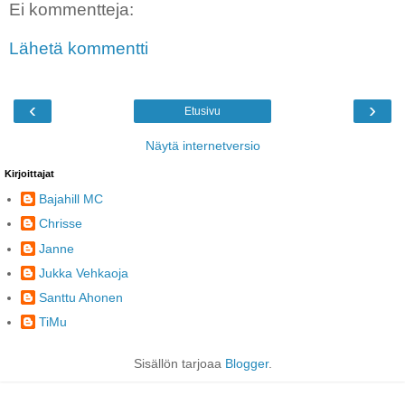
Ei kommentteja:
Lähetä kommentti
‹
›
Etusivu
Näytä internetversio
Kirjoittajat
Bajahill MC
Chrisse
Janne
Jukka Vehkaoja
Santtu Ahonen
TiMu
Sisällön tarjoaa
Blogger
.