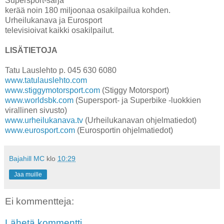
Supersport-sarja
kerää noin 180 miljoonaa osakilpailua kohden.
Urheilukanava ja Eurosport
televisioivat kaikki osakilpailut.
LISÄTIETOJA
Tatu Lauslehto p. 045 630 6080
www.tatulauslehto.com
www.stiggymotorsport.com
(Stiggy Motorsport)
www.worldsbk.com
(Supersport- ja Superbike -luokkien
virallinen sivusto)
www.urheilukanava.tv
(Urheilukanavan ohjelmatiedot)
www.eurosport.com
(Eurosportin ohjelmatiedot)
Bajahill MC
klo
10:29
Jaa muille
Ei kommentteja:
Lähetä kommentti