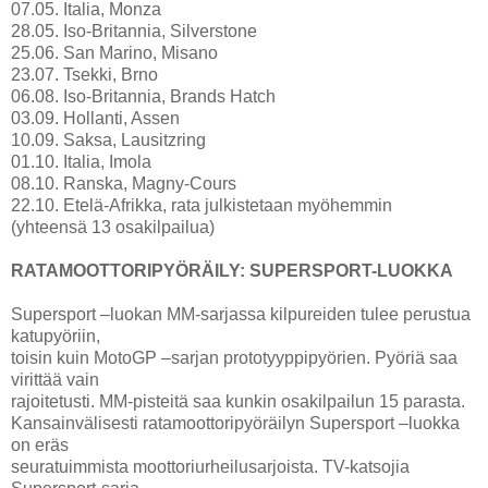
07.05. Italia, Monza
28.05. Iso-Britannia, Silverstone
25.06. San Marino, Misano
23.07. Tsekki, Brno
06.08. Iso-Britannia, Brands Hatch
03.09. Hollanti, Assen
10.09. Saksa, Lausitzring
01.10. Italia, Imola
08.10. Ranska, Magny-Cours
22.10. Etelä-Afrikka, rata julkistetaan myöhemmin
(yhteensä 13 osakilpailua)
RATAMOOTTORIPYÖRÄILY: SUPERSPORT-LUOKKA
Supersport –luokan MM-sarjassa kilpureiden tulee perustua
katupyöriin,
toisin kuin MotoGP –sarjan prototyyppipyörien. Pyöriä saa
virittää vain
rajoitetusti. MM-pisteitä saa kunkin osakilpailun 15 parasta.
Kansainvälisesti ratamoottoripyöräilyn Supersport –luokka
on eräs
seuratuimmista moottoriurheilusarjoista. TV-katsojia