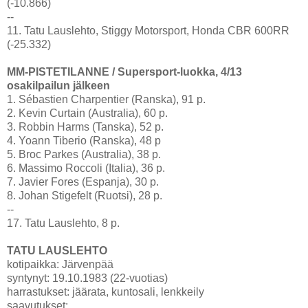
(-10.866)
--
11. Tatu Lauslehto, Stiggy Motorsport, Honda CBR 600RR
(-25.332)
MM-PISTETILANNE / Supersport-luokka, 4/13
osakilpailun jälkeen
1. Sébastien Charpentier (Ranska), 91 p.
2. Kevin Curtain (Australia), 60 p.
3. Robbin Harms (Tanska), 52 p.
4. Yoann Tiberio (Ranska), 48 p
5. Broc Parkes (Australia), 38 p.
6. Massimo Roccoli (Italia), 36 p.
7. Javier Fores (Espanja), 30 p.
8. Johan Stigefelt (Ruotsi), 28 p.
--
17. Tatu Lauslehto, 8 p.
TATU LAUSLEHTO
kotipaikka: Järvenpää
syntynyt: 19.10.1983 (22-vuotias)
harrastukset: jäärata, kuntosali, lenkkeily
saavutukset: