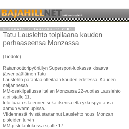
sunnuntai 7. toukokuuta 2006
Tatu Lauslehto toipilaana kauden
parhaaseensa Monzassa
(Tiedote)
Ratamoottoripyöräilyn Supersport-luokassa kisaava
järvenpääläinen Tatu
Lauslehto parantaa otteitaan kauden edetessä. Kauden
neljännessä
MM-osakilpailussa Italian Monzassa 22-vuotias Lauslehto
ajoi sijalle 11,
telottuaan sitä ennen sekä itsensä että ykköspyöränsä
aamun warm upissa.
Viidennestä rivistä startannut Lauslehto nousi Monzan
pisteiden turvin
MM-pistetaulukossa sijalle 17.