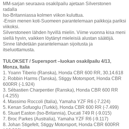
MM-sarjan seuraava osakilpailu ajetaan Silverstonen
radalla
Iso-Britanniassa kolmen viikon kuluttua.
-Ensin menen koti-Suomeen parantelemaan paikkoja pariksi
viikoksi.
Silverstoneen lähden hyvillä mielin. Viime vuonna kisa meni
siellä hyvin, vaikken löytänyt mieleisiä alustan säätöjä.
Sinne lähdetään parantelemaan sijoitusta ja
itseluottamusta.
TULOKSET / Supersport –luokan osakilpailu 4/13,
Monza, Italia
1. Yoann Tiberio (Ranska), Honda CBR 600 RR, 30.14.618
2. Robbin Harms (Tanska), Stiggy Motorsport, Honda CBR
600RR (-1.924)
3. Sébastien Charpentier (Ranska), Honda CBR 600 RR
(-4.255)
4. Massimo Roccoli (Italia), Yamaha YZF R6 (-7.224)
5. Kenan Sofuoglu (Turkki), Honda CBR 600 RR (-7.499)
6. Stuart Easton (Iso-Britannia), Ducati 749 R (-9.015)
7. Broc Parkes (Australia), Yamaha YZF R6 (-9.117)
8. Johan Stigefelt, Stiggy Motorsport, Honda CBR 600RR