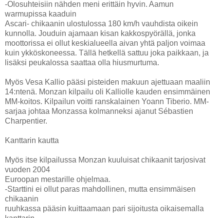
-Olosuhteisiin nähden meni erittäin hyvin. Aamun
warmupissa kaaduin
Ascari- chikaanin ulostulossa 180 km/h vauhdista oikein
kunnolla. Jouduin ajamaan kisan kakkospyörällä, jonka
moottorissa ei ollut keskialueella aivan yhtä paljon voimaa
kuin ykköskoneessa. Tällä hetkellä sattuu joka paikkaan, ja
lisäksi peukalossa saattaa olla hiusmurtuma.
Myös Vesa Kallio pääsi pisteiden makuun ajettuaan maaliin
14:ntenä. Monzan kilpailu oli Kalliolle kauden ensimmäinen
MM-koitos. Kilpailun voitti ranskalainen Yoann Tiberio. MM-
sarjaa johtaa Monzassa kolmanneksi ajanut Sébastien
Charpentier.
Kanttarin kautta
Myös itse kilpailussa Monzan kuuluisat chikaanit tarjosivat
vuoden 2004
Euroopan mestarille ohjelmaa.
-Starttini ei ollut paras mahdollinen, mutta ensimmäisen
chikaanin
ruuhkassa pääsin kuittaamaan pari sijoitusta oikaisemalla