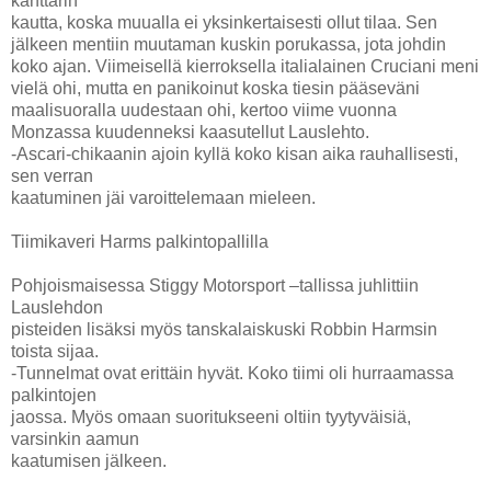
kanttarin
kautta, koska muualla ei yksinkertaisesti ollut tilaa. Sen
jälkeen mentiin muutaman kuskin porukassa, jota johdin
koko ajan. Viimeisellä kierroksella italialainen Cruciani meni
vielä ohi, mutta en panikoinut koska tiesin pääseväni
maalisuoralla uudestaan ohi, kertoo viime vuonna
Monzassa kuudenneksi kaasutellut Lauslehto.
-Ascari-chikaanin ajoin kyllä koko kisan aika rauhallisesti,
sen verran
kaatuminen jäi varoittelemaan mieleen.
Tiimikaveri Harms palkintopallilla
Pohjoismaisessa Stiggy Motorsport –tallissa juhlittiin
Lauslehdon
pisteiden lisäksi myös tanskalaiskuski Robbin Harmsin
toista sijaa.
-Tunnelmat ovat erittäin hyvät. Koko tiimi oli hurraamassa
palkintojen
jaossa. Myös omaan suoritukseeni oltiin tyytyväisiä,
varsinkin aamun
kaatumisen jälkeen.