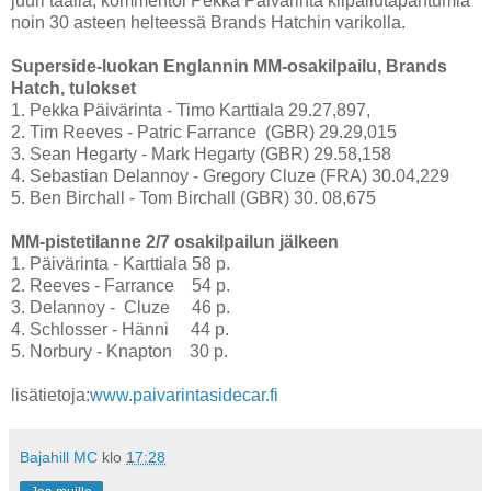
juuri täällä, kommentoi Pekka Päivärinta kilpailutapahtumia
noin 30 asteen helteessä Brands Hatchin varikolla.
Superside-luokan Englannin MM-osakilpailu, Brands
Hatch, tulokset
1. Pekka Päivärinta - Timo Karttiala 29.27,897,
2. Tim Reeves - Patric Farrance (GBR) 29.29,015
3. Sean Hegarty - Mark Hegarty (GBR) 29.58,158
4. Sebastian Delannoy - Gregory Cluze (FRA) 30.04,229
5. Ben Birchall - Tom Birchall (GBR) 30. 08,675
MM-pistetilanne 2/7 osakilpailun jälkeen
1. Päivärinta - Karttiala 58 p.
2. Reeves - Farrance 54 p.
3. Delannoy - Cluze 46 p.
4. Schlosser - Hänni 44 p.
5. Norbury - Knapton 30 p.
lisätietoja:
www.paivarintasidecar.fi
Bajahill MC
klo
17:28