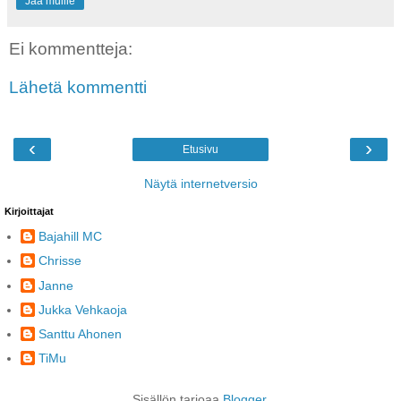
Jaa muille
Ei kommentteja:
Lähetä kommentti
‹
›
Etusivu
Näytä internetversio
Kirjoittajat
Bajahill MC
Chrisse
Janne
Jukka Vehkaoja
Santtu Ahonen
TiMu
Sisällön tarjoaa
Blogger
.