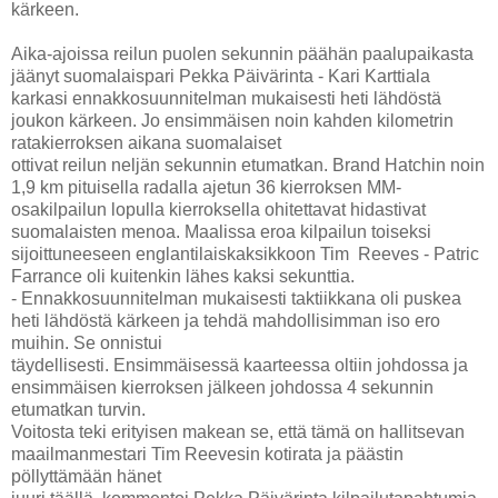
kärkeen.
Aika-ajoissa reilun puolen sekunnin päähän paalupaikasta
jäänyt suomalaispari Pekka Päivärinta - Kari Karttiala
karkasi ennakkosuunnitelman mukaisesti heti lähdöstä
joukon kärkeen. Jo ensimmäisen noin kahden kilometrin
ratakierroksen aikana suomalaiset
ottivat reilun neljän sekunnin etumatkan. Brand Hatchin noin
1,9 km pituisella radalla ajetun 36 kierroksen MM-
osakilpailun lopulla kierroksella ohitettavat hidastivat
suomalaisten menoa. Maalissa eroa kilpailun toiseksi
sijoittuneeseen englantilaiskaksikkoon Tim Reeves - Patric
Farrance oli kuitenkin lähes kaksi sekunttia.
- Ennakkosuunnitelman mukaisesti taktiikkana oli puskea
heti lähdöstä kärkeen ja tehdä mahdollisimman iso ero
muihin. Se onnistui
täydellisesti. Ensimmäisessä kaarteessa oltiin johdossa ja
ensimmäisen kierroksen jälkeen johdossa 4 sekunnin
etumatkan turvin.
Voitosta teki erityisen makean se, että tämä on hallitsevan
maailmanmestari Tim Reevesin kotirata ja päästin
pöllyttämään hänet