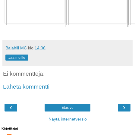
Bajahill MC
klo
14:06
Jaa muille
Ei kommentteja:
Lähetä kommentti
‹
›
Etusivu
Näytä internetversio
Kirjoittajat