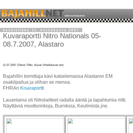
keskiviikko 11. heinäkuuta 2007
Kuvaraportti Nitro Nationals 05-
08.7.2007, Alastaro
11.07.2007 (Teksti TiMu ,Kuvat Urheilukuvat.net)
Bajahillin toimittaja kävi katselemassa Alastaron EM
osakilpailua ja olihan se menoa.
FHRAn
Kisaraportti
Lauantaina oli Nitrolaitteet radalla ääntä ja tapahtumia riitti.
Näyttäviä moottoririkoja, Burniksia, Keulimista jne.