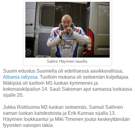
Sakke Häyrinen tauolla.
Suurin edustus Suomella oli edellisessä aavikkorallissa,
Albania rallyssa
. Tuolloin mukana oli seitsemän kuljettajaa.
Mäkipää oli tuolloin M1-luokan kymmenes ja
kokonaiskilpailun 14. Sauli Saksman ajoi samassa luokassa
sijalle 20.
Jukka Ristiluoma M2-luokan seitsemäs, Samuli Sallinen
saman luokan kahdestoista ja Erik Kunnas sijalla 13.
Häyrinen loukkaantui ja Miki Timonen joutui keskeyttämään
fyysisten vaivojen takia.