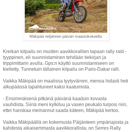
Mäkipää neljännen päivän maastokokeella.
Kreikan kilpailu on muiden aavikkorallien tapaan rally raid -
tyyppinen, eli suunnistaminen tehdään tiekirjan ja
trippimittarin avulla. Gps:n käyttö suunnistamiseen on
kielletty. Tunnetuin tällainen kilpailu on Paris-Dakar ralli.
Vaikka Mäkipää on maalissa tyytyväinen, menoa hidasti heti
alkupäässä tapahtuneet kaksi kaatumista.
- Ensimmäisenä pitkänä päivänä kaaduin kovasta
vauhdista. Siinä meni kylkiluu ja vasen peukalo turposi niin,
ettei hanskaa meinannut saada käteen, Mäkipää kertoo.
Vaikka Mäkipäällä on kokemusta Päijänteen ympäriajosta ja
kahdesta aikaisemmasta aavikkorallista, on Serres Rally