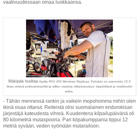
vaativuudessaan omaa luokkaansa.
Mäkipää huoltaa
Aprilia RXV 450 Merriman Replicaa. Pyörään on asennettu 15,5
litraa vetävä polttoainetankki ja rallien vaatima mittarivarustus: trippimittarit ja roadbookin
teline.
- Tähän mennessä rankin ja vaikein mopohomma mihin olen
ikinä osaa ottanut. Reiteistä olisi suomalainen endurokisan
järjestäjä kateudesta vihreä. Kuudentena kilpailupäivänä oli
80 kilometriä mutaspooria. Pari kilpakumppania tippui 12
metriä syvään, veden syömään mutarailoon.