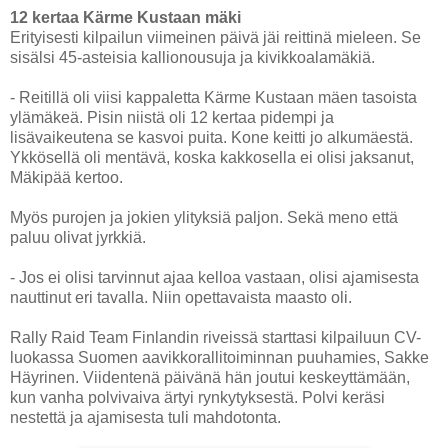
12 kertaa Kärme Kustaan mäki
Erityisesti kilpailun viimeinen päivä jäi reittinä mieleen. Se
sisälsi 45-asteisia kallionousuja ja kivikkoalamäkiä.
- Reitillä oli viisi kappaletta Kärme Kustaan mäen tasoista
ylämäkeä. Pisin niistä oli 12 kertaa pidempi ja
lisävaikeutena se kasvoi puita. Kone keitti jo alkumäestä.
Ykkösellä oli mentävä, koska kakkosella ei olisi jaksanut,
Mäkipää kertoo.
Myös purojen ja jokien ylityksiä paljon. Sekä meno että
paluu olivat jyrkkiä.
- Jos ei olisi tarvinnut ajaa kelloa vastaan, olisi ajamisesta
nauttinut eri tavalla. Niin opettavaista maasto oli.
Rally Raid Team Finlandin riveissä starttasi kilpailuun CV-
luokassa Suomen aavikkorallitoiminnan puuhamies, Sakke
Häyrinen. Viidentenä päivänä hän joutui keskeyttämään,
kun vanha polvivaiva ärtyi rynkytyksestä. Polvi keräsi
nestettä ja ajamisesta tuli mahdotonta.