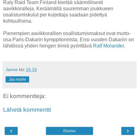
Raly Raid Team Finland kiertää säännölisesti
aavikkoralleja. Keräämällä suuremman joukkueen
osalistumiskulut per kuljettaja saadaan pidettyä
kohtuullisina.
Pienempien aavikkorallien osallistumismaksut ovat murto-
osa Paris-Dakarin kymppitonnista. Ensi vuoden Dakariin on
lähdössä yhden hengen tiimiä pyörittävä
Ralf Molander
.
Janne
klo
15:15
Jaa muille
Ei kommentteja:
Lähetä kommentti
‹
›
Etusivu