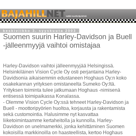
keskiviikko 3. syyskuuta 2003
Suomen suurin Harley-Davidson ja Buell
-jälleenmyyjä vaihtoi omistajaa
Harley-Davidson vaihtoi jälleenmyyjää Helsingissä.
Helsinkiläinen Vision Cycle Oy osti perjantaina Harley-
Davidsonia aikaisemmin edustaneen Hoghaus Oy:n koko
osakekannan yrityksen omistaneelta Sumeko Oy:ltä.
Yrityksen toiminta tulee jatkumaan Hoghaus -nimisenä
entisessä toimipaikassa Konalassa.
- Olemme Vision Cycle Oy:ssä tehneet Harley-Davidson ja
Buell - moottoripyörien huoltoa, korjausta ja rakentamista
sekä customointia. Halusimme nyt kasvattaa
liiketoimintaamme kertaheitolla ja kunnolla. Harley-
Davidson on unelmamerkki, jonka kehittäminen Suomen
kokoisilla markkinoilla on haasteellista, kertoo Hoghaus