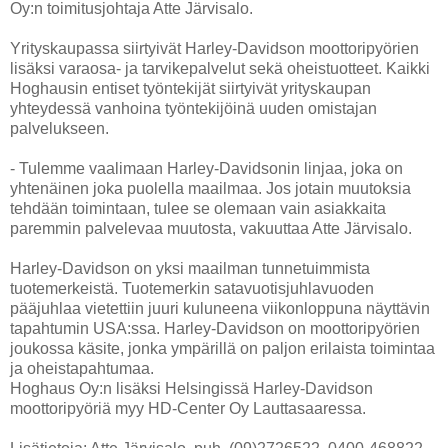
Oy:n toimitusjohtaja Atte Järvisalo.
Yrityskaupassa siirtyivät Harley-Davidson moottoripyörien
lisäksi varaosa- ja tarvikepalvelut sekä oheistuotteet. Kaikki
Hoghausin entiset työntekijät siirtyivät yrityskaupan
yhteydessä vanhoina työntekijöinä uuden omistajan
palvelukseen.
- Tulemme vaalimaan Harley-Davidsonin linjaa, joka on
yhtenäinen joka puolella maailmaa. Jos jotain muutoksia
tehdään toimintaan, tulee se olemaan vain asiakkaita
paremmin palvelevaa muutosta, vakuuttaa Atte Järvisalo.
Harley-Davidson on yksi maailman tunnetuimmista
tuotemerkeistä. Tuotemerkin satavuotisjuhlavuoden
pääjuhlaa vietettiin juuri kuluneena viikonloppuna näyttävin
tapahtumin USA:ssa. Harley-Davidson on moottoripyörien
joukossa käsite, jonka ympärillä on paljon erilaista toimintaa
ja oheistapahtumaa.
Hoghaus Oy:n lisäksi Helsingissä Harley-Davidson
moottoripyöriä myy HD-Center Oy Lauttasaaressa.