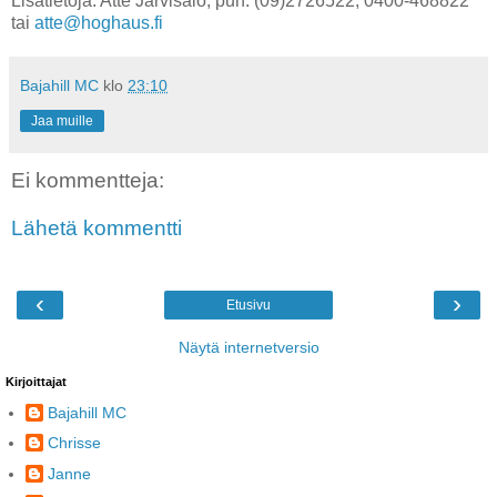
Lisätietoja: Atte Järvisalo, puh. (09)2726522, 0400-468822
tai
atte@hoghaus.fi
Bajahill MC
klo
23:10
Jaa muille
Ei kommentteja:
Lähetä kommentti
‹
›
Etusivu
Näytä internetversio
Kirjoittajat
Bajahill MC
Chrisse
Janne