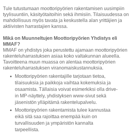
Tule tutustumaan moottoripyörien rakentamisen uusimpiin
tyylisuuntiin, käsityötaitoihin sekä ihmisiin. Tilaisuudessa on
mahdollisuus myös tavata ja keskustella alan yrittäjien ja
aktiivisten harrastajien kanssa.
Mikä on Muunneltujen Moottoripyörien Yhdistys eli
MMAF?
MMAF on yhdistys joka perustettu ajamaan moottoripyörien
rakenteluharrastuksen asiaa koko valtakunnan alueella.
Tavoitteena muun muassa on alentaa moottoripyörien
rakenteluharrastuksen viranomaiskustannuksia.
Moottoripyörien rakentajille tarjotaan tietoa,
tilaisuuksia ja paikkoja vaihtaa kokemuksia ja
osaamista. Tällaisia voivat esimerkiksi olla drive-
in MP-näyttely, yhdistyksen www-sivut sekä
jäsenistön ylläpitämä rakentelupalvelu.
Moottoripyörien rakentamista tulee kannustaa
eikä sitä saa rajoittaa enempää kuin on
turvallisuuden ja ympäristön kannalta
tarpeellista.