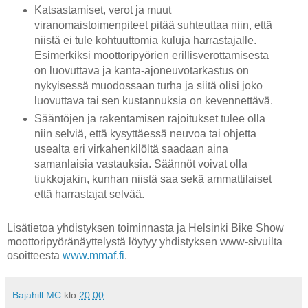
Katsastamiset, verot ja muut
viranomaistoimenpiteet pitää suhteuttaa niin, että
niistä ei tule kohtuuttomia kuluja harrastajalle.
Esimerkiksi moottoripyörien erillisverottamisesta
on luovuttava ja kanta-ajoneuvotarkastus on
nykyisessä muodossaan turha ja siitä olisi joko
luovuttava tai sen kustannuksia on kevennettävä.
Sääntöjen ja rakentamisen rajoitukset tulee olla
niin selviä, että kysyttäessä neuvoa tai ohjetta
usealta eri virkahenkilöltä saadaan aina
samanlaisia vastauksia. Säännöt voivat olla
tiukkojakin, kunhan niistä saa sekä ammattilaiset
että harrastajat selvää.
Lisätietoa yhdistyksen toiminnasta ja Helsinki Bike Show
moottoripyöränäyttelystä löytyy yhdistyksen www-sivuilta
osoitteesta
www.mmaf.fi
.
Bajahill MC
klo
20:00