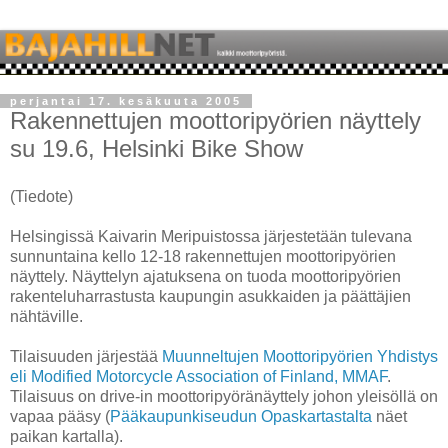
perjantai 17. kesäkuuta 2005
Rakennettujen moottoripyörien näyttely
su 19.6, Helsinki Bike Show
(Tiedote)
Helsingissä Kaivarin Meripuistossa järjestetään tulevana
sunnuntaina kello 12-18 rakennettujen moottoripyörien
näyttely. Näyttelyn ajatuksena on tuoda moottoripyörien
rakenteluharrastusta kaupungin asukkaiden ja päättäjien
nähtäville.
Tilaisuuden järjestää
Muunneltujen Moottoripyörien Yhdistys
eli Modified Motorcycle Association of Finland, MMAF
.
Tilaisuus on drive-in moottoripyöränäyttely johon yleisöllä on
vapaa pääsy (
Pääkaupunkiseudun Opaskartastalta
näet
paikan kartalla).