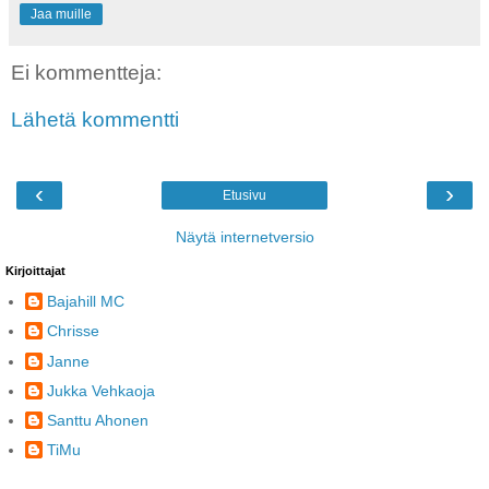
Jaa muille
Ei kommentteja:
Lähetä kommentti
‹
›
Etusivu
Näytä internetversio
Kirjoittajat
Bajahill MC
Chrisse
Janne
Jukka Vehkaoja
Santtu Ahonen
TiMu