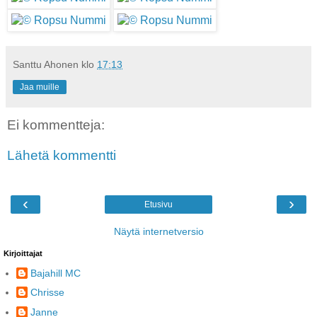
Santtu Ahonen
klo
17:13
Jaa muille
Ei kommentteja:
Lähetä kommentti
‹
›
Etusivu
Näytä internetversio
Kirjoittajat
Bajahill MC
Chrisse
Janne