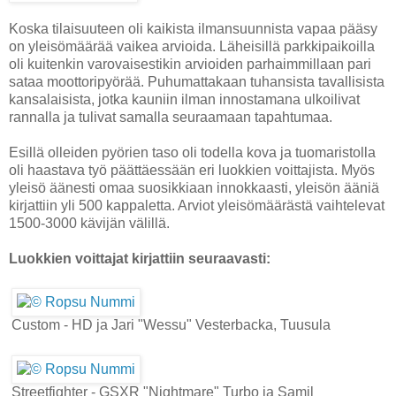
Koska tilaisuuteen oli kaikista ilmansuunnista vapaa pääsy
on yleisömäärää vaikea arvioida. Läheisillä parkkipaikoilla
oli kuitenkin varovaisestikin arvioiden parhaimmillaan pari
sataa moottoripyörää. Puhumattakaan tuhansista tavallisista
kansalaisista, jotka kauniin ilman innostamana ulkoilivat
rannalla ja tulivat samalla seuraamaan tapahtumaa.
Esillä olleiden pyörien taso oli todella kova ja tuomaristolla
oli haastava työ päättäessään eri luokkien voittajista. Myös
yleisö äänesti omaa suosikkiaan innokkaasti, yleisön ääniä
kirjattiin yli 500 kappaletta. Arviot yleisömäärästä vaihtelevat
1500-3000 kävijän välillä.
Luokkien voittajat kirjattiin seuraavasti:
Custom - HD ja Jari "Wessu" Vesterbacka, Tuusula
Streetfighter - GSXR "Nightmare" Turbo ja Samil