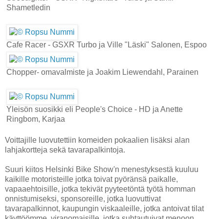
Shametledin
Cafe Racer - GSXR Turbo ja Ville "Läski" Salonen, Espoo
Chopper- omavalmiste ja Joakim Liewendahl, Parainen
Yleisön suosikki eli People's Choice - HD ja Anette
Ringbom, Karjaa
Voittajille luovutettiin komeiden pokaalien lisäksi alan
lahjakortteja sekä tavarapalkintoja.
Suuri kiitos Helsinki Bike Show'n menestyksestä kuuluu
kaikille motoristeille jotka toivat pyöränsä paikalle,
vapaaehtoisille, jotka tekivät pyyteetöntä työtä homman
onnistumiseksi, sponsoreille, jotka luovuttivat
tavarapalkinnot, kaupungin viskaaleille, jotka antoivat tilat
käyttöömme, viranomaisille, jotka suhtautuivat menoon