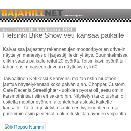
sunnuntai 19. kesäkuuta 2005
Helsinki Bike Show veti kansaa paikalle
Kaivarissa järjestetty rakennettujen moottoripyörien drive-in
näyttelyn menestys oli järjestäjillekin yllätys. Suunnitelmissa
olikin saada paikalle reilut 20 pyörää. Toisin kävi, pyöriä tuli
tähän ensimmäiseen drive-in näyttelyyn yli 60!
Taivaallinen Kelikeskus kärvensi maltan ristin muotoon
jaettua näyttelykenttää koko päivän ajan. Chopper, Custom,
Cafe Racer ja Streetfighter -luokkien pyörät oli jaettu omiin
karsinoihinsa ristin eri sakaroihin. Näyttelyn tarkoitushan oli
esitellä moottoripyörien rakenteluharrastusta kaikelle
kansalle. Tällä järjestelyllä saatiin eri tyylisuuntien eroja
paremmin esiin ja yleisöllä oli reilusti tilaa pyörien ympärillä.