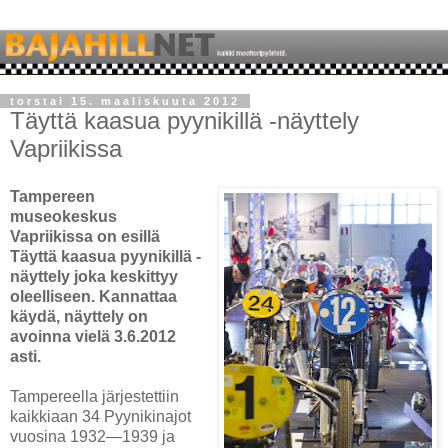
torstai 15. maaliskuuta 2012
Täyttä kaasua pyynikillä -näyttely
Vapriikissa
Tampereen
museokeskus
Vapriikissa on esillä
Täyttä kaasua pyynikillä -
näyttely joka keskittyy
oleelliseen. Kannattaa
käydä, näyttely on
avoinna vielä 3.6.2012
asti.
Tampereella järjestettiin
kaikkiaan 34 Pyynikinajot
vuosina 1932—1939 ja