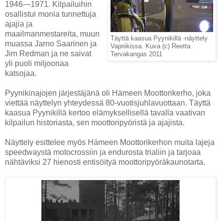
1946—1971. Kilpailuihin
osallistui monia tunnettuja
ajajia ja
maailmanmestareita, muun
Täyttä kaasua Pyynikillä -näyttely
muassa Jarno Saarinen ja
Vapriikissa. Kuva (c) Reetta
Jim Redman ja ne saivat
Tervakangas 2011
yli puoli miljoonaa
katsojaa.
Pyynikinajojen järjestäjänä oli Hämeen Moottorikerho, joka
viettää näyttelyn yhteydessä 80-vuotisjuhlavuottaan. Täyttä
kaasua Pyynikillä kertoo elämyksellisellä tavalla vaativan
kilpailun historiasta, sen moottoripyöristä ja ajajista.
Näyttely esittelee myös Hämeen Moottorikerhon muita lajeja
speedwaystä motocrossiin ja endurosta trialiin ja tarjoaa
nähtäviksi 27 hienosti entisöityä moottoripyöräkaunotarta.