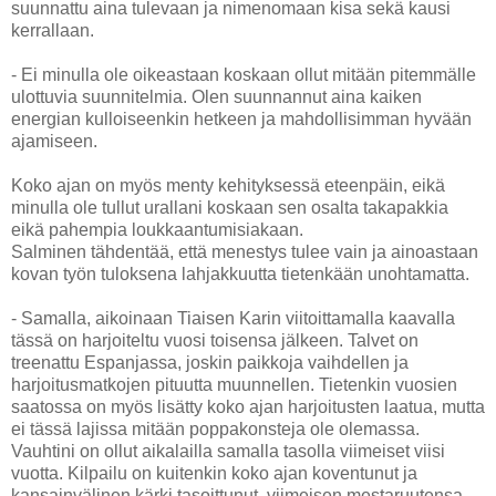
suunnattu aina tulevaan ja nimenomaan kisa sekä kausi
kerrallaan.
- Ei minulla ole oikeastaan koskaan ollut mitään pitemmälle
ulottuvia suunnitelmia. Olen suunnannut aina kaiken
energian kulloiseenkin hetkeen ja mahdollisimman hyvään
ajamiseen.
Koko ajan on myös menty kehityksessä eteenpäin, eikä
minulla ole tullut urallani koskaan sen osalta takapakkia
eikä pahempia loukkaantumisiakaan.
Salminen tähdentää, että menestys tulee vain ja ainoastaan
kovan työn tuloksena lahjakkuutta tietenkään unohtamatta.
- Samalla, aikoinaan Tiaisen Karin viitoittamalla kaavalla
tässä on harjoiteltu vuosi toisensa jälkeen. Talvet on
treenattu Espanjassa, joskin paikkoja vaihdellen ja
harjoitusmatkojen pituutta muunnellen. Tietenkin vuosien
saatossa on myös lisätty koko ajan harjoitusten laatua, mutta
ei tässä lajissa mitään poppakonsteja ole olemassa.
Vauhtini on ollut aikalailla samalla tasolla viimeiset viisi
vuotta. Kilpailu on kuitenkin koko ajan koventunut ja
kansainvälinen kärki tasoittunut, viimeisen mestaruutensa