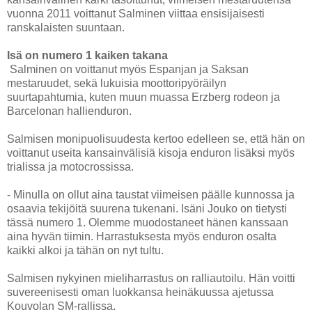
vuonna 2011 voittanut Salminen viittaa ensisijaisesti
ranskalaisten suuntaan.
Isä on numero 1 kaiken takana
Salminen on voittanut myös Espanjan ja Saksan
mestaruudet, sekä lukuisia moottoripyöräilyn
suurtapahtumia, kuten muun muassa Erzberg rodeon ja
Barcelonan hallienduron.
Salmisen monipuolisuudesta kertoo edelleen se, että hän on
voittanut useita kansainvälisiä kisoja enduron lisäksi myös
trialissa ja motocrossissa.
- Minulla on ollut aina taustat viimeisen päälle kunnossa ja
osaavia tekijöitä suurena tukenani. Isäni Jouko on tietysti
tässä numero 1. Olemme muodostaneet hänen kanssaan
aina hyvän tiimin. Harrastuksesta myös enduron osalta
kaikki alkoi ja tähän on nyt tultu.
Salmisen nykyinen mieliharrastus on ralliautoilu. Hän voitti
suvereenisesti oman luokkansa heinäkuussa ajetussa
Kouvolan SM-rallissa.