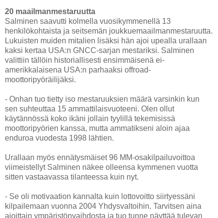
20 maailmanmestaruutta
Salminen saavutti kolmella vuosikymmenellä 13
henkilökohtaista ja seitsemän joukkuemaailmanmestaruutta.
Lukuisten muiden mitalien lisäksi hän ajoi upealla urallaan
kaksi kertaa USA:n GNCC-sarjan mestariksi. Salminen
valittiin tällöin historiallisesti ensimmäisenä ei-
amerikkalaisena USA:n parhaaksi offroad-
moottoripyöräilijäksi.
- Onhan tuo tietty iso mestaruuksien määrä varsinkin kun
sen suhteuttaa 15 ammattilaisvuoteeni. Olen ollut
käytännössä koko ikäni jollain tyylillä tekemisissä
moottoripyörien kanssa, mutta ammatikseni aloin ajaa
enduroa vuodesta 1998 lähtien.
Urallaan myös ennätysmäiset 96 MM-osakilpailuvoittoa
viimeistellyt Salminen näkee olleensa kymmenen vuotta
sitten vastaavassa tilanteessa kuin nyt.
- Se oli motivaation kannalta kuin lottovoitto siirtyessäni
kilpailemaan vuonna 2004 Yhdysvaltoihin. Tarvitsen aina
ajoittain ympäristönvaihdosta ja tuo tunne näyttää tulevan