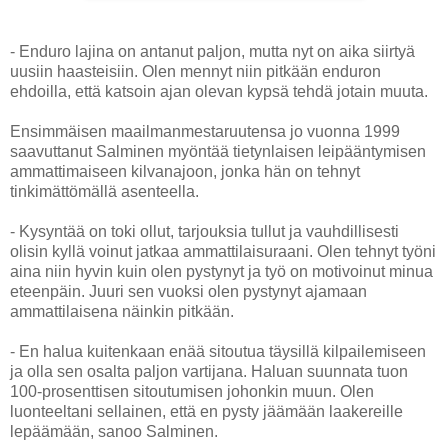
- Enduro lajina on antanut paljon, mutta nyt on aika siirtyä
uusiin haasteisiin. Olen mennyt niin pitkään enduron
ehdoilla, että katsoin ajan olevan kypsä tehdä jotain muuta.
Ensimmäisen maailmanmestaruutensa jo vuonna 1999
saavuttanut Salminen myöntää tietynlaisen leipääntymisen
ammattimaiseen kilvanajoon, jonka hän on tehnyt
tinkimättömällä asenteella.
- Kysyntää on toki ollut, tarjouksia tullut ja vauhdillisesti
olisin kyllä voinut jatkaa ammattilaisuraani. Olen tehnyt työni
aina niin hyvin kuin olen pystynyt ja työ on motivoinut minua
eteenpäin. Juuri sen vuoksi olen pystynyt ajamaan
ammattilaisena näinkin pitkään.
- En halua kuitenkaan enää sitoutua täysillä kilpailemiseen
ja olla sen osalta paljon vartijana. Haluan suunnata tuon
100-prosenttisen sitoutumisen johonkin muun. Olen
luonteeltani sellainen, että en pysty jäämään laakereille
lepäämään, sanoo Salminen.