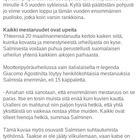
minulle 4-5 vuoden sykleissä. Kyllä tätä päätöstäni pohjusti
jo viime vuoden loppu ja tämän vuoden ensimmäinen
puolisko, jotka koin varsin rankkoina.
Kaikki mestaruudet ovat upeita
Yhteensä 20 maailmanmestaruutta kertoo kaiken siitä,
kuinka kovasta ja menestyneestä urheilijasta on kyse.
Salmisesta voidaan puhua perustellusti suomalaisen
urheilun yhtenä kaikkien aikojen parhaasta.
Moottoripyöräurheilussa vain italialaiselta rr-legenda
Giacomo Agostinilta löytyy henkilökohtaisia mestaruuksia
Salmista enemmän, eli 15 kappaletta.
- Ainahan sitä sanotaan, että ensimmäinen mestaruus on se
paras. Itse en tosin muista sitä enää kuin kuvien kautta.
Uralleni on mahtunut niin paljon hyviä hetkiä, että yhtä
yksittäistä on vaikeaa nostaa ylitse muiden. Kaikki ovat
olleet hienoja hetkiä, summaa Salminen.
Tämä kuvaa myös osuvasti Salmisen suhtautumista
työhönsä. Taakse ei ole jääty vilkuilemaan, vaan katse on