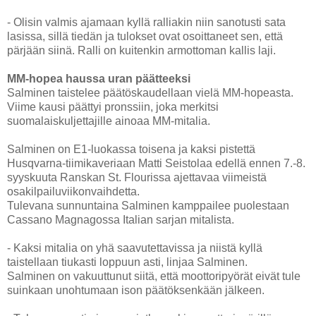
- Olisin valmis ajamaan kyllä ralliakin niin sanotusti sata
lasissa, sillä tiedän ja tulokset ovat osoittaneet sen, että
pärjään siinä. Ralli on kuitenkin armottoman kallis laji.
MM-hopea haussa uran päätteeksi
Salminen taistelee päätöskaudellaan vielä MM-hopeasta.
Viime kausi päättyi pronssiin, joka merkitsi
suomalaiskuljettajille ainoaa MM-mitalia.
Salminen on E1-luokassa toisena ja kaksi pistettä
Husqvarna-tiimikaveriaan Matti Seistolaa edellä ennen 7.-8.
syyskuuta Ranskan St. Flourissa ajettavaa viimeistä
osakilpailuviikonvaihdetta.
Tulevana sunnuntaina Salminen kamppailee puolestaan
Cassano Magnagossa Italian sarjan mitalista.
- Kaksi mitalia on yhä saavutettavissa ja niistä kyllä
taistellaan tiukasti loppuun asti, linjaa Salminen.
Salminen on vakuuttunut siitä, että moottoripyörät eivät tule
suinkaan unohtumaan ison päätöksenkään jälkeen.