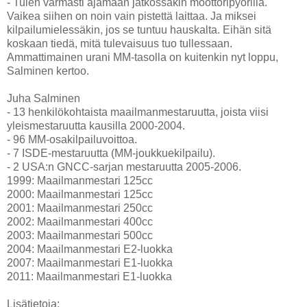
- Tulen varmasti ajamaan jatkossakin moottoripyörillä.
Vaikea siihen on noin vain pistettä laittaa. Ja miksei
kilpailumielessäkin, jos se tuntuu hauskalta. Eihän sitä
koskaan tiedä, mitä tulevaisuus tuo tullessaan.
Ammattimainen urani MM-tasolla on kuitenkin nyt loppu,
Salminen kertoo.
Juha Salminen
- 13 henkilökohtaista maailmanmestaruutta, joista viisi
yleismestaruutta kausilla 2000-2004.
- 96 MM-osakilpailuvoittoa.
- 7 ISDE-mestaruutta (MM-joukkuekilpailu).
- 2 USA:n GNCC-sarjan mestaruutta 2005-2006.
1999: Maailmanmestari 125cc
2000: Maailmanmestari 125cc
2001: Maailmanmestari 250cc
2002: Maailmanmestari 400cc
2003: Maailmanmestari 500cc
2004: Maailmanmestari E2-luokka
2007: Maailmanmestari E1-luokka
2011: Maailmanmestari E1-luokka
Lisätietoja: