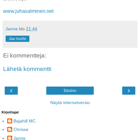
www.juhasalminen.net
Janne
klo
21:44
Jaa muille
Ei kommentteja:
Lähetä kommentti
‹
›
Etusivu
Näytä internetversio
Kirjoittajat
Bajahill MC
Chrisse
Janne