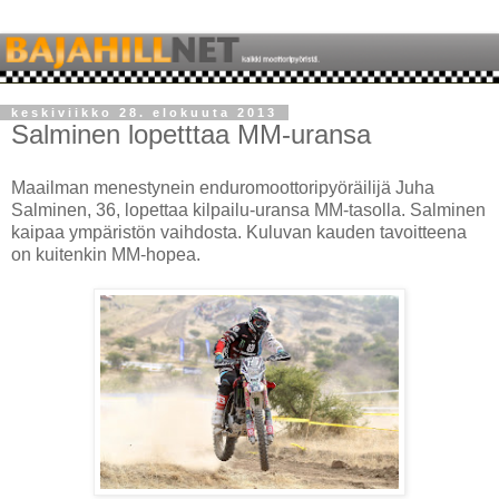
keskiviikko 28. elokuuta 2013
Salminen lopetttaa MM-uransa
Maailman menestynein enduromoottoripyöräilijä Juha
Salminen, 36, lopettaa kilpailu-uransa MM-tasolla. Salminen
kaipaa ympäristön vaihdosta. Kuluvan kauden tavoitteena
on kuitenkin MM-hopea.