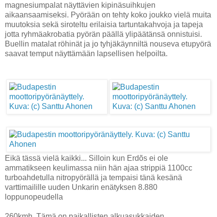
magnesiumpalat näyttävien kipinäsuihkujen
aikaansaamiseksi. Pyörään on tehty koko joukko vielä muita
muutoksia sekä siroteltu erilaisia tartuntakahvoja ja tapeja
jotta ryhmäakrobatia pyörän päällä ylipäätänsä onnistuisi.
Buellin matalat röhinät ja jo tyhjäkäynniltä nouseva etupyörä
saavat temput näyttämään lapsellisen helpoilta.
Eikä tässä vielä kaikki... Silloin kun Erdõs ei ole
ammatikseen keulimassa niin hän ajaa strippiä 1100cc
turboahdetulla nitropyörällä ja tempaisi tänä kesänä
varttimailille uuden Unkarin enätyksen 8.880
loppunopeudella
260kmh. Tämä on paikallisten alkuasukkaiden