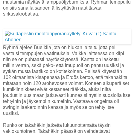
muutamia näyttäviä lamppuöljyburniksia. Ryhmän temppuilu
on siis sanalla sanoen ällistyttävän nautittavaa
sirkusakrobatiaa.
Ryhmä ajelee Buell:lla jota on hiukan laiteltu jotta peli
vastaisi temppujen vaatimuksia. Vaikka laitteessa on kilpi
niin se on puhtaasti näytöskäytössä. Kantta on laskettu
millin verran, sekä pako- että imupuoli on pantu uusiksi ja
sytkän musta laatikko on kotitekoinen. Pelissä käytetään
102 oktaanista kisapensaa ja Erdõs kertoo, että takanakilta
mitataan noin 120 arohevosen voimat. Koneen alkuperäiset
kumikiinnikkeet eivät kestäneet rääkkiä, aluksi niitä
jouduttiin uusimaan jatkuvasti kunnes siirryttiin suosiolla itse
tehtyihin ja jäykempiin kumeihin. Vastaava ongelma oli
swingin laakeroinnin kanssa ja myös se on tehty itse
uusiksi.
Runko on takahäkin jatketta lukuunottamatta täysin
vakiokuntoinen. Takahäkin päässä on vaihdettavat