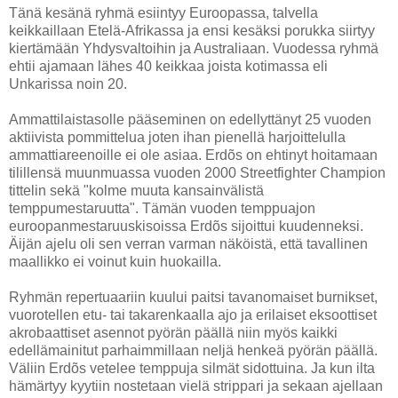
Tänä kesänä ryhmä esiintyy Euroopassa, talvella
keikkaillaan Etelä-Afrikassa ja ensi kesäksi porukka siirtyy
kiertämään Yhdysvaltoihin ja Australiaan. Vuodessa ryhmä
ehtii ajamaan lähes 40 keikkaa joista kotimassa eli
Unkarissa noin 20.
Ammattilaistasolle pääseminen on edellyttänyt 25 vuoden
aktiivista pommittelua joten ihan pienellä harjoittelulla
ammattiareenoille ei ole asiaa. Erdõs on ehtinyt hoitamaan
tilillensä muunmuassa vuoden 2000 Streetfighter Champion
tittelin sekä "kolme muuta kansainvälistä
temppumestaruutta". Tämän vuoden temppuajon
euroopanmestaruuskisoissa Erdõs sijoittui kuudenneksi.
Äijän ajelu oli sen verran varman näköistä, että tavallinen
maallikko ei voinut kuin huokailla.
Ryhmän repertuaariin kuului paitsi tavanomaiset burnikset,
vuorotellen etu- tai takarenkaalla ajo ja erilaiset eksoottiset
akrobaattiset asennot pyörän päällä niin myös kaikki
edellämainitut parhaimmillaan neljä henkeä pyörän päällä.
Väliin Erdõs vetelee temppuja silmät sidottuina. Ja kun ilta
hämärtyy kyytiin nostetaan vielä strippari ja sekaan ajellaan