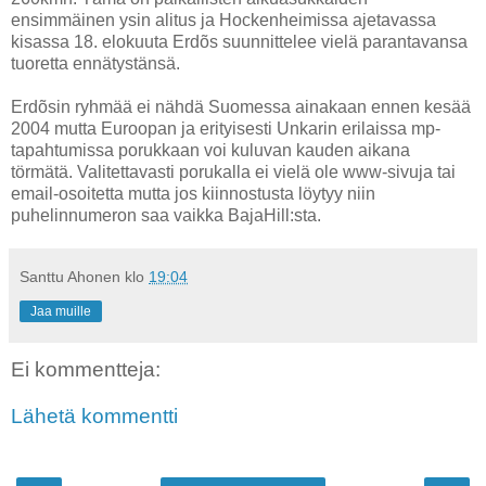
ensimmäinen ysin alitus ja Hockenheimissa ajetavassa
kisassa 18. elokuuta Erdõs suunnittelee vielä parantavansa
tuoretta ennätystänsä.
Erdõsin ryhmää ei nähdä Suomessa ainakaan ennen kesää
2004 mutta Euroopan ja erityisesti Unkarin erilaissa mp-
tapahtumissa porukkaan voi kuluvan kauden aikana
törmätä. Valitettavasti porukalla ei vielä ole www-sivuja tai
email-osoitetta mutta jos kiinnostusta löytyy niin
puhelinnumeron saa vaikka BajaHill:sta.
Santtu Ahonen
klo
19:04
Jaa muille
Ei kommentteja:
Lähetä kommentti