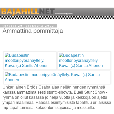
torstai 29. elokuuta 2002
Ammattina pommittaja
Unkarilainen Erdõs Csaba ajaa neljän hengen ryhmänsä
kanssa ammattimaisesti stuntti-showta. Buell Stunt Show -
ryhmä on ollut kasassa jo neljä vuotta ja keikkoja on ajettu
ympäri maailmaa. Pääosa esiintymisistä tapahtuu erilaisissa
mp-tapahtumissa, kokoontumisajoissa ja messuilla.