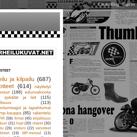
ISTEET
ilu ja kilpailu
(687)
otteet
(614)
näyttelyt
essut
(188)
edunvalvonta
pykälät ja lait
(115)
llisuus
(113)
ontumisajot ja tapahtumat
mp-kauppa
(85)
rakentelu
RR
(58)
firmat
(45)
kirjallisuus
tuuri
(31)
hupi
(30)
ohjeet
(30)
ilu
(26)
enduro
(22)
varusteet
lineet
(19)
MP-messut
(13)