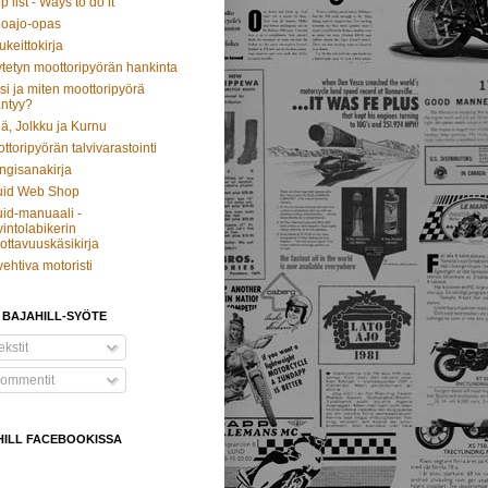
p list - Ways to do it
oajo-opas
ukeittokirja
tetyn moottoripyörän hankinta
si ja miten moottoripyörä
ntyy?
ä, Jolkku ja Kurnu
ttoripyörän talvivarastointi
ngisanakirja
uid Web Shop
id-manuaali -
intolabikerin
ottavuuskäsikirja
vehtiva motoristi
 BAJAHILL-SYÖTE
kstit
ommentit
HILL FACEBOOKISSA