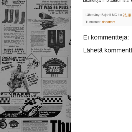
Lisätietoja/ilmoittautumisia:
Lähettänyt
Bajahill MC
klo
23:18
Tunnisteet:
tiedotteet
Ei kommentteja:
Lähetä kommentt