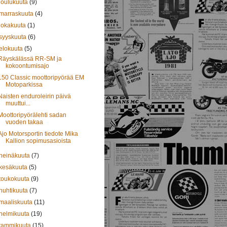
joulukuuta
(9)
marraskuuta
(4)
lokakuuta
(1)
syyskuuta
(6)
elokuuta
(5)
Räyskälässä RR-SM ja
kokoontumisajo
150 Classic moottoripyörää EM
Motoparkissa
Naisten enduroleirin päivä
muuttui...
Moottoripyörälehti sadan
vuoden takaa
Ajo Motorsportin tiedote Mika
Kallion sopimusasioista
heinäkuuta
(7)
kesäkuuta
(5)
toukokuuta
(9)
huhtikuuta
(7)
maaliskuuta
(11)
helmikuuta
(19)
tammikuuta
(15)