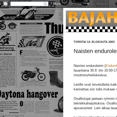
TORSTAI 14. ELOKUUTA 2003
Naisten endurolei
Naisten enduroleirin (
Endurole
lauantaina 30.8. klo 10:00-
moottoriurheilukeskus.
Leirille ovat tervetulleita ka
kannattaa siis tulla mukaan 
Osallistujat jaetaan ryhmii
tekniikkaharjoituksia. Osall
ajovarusteet. Leiri alkaa lau