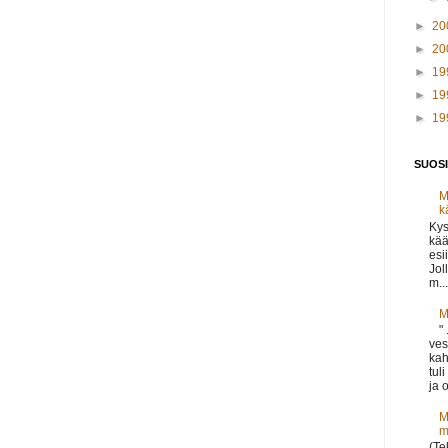
►
20
►
20
►
19
►
19
►
19
SUOSI
M
k
Kys
kää
esi
Jol
m...
M
"
ves
kah
tul
ja o
M
m
(Te