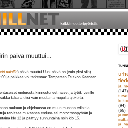
rin päivä muuttui...
TUNN
iri naisille
) päivä muuttui.Uusi päivä on (vain yksi siis)
urhe
17:00 ja paikkaa voi tarkentaa: Tampereen Teiskon Kaanaan
tied
ja m
(147)
ikentasoiset endurosta kiinnostuneet naiset ja tytöt. Leirille
turva
vaikka takana olisi vain muutama mopolla-ajokerta.
koko
(94)
n tason mukaan ja ohjelmassa on muun muassa erilaisia
(65)
istuja tarvitsee mukaansa enduro- tai motocrosspyörän ja
ja kult
antaina klo 12 ja päättyy sunnuntaina noin klo 15.
matka
ja vä