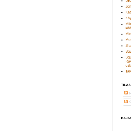
Dro
Jon
Kat
Käy
Mik
kää
Min
Moo
Sla
Sq
Squ
Rav
usk
Tal
TILAA
Te
K
BAJA