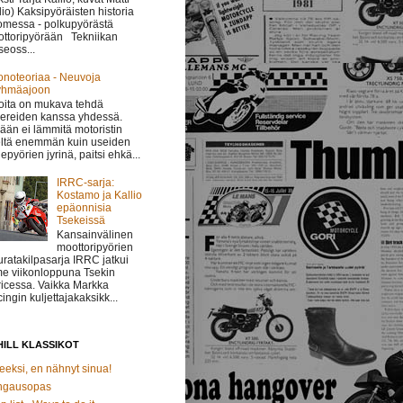
lio) Kaksipyöräisten historia
messa - polkupyörästä
ttoripyörään Tekniikan
eoss...
onoteoriaa - Neuvoja
yhmäajoon
oita on mukava tehdä
ereiden kanssa yhdessä.
ään ei lämmitä motoristin
ltä enemmän kuin useiden
epyörien jyrinä, paitsi ehkä...
IRRC-sarja:
Kostamo ja Kallio
epäonnisia
Tsekeissä
Kansainvälinen
moottoripyörien
uratakilpasarja IRRC jatkui
me viikonloppuna Tsekin
icessa. Vaikka Markka
ingin kuljettajakaksikk...
ILL KLASSIKOT
eeksi, en nähnyt sinua!
ngausopas