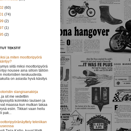
02
(60)
01
(74)
99
(2)
97
(1)
95
(2)
TUT TEKSTIT
iksi ja miten moottoripyörä
ääntyy?
ymys siitä miksi moottoripyörä
ntyy nousee aina silloin tällöin
in motoristien keskuudesta.
lakulla on asiasta hyvä käsitys
otoristin slangisanakirja
 ..ja sit me vedettiin
ipyssyllä kolmikko laulaen ja
vat maassa kun mutkan takaa
i rysä esiin. Tikkari vaan heilu
li pak...
oottoripyöränäyttely tekniikan
useossa
ksti Tarja Kallio, kuvat Matti