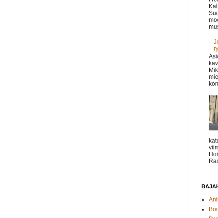
Kal
Suo
moo
mus
J
r
Asi
kav
Mik
mie
kon
kat
vii
Hor
Rac
BAJAH
Ant
Bo