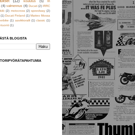
tukset
(12)
koulutus
(5)
In
h
(4)
valmennus
(4)
Ducati
(2)
IRRC
kilö
(2)
motocross
(2)
speedway
(2)
(1)
Ducati Finland
(1)
Matteo Mossa
erbike
(1)
aavikkoralli
(1)
classic
(1)
tuonti
(1)
TÄSTÄ BLOGISTA
TORIPYÖRÄTAPAHTUMIA