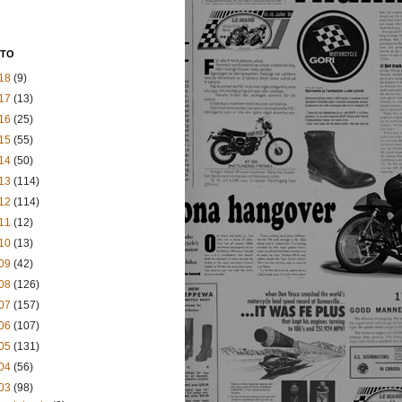
STO
18
(9)
17
(13)
16
(25)
15
(55)
14
(50)
13
(114)
12
(114)
11
(12)
10
(13)
09
(42)
08
(126)
07
(157)
06
(107)
05
(131)
04
(56)
03
(98)