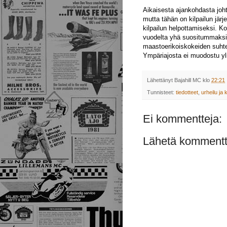
Aikaisesta ajankohdasta joht
mutta tähän on kilpailun jär
kilpailun helpottamiseksi. K
vuodelta yhä suositummaksi t
maastoerikoiskokeiden suhtee
Ympäriajosta ei muodostu yl
Lähettänyt
Bajahill MC
klo
22:21
Tunnisteet:
tiedotteet
,
urheilu ja k
Ei kommentteja:
Lähetä kommentt