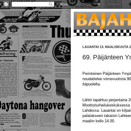
LAUANTAI 13. MAALISKUUTA 2
69. Päijänteen Y
Perinteinen Päijänteen Ympär
noudattelee viimevuotista 90
itäpuolelta.
Lähtö tapahtuu perjantaina 2
Moottoriurheilukeskuksessa
Lahdessa. Lauantai on kilpai
palatakseen takaisin Lahte
maaliin kello 14.00.