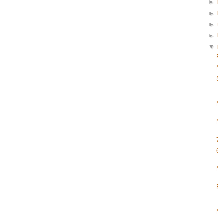
►
►
►
►
▼