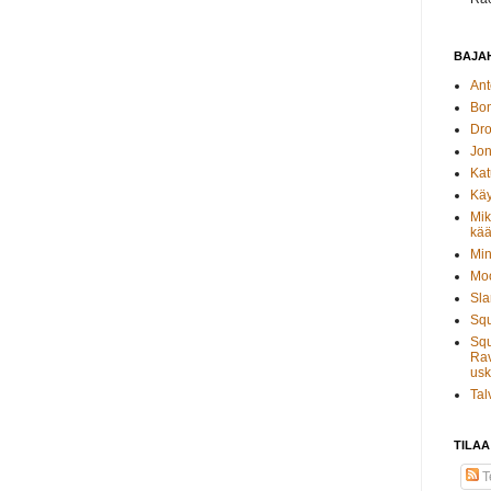
BAJAH
Ant
Bo
Dro
Jon
Kat
Käy
Mik
kää
Min
Moo
Sla
Sq
Squ
Rav
usk
Tal
TILAA
Te