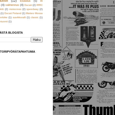
tukset
(12)
koulutus
(5)
In
h
(4)
valmennus
(4)
Ducati
(2)
IRRC
kilö
(2)
motocross
(2)
speedway
(2)
(1)
Ducati Finland
(1)
Matteo Mossa
erbike
(1)
aavikkoralli
(1)
classic
(1)
tuonti
(1)
TÄSTÄ BLOGISTA
TORIPYÖRÄTAPAHTUMIA