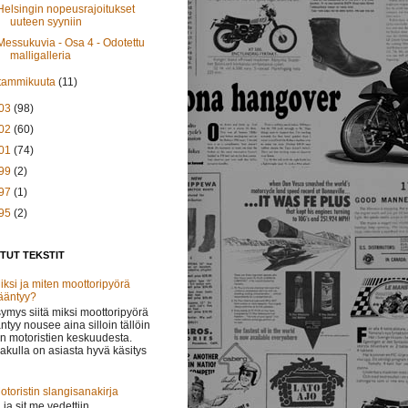
Helsingin nopeusrajoitukset
uuteen syyniin
Messukuvia - Osa 4 - Odotettu
malligalleria
tammikuuta
(11)
03
(98)
02
(60)
01
(74)
99
(2)
97
(1)
95
(2)
TUT TEKSTIT
iksi ja miten moottoripyörä
ääntyy?
ymys siitä miksi moottoripyörä
ntyy nousee aina silloin tällöin
in motoristien keskuudesta.
lakulla on asiasta hyvä käsitys
otoristin slangisanakirja
 ..ja sit me vedettiin