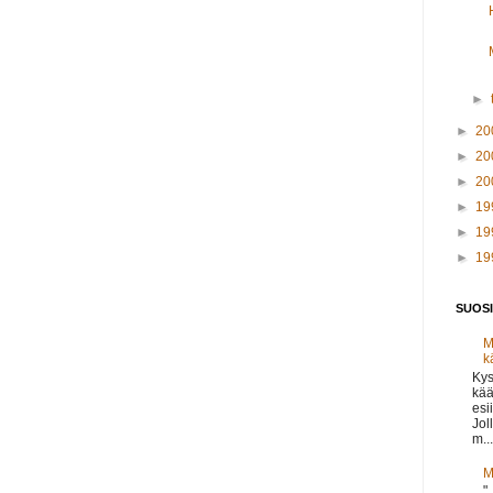
►
►
20
►
20
►
20
►
19
►
19
►
19
SUOSI
M
k
Kys
kää
esi
Jol
m...
M
"