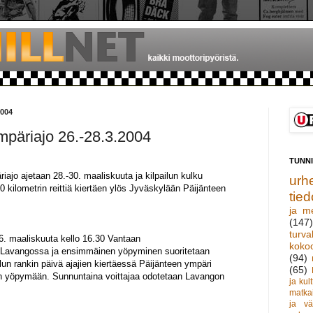
004
mpäriajo 26.-28.3.2004
TUNN
iajo ajetaan 28.-30. maaliskuuta ja kilpailun kulku
urhe
0 kilometrin reittiä kiertäen ylös Jyväskylään Päijänteen
tied
ja m
(147)
turva
6. maaliskuuta kello 16.30 Vantaan
koko
 Lavangossa ja ensimmäinen yöpyminen suoritetaan
(94)
lun rankin päivä ajajien kiertäessä Päijänteen ympäri
(65)
en yöpymään. Sunnuntaina voittajaa odotetaan Lavangon
ja kult
matka
ja vä