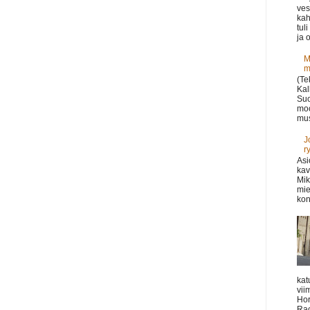
ves
kah
tul
ja o
M
m
(Te
Kal
Suo
moo
mus
J
r
Asi
kav
Mik
mie
kon
kat
vii
Hor
Rac