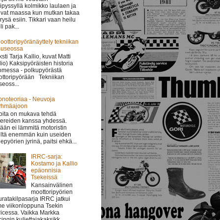
ipyssyllä kolmikko laulaen ja
vat maassa kun mutkan takaa
i rysä esiin. Tikkari vaan heilu
li pak...
oottoripyöränäyttely tekniikan
useossa
ksti Tarja Kallio, kuvat Matti
lio) Kaksipyöräisten historia
messa - polkupyörästä
ttoripyörään Tekniikan
eoss...
onoteoriaa - Neuvoja
yhmäajoon
oita on mukava tehdä
ereiden kanssa yhdessä.
ään ei lämmitä motoristin
ltä enemmän kuin useiden
epyörien jyrinä, paitsi ehkä...
IRRC-sarja:
Kostamo ja Kallio
epäonnisia
Tsekeissä
Kansainvälinen
moottoripyörien
uratakilpasarja IRRC jatkui
me viikonloppuna Tsekin
icessa. Vaikka Markka
ingin kuljettajakaksikk...