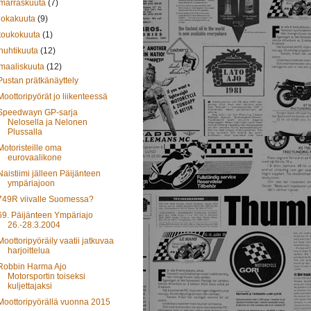
marraskuuta
(7)
lokakuuta
(9)
toukokuuta
(1)
huhtikuuta
(12)
maaliskuuta
(12)
Pustan prätkänäyttely
Moottoripyörät jo liikenteessä
Speedwayn GP-sarja
Nelosella ja Nelonen
Plussalla
Motoristeille oma
eurovaalikone
Naistiimi jälleen Päijänteen
ympäriajoon
749R viivalle Suomessa?
69. Päijänteen Ympäriajo
26.-28.3.2004
Moottoripyöräily vaatii jatkuvaa
harjoittelua
Robbin Harma Ajo
Motorsportin toiseksi
kuljettajaksi
Moottoripyörällä vuonna 2015