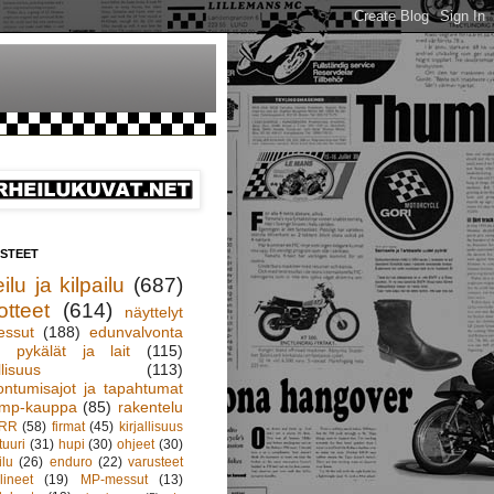
ISTEET
ilu ja kilpailu
(687)
otteet
(614)
näyttelyt
essut
(188)
edunvalvonta
pykälät ja lait
(115)
llisuus
(113)
ontumisajot ja tapahtumat
mp-kauppa
(85)
rakentelu
RR
(58)
firmat
(45)
kirjallisuus
tuuri
(31)
hupi
(30)
ohjeet
(30)
ilu
(26)
enduro
(22)
varusteet
lineet
(19)
MP-messut
(13)