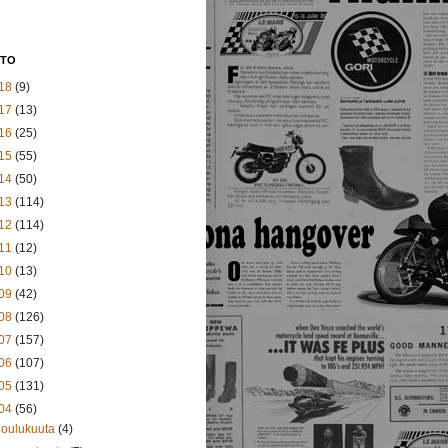
STO
18
(9)
17
(13)
16
(25)
15
(55)
14
(50)
13
(114)
12
(114)
11
(12)
10
(13)
09
(42)
08
(126)
07
(157)
06
(107)
05
(131)
04
(56)
joulukuuta
(4)