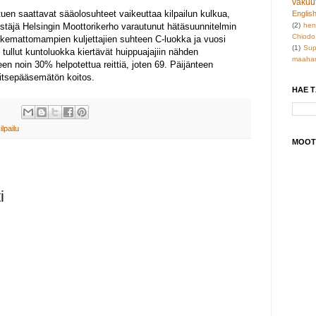
vakuu
uen saattavat sääolosuhteet vaikeuttaa kilpailun kulkua,
Englis
jestäjä Helsingin Moottorikerho varautunut hätäsuunnitelmin
(2)
hen
Chiodo
okemattomampien kuljettajien suhteen C-luokka ja vuosi
(1)
Sup
ullut kuntoluokka kiertävät huippuajajiin nähden
maahan
n noin 30% helpotettua reittiä, joten 69. Päijänteen
itsepääsemätön koitos.
HAE 
ilpailu
MOOT
i