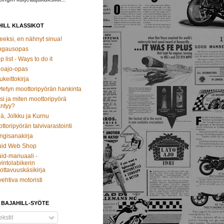
ILL KLASSIKOT
eeksi, en nähnyt sinua!
ngausopas
p list - Ways to do it
oajo-opas
ukeittokirja
tetyn moottoripyörän hankinta
si ja miten moottoripyörä
ntyy?
ä, Jolkku ja Kurnu
ttoripyörän talvivarastointi
ngisanakirja
uid Web Shop
id-manuaali -
intolabikerin
ottavuuskäsikirja
vehtiva motoristi
 BAJAHILL-SYÖTE
kstit