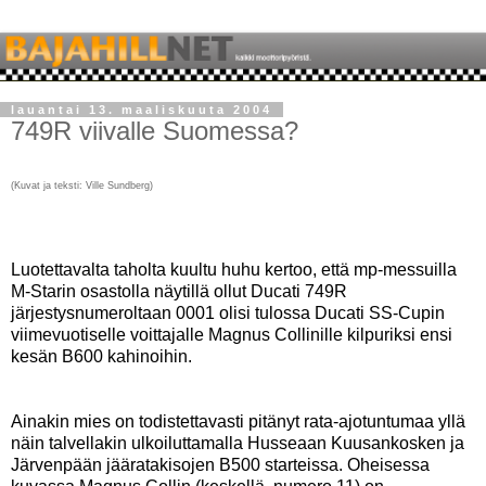
lauantai 13. maaliskuuta 2004
749R viivalle Suomessa?
(Kuvat ja teksti: Ville Sundberg)
Luotettavalta taholta kuultu huhu kertoo, että mp-messuilla
M-Starin osastolla näytillä ollut Ducati 749R
järjestysnumeroltaan 0001 olisi tulossa Ducati SS-Cupin
viimevuotiselle voittajalle Magnus Collinille kilpuriksi ensi
kesän B600 kahinoihin.
Ainakin mies on todistettavasti pitänyt rata-ajotuntumaa yllä
näin talvellakin ulkoiluttamalla Husseaan Kuusankosken ja
Järvenpään jääratakisojen B500 starteissa. Oheisessa