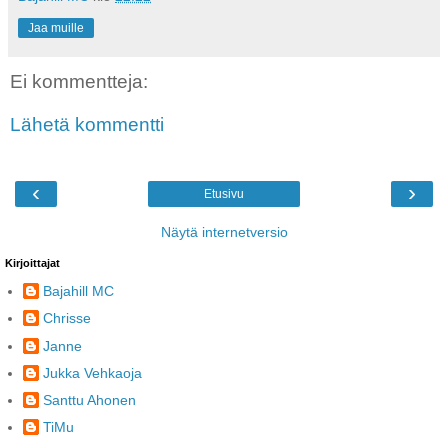
Jaa muille
Ei kommentteja:
Lähetä kommentti
‹
›
Etusivu
Näytä internetversio
Kirjoittajat
Bajahill MC
Chrisse
Janne
Jukka Vehkaoja
Santtu Ahonen
TiMu