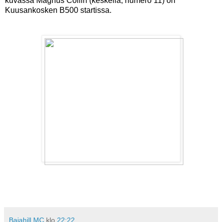
kuvassa Magnus Collin (keskellä, numero 11) on
Kuusankosken B500 startissa.
Bajahill MC
klo
22:22