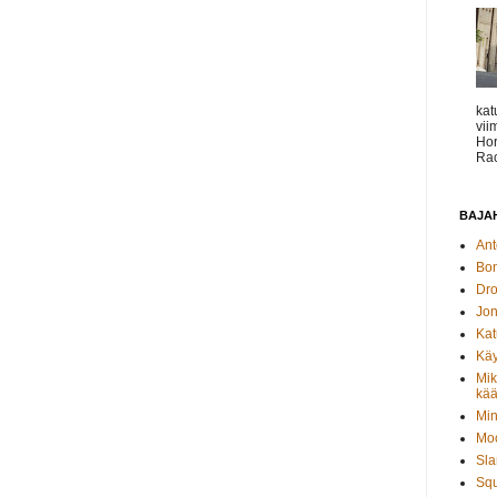
kat
vii
Hor
Rac
BAJAH
Ant
Bo
Dro
Jon
Kat
Käy
Mik
kää
Min
Moo
Sla
Sq