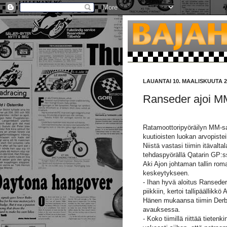
LAUANTAI 10. MAALISKUUTA 2
Ranseder ajoi MM
Ratamoottoripyöräilyn MM-sa
kuutioisten luokan arvopisteil
Niistä vastasi tiimin itävalta
tehdaspyörällä Qatarin GP:ssä
Aki Ajon johtaman tallin rom
keskeytykseen.
- Ihan hyvä aloitus Ranseder
piikkiin, kertoi tallipäällikkö 
Hänen mukaansa tiimin Derbi-
avauksessa.
- Koko tiimillä riittää tiete