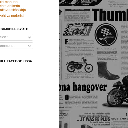
id-manuaali -
intolabikerin
ottavuuskäsikirja
vehtiva motoristi
 BAJAHILL-SYÖTE
kstit
ommentit
HILL FACEBOOKISSA