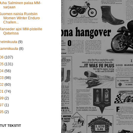
Juha Salminen palaa MM-
sarjaan
Suomen naisia Ruotsiin
Women Winter Enduro
Challen...
Ranseder ajoi MM-pisteille
Qatarissa
helmikuuta
(9)
tammikuuta
(8)
06
(107)
05
(131)
04
(56)
03
(98)
02
(60)
01
(74)
99
(2)
97
(1)
95
(2)
TUT TEKSTIT