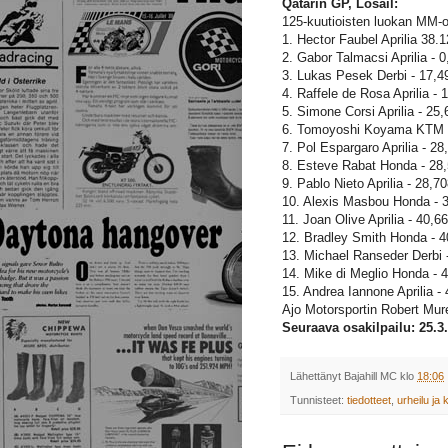
Qatarin GP, Losail:
125-kuutioisten luokan MM-os
1. Hector Faubel Aprilia 38.
2. Gabor Talmacsi Aprilia - 
3. Lukas Pesek Derbi - 17,4
4. Raffele de Rosa Aprilia - 
5. Simone Corsi Aprilia - 25,
6. Tomoyoshi Koyama KTM 
7. Pol Espargaro Aprilia - 28
8. Esteve Rabat Honda - 28
9. Pablo Nieto Aprilia - 28,7
10. Alexis Masbou Honda - 
11. Joan Olive Aprilia - 40,6
12. Bradley Smith Honda - 4
13. Michael Ranseder Derbi 
14. Mike di Meglio Honda - 
15. Andrea Iannone Aprilia -
Ajo Motorsportin Robert Mur
Seuraava osakilpailu: 25.3
Lähettänyt
Bajahill MC
klo
18:06
Tunnisteet:
tiedotteet
,
urheilu ja k