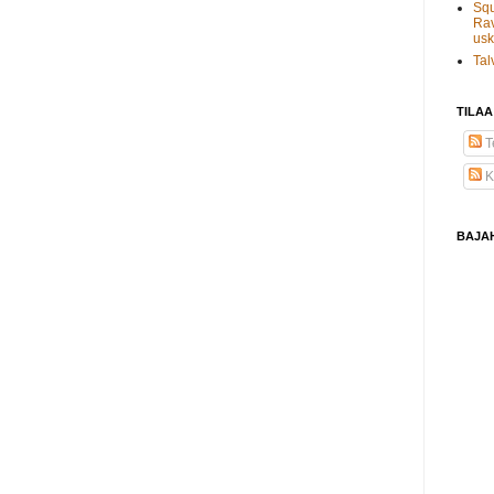
Squ
Rav
usk
Tal
TILAA
Te
K
BAJA