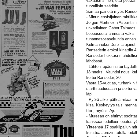
vakaasti siihen, että petra
turvallisin säädöin.
Samaa painotti myös Ransed
- Minun ensisijainen taktiik
Jorgen Martinezin Aspar-tiimi
unkarilainen Gabor Talmacsi 
Loppusuoralla imusta väkisin 
tuhannesosasekuntia ennen 
Kolmanneksi Derbillä ajanut 
Ransederin eroksi kirjattiin 
Ranseder hukkasi mahdollis
lähdössä.
- Lähtöni epäonnistui täydel
18:nneksi. Vauhtini nousi ku
kertoi Ranseder, 20.
Vasta 15-vuotias, turhankin
starttiruudussaan ja sortui 
läpi.
- Pyörä alkoi pätkiä hitaamm
kisa. Keskeytys taisi mennä
tiliin, myönsi Ajo.
- Muresan on ehtinyt osoitta
kanssaan edelleen opetustyö
Yhteensä 17 osakilpailun m
kuluttua Jerezin tutulla rada