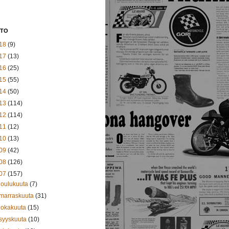
STO
18
(9)
17
(13)
16
(25)
15
(55)
14
(50)
13
(114)
12
(114)
11
(12)
10
(13)
09
(42)
08
(126)
07
(157)
joulukuuta
(7)
marraskuuta
(31)
lokakuuta
(15)
syyskuuta
(10)