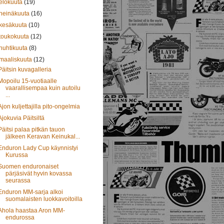
elokuuta
(19)
heinäkuuta
(16)
kesäkuuta
(10)
toukokuuta
(12)
huhtikuuta
(8)
maaliskuuta
(12)
Päitsin kuvagalleria
Mopoilu 15-vuotiaalle
vaarallisempaa kuin autoilu
...
Ajon kuljettajilla pito-ongelmia
Ajokuvia Päitsiltä
Päitsi palaa pitkän tauon
jälkeen Keravan Keinukal...
Enduron Lady Cup käynnistyi
Kurussa
Suomen enduronaiset
pärjäsivät hyvin kovassa
seurassa
Enduron MM-sarja alkoi
suomalaisten luokkavoitoilla
Ahola haastaa Aron MM-
endurossa