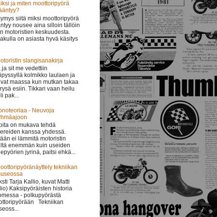
iksi ja miten moottoripyörä
ääntyy?
ymys siitä miksi moottoripyörä
ntyy nousee aina silloin tällöin
in motoristien keskuudesta.
lakulla on asiasta hyvä käsitys
otoristin slangisanakirja
 ..ja sit me vedettiin
ipyssyllä kolmikko laulaen ja
vat maassa kun mutkan takaa
i rysä esiin. Tikkari vaan heilu
li pak...
onoteoriaa - Neuvoja
yhmäajoon
oita on mukava tehdä
ereiden kanssa yhdessä.
ään ei lämmitä motoristin
ltä enemmän kuin useiden
epyörien jyrinä, paitsi ehkä...
oottoripyöränäyttely tekniikan
useossa
ksti Tarja Kallio, kuvat Matti
lio) Kaksipyöräisten historia
messa - polkupyörästä
ttoripyörään Tekniikan
eoss...