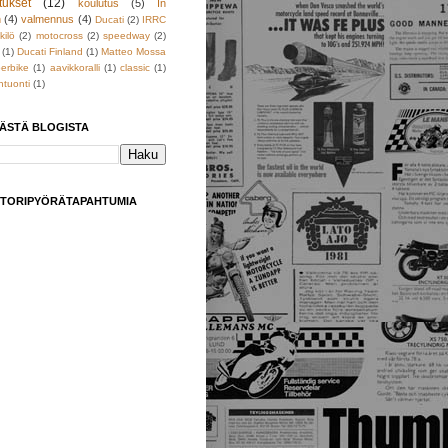
tukset
(12)
koulutus
(5)
In
h
(4)
valmennus
(4)
Ducati
(2)
IRRC
kilö
(2)
motocross
(2)
speedway
(2)
(1)
Ducati Finland
(1)
Matteo Mossa
erbike
(1)
aavikkoralli
(1)
classic
(1)
tuonti
(1)
TÄSTÄ BLOGISTA
TORIPYÖRÄTAPAHTUMIA