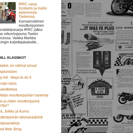
IRRC-sarja:
Kostamo ja Kallio
epäonnisia
Tsekeissä
Kansainvälinen
moottoripyörien
uratakilpasarja IRRC jatkui
me viikonloppuna Tsekin
icessa. Vaikka Markka
ingin kuljettajakaksikk...
ILL KLASSIKOT
eeksi, en nähnyt sinua!
ngausopas
p list - Ways to do it
oajo-opas
ukeittokirja
tetyn moottoripyörän hankinta
si ja miten moottoripyörä
ntyy?
ä, Jolkku ja Kurnu
ttoripyörän talvivarastointi
ngisanakirja
uid Web Shop