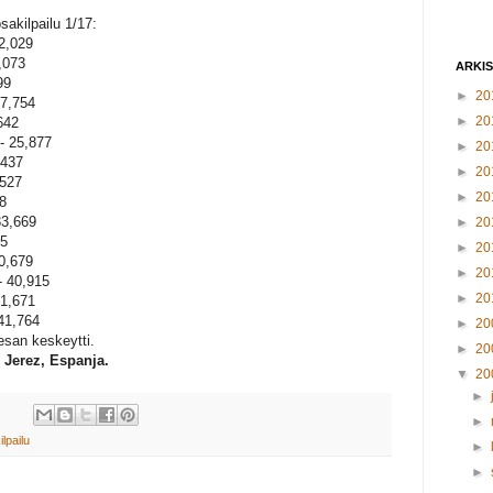
akilpailu 1/17:
12,029
0,073
ARKI
99
►
20
17,754
►
20
642
- 25,877
►
20
,437
►
20
,527
►
20
08
33,669
►
20
65
►
20
0,679
►
20
- 40,915
►
20
41,671
 41,764
►
20
esan keskeytti.
►
20
. Jerez, Espanja.
▼
20
►
►
ilpailu
►
►