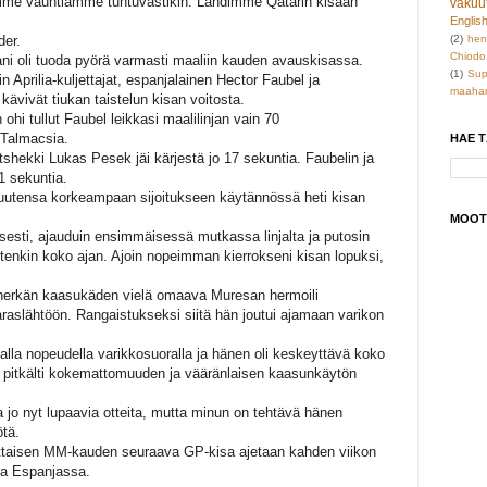
amme vauhtiamme tuntuvastikin. Lähdimme Qatarin kisaan
vakuu
Englis
er.
(2)
hen
Chiodo
kani oli tuoda pyörä varmasti maaliin kauden avauskisassa.
(1)
Sup
n Aprilia-kuljettajat, espanjalainen Hector Faubel ja
maahan
kävivät tiukan taistelun kisan voitosta.
ohi tullut Faubel leikkasi maalilinjan vain 70
Talmacsia.
HAE 
tshekki Lukas Pesek jäi kärjestä jo 17 sekuntia. Faubelin ja
41 sekuntia.
uutensa korkeampaan sijoitukseen käytännössä heti kisan
MOOT
lisesti, ajauduin ensimmäisessä mutkassa linjalta ja putosin
itenkin koko ajan. Ajoin nopeimman kierrokseni kisan lopuksi,
 herkän kaasukäden vielä omaava Muresan hermoili
varaslähtöön. Rangaistukseksi siitä hän joutui ajamaan varikon
alla nopeudella varikkosuoralla ja hänen oli keskeyttävä koko
 pitkälti kokemattomuuden ja vääränlaisen kaasunkäytön
a jo nyt lupaavia otteita, mutta minun on tehtävä hänen
tä.
ittaisen MM-kauden seuraava GP-kisa ajetaan kahden viikon
lla Espanjassa.