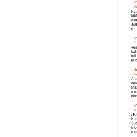
M
k
Kys
kää
esi
Jol
m...
M
"
ves
kah
tul
ja o
J
r
Asi
kav
Mik
mie
kon
M
m
(Te
Kal
Suo
moo
mus