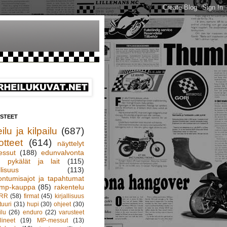
ISTEET
ilu ja kilpailu
(687)
otteet
(614)
näyttelyt
essut
(188)
edunvalvonta
pykälät ja lait
(115)
llisuus
(113)
ontumisajot ja tapahtumat
mp-kauppa
(85)
rakentelu
RR
(58)
firmat
(45)
kirjallisuus
tuuri
(31)
hupi
(30)
ohjeet
(30)
ilu
(26)
enduro
(22)
varusteet
lineet
(19)
MP-messut
(13)