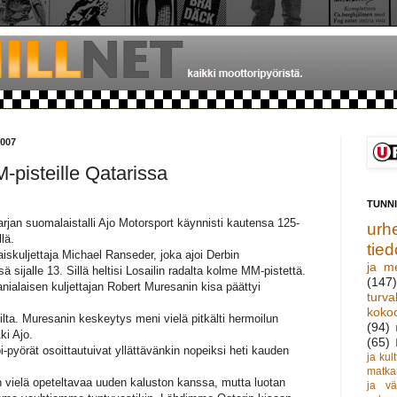
007
-pisteille Qatarissa
TUNN
rjan suomalaistalli Ajo Motorsport käynnisti kautensa 125-
urhe
lä.
tied
laiskuljettaja Michael Ranseder, joka ajoi Derbin
ja m
 sijalle 13. Sillä heltisi Losailin radalta kolme MM-pistettä.
(147)
anialaisen kuljettajan Robert Muresanin kisa päättyi
turva
koko
ilta. Muresanin keskeytys meni vielä pitkälti hermoilun
(94)
Aki Ajo.
(65)
pyörät osoittautuivat yllättävänkin nopeiksi heti kauden
ja kult
matka
nkin vielä opeteltavaa uuden kaluston kanssa, mutta luotan
ja vä