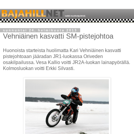
sunnuntai 24. helmikuuta 2013
Vehniäinen kasvatti SM-pistejohtoa
Huonoista starteista huolimatta Kari Vehniäinen kasvatti
pistejohtoaan jääradan JR1-luokassa Oriveden
osakilpailussa. Vesa Kallio voitti JR2A-luokan lainapyörällä.
Kolmosluokan voitti Erkki Silvasti.