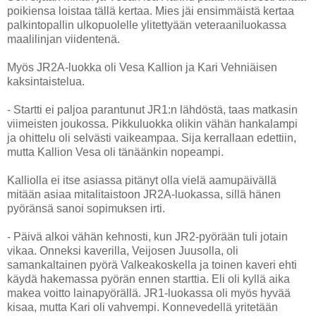
poikiensa loistaa tällä kertaa. Mies jäi ensimmäistä kertaa
palkintopallin ulkopuolelle ylitettyään veteraaniluokassa
maalilinjan viidentenä.
Myös JR2A-luokka oli Vesa Kallion ja Kari Vehniäisen
kaksintaistelua.
- Startti ei paljoa parantunut JR1:n lähdöstä, taas matkasin
viimeisten joukossa. Pikkuluokka olikin vähän hankalampi
ja ohittelu oli selvästi vaikeampaa. Sija kerrallaan edettiin,
mutta Kallion Vesa oli tänäänkin nopeampi.
Kalliolla ei itse asiassa pitänyt olla vielä aamupäivällä
mitään asiaa mitalitaistoon JR2A-luokassa, sillä hänen
pyöränsä sanoi sopimuksen irti.
- Päivä alkoi vähän kehnosti, kun JR2-pyörään tuli jotain
vikaa. Onneksi kaverilla, Veijosen Juusolla, oli
samankaltainen pyörä Valkeakoskella ja toinen kaveri ehti
käydä hakemassa pyörän ennen starttia. Eli oli kyllä aika
makea voitto lainapyörällä. JR1-luokassa oli myös hyvää
kisaa, mutta Kari oli vahvempi. Konnevedellä yritetään