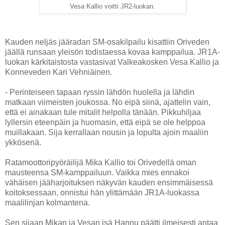
Vesa Kallio voitti JR2-luokan.
Kauden neljäs jääradan SM-osakilpailu kisattiin Oriveden
jäällä runsaan yleisön todistaessa kovaa kamppailua. JR1A-
luokan kärkitaistosta vastasivat
Valkeakosken Vesa Kallio ja
Konneveden Kari Vehniäinen.
- Perinteiseen tapaan ryssin lähdön huolella ja lähdin
matkaan viimeisten joukossa. No eipä siinä, ajattelin vain,
että ei ainakaan tule mitalit helpolla tänään. Pikkuhiljaa
lyllersin eteenpäin ja huomasin, että eipä se ole helppoa
muillakaan. Sija kerrallaan nousin ja lopulta ajoin maaliin
ykkösenä.
Ratamoottoripyöräilijä Mika Kallio toi Orivedellä oman
mausteensa SM-kamppailuun. Vaikka mies ennakoi
vähäisen jääharjoituksen näkyvän kauden ensimmäisessä
koitoksessaan, onnistui hän ylittämään JR1A-luokassa
maalilinjan kolmantena.
Sen sijaan Mikan ja Vesan isä Hannu päätti ilmeisesti antaa