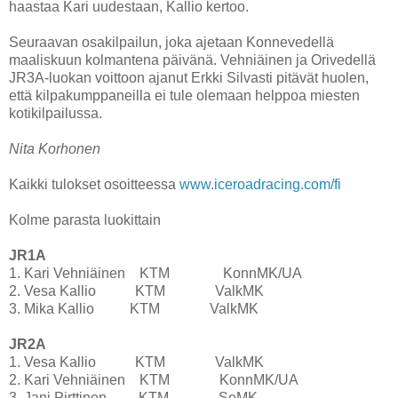
haastaa Kari uudestaan, Kallio kertoo.
Seuraavan osakilpailun, joka ajetaan Konnevedellä
maaliskuun kolmantena päivänä. Vehniäinen ja Orivedellä
JR3A-luokan voittoon ajanut Erkki Silvasti pitävät huolen,
että kilpakumppaneilla ei tule olemaan helppoa miesten
kotikilpailussa.
Nita Korhonen
Kaikki tulokset osoitteessa
www.iceroadracing.com/fi
Kolme parasta luokittain
JR1A
1. Kari Vehniäinen KTM KonnMK/UA
2. Vesa Kallio KTM ValkMK
3. Mika Kallio KTM ValkMK
JR2A
1. Vesa Kallio KTM ValkMK
2. Kari Vehniäinen KTM KonnMK/UA
3. Jani Pirttinen KTM SeMK