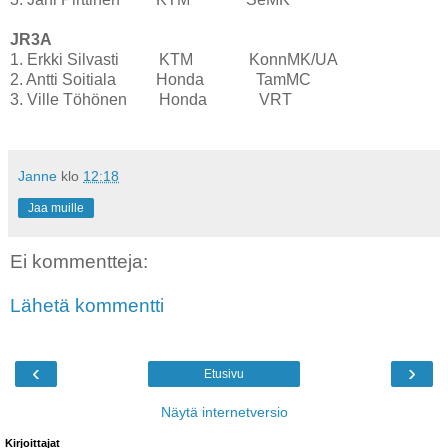
JR3A
1. Erkki Silvasti KTM KonnMK/UA
2. Antti Soitiala Honda TamMC
3. Ville Töhönen Honda VRT
Janne
klo
12:18
Jaa muille
Ei kommentteja:
Lähetä kommentti
‹
›
Etusivu
Näytä internetversio
Kirjoittajat