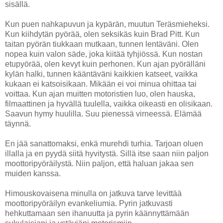
sisällä.
Kun puen nahkapuvun ja kypärän, muutun Teräsmieheksi.
Kun kiihdytän pyörää, olen seksikäs kuin Brad Pitt. Kun
taitan pyörän tiukkaan mutkaan, tunnen lentäväni. Olen
nopea kuin valon säde, joka kiitää tyhjiössä. Kun nostan
etupyörää, olen kevyt kuin perhonen. Kun ajan pyörälläni
kylän halki, tunnen kääntäväni kaikkien katseet, vaikka
kukaan ei katsoisikaan. Mikään ei voi minua ohittaa tai
voittaa. Kun ajan muitten motoristien luo, olen hauska,
filmaattinen ja hyvällä tuulella, vaikka oikeasti en olisikaan.
Saavun hymy huulilla. Suu pienessä virneessä. Elämää
täynnä.
En jää sanattomaksi, enkä murehdi turhia. Tarjoan oluen
illalla ja en pyydä siitä hyvitystä. Sillä itse saan niin paljon
moottoripyöräilystä. Niin paljon, että haluan jakaa sen
muiden kanssa.
Himouskovaisena minulla on jatkuva tarve levittää
moottoripyöräilyn evankeliumia. Pyrin jatkuvasti
hehkuttamaan sen ihanuutta ja pyrin käännyttämään