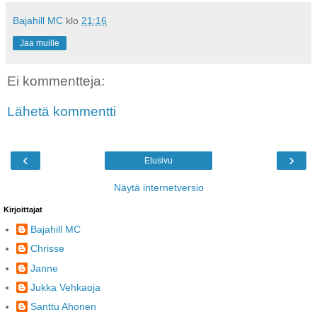
Bajahill MC
klo
21:16
Jaa muille
Ei kommentteja:
Lähetä kommentti
‹
›
Etusivu
Näytä internetversio
Kirjoittajat
Bajahill MC
Chrisse
Janne
Jukka Vehkaoja
Santtu Ahonen