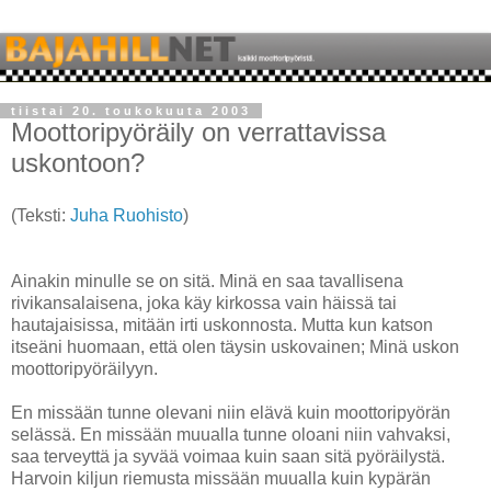
tiistai 20. toukokuuta 2003
Moottoripyöräily on verrattavissa
uskontoon?
(Teksti:
Juha Ruohisto
)
Ainakin minulle se on sitä. Minä en saa tavallisena
rivikansalaisena, joka käy kirkossa vain häissä tai
hautajaisissa, mitään irti uskonnosta. Mutta kun katson
itseäni huomaan, että olen täysin uskovainen; Minä uskon
moottoripyöräilyyn.
En missään tunne olevani niin elävä kuin moottoripyörän
selässä. En missään muualla tunne oloani niin vahvaksi,
saa terveyttä ja syvää voimaa kuin saan sitä pyöräilystä.
Harvoin kiljun riemusta missään muualla kuin kypärän