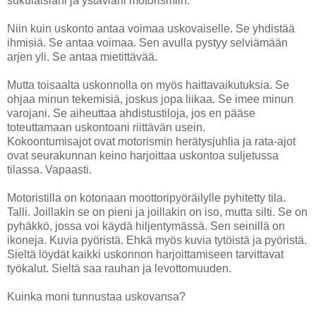
sukulaisiani ja ystäviäni motorismiin.
Niin kuin uskonto antaa voimaa uskovaiselle. Se yhdistää
ihmisiä. Se antaa voimaa. Sen avulla pystyy selviämään
arjen yli. Se antaa mietittävää.
Mutta toisaalta uskonnolla on myös haittavaikutuksia. Se
ohjaa minun tekemisiä, joskus jopa liikaa. Se imee minun
varojani. Se aiheuttaa ahdistustiloja, jos en pääse
toteuttamaan uskontoani riittävän usein.
Kokoontumisajot ovat motorismin herätysjuhlia ja rata-ajot
ovat seurakunnan keino harjoittaa uskontoa suljetussa
tilassa. Vapaasti.
Motoristilla on kotonaan moottoripyöräilylle pyhitetty tila.
Talli. Joillakin se on pieni ja joillakin on iso, mutta silti. Se on
pyhäkkö, jossa voi käydä hiljentymässä. Sen seinillä on
ikoneja. Kuvia pyöristä. Ehkä myös kuvia tytöistä ja pyöristä.
Sieltä löydät kaikki uskonnon harjoittamiseen tarvittavat
työkalut. Sieltä saa rauhan ja levottomuuden.
Kuinka moni tunnustaa uskovansa?