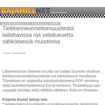
keskiviikko 16. elokuuta 2006
Tieliikenneonnettomuustiedot
ladattavissa nyt veloituksetta
sähköisessä muodossa
(Tiedote, Liikenneturva)
Liikenneturvan Internet-sivuilta voi ladata Suomen viralliset
tieliikenneonnettomuustiedot nyt sähköisessä muodossa.
Tilastokirja on saatavilla tulostuskelpoisena PDF-versiona
sekä taulukkomuotoisena Excel-versiona. Tilastokirjaa saa
vapaasti tulostaa sekä välittää edelleen. Kirja on ilmainen.
Kirjasta löydät tietoja mm
.
* tieliikenteessä kuolleista ja loukkaantuneista henkilöistä