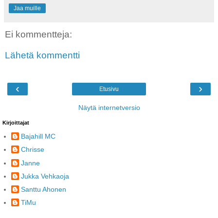
Jaa muille
Ei kommentteja:
Lähetä kommentti
‹
›
Etusivu
Näytä internetversio
Kirjoittajat
Bajahill MC
Chrisse
Janne
Jukka Vehkaoja
Santtu Ahonen
TiMu