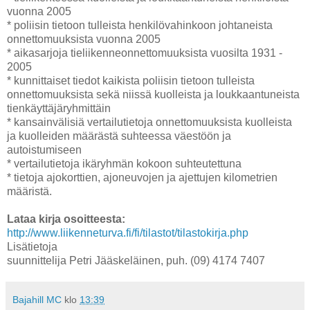
vuonna 2005
* poliisin tietoon tulleista henkilövahinkoon johtaneista
onnettomuuksista vuonna 2005
* aikasarjoja tieliikenneonnettomuuksista vuosilta 1931 -
2005
* kunnittaiset tiedot kaikista poliisin tietoon tulleista
onnettomuuksista sekä niissä kuolleista ja loukkaantuneista
tienkäyttäjäryhmittäin
* kansainvälisiä vertailutietoja onnettomuuksista kuolleista
ja kuolleiden määrästä suhteessa väestöön ja
autoistumiseen
* vertailutietoja ikäryhmän kokoon suhteutettuna
* tietoja ajokorttien, ajoneuvojen ja ajettujen kilometrien
määristä.
Lataa kirja osoitteesta:
http://www.liikenneturva.fi/fi/tilastot/tilastokirja.php
Lisätietoja
suunnittelija Petri Jääskeläinen, puh. (09) 4174 7407
Bajahill MC
klo
13:39