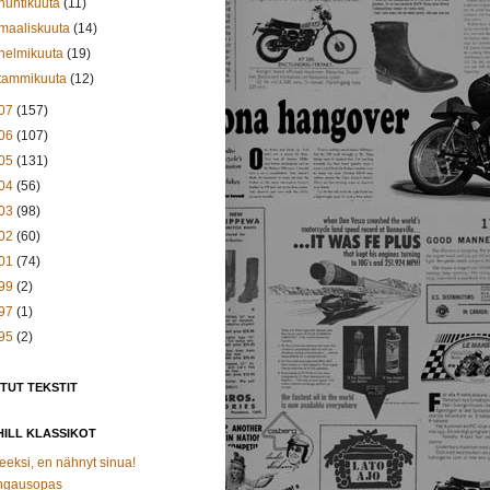
huhtikuuta
(11)
maaliskuuta
(14)
helmikuuta
(19)
tammikuuta
(12)
07
(157)
06
(107)
05
(131)
04
(56)
03
(98)
02
(60)
01
(74)
99
(2)
97
(1)
95
(2)
TUT TEKSTIT
ILL KLASSIKOT
eeksi, en nähnyt sinua!
ngausopas