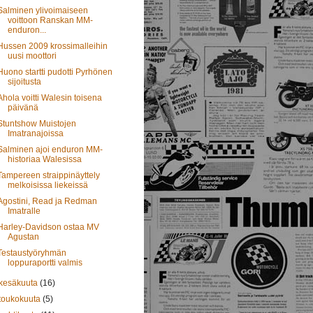
Salminen ylivoimaiseen
voittoon Ranskan MM-
enduron...
Hussen 2009 krossimalleihin
uusi moottori
Huono startti pudotti Pyrhönen
sijoitusta
Ahola voitti Walesin toisena
päivänä
Stuntshow Muistojen
Imatranajoissa
Salminen ajoi enduron MM-
historiaa Walesissa
Tampereen straippinäyttely
melkoisissa liekeissä
Agostini, Read ja Redman
Imatralle
Harley-Davidson ostaa MV
Agustan
Testaustyöryhmän
loppuraportti valmis
kesäkuuta
(16)
toukokuuta
(5)