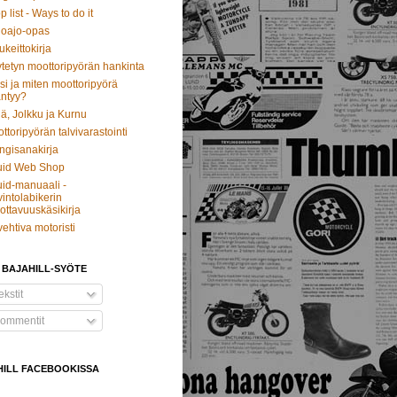
p list - Ways to do it
oajo-opas
ukeittokirja
tetyn moottoripyörän hankinta
si ja miten moottoripyörä
ntyy?
ä, Jolkku ja Kurnu
ttoripyörän talvivarastointi
ngisanakirja
uid Web Shop
id-manuaali -
intolabikerin
ottavuuskäsikirja
vehtiva motoristi
 BAJAHILL-SYÖTE
kstit
ommentit
HILL FACEBOOKISSA