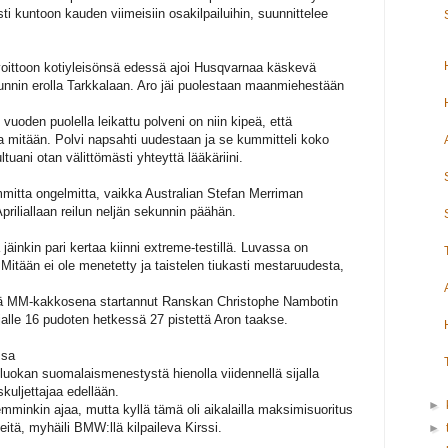
ti kuntoon kauden viimeisiin osakilpailuihin, suunnittelee
oittoon kotiyleisönsä edessä ajoi Husqvarnaa käskevä
nnin erolla Tarkkalaan. Aro jäi puolestaan maanmiehestään
 vuoden puolella leikattu polveni on niin kipeä, että
la mitään. Polvi napsahti uudestaan ja se kummitteli koko
tuani otan välittömästi yhteyttä lääkäriini.
mmitta ongelmitta, vaikka Australian Stefan Merriman
riliallaan reilun neljän sekunnin päähän.
 jäinkin pari kertaa kiinni extreme-testillä. Luvassa on
 Mitään ei ole menetetty ja taistelen tiukasti mestaruudesta,
lä MM-kakkosena startannut Ranskan Christophe Nambotin
jalle 16 pudoten hetkessä 27 pistettä Aron taakse.
assa
uokan suomalaismenestystä hienolla viidennellä sijalla
kuljettajaa edellään.
►
emminkin ajaa, mutta kyllä tämä oli aikalailla maksimisuoritus
eitä, myhäili BMW:llä kilpaileva Kirssi.
►