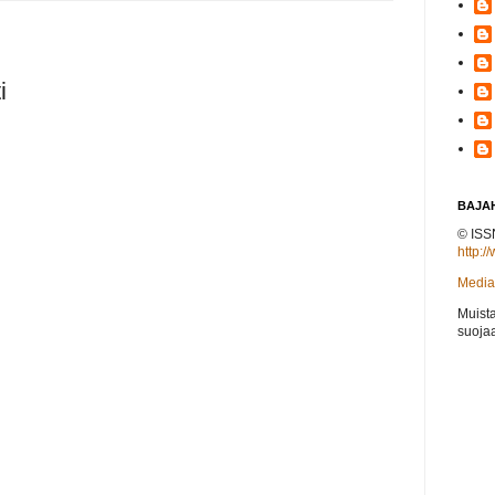
i
BAJAH
© ISS
http:/
Mediak
Muist
suojaa