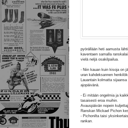
pyörällään heti aamusta läht
kaventaen samalla ranskala
vielä neljä osakilpailua.
- Niin kauan kuin kisoja on j
uran kahdeksannen henkilök
Lauantain kolmatta sijaansa 
ajopäivänä.
- Ei mitään ongelmia ja kaik
tasaisesti eroa muihin.
Avauspäivän nopein kuljetta
Ranskan Mickael Pichon kes
- Pichonilta taisi yksinkerta
rankan.