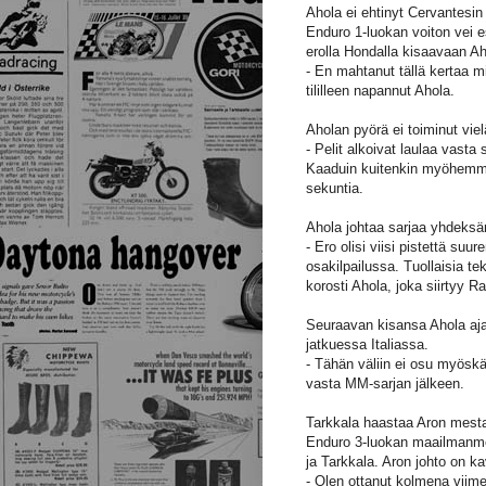
Ahola ei ehtinyt Cervantesin
Enduro 1-luokan voiton vei 
erolla Hondalla kisaavaan A
- En mahtanut tällä kertaa m
tililleen napannut Ahola.
Aholan pyörä ei toiminut vie
- Pelit alkoivat laulaa vast
Kaaduin kuitenkin myöhemmi
sekuntia.
Ahola johtaa sarjaa yhdeksän
- Ero olisi viisi pistettä su
osakilpailussa. Tuollaisia tek
korosti Ahola, joka siirtyy 
Seuraavan kisansa Ahola aj
jatkuessa Italiassa.
- Tähän väliin ei osu myöskä
vasta MM-sarjan jälkeen.
Tarkkala haastaa Aron mest
Enduro 3-luokan maailmanme
ja Tarkkala. Aron johto on k
- Olen ottanut kolmena viime