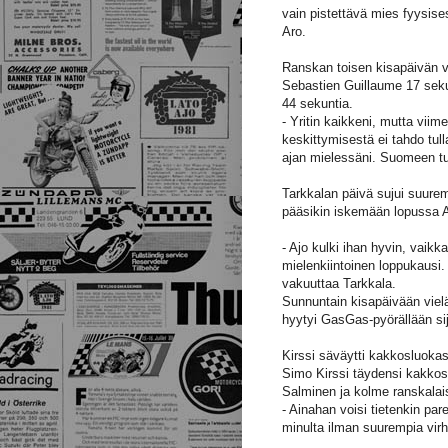
vain pistettävä mies fyysises
Aro.
Ranskan toisen kisapäivän v
Sebastien Guillaume 17 seku
44 sekuntia.
- Yritin kaikkeni, mutta viime
keskittymisestä ei tahdo tul
ajan mielessäni. Suomeen tul
Tarkkalan päivä sujui suure
pääsikin iskemään lopussa Ap
- Ajo kulki ihan hyvin, vaikka
mielenkiintoinen loppukausi.
vakuuttaa Tarkkala.
Sunnuntain kisapäivään vie
hyytyi GasGas-pyörällään si
Kirssi säväytti kakkosluok
Simo Kirssi täydensi kakkosl
Salminen ja kolme ranskalais
- Ainahan voisi tietenkin par
minulta ilman suurempia virh