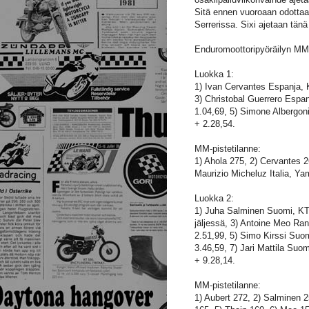
Sitä ennen vuoroaan odottaa
Serrerissa. Sixi ajetaan tän
Enduromoottoripyöräilyn MM-
Luokka 1:
1) Ivan Cervantes Espanja, 
3) Christobal Guerrero Esp
1.04,69, 5) Simone Albergon
+ 2.28,54.
MM-pistetilanne:
1) Ahola 275, 2) Cervantes 2
Maurizio Micheluz Italia, Y
Luokka 2:
1) Juha Salminen Suomi, KT
jäljessä, 3) Antoine Meo Ra
2.51,99, 5) Simo Kirssi Suo
3.46,59, 7) Jari Mattila Su
+ 9.28,14.
MM-pistetilanne:
1) Aubert 272, 2) Salminen 