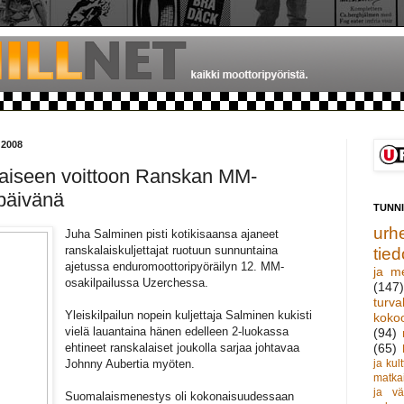
 2008
maiseen voittoon Ranskan MM-
päivänä
TUNN
urhe
Juha Salminen pisti kotikisaansa ajaneet
ranskalaiskuljettajat ruotuun sunnuntaina
tied
ajetussa enduromoottoripyöräilyn 12. MM-
ja m
osakilpailussa Uzerchessa.
(147)
turva
Yleiskilpailun nopein kuljettaja Salminen kukisti
koko
vielä lauantaina hänen edelleen 2-luokassa
(94)
ehtineet ranskalaiset joukolla sarjaa johtavaa
(65)
Johnny Aubertia myöten.
ja kult
matka
ja vä
Suomalaismenestys oli kokonaisuudessaan