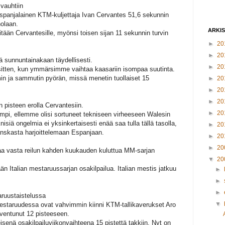
 vauhtiin
espanjalainen KTM-kuljettaja Ivan Cervantes 51,6 sekunnin
holaan.
ARKI
itään Cervantesille, myönsi toisen sijan 11 sekunnin turvin
►
20
►
20
lä sunnuntainakaan täydellisesti.
►
20
a sitten, kun ymmärsimme vaihtaa kaasariin isompaa suutinta.
n ja sammutin pyörän, missä menetin tuollaiset 15
►
20
►
20
►
20
 pisteen erolla Cervantesiin.
►
20
urempi, ellemme olisi sortuneet tekniseen virheeseen Walesin
nisiä ongelmia ei yksinkertaisesti enää saa tulla tällä tasolla,
►
20
Ranskasta harjoittelemaan Espanjaan.
►
20
►
20
aa vasta reilun kahden kuukauden kuluttua MM-sarjan
▼
20
än Italian mestaruussarjan osakilpailua. Italian mestis jatkuu
►
►
►
aruustaistelussa
▼
staruudessa ovat vahvimmin kiinni KTM-tallikaverukset Aro
aventunut 12 pisteeseen.
isenä osakilpailuviikonvaihteena 15 pistettä takkiin. Nyt on