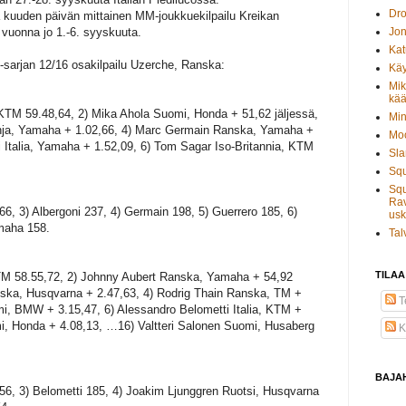
Dro
 kuuden päivän mittainen MM-joukkuekilpailu Kreikan
ä vuonna jo 1.-6. syyskuuta.
Jon
Kat
sarjan 12/16 osakilpailu Uzerche, Ranska:
Käy
Mik
kää
KTM 59.48,64, 2) Mika Ahola Suomi, Honda + 51,62 jäljessä,
Min
anja, Yamaha + 1.02,66, 4) Marc Germain Ranska, Yamaha +
Moo
i Italia, Yamaha + 1.52,09, 6) Tom Sagar Iso-Britannia, KTM
Sla
Sq
Squ
Rav
66, 3) Albergoni 237, 4) Germain 198, 5) Guerrero 185, 6)
usk
amaha 158.
Tal
TILAA
M 58.55,72, 2) Johnny Aubert Ranska, Yamaha + 54,92
nska, Husqvarna + 2.47,63, 4) Rodrig Thain Ranska, TM +
Te
mi, BMW + 3.15,47, 6) Alessandro Belometti Italia, KTM +
omi, Honda + 4.08,13, …16) Valtteri Salonen Suomi, Husaberg
K
BAJA
256, 3) Belometti 185, 4) Joakim Ljunggren Ruotsi, Husqvarna