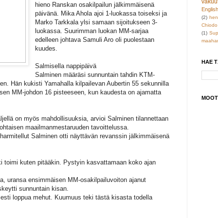
vakuu
hieno Ranskan osakilpailun jälkimmäisenä
Englis
päivänä. Mika Ahola ajoi 1-luokassa toiseksi ja
(2)
hen
Marko Tarkkala ylsi samaan sijoitukseen 3-
Chiodo
luokassa. Suurimman luokan MM-sarjaa
(1)
Sup
edelleen johtava Samuli Aro oli puolestaan
maahan
kuudes.
HAE 
Salmisella nappipäivä
Salminen määräsi sunnuntain tahdin KTM-
ien. Hän kukisti Yamahalla kilpailevan Aubertin 55 sekunnilla
isen MM-johdon 16 pisteeseen, kun kaudesta on ajamatta
MOOT
äljellä on myös mahdollisuuksia, arvioi Salminen tilannettaan
ohtaisen maailmanmestaruuden tavoittelussa.
harmitellut Salminen otti näyttävän revanssin jälkimmäisenä
ki toimi kuten pitääkin. Pystyin kasvattamaan koko ajan
ja, uransa ensimmäisen MM-osakilpailuvoiton ajanut
keytti sunnuntain kisan.
isesti loppua mehut. Kuumuus teki tästä kisasta todella