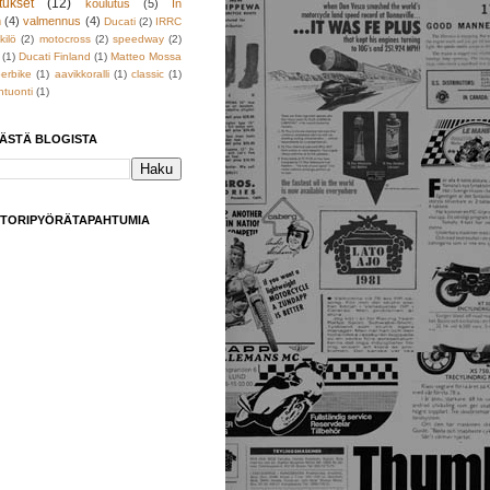
tukset
(12)
koulutus
(5)
In
h
(4)
valmennus
(4)
Ducati
(2)
IRRC
kilö
(2)
motocross
(2)
speedway
(2)
(1)
Ducati Finland
(1)
Matteo Mossa
erbike
(1)
aavikkoralli
(1)
classic
(1)
tuonti
(1)
TÄSTÄ BLOGISTA
TORIPYÖRÄTAPAHTUMIA