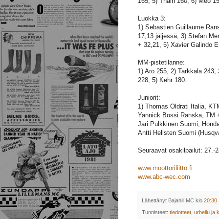
165, 5) Thain 160, 6) Meo 1
Luokka 3:
1) Sebastien Guillaume Ran
17,13 jäljessä, 3) Stefan Me
+ 32,21, 5) Xavier Galindo
MM-pistetilanne:
1) Aro 255, 2) Tarkkala 243
228, 5) Kehr 180.
Juniorit:
1) Thomas Oldrati Italia, KT
Yannick Bossi Ranska, TM +
Jari Pulkkinen Suomi, Hond
Antti Hellsten Suomi (Husq
Seuraavat osakilpailut: 27.-2
www.moottoriliitto.fi
www.abc-wec.com
Lähettänyt
Bajahill MC
klo
20:30
Tunnisteet:
tiedotteet
,
urheilu ja k