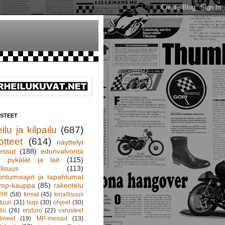
ISTEET
ilu ja kilpailu
(687)
otteet
(614)
näyttelyt
essut
(188)
edunvalvonta
pykälät ja lait
(115)
llisuus
(113)
ontumisajot ja tapahtumat
mp-kauppa
(85)
rakentelu
RR
(58)
firmat
(45)
kirjallisuus
tuuri
(31)
hupi
(30)
ohjeet
(30)
ilu
(26)
enduro
(22)
varusteet
lineet
(19)
MP-messut
(13)