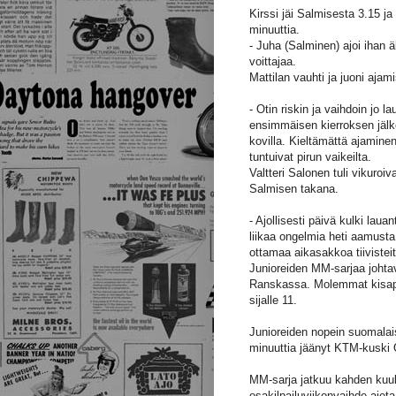
Kirssi jäi Salmisesta 3.15 ja
minuuttia.
- Juha (Salminen) ajoi ihan ä
voittajaa.
Mattilan vauhti ja juoni aja
- Otin riskin ja vaihdoin jo
ensimmäisen kierroksen jälkee
kovilla. Kieltämättä ajamine
tuntuivat pirun vaikeilta.
Valtteri Salonen tuli vikuroiv
Salmisen takana.
- Ajollisesti päivä kulki lau
liikaa ongelmia heti aamusta
ottamaa aikasakkoa tiivistei
Junioreiden MM-sarjaa johtav
Ranskassa. Molemmat kisapäiv
sijalle 11.
Junioreiden nopein suomalais
minuuttia jäänyt KTM-kuski 
MM-sarja jatkuu kahden kuuk
osakilpailuviikonvaihde ajet