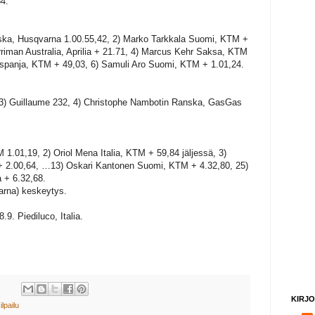
54.
ska, Husqvarna 1.00.55,42, 2) Marko Tarkkala Suomi, KTM +
rriman Australia, Aprilia + 21.71, 4) Marcus Kehr Saksa, KTM
 Espanja, KTM + 49,03, 6) Samuli Aro Suomi, KTM + 1.01,24.
, 3) Guillaume 232, 4) Christophe Nambotin Ranska, GasGas
M 1.01,19, 2) Oriol Mena Italia, KTM + 59,84 jäljessä, 3)
 2.00,64, …13) Oskari Kantonen Suomi, KTM + 4.32,80, 25)
a + 6.32,68.
varna) keskeytys.
8.9. Piediluco, Italia.
KIRJO
ilpailu