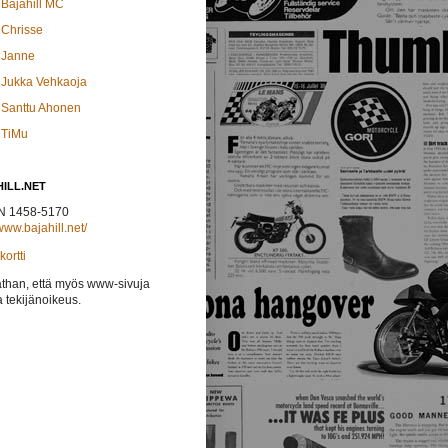
Bajahill MC
Chrisse
Janne
Jukka Vehkaoja
Santtu Ahonen
TiMu
ILL.NET
N 1458-5170
/www.bajahill.net/
ortti
athan, että myös www-sivuja
 tekijänoikeus.