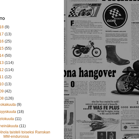
STO
18
(9)
17
(13)
16
(25)
15
(55)
14
(50)
13
(114)
12
(114)
11
(12)
10
(13)
09
(42)
08
(126)
lokakuuta
(9)
syyskuuta
(18)
elokuuta
(11)
heinäkuuta
(11)
Ahola taisteli toiseksi Ranskan
MM-endurossa