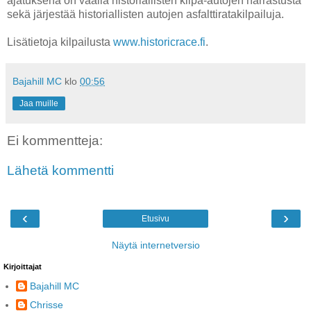
ajatuksena on vaalia historiallisten kilpa-autojen harrastusta
sekä järjestää historiallisten autojen asfalttiratakilpailuja.
Lisätietoja kilpailusta
www.historicrace.fi
.
Bajahill MC
klo
00:56
Jaa muille
Ei kommentteja:
Lähetä kommentti
‹
›
Etusivu
Näytä internetversio
Kirjoittajat
Bajahill MC
Chrisse