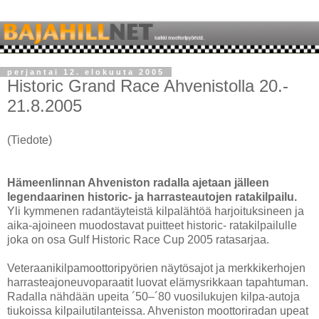
perjantai 12. elokuuta 2005
Historic Grand Race Ahvenistolla 20.-
21.8.2005
(Tiedote)
Hämeenlinnan Ahveniston radalla ajetaan jälleen
legendaarinen historic- ja harrasteautojen ratakilpailu.
Yli kymmenen radantäyteistä kilpalähtöä harjoituksineen ja
aika-ajoineen muodostavat puitteet historic- ratakilpailulle
joka on osa Gulf Historic Race Cup 2005 ratasarjaa.
Veteraanikilpamoottoripyörien näytösajot ja merkkikerhojen
harrasteajoneuvoparaatit luovat elämysrikkaan tapahtuman.
Radalla nähdään upeita ´50–´80 vuosilukujen kilpa-autoja
tiukoissa kilpailutilanteissa. Ahveniston moottoriradan upeat