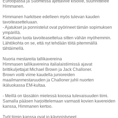
Euroopassa ja Suomessa ajettaville kisoille, suunnittelee
Himmanen.
Himmanen harkitsee edelleen myös tulevan kauden
tavoiteasetteluaan.
- Ajatukset ja ponnistelut ovat pyörineet tämän sopimuksen
ympärillä.
Katsotaan tuota tavoiteasettelua sitten vähän myöhemmin.
Lähtökohta on se, että nyt tehdään töitä pitemmällä
tähtäimellä.
Nuoria mestareita tallikavereina
Himmasen tallikavereina italialaistiimissä ajavat
brittikuljettajat Michael Brown ja Jack Challoner.
Brown voitti viime kaudella junioreiden
maailmanmestaruuden ja Challoner juhli nuorten
ikäluokassa EM-kultaa.
- Meillä on tässäkin mielessä koossa tulevaisuuden tiimi.
Samalla pääsen harjoittelemaan varmasti kovien kavereiden
kanssa, Himmanen kertoo.
Työt tiimin kanssa ovat jo käynnistyneet