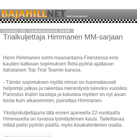
tiistai 15. tammikuuta 2008
Trialkuljettaja Himmanen MM-sarjaan
Henri Himmanen solmi maanantaina Firenzessä ensi
kauden kattavan sopimuksen Beta-pyöriä ajattavan
italialaisen Top Trial Teamin kanssa.
- Tämän sopimuksen myötä minun on huomattavasti
helpompi jatkaa ja rakentaa menestystä tuleviksi vuosiksi.
Panostus trialiin taustoja ja kalustoa myöten on nyt aivan
toista kuin aikaisemmin, painottaa Himmanen.
Yksityiskuljettajana tätä ennen ajaneella 22-vuotiaalla
Himmasella on luvassa työntäyteinen kausi. Taiteiltavaa
riittää paitsi pyörän päällä, myös kisakalenterien osalta.