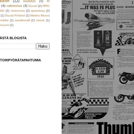
tukset
(12)
koulutus
(5)
In
h
(4)
valmennus
(4)
Ducati
(2)
IRRC
kilö
(2)
motocross
(2)
speedway
(2)
(1)
Ducati Finland
(1)
Matteo Mossa
erbike
(1)
aavikkoralli
(1)
classic
(1)
tuonti
(1)
TÄSTÄ BLOGISTA
TORIPYÖRÄTAPAHTUMIA