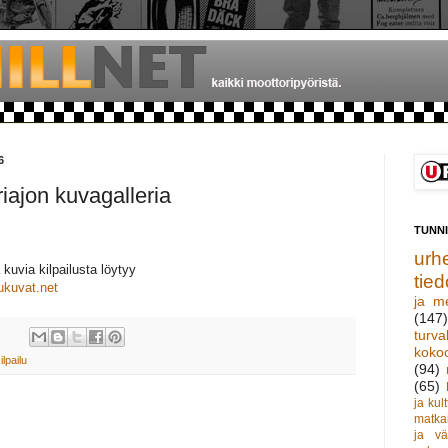
6
iajon kuvagalleria
TUNN
urhe
a kuvia kilpailusta löytyy
tied
lukuvat.net
ja m
(147)
turva
koko
ilpailu
(94)
(65)
ja kult
matka
ja vä