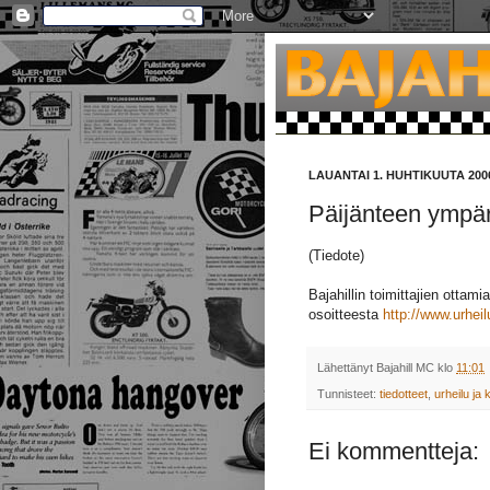
LAUANTAI 1. HUHTIKUUTA 200
Päijänteen ympär
(Tiedote)
Bajahillin toimittajien ottami
osoitteesta
http://www.urhei
Lähettänyt
Bajahill MC
klo
11:01
Tunnisteet:
tiedotteet
,
urheilu ja k
Ei kommentteja: