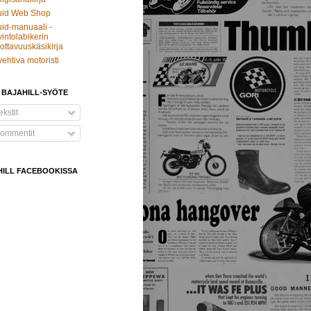
uid Web Shop
id-manuaali -
intolabikerin
ottavuuskäsikirja
vehtiva motoristi
 BAJAHILL-SYÖTE
kstit
ommentit
HILL FACEBOOKISSA