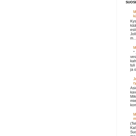
SUOSI
M
k
Kys
kää
esi
Jol
m...
M
"
ves
kah
tul
ja o
J
r
Asi
kav
Mik
mie
kon
M
m
(Te
Kal
Suo