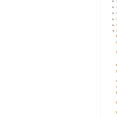
►
►
►
►
►
▼