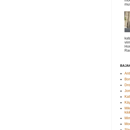
moo
mus
kat
vii
Hor
Rac
BAJAH
Ant
Bo
Dro
Jon
Kat
Käy
Mik
kää
Min
Moo
Sla