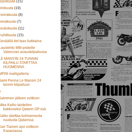
syyskuuta
(15)
elokuuta
(19)
heinäkuuta
(8)
kesäkuuta
(7)
toukokuuta
(11)
huhtikuuta
(15)
Keväällä tiet taas liukkaina
Lauslehto MM-pisteille
Valencian avauskilpailussa
LE MANS'IN 24 TUNNIN
KILPAILU STARTTAA
HUOMENNA
MP06 malligalleria
Sami Penna Le Mansin 24
tunnin kilpailuun
e
Salminen jälleen voittoon
Mika Kallio taistellen
kakkoseksi Qatarin GP:ssä
Kallio starttaa kolmannesta
ruudusta Qatarissa
Kari Tiainen ajoi voittoon
Espanjassa