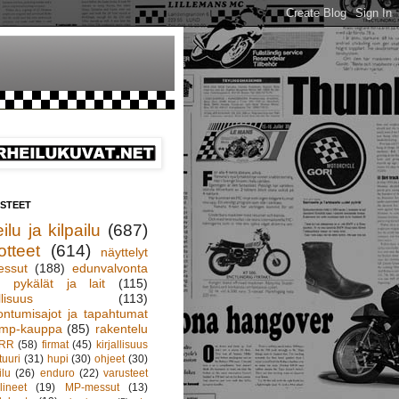
ISTEET
ilu ja kilpailu
(687)
otteet
(614)
näyttelyt
essut
(188)
edunvalvonta
pykälät ja lait
(115)
llisuus
(113)
ontumisajot ja tapahtumat
mp-kauppa
(85)
rakentelu
RR
(58)
firmat
(45)
kirjallisuus
tuuri
(31)
hupi
(30)
ohjeet
(30)
ilu
(26)
enduro
(22)
varusteet
lineet
(19)
MP-messut
(13)