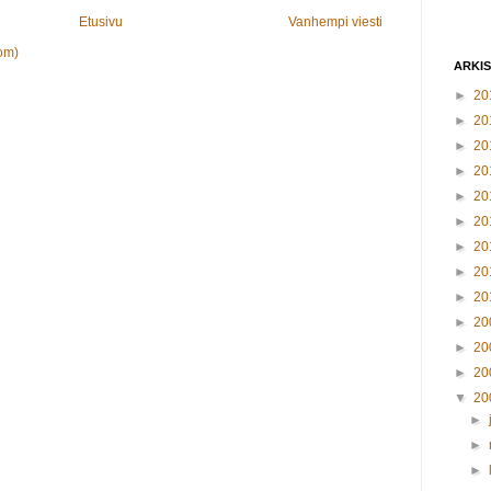
Etusivu
Vanhempi viesti
om)
ARKI
►
20
►
20
►
20
►
20
►
20
►
20
►
20
►
20
►
20
►
20
►
20
►
20
▼
20
►
►
►