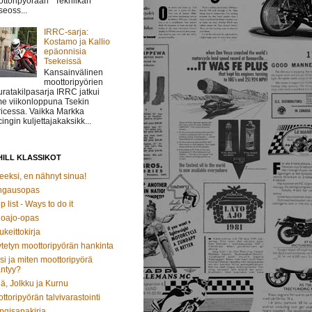
ttoripyörään Tekniikan
eoss...
IRRC-sarja:
Kostamo ja Kallio
epäonnisia
Tsekeissä
Kansainvälinen
moottoripyörien
uratakilpasarja IRRC jatkui
me viikonloppuna Tsekin
icessa. Vaikka Markka
ingin kuljettajakaksikk...
ILL KLASSIKOT
eeksi, en nähnyt sinua!
ngausopas
p list - Ways to do it
oajo-opas
ukeittokirja
tetyn moottoripyörän hankinta
si ja miten moottoripyörä
ntyy?
ä, Jolkku ja Kurnu
ttoripyörän talvivarastointi
ngisanakirja