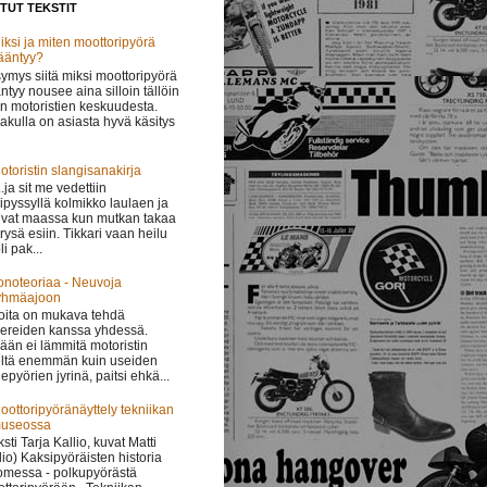
TUT TEKSTIT
iksi ja miten moottoripyörä
ääntyy?
ymys siitä miksi moottoripyörä
ntyy nousee aina silloin tällöin
in motoristien keskuudesta.
lakulla on asiasta hyvä käsitys
otoristin slangisanakirja
 ..ja sit me vedettiin
ipyssyllä kolmikko laulaen ja
vat maassa kun mutkan takaa
i rysä esiin. Tikkari vaan heilu
li pak...
onoteoriaa - Neuvoja
yhmäajoon
oita on mukava tehdä
ereiden kanssa yhdessä.
ään ei lämmitä motoristin
ltä enemmän kuin useiden
epyörien jyrinä, paitsi ehkä...
oottoripyöränäyttely tekniikan
useossa
ksti Tarja Kallio, kuvat Matti
lio) Kaksipyöräisten historia
messa - polkupyörästä