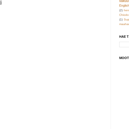
vakuu
i
Englis
(2)
hen
Chiodo
(1)
Sup
maahan
HAE 
MOOT