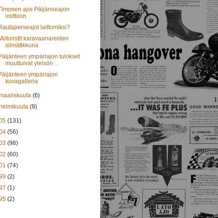
Timonen ajoi Päijänneajon
voittoon
Rautaperseajot laittomiksi?
Motoristit karavaanareiden
silmätikkuna
Päijänteen ympäriajon tulokset
muuttuivat yleisön ...
Päijänteen ympäriajon
kuvagalleria
maaliskuuta
(6)
helmikuuta
(9)
05
(131)
04
(56)
03
(98)
02
(60)
01
(74)
99
(2)
97
(1)
95
(2)