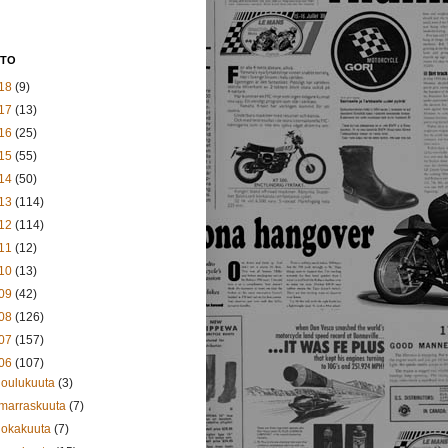
STO
18
(9)
17
(13)
16
(25)
15
(55)
14
(50)
13
(114)
12
(114)
11
(12)
10
(13)
09
(42)
08
(126)
07
(157)
06
(107)
joulukuuta
(3)
marraskuuta
(7)
lokakuuta
(7)