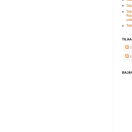
Sq
Squ
Rav
usk
Tal
TILAA
Te
K
BAJA