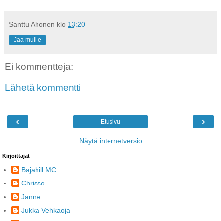
Santtu Ahonen
klo
13:20
Jaa muille
Ei kommentteja:
Lähetä kommentti
‹
›
Etusivu
Näytä internetversio
Kirjoittajat
Bajahill MC
Chrisse
Janne
Jukka Vehkaoja