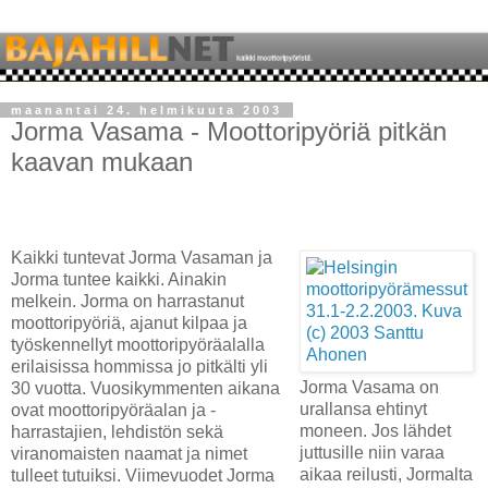
maanantai 24. helmikuuta 2003
Jorma Vasama - Moottoripyöriä pitkän
kaavan mukaan
Kaikki tuntevat Jorma Vasaman ja
Jorma tuntee kaikki. Ainakin
melkein. Jorma on harrastanut
moottoripyöriä, ajanut kilpaa ja
työskennellyt moottoripyöräalalla
erilaisissa hommissa jo pitkälti yli
Jorma Vasama on
30 vuotta. Vuosikymmenten aikana
urallansa ehtinyt
ovat moottoripyöräalan ja -
moneen. Jos lähdet
harrastajien, lehdistön sekä
juttusille niin varaa
viranomaisten naamat ja nimet
aikaa reilusti, Jormalta
tulleet tutuiksi. Viimevuodet Jorma