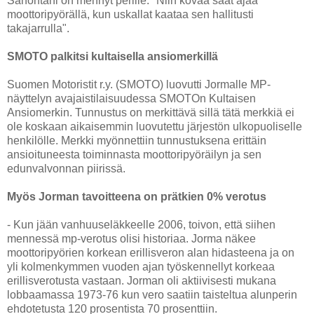
Sanontani on mennyt perille: "Niin kovaa saat ajaa
moottoripyörällä, kun uskallat kaataa sen hallitusti
takajarrulla".
SMOTO palkitsi kultaisella ansiomerkillä
Suomen Motoristit r.y. (SMOTO) luovutti Jormalle MP-
näyttelyn avajaistilaisuudessa SMOTOn Kultaisen
Ansiomerkin. Tunnustus on merkittävä sillä tätä merkkiä ei
ole koskaan aikaisemmin luovutettu järjestön ulkopuoliselle
henkilölle. Merkki myönnettiin tunnustuksena erittäin
ansioituneesta toiminnasta moottoripyöräilyn ja sen
edunvalvonnan piirissä.
Myös Jorman tavoitteena on prätkien 0% verotus
- Kun jään vanhuuseläkkeelle 2006, toivon, että siihen
mennessä mp-verotus olisi historiaa. Jorma näkee
moottoripyörien korkean erillisveron alan hidasteena ja on
yli kolmenkymmen vuoden ajan työskennellyt korkeaa
erillisverotusta vastaan. Jorman oli aktiivisesti mukana
lobbaamassa 1973-76 kun vero saatiin taisteltua alunperin
ehdotetusta 120 prosentista 70 prosenttiin.