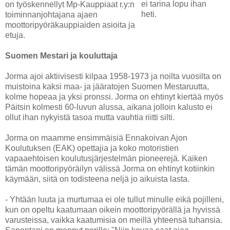
ei tarina lopu ihan
on työskennellyt Mp-Kauppiaat r.y:n
heti.
toiminnanjohtajana ajaen
moottoripyöräkauppiaiden asioita ja
etuja.
Suomen Mestari ja kouluttaja
Jorma ajoi aktiivisesti kilpaa 1958-1973 ja noilta vuosilta on
muistoina kaksi maa- ja jääratojen Suomen Mestaruutta,
kolme hopeaa ja yksi pronssi. Jorma on ehtinyt kiertää myös
Päitsin kolmesti 60-luvun alussa, aikana jolloin kalusto ei
ollut ihan nykyistä tasoa mutta vauhtia riitti silti.
Jorma on maamme ensimmäisiä Ennakoivan Ajon
Koulutuksen (EAK) opettajia ja koko motoristien
vapaaehtoisen koulutusjärjestelmän pioneerejä. Kaiken
tämän moottoripyöräilyn välissä Jorma on ehtinyt kotiinkin
käymään, siitä on todisteena neljä jo aikuista lasta.
- Yhtään luuta ja murtumaa ei ole tullut minulle eikä pojilleni,
kun on opeltu kaatumaan oikein moottoripyörällä ja hyvissä
varusteissa, vaikka kaatumisia on meillä yhteensä tuhansia.