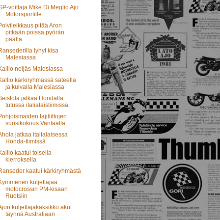
GP-voittaja Mike Di Meglio Ajo
Motorsportille
Polvileikkaus pitää Aron
pitkään poissa pyörän
päältä
Ransederilla lyhyt kisa
Malesiassa
Kallio neljäs Malesiassa
Kallio kärkiryhmässä sateella
ja kuivalla Malesiassa
Seistola jatkaa Hondalla
tutussa italialaistiimissä
Pohjoismaiden lajiliittojen
vuosikokous Vantaalla
Ahola jatkaa italialaisessa
Honda-tiimissä
Kallio kaatui toisella
kierroksella
Ranseder kaatui kärkiryhmästä
Kymmenen kuljettajaa
motocrossin PM-kisaan
Ruotsiin
Ajon kuljettajakaksikko akut
täynnä Australiaan