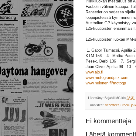
Piikkiluokan mestaruus on As
Faubelin välinen kauppa. Tal
Ranseder on sarjassa sijall
loppupisteissä kymmenen 
Australian GP käynnistyy va
125-kuutioisten ensimmäisillä
125-kuutioisten luokan MM-sa
1. Gabor Talmacsi, Aprilia
KTM 156 4. Mattia Pasini,
Pesek, Derbi 136 7. Sergio
Joan Olive, Aprilia 98 10.
www.ajo.fi
www.motograndprix.com
www.nelonen.fi/motogp
Lähettänyt
Bajahill MC
klo
23:31
Tunnisteet:
tiedotteet
,
urheilu ja k
Ei kommentteja:
Lähetä kommentt