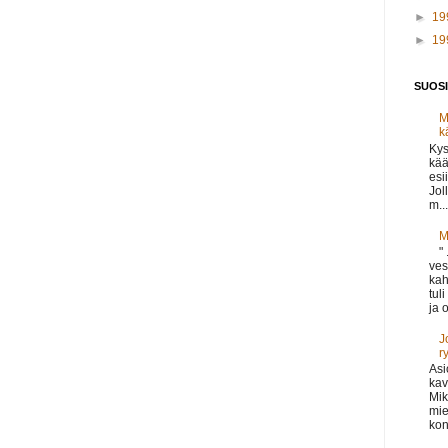
►
19
►
19
SUOSI
M
k
Kys
kää
esi
Jol
m...
M
"
ves
kah
tul
ja o
J
r
Asi
kav
Mik
mie
kon