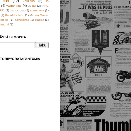
tukset
(12)
koulutus
(5)
In
h
(4)
valmennus
(4)
Ducati
(2)
IRRC
kilö
(2)
motocross
(2)
speedway
(2)
(1)
Ducati Finland
(1)
Matteo Mossa
erbike
(1)
aavikkoralli
(1)
classic
(1)
tuonti
(1)
TÄSTÄ BLOGISTA
TORIPYÖRÄTAPAHTUMIA