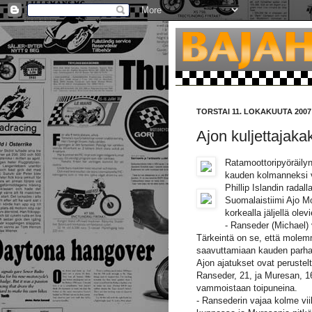
TORSTAI 11. LOKAKUUTA 2007
Ajon kuljettajaka
Ratamoottoripyöräily
kauden kolmanneksi vi
Phillip Islandin radal
Suomalaistiimi Ajo Mot
korkealla jäljellä ole
- Ranseder (Michael) 
Tärkeintä on se, että mole
saavuttamiaan kauden parhai
Ajon ajatukset ovat perustelt
Ranseder, 21, ja Muresan, 16,
vammoistaan toipuneina.
- Ransederin vajaa kolme vi