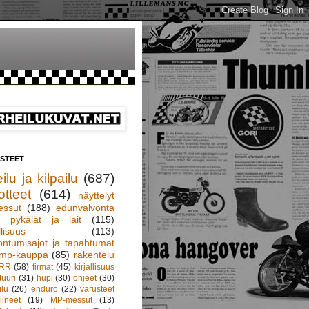
ISTEET
ilu ja kilpailu
(687)
otteet
(614)
näyttelyt
essut
(188)
edunvalvonta
pykälät ja lait
(115)
llisuus
(113)
ontumisajot ja tapahtumat
mp-kauppa
(85)
rakentelu
RR
(58)
firmat
(45)
kirjallisuus
tuuri
(31)
hupi
(30)
ohjeet
(30)
ilu
(26)
enduro
(22)
varusteet
lineet
(19)
MP-messut
(13)