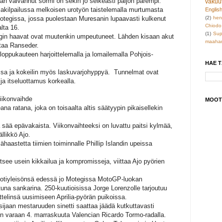
än vaivannut sormi on sekin jo selkeästi paljon parempi.
vakuu
sakilpailussa melkoisen urotyön taistelemalla murtumasta
Englis
tegissa, jossa puolestaan Muresanin lupaavasti kulkenut
(2)
hen
Chiodo
alta 16.
(1)
Sup
egin haavat ovat muutenkin umpeutuneet. Lähden kisaan akut
maahan
ttaa Ranseder.
oppukauteen harjoittelemalla ja lomailemalla Pohjois-
HAE 
ssa ja kokeilin myös laskuvarjohyppyä. Tunnelmat ovat
 ja itseluottamus korkealla.
viikonvaihde
MOOT
ana ratana, joka on toisaalta altis säätyypin pikaisellekin
ja sää epävakaista. Viikonvaihteeksi on luvattu paitsi kylmää,
ällikkö Ajo.
sähaastetta tiimien toiminnalle Phillip Islandin upeissa
tsee usein kikkailua ja kompromisseja, viittaa Ajo pyörien
kotiyleisönsä edessä jo Motegissa MotoGP-luokan
na sankarina. 250-kuutioisissa Jorge Lorenzolle tarjoutuu
ittelinsä uusimiseen Aprilia-pyörän puikoissa.
jaan mestaruuden sinetti saattaa jäädä kutkuttavasti
un varaan 4. marraskuuta Valencian Ricardo Tormo-radalla.