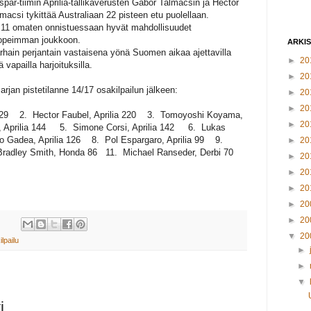
par-tiimin Aprilia-tallikaverusten Gabor Talmacsin ja Hector
macsi tykittää Australiaan 22 pisteen etu puolellaan.
a 11 omaten onnistuessaan hyvät mahdollisuudet
nopeimman joukkoon.
ARKI
rhain perjantain vastaisena yönä Suomen aikaa ajettavilla
►
20
 vapailla harjoituksilla.
►
20
rjan pistetilanne 14/17 osakilpailun jälkeen:
►
20
►
20
 229 2. Hector Faubel, Aprilia 220 3. Tomoyoshi Koyama,
►
20
 Aprilia 144 5. Simone Corsi, Aprilia 142 6. Lukas
 Gadea, Aprilia 126 8. Pol Espargaro, Aprilia 99 9.
►
20
 Bradley Smith, Honda 86 11. Michael Ranseder, Derbi 70
►
20
►
20
►
20
►
20
►
20
▼
20
ilpailu
►
►
▼
i