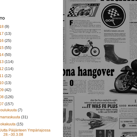
STO
18
(9)
17
(13)
16
(25)
15
(55)
14
(50)
13
(114)
12
(114)
11
(12)
10
(13)
09
(42)
08
(126)
07
(157)
joulukuuta
(7)
marraskuuta
(31)
lokakuuta
(15)
Uutta Päijänteen Ympäriajossa
28.–30.3.08