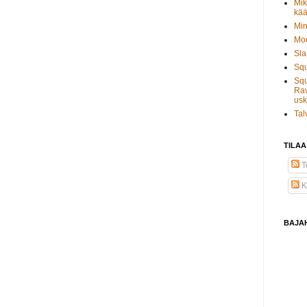
Mik
kää
Min
Moo
Sla
Sq
Squ
Rav
usk
Tal
TILAA
Te
K
BAJA