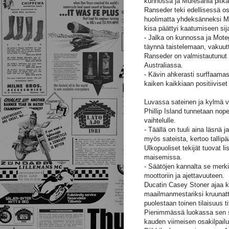
kunnossa ja Muresania pitkä
Ranseder teki edellisessä o
huolimatta yhdeksänneksi Mo
kisa päättyi kaatumiseen sij
- Jalka on kunnossa ja Mot
täynnä taistelemaan, vakuu
Ranseder on valmistautunut l
Australiassa.
- Kävin ahkerasti surffaama
kaiken kaikkiaan positiiviset
Luvassa sateinen ja kylmä 
Phillip Island tunnetaan nope
vaihtelulle.
- Täällä on tuuli aina läsnä 
myös sateista, kertoo tallipä
Ulkopuoliset tekijät tuovat li
maisemissa.
- Säätöjen kannalta se merki
moottoriin ja ajettavuuteen.
Ducatin Casey Stoner ajaa 
maailmanmestariksi kruunattu
puolestaan toinen tilaisuus t
Pienimmässä luokassa sen si
kauden viimeisen osakilpail