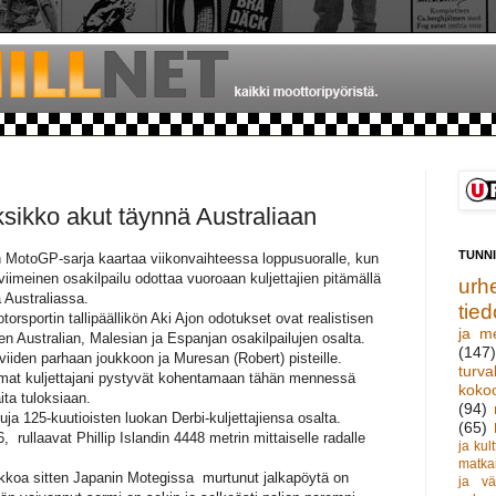
ksikko akut täynnä Australiaan
TUNN
n MotoGP-sarja kaartaa viikonvaihteessa loppusuoralle, kun
imeinen osakilpailu odottaa vuoroaan kuljettajien pitämällä
urhe
la Australiassa.
tied
orsportin tallipäällikön Aki Ajon odotukset ovat realistisen
ja m
vien Australian, Malesian ja Espanjan osakilpailujen osalta.
(147)
viiden parhaan joukkoon ja Muresan (Robert) pisteille.
turva
mmat kuljettajani pystyvät kohentamaan tähän mennessä
koko
ta tuloksiaan.
(94)
uja 125-kuutioisten luokan Derbi-kuljettajiensa osalta.
(65)
 rullaavat Phillip Islandin 4448 metrin mittaiselle radalle
ja kult
matka
ikkoa sitten Japanin Motegissa murtunut jalkapöytä on
ja vä