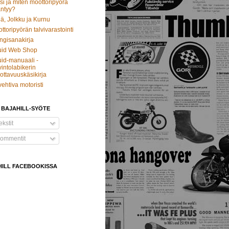
si ja miten moottoripyörä
ntyy?
ä, Jolkku ja Kurnu
ttoripyörän talvivarastointi
ngisanakirja
uid Web Shop
id-manuaali -
intolabikerin
ottavuuskäsikirja
vehtiva motoristi
 BAJAHILL-SYÖTE
kstit
ommentit
HILL FACEBOOKISSA