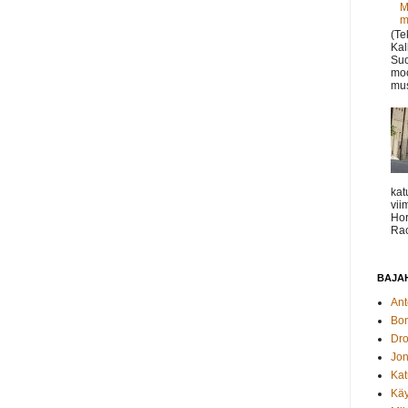
M
m
(Te
Kal
Suo
moo
mus
kat
vii
Hor
Rac
BAJAH
Ant
Bo
Dro
Jon
Kat
Käy