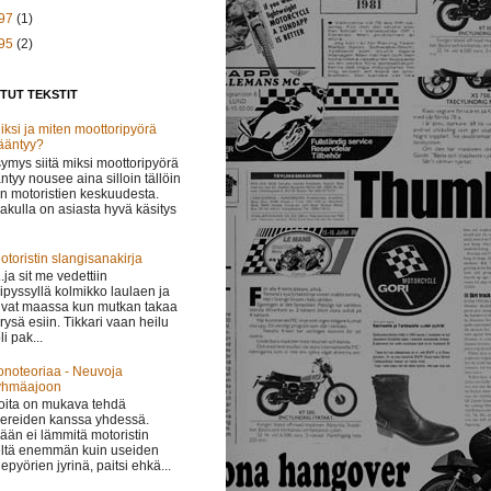
97
(1)
95
(2)
TUT TEKSTIT
iksi ja miten moottoripyörä
ääntyy?
ymys siitä miksi moottoripyörä
ntyy nousee aina silloin tällöin
in motoristien keskuudesta.
lakulla on asiasta hyvä käsitys
otoristin slangisanakirja
 ..ja sit me vedettiin
ipyssyllä kolmikko laulaen ja
vat maassa kun mutkan takaa
i rysä esiin. Tikkari vaan heilu
li pak...
onoteoriaa - Neuvoja
yhmäajoon
oita on mukava tehdä
ereiden kanssa yhdessä.
ään ei lämmitä motoristin
ltä enemmän kuin useiden
epyörien jyrinä, paitsi ehkä...