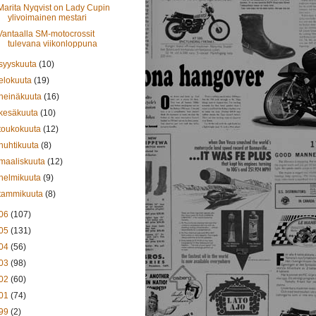
Marita Nyqvist on Lady Cupin
ylivoimainen mestari
Vantaalla SM-motocrossit
tulevana viikonloppuna
syyskuuta
(10)
elokuuta
(19)
heinäkuuta
(16)
kesäkuuta
(10)
toukokuuta
(12)
huhtikuuta
(8)
maaliskuuta
(12)
helmikuuta
(9)
tammikuuta
(8)
06
(107)
05
(131)
04
(56)
03
(98)
02
(60)
01
(74)
99
(2)