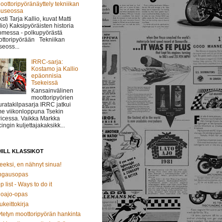
oottoripyöränäyttely tekniikan
useossa
ksti Tarja Kallio, kuvat Matti
lio) Kaksipyöräisten historia
messa - polkupyörästä
ttoripyörään Tekniikan
eoss...
IRRC-sarja:
Kostamo ja Kallio
epäonnisia
Tsekeissä
Kansainvälinen
moottoripyörien
uratakilpasarja IRRC jatkui
me viikonloppuna Tsekin
icessa. Vaikka Markka
ingin kuljettajakaksikk...
ILL KLASSIKOT
eeksi, en nähnyt sinua!
ngausopas
p list - Ways to do it
oajo-opas
ukeittokirja
tetyn moottoripyörän hankinta