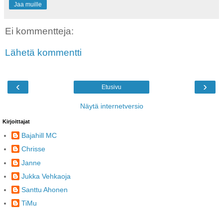
Jaa muille
Ei kommentteja:
Lähetä kommentti
‹
›
Etusivu
Näytä internetversio
Kirjoittajat
Bajahill MC
Chrisse
Janne
Jukka Vehkaoja
Santtu Ahonen
TiMu