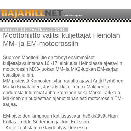
torstai 19. kesäkuuta 2008
Moottoriliitto valitsi kuljettajat Heinolan
MM- ja EM-motocrossiin
Suomen Moottoriliitto on tehnyt ensimmäiset
kuljettajavalintansa 16.-17. elokuuta Heinolassa ajettaviin
motocrossin MX3-luokan MM- ja MX2-luokan EM-sarjan
osakilpailuihin.
MM-pisteistä Komostenkylän radalla ajavat Antti Pyrhönen,
Marko Kovalainen, Jussi Nikkilä, Tommi Mäkinen ja
endurosta tutummat Juha Salminen sekä Marko Tarkkala.
Mäkinen on puolestaan ajanut tähän asti motocrossin EM-
sarjaa.
EM-pisteiden kimppuun kotikisassaan hyökkäävät Harri
Kullas, Ludde Söderberg ja Toni Eriksson.
- Kuljettajalistamme täydentyvät toisessa