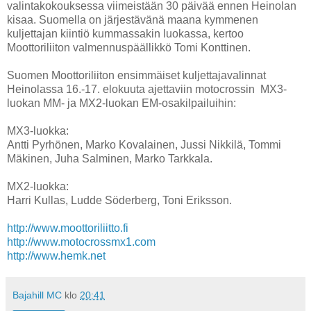
valintakokouksessa viimeistään 30 päivää ennen Heinolan
kisaa. Suomella on järjestävänä maana kymmenen
kuljettajan kiintiö kummassakin luokassa, kertoo
Moottoriliiton valmennuspäällikkö Tomi Konttinen.
Suomen Moottoriliiton ensimmäiset kuljettajavalinnat
Heinolassa 16.-17. elokuuta ajettaviin motocrossin MX3-
luokan MM- ja MX2-luokan EM-osakilpailuihin:
MX3-luokka:
Antti Pyrhönen, Marko Kovalainen, Jussi Nikkilä, Tommi
Mäkinen, Juha Salminen, Marko Tarkkala.
MX2-luokka:
Harri Kullas, Ludde Söderberg, Toni Eriksson.
http://www.moottoriliitto.fi
http://www.motocrossmx1.com
http://www.hemk.net
Bajahill MC
klo
20:41