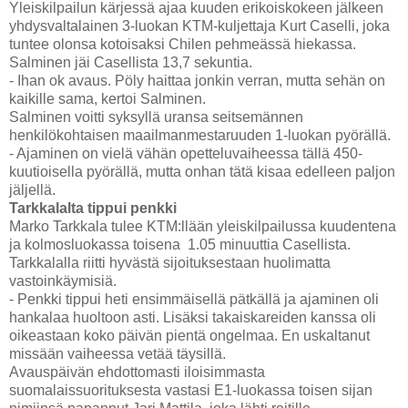
Yleiskilpailun kärjessä ajaa kuuden erikoiskokeen jälkeen
yhdysvaltalainen 3-luokan KTM-kuljettaja Kurt Caselli, joka
tuntee olonsa kotoisaksi Chilen pehmeässä hiekassa.
Salminen jäi Casellista 13,7 sekuntia.
- Ihan ok avaus. Pöly haittaa jonkin verran, mutta sehän on
kaikille sama, kertoi Salminen.
Salminen voitti syksyllä uransa seitsemännen
henkilökohtaisen maailmanmestaruuden 1-luokan pyörällä.
- Ajaminen on vielä vähän opetteluvaiheessa tällä 450-
kuutioisella pyörällä, mutta onhan tätä kisaa edelleen paljon
jäljellä.
Tarkkalalta tippui penkki
Marko Tarkkala tulee KTM:llään yleiskilpailussa kuudentena
ja kolmosluokassa toisena 1.05 minuuttia Casellista.
Tarkkalalla riitti hyvästä sijoituksestaan huolimatta
vastoinkäymisiä.
- Penkki tippui heti ensimmäisellä pätkällä ja ajaminen oli
hankalaa huoltoon asti. Lisäksi takaiskareiden kanssa oli
oikeastaan koko päivän pientä ongelmaa. En uskaltanut
missään vaiheessa vetää täysillä.
Avauspäivän ehdottomasti iloisimmasta
suomalaissuorituksesta vastasi E1-luokassa toisen sijan