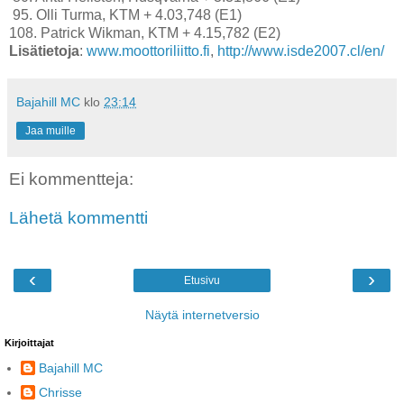
95. Olli Turma, KTM + 4.03,748 (E1)
108. Patrick Wikman, KTM + 4.15,782 (E2)
Lisätietoja
:
www.moottoriliitto.fi
,
http://www.isde2007.cl/en/
Bajahill MC
klo
23:14
Jaa muille
Ei kommentteja:
Lähetä kommentti
‹
›
Etusivu
Näytä internetversio
Kirjoittajat
Bajahill MC
Chrisse