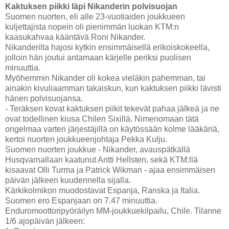
Kaktuksen piikki läpi Nikanderin polvisuojan
Suomen nuorten, eli alle 23-vuotiaiden joukkueen
kuljettajista nopein oli pienimmän luokan KTM:n
kaasukahvaa kääntävä Roni Nikander.
Nikanderilta hajosi kytkin ensimmäisellä erikoiskokeella,
jolloin hän joutui antamaan kärjelle periksi puolisen
minuuttia.
Myöhemmin Nikander oli kokea vieläkin pahemman, tai
ainakin kivuliaamman takaiskun, kun kaktuksen piikki lävisti
hänen polvisuojansa.
- Teräksen kovat kaktuksen piikit tekevät pahaa jälkeä ja ne
ovat todellinen kiusa Chilen Sixillä. Nimenomaan tätä
ongelmaa varten järjestäjillä on käytössään kolme lääkäriä,
kertoi nuorten joukkueenjohtaja Pekka Kulju.
Suomen nuorten joukkue - Nikander, avauspätkällä
Husqvarnallaan kaatunut Antti Hellsten, sekä KTM:llä
kisaavat Olli Turma ja Patrick Wikman - ajaa ensimmäisen
päivän jälkeen kuudennella sijalla.
Kärkikolmikon muodostavat Espanja, Ranska ja Italia.
Suomen ero Espanjaan on 7.47 minuuttia.
Enduromoottoripyöräilyn MM-joukkuekilpailu, Chile. Tilanne
1/6 ajopäivän jälkeen: