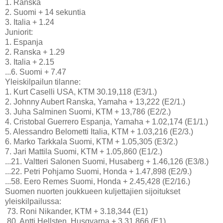
1. Ranska
2. Suomi + 14 sekuntia
3. Italia + 1.24
Juniorit:
1. Espanja
2. Ranska + 1.29
3. Italia + 2.15
...6. Suomi + 7.47
Yleiskilpailun tilanne:
1. Kurt Caselli USA, KTM 30.19,118 (E3/1.)
2. Johnny Aubert Ranska, Yamaha + 13,222 (E2/1.)
3. Juha Salminen Suomi, KTM + 13,786 (E2/2.)
4. Cristobal Guerrero Espanja, Yamaha + 1.02,174 (E1/1.)
5. Alessandro Belometti Italia, KTM + 1.03,216 (E2/3.)
6. Marko Tarkkala Suomi, KTM + 1.05,305 (E3/2.)
7. Jari Mattila Suomi, KTM + 1.05,860 (E1/2.)
...21. Valtteri Salonen Suomi, Husaberg + 1.46,126 (E3/8.)
...22. Petri Pohjamo Suomi, Honda + 1.47,898 (E2/9.)
...58. Eero Remes Suomi, Honda + 2.45,428 (E2/16.)
Suomen nuorten joukkueen kuljettajien sijoitukset
yleiskilpailussa:
73. Roni Nikander, KTM + 3.18,344 (E1)
80. Antti Hellsten, Husqvarna + 3.31,866 (E1)