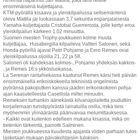
nimiinsä napannut Jari Mattila, joka lähti reitille
ensimmäisenä kuljettajana.
KTM-pyörällä kisaava ja yleiskilpailussa seitsemäntenä
oleva Mattila jäi luokassaan 3,7 sekuntia espanjalaisesta
Yamaha-kuljettajasta Cristobal Guerrerosta, jolle kertyi eroa
yleiskilpailun kärkeen 1.02 minuuttia.
Suomen miesten Trophy-joukkueen kolme muuta
kuljettajaa, Husabergilla kilpaileva Valtteri Salonen, sekä
Honda-pyörillä ajavat Petri Pohjamo ja Eero Remes ovat
yleiskilpailussa sijoilla 21, 22 ja 58.
Salonen oli kahdeksas kolmos-, Pohjamo yhdeksäs kakkos-
, ja Remes 16:s ykkösluokassa.
La Serenan rantahiekassa kaatunut Remes kärsi heti päivän
ensimmäisellä erikoiskokeella teknisistä ongelmista
pyöränsä pakoputken kanssa jääden erikoiskokeen pohja-
ajan kaasutelleesta Casellista miltei minuutin.
Remeksen turhankin äänekästä kilvanajolaitetta jouduttiin
korjailemaan turistipyörästä lainatuilla osilla, mikä tiesi
myöhemmin ylimääräistä päänvaivaa melumittauksessa.
- Kaikki ovat kuitenkin edelleen mukana kisassa, mikä on
tietenkin tärkeintä, painotti Salminen.
Miesten joukkueessa kuudesta ajajasta viiden parhaan tulos
lasketaan mukaan päiväkohtaisiin tuloksiin.