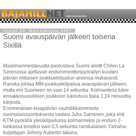
tiistai 13. marraskuuta 2007
Suomi avauspäivän jälkeen toisena
Sixillä
Maailmanmestaruutta puolustava Suomi aloitti Chilen La
Serenassa ajettavan enduromoottoripyöräilyn kuuden
päivän mittaisen joukkuekilpailun arvonsa mukaisesti.
Ranska johtaa MM-joukkuekilpailua avauspäivän jälkeen,
mutta ero Suomeen on vain 14 sekuntia. Kolmantena tulee
ennakkosuosikkien joukkoon lukeutuva Italia 1.24 minuuttia
kärjestä.
Ensimmäisen kisapäivän vauhdikkaimmasta
suomalaissuorituksesta vastasi Juha Salminen, joka ehti
KTM-pyörällä yleiskilpailussa kolmanneksi ja enduro 2-
luokassa toiseksi vain 0,5 sekuntia ranskalaisen Yamaha-
kuljettajan Johnny Aubertin takana.