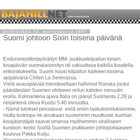
keskiviikko 14. marraskuuta 2007
Suomi johtoon Sixin toisena päivänä
Enduromoottoripyöräilyn MM- joukkuekilpailun toisen
kisapäivän suomalaisesitys oli vakuuttava kaikilla kuudella
erikoiskokeella. Suomi nousi kilpailun kärkeen toisena
ajopäivänä Chilen La Serenassa.
Vielä avauspäivää hienokseltaan hallinnut Ranska joutui
päästämään Suomen ohitseen reilun kahden minuutin
erolla. Kolmantena ajava Italia on jäänyt Suomesta 2.28 ja
neljäntenä oleva Ruotsi 5.40 minuuttia.
- Nämä tulokset perustuvat vielä omiin laskutoimituksiimme,
mutta tuskinpa ne ainakaan suuremmin muuttuvat, kunhan
kisajärjestäjät saavat omansa myöhemmin viralliseen
kuntoon, kertoi Sixillä Suomen joukkueen johtoportaaseen
kuuluva Pekka Kulju.