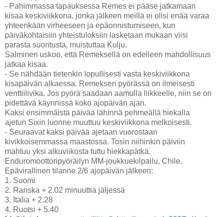
- Pahimmassa tapauksessa Remes ei pääse jatkamaan
kisaa keskiviikkona, jonka jälkeen meillä ei olisi enää varaa
yhteenkään virheeseen ja epäonnistumiseen, kun
päiväkohtaisiin yhteistuloksiin lasketaan mukaan viisi
parasta suoritusta, muistuttaa Kulju.
Salminen uskoo, että Remeksellä on edelleen mahdollisuus
jatkaa kisaa.
- Se nähdään tietenkin lopullisesti vasta keskiviikkona
kisapäivän alkaessa. Remeksen pyörässä on ilmeisesti
venttiilivika. Jos pyörä saadaan aamulla liikkeelle, niin se on
pidettävä käynnissä koko ajopäivän ajan.
Kaksi ensimmäistä päivää lähinnä pehmeällä hiekalla
ajetun Sixin luonne muuttuu keskiviikkona melkoisesti.
- Seuraavat kaksi päivää ajetaan vuorostaan
kivikkoisemmassa maastossa. Tosin niihinkin päiviin
mahtuu yksi alkuviikosta tuttu hiekkapätkä.
Enduromoottoripyöräilyn MM-joukkuekilpailu, Chile.
Epävirallinen tilanne 2/6 ajopäivän jälkeen:
1. Suomi
2. Ranska + 2.02 minuuttia jäljessä
3. Italia + 2.28
4. Ruotsi + 5.40