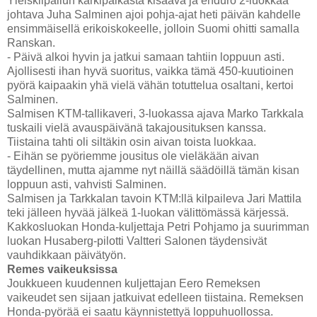
Yleiskilpailun kärkipaikasta kisaava ja enduro 2-luokkaa
johtava Juha Salminen ajoi pohja-ajat heti päivän kahdelle
ensimmäisellä erikoiskokeelle, jolloin Suomi ohitti samalla
Ranskan.
- Päivä alkoi hyvin ja jatkui samaan tahtiin loppuun asti.
Ajollisesti ihan hyvä suoritus, vaikka tämä 450-kuutioinen
pyörä kaipaakin yhä vielä vähän totuttelua osaltani, kertoi
Salminen.
Salmisen KTM-tallikaveri, 3-luokassa ajava Marko Tarkkala
tuskaili vielä avauspäivänä takajousituksen kanssa.
Tiistaina tahti oli siltäkin osin aivan toista luokkaa.
- Eihän se pyöriemme jousitus ole vieläkään aivan
täydellinen, mutta ajamme nyt näillä säädöillä tämän kisan
loppuun asti, vahvisti Salminen.
Salmisen ja Tarkkalan tavoin KTM:llä kilpaileva Jari Mattila
teki jälleen hyvää jälkeä 1-luokan välittömässä kärjessä.
Kakkosluokan Honda-kuljettaja Petri Pohjamo ja suurimman
luokan Husaberg-pilotti Valtteri Salonen täydensivät
vauhdikkaan päivätyön.
Remes vaikeuksissa
Joukkueen kuudennen kuljettajan Eero Remeksen
vaikeudet sen sijaan jatkuivat edelleen tiistaina. Remeksen
Honda-pyörää ei saatu käynnistettyä loppuhuollossa.