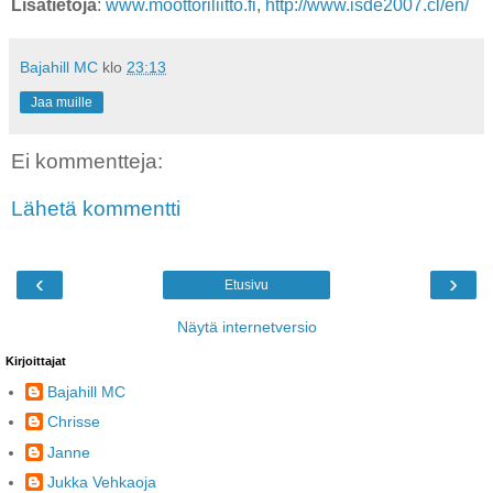
Lisätietoja
:
www.moottoriliitto.fi
,
http://www.isde2007.cl/en/
Bajahill MC
klo
23:13
Jaa muille
Ei kommentteja:
Lähetä kommentti
‹
›
Etusivu
Näytä internetversio
Kirjoittajat
Bajahill MC
Chrisse
Janne
Jukka Vehkaoja